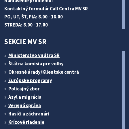
Nahlásenie problému:
Kontaktný formulár Call Centra MV SR
PO, UT, ŠT, PIA: 8.00 - 16.00
STREDA: 8.00 - 17.00
SEKCIE MV SR
Ministerstvo vnútra SR
Štátna komisia pre volby
Okresné úrady/Klientske centrá
Európske programy
Policajný zbor
Azyl a migrácia
Verejná správa
Hasiči a záchranári
Krízové riadenie