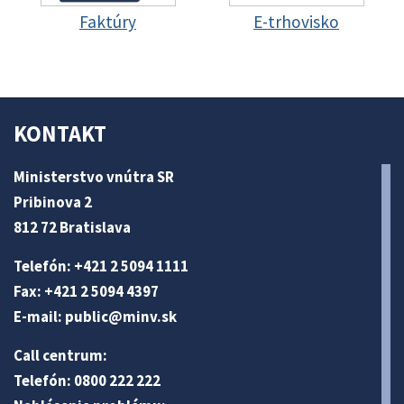
Faktúry
E-trhovisko
KONTAKT
Ministerstvo vnútra SR
Pribinova 2
812 72 Bratislava
Telefón: +421 2 5094 1111
Fax: +421 2 5094 4397
E-mail:
public@minv
.sk
Call centrum:
Telefón: 0800 222 222