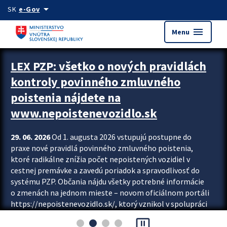
Preskocit na hlavný obsah
arrow_drop_down
SK
e-Gov
menu
Menu
Zastavit automatický posun upútavok
LEX PZP: všetko o nových pravidlách
kontroly povinného zmluvného
poistenia nájdete na
www.nepoistenevozidlo.sk
29. 06. 2026
Od 1. augusta 2026 vstupujú postupne do
praxe nové pravidlá povinného zmluvného poistenia,
ktoré radikálne znížia počet nepoistených vozidiel v
cestnej premávke a zavedú poriadok a spravodlivosť do
systému PZP. Občania nájdu všetky potrebné informácie
o zmenách na jednom mieste – novom oficiálnom portáli
https://nepoistenevozidlo.sk/, ktorý vznikol v spolupráci
Slovenskej kancelárie poisťovateľov (SKP), Slovenskej
pause_presentation
asociácie poisťovní (SLASPO) a Ministerstva vnútra SR.