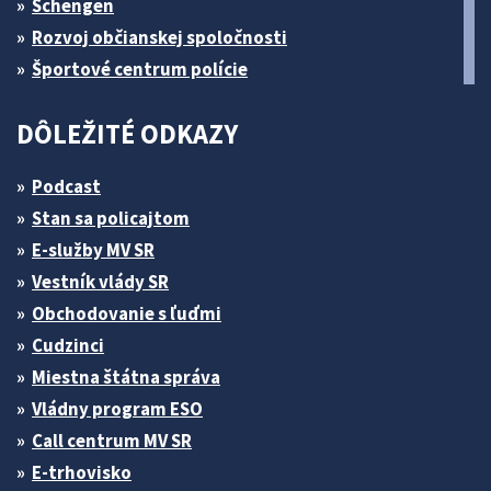
Schengen
Rozvoj občianskej spoločnosti
Športové centrum polície
DÔLEŽITÉ ODKAZY
Podcast
Stan sa policajtom
E-služby MV SR
Vestník vlády SR
Obchodovanie s ľuďmi
Cudzinci
Miestna štátna správa
Vládny program ESO
Call centrum MV SR
E-trhovisko