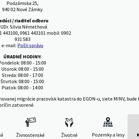
Podzámska 25,
940 02 Nové Zámky
edúci / riaditeľ odboru
UDr. Silvia Némethová
1 443100, 0961 443101 mobil: 0902
931 583
e-mail:
Pošli správu
ÚRADNÉ HODINY:
Pondelok: 08:00 - 15:00
Utorok: 08:00 - 15:00
Streda: 08:00 - 17:00
Štvrtok: 08:00 - 15:00
Piatok: 08:00 - 14:00
novanej migrácie pracovísk katastra do EGON-u, siete MINV, bude 
príčin zatvorené.
ná
Pozemky a lesy
Živnostenské
Životné