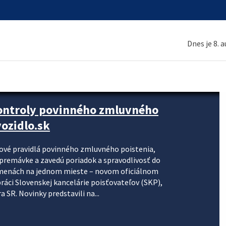
Dnes je 8. 
kontroly povinného zmluvného
ozidlo.sk
nové pravidlá povinného zmluvného poistenia,
j premávke a zavedú poriadok a spravodlivosť do
zmenách na jednom mieste – novom oficiálnom
práci Slovenskej kancelárie poisťovateľov (SKP),
 SR. Novinky predstavili na...