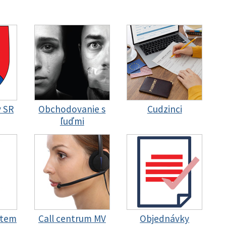
y SR
Obchodovanie s
Cudzinci
ľuďmi
stem
Call centrum MV
Objednávky