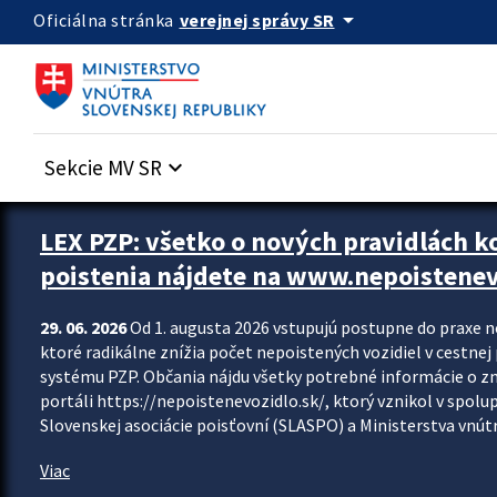
Preskocit na hlavný obsah
arrow_drop_down
verejnej správy SR
Oficiálna stránka
Sekcie MV SR
keyboard_arrow_down
Zastavit automatický posun upútavok
LEX PZP: všetko o nových pravidlách 
poistenia nájdete na www.nepoistenev
29. 06. 2026
Od 1. augusta 2026 vstupujú postupne do praxe 
ktoré radikálne znížia počet nepoistených vozidiel v cestne
systému PZP. Občania nájdu všetky potrebné informácie o 
portáli https://nepoistenevozidlo.sk/, ktorý vznikol v spolu
Slovenskej asociácie poisťovní (SLASPO) a Ministerstva vnútra
Viac