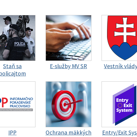
Staň sa
E-služby MV SR
Vestník vlád
policajtom
IPP
Ochrana mäkkých
Entry/Exit Sy