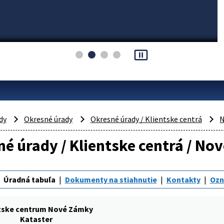
pause_presentation
dy
Okresné úrady
Okresné úrady / Klientske centrá
N
é úrady / Klientske centrá / No
Úradná tabuľa
Dokumenty na stiahnutie
Kontakty
Oz
tske centrum Nové Zámky
Kataster