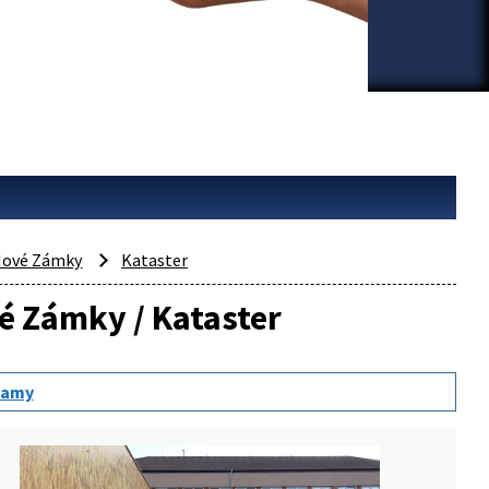
ové Zámky
Kataster
vé Zámky / Kataster
namy