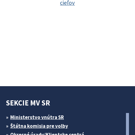
cieľov
SEKCIE MV SR
Ministerstvo vnútra SR
Štátna komisia pre volby
Okresné úrady/Klientske centrá