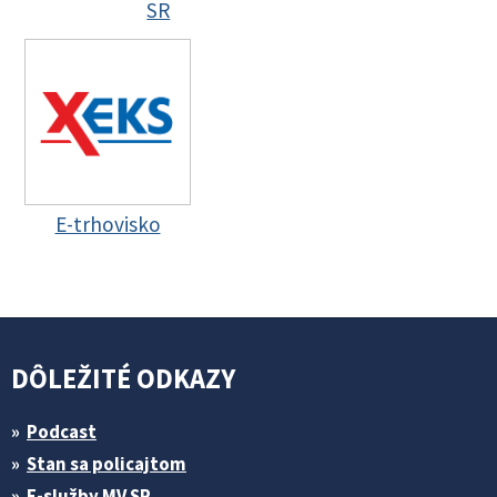
SR
E-trhovisko
DÔLEŽITÉ ODKAZY
Podcast
Stan sa policajtom
E-služby MV SR