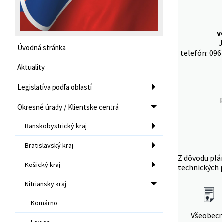
v
J
Úvodná stránka
telefón: 096
Aktuality
Legislatíva podľa oblastí
Okresné úrady / Klientske centrá
Banskobystrický kraj
Bratislavský kraj
Z dôvodu plá
Košický kraj
technických 
Nitriansky kraj
Komárno
Všeobec
Levice