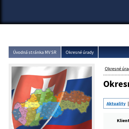
Úvodná stránka MV SR
Okresné úrady
Okresné úra
Okresn
Aktuality
Klien