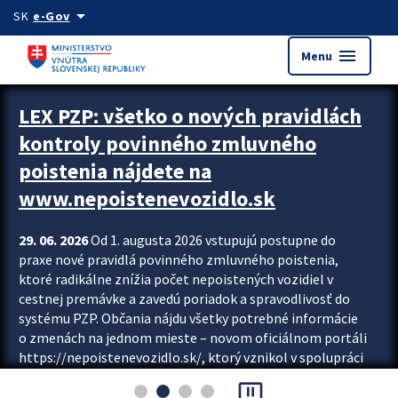
Preskocit na hlavný obsah
arrow_drop_down
SK
e-Gov
menu
Menu
Zastavit automatický posun upútavok
LEX PZP: všetko o nových pravidlách
kontroly povinného zmluvného
poistenia nájdete na
www.nepoistenevozidlo.sk
29. 06. 2026
Od 1. augusta 2026 vstupujú postupne do
praxe nové pravidlá povinného zmluvného poistenia,
ktoré radikálne znížia počet nepoistených vozidiel v
cestnej premávke a zavedú poriadok a spravodlivosť do
systému PZP. Občania nájdu všetky potrebné informácie
o zmenách na jednom mieste – novom oficiálnom portáli
https://nepoistenevozidlo.sk/, ktorý vznikol v spolupráci
Slovenskej kancelárie poisťovateľov (SKP), Slovenskej
pause_presentation
asociácie poisťovní (SLASPO) a Ministerstva vnútra SR.