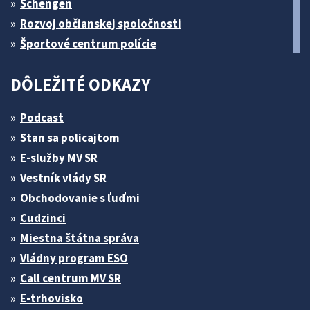
Schengen
Rozvoj občianskej spoločnosti
Športové centrum polície
DÔLEŽITÉ ODKAZY
Podcast
Stan sa policajtom
E-služby MV SR
Vestník vlády SR
Obchodovanie s ľuďmi
Cudzinci
Miestna štátna správa
Vládny program ESO
Call centrum MV SR
E-trhovisko