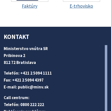
Faktúry
E-trhovisko
KONTAKT
Ministerstvo vnútra SR
Pribinova 2
812 72 Bratislava
Telefón: +421 2 5094 1111
Fax: +421 2 5094 4397
E-mail:
public@minv
.sk
Call centrum:
Telefón: 0800 222 222