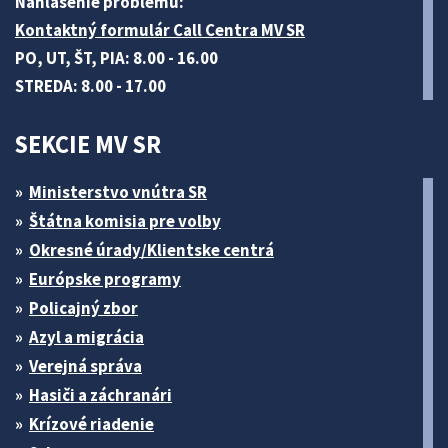
Nahlásenie problému:
Kontaktný formulár Call Centra MV SR
PO, UT, ŠT, PIA: 8.00 - 16.00
STREDA: 8.00 - 17.00
SEKCIE MV SR
Ministerstvo vnútra SR
Štátna komisia pre volby
Okresné úrady/Klientske centrá
Európske programy
Policajný zbor
Azyl a migrácia
Verejná správa
Hasiči a záchranári
Krízové riadenie