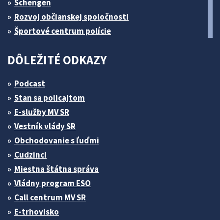
Schengen
Rozvoj občianskej spoločnosti
Športové centrum polície
DÔLEŽITÉ ODKAZY
Podcast
Stan sa policajtom
E-služby MV SR
Vestník vlády SR
Obchodovanie s ľuďmi
Cudzinci
Miestna štátna správa
Vládny program ESO
Call centrum MV SR
E-trhovisko