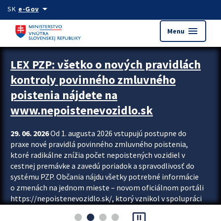
Preskocit na hlavný obsah
arrow_drop_down
SK
e-Gov
menu
Menu
Zastavit automatický posun upútavok
LEX PZP: všetko o nových pravidlách
kontroly povinného zmluvného
poistenia nájdete na
www.nepoistenevozidlo.sk
29. 06. 2026
Od 1. augusta 2026 vstupujú postupne do
praxe nové pravidlá povinného zmluvného poistenia,
ktoré radikálne znížia počet nepoistených vozidiel v
cestnej premávke a zavedú poriadok a spravodlivosť do
systému PZP. Občania nájdu všetky potrebné informácie
o zmenách na jednom mieste – novom oficiálnom portáli
https://nepoistenevozidlo.sk/, ktorý vznikol v spolupráci
Slovenskej kancelárie poisťovateľov (SKP), Slovenskej
pause_presentation
asociácie poisťovní (SLASPO) a Ministerstva vnútra SR.