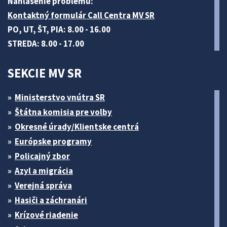
Nahlásenie problému:
Kontaktný formulár Call Centra MV SR
PO, UT, ŠT, PIA: 8.00 - 16.00
STREDA: 8.00 - 17.00
SEKCIE MV SR
Ministerstvo vnútra SR
Štátna komisia pre volby
Okresné úrady/Klientske centrá
Európske programy
Policajný zbor
Azyl a migrácia
Verejná správa
Hasiči a záchranári
Krízové riadenie