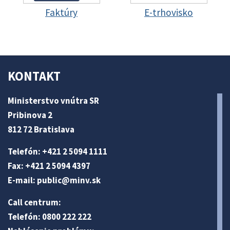
Faktúry
E-trhovisko
KONTAKT
Ministerstvo vnútra SR
Pribinova 2
812 72 Bratislava
Telefón: +421 2 5094 1111
Fax: +421 2 5094 4397
E-mail:
public@minv
.sk
Call centrum:
Telefón: 0800 222 222