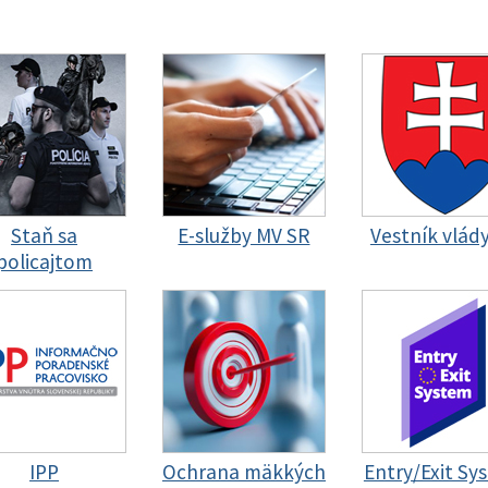
Staň sa
E-služby MV SR
Vestník vlád
policajtom
IPP
Ochrana mäkkých
Entry/Exit Sy