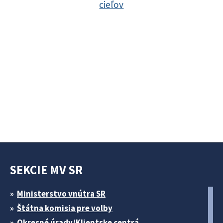
cieľov
SEKCIE MV SR
Ministerstvo vnútra SR
Štátna komisia pre volby
Okresné úrady/Klientske centrá