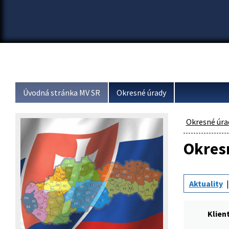
Úvodná stránka MV SR
Okresné úrady
Okresné úra
Okresn
Aktuality
Klien