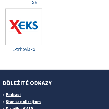
SR
E-trhovisko
DÔLEŽITÉ ODKAZY
Podcast
Stan sa policajtom
E-služby MV SR