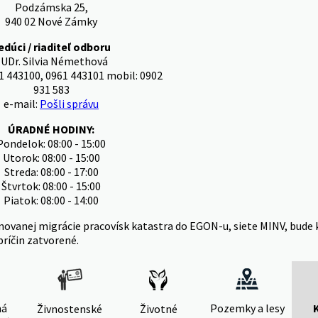
Podzámska 25,
940 02 Nové Zámky
edúci / riaditeľ odboru
UDr. Silvia Némethová
1 443100, 0961 443101 mobil: 0902
931 583
e-mail:
Pošli správu
ÚRADNÉ HODINY:
Pondelok: 08:00 - 15:00
Utorok: 08:00 - 15:00
Streda: 08:00 - 17:00
Štvrtok: 08:00 - 15:00
Piatok: 08:00 - 14:00
novanej migrácie pracovísk katastra do EGON-u, siete MINV, bude 
príčin zatvorené.
ná
Pozemky a lesy
Živnostenské
Životné