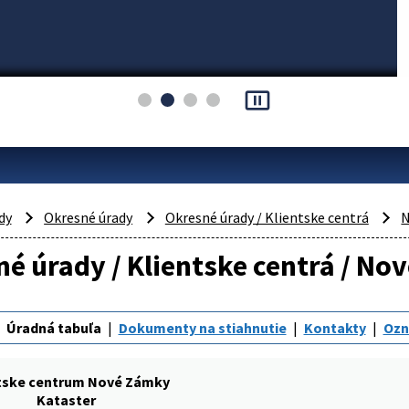
pause_presentation
dy
Okresné úrady
Okresné úrady / Klientske centrá
N
é úrady / Klientske centrá / No
Úradná tabuľa
Dokumenty na stiahnutie
Kontakty
Oz
tske centrum Nové Zámky
Kataster