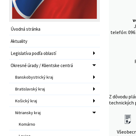
v
J
Úvodná stránka
telefón: 096
Aktuality
Legislatíva podľa oblastí
Okresné úrady / Klientske centrá
Banskobystrický kraj
Bratislavský kraj
Z dôvodu plá
Košický kraj
technických 
Nitriansky kraj
Komárno
Všeobec
Levice