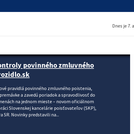
Dnes je 7.
kontroly povinného zmluvného
ozidlo.sk
nové pravidlá povinného zmluvného poistenia,
j premávke a zavedú poriadok a spravodlivosť do
zmenách na jednom mieste – novom oficiálnom
práci Slovenskej kancelárie poisťovateľov (SKP),
 SR. Novinky predstavili na...