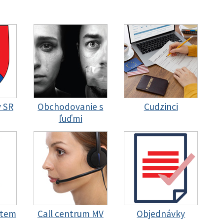
y SR
Obchodovanie s
Cudzinci
ľuďmi
stem
Call centrum MV
Objednávky