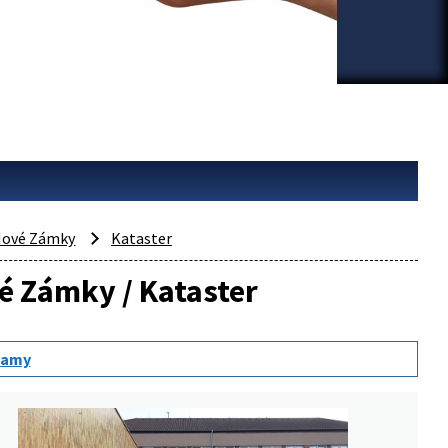
ové Zámky
Kataster
vé Zámky / Kataster
namy