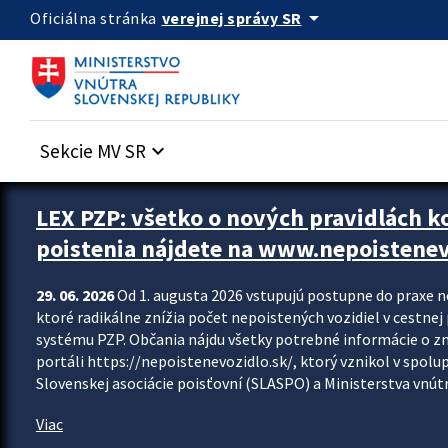
Preskocit na hlavný obsah
arrow_drop_down
verejnej správy SR
Oficiálna stránka
Sekcie MV SR
keyboard_arrow_down
Zastavit automatický posun upútavok
LEX PZP: všetko o nových pravidlách 
poistenia nájdete na www.nepoistenev
29. 06. 2026
Od 1. augusta 2026 vstupujú postupne do praxe 
ktoré radikálne znížia počet nepoistených vozidiel v cestne
systému PZP. Občania nájdu všetky potrebné informácie o 
portáli https://nepoistenevozidlo.sk/, ktorý vznikol v spolu
Slovenskej asociácie poisťovní (SLASPO) a Ministerstva vnútra
Viac