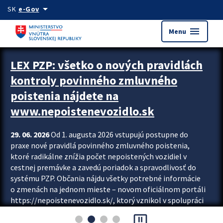
Preskocit na hlavný obsah
arrow_drop_down
SK
e-Gov
menu
Menu
Zastavit automatický posun upútavok
LEX PZP: všetko o nových pravidlách
kontroly povinného zmluvného
poistenia nájdete na
www.nepoistenevozidlo.sk
29. 06. 2026
Od 1. augusta 2026 vstupujú postupne do
praxe nové pravidlá povinného zmluvného poistenia,
ktoré radikálne znížia počet nepoistených vozidiel v
cestnej premávke a zavedú poriadok a spravodlivosť do
systému PZP. Občania nájdu všetky potrebné informácie
o zmenách na jednom mieste – novom oficiálnom portáli
https://nepoistenevozidlo.sk/, ktorý vznikol v spolupráci
Slovenskej kancelárie poisťovateľov (SKP), Slovenskej
pause_presentation
asociácie poisťovní (SLASPO) a Ministerstva vnútra SR.