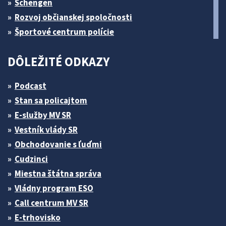
Schengen
Rozvoj občianskej spoločnosti
Športové centrum polície
DÔLEŽITÉ ODKAZY
Podcast
Stan sa policajtom
E-služby MV SR
Vestník vlády SR
Obchodovanie s ľuďmi
Cudzinci
Miestna štátna správa
Vládny program ESO
Call centrum MV SR
E-trhovisko