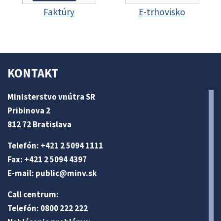
Faktúry
E-trhovisko
KONTAKT
Ministerstvo vnútra SR
Pribinova 2
812 72 Bratislava
Telefón: +421 2 5094 1111
Fax: +421 2 5094 4397
E-mail:
public@minv
.sk
Call centrum:
Telefón: 0800 222 222