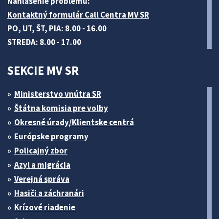
Nahlásenie problému:
Kontaktný formulár Call Centra MV SR
PO, UT, ŠT, PIA: 8.00 - 16.00
STREDA: 8.00 - 17.00
SEKCIE MV SR
Ministerstvo vnútra SR
Štátna komisia pre volby
Okresné úrady/Klientske centrá
Európske programy
Policajný zbor
Azyl a migrácia
Verejná správa
Hasiči a záchranári
Krízové riadenie