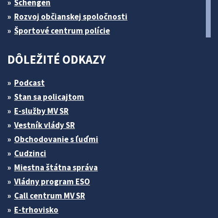
Schengen
Rozvoj občianskej spoločnosti
Športové centrum polície
DÔLEŽITÉ ODKAZY
Podcast
Stan sa policajtom
E-služby MV SR
Vestník vlády SR
Obchodovanie s ľuďmi
Cudzinci
Miestna štátna správa
Vládny program ESO
Call centrum MV SR
E-trhovisko