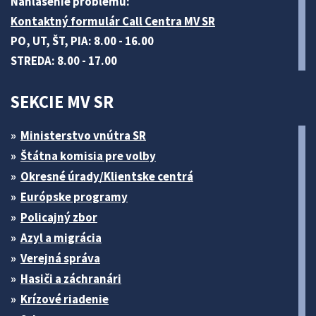
Nahlásenie problému:
Kontaktný formulár Call Centra MV SR
PO, UT, ŠT, PIA: 8.00 - 16.00
STREDA: 8.00 - 17.00
SEKCIE MV SR
Ministerstvo vnútra SR
Štátna komisia pre volby
Okresné úrady/Klientske centrá
Európske programy
Policajný zbor
Azyl a migrácia
Verejná správa
Hasiči a záchranári
Krízové riadenie