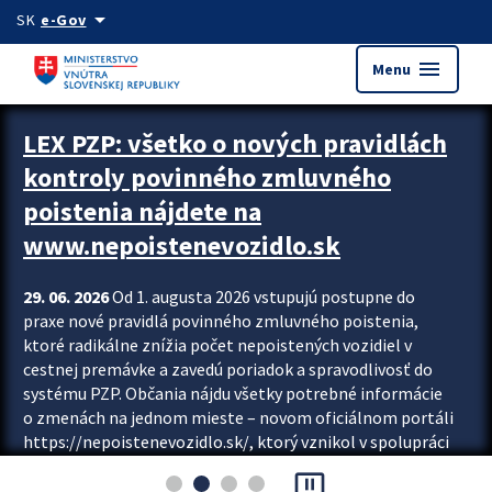
Preskocit na hlavný obsah
arrow_drop_down
SK
e-Gov
menu
Menu
Zastavit automatický posun upútavok
LEX PZP: všetko o nových pravidlách
kontroly povinného zmluvného
poistenia nájdete na
www.nepoistenevozidlo.sk
29. 06. 2026
Od 1. augusta 2026 vstupujú postupne do
praxe nové pravidlá povinného zmluvného poistenia,
ktoré radikálne znížia počet nepoistených vozidiel v
cestnej premávke a zavedú poriadok a spravodlivosť do
systému PZP. Občania nájdu všetky potrebné informácie
o zmenách na jednom mieste – novom oficiálnom portáli
https://nepoistenevozidlo.sk/, ktorý vznikol v spolupráci
Slovenskej kancelárie poisťovateľov (SKP), Slovenskej
pause_presentation
asociácie poisťovní (SLASPO) a Ministerstva vnútra SR.