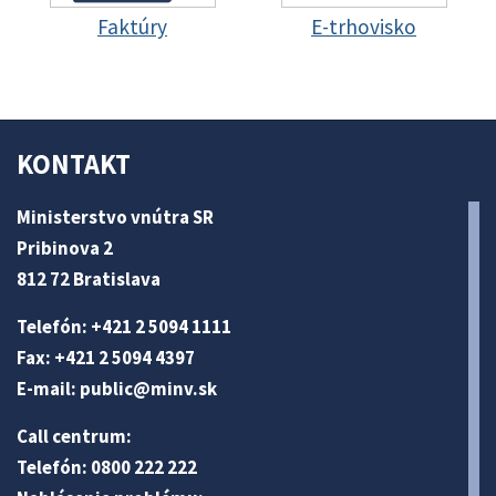
Faktúry
E-trhovisko
KONTAKT
Ministerstvo vnútra SR
Pribinova 2
812 72 Bratislava
Telefón: +421 2 5094 1111
Fax: +421 2 5094 4397
E-mail:
public@minv
.sk
Call centrum:
Telefón: 0800 222 222