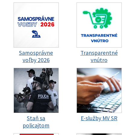
Samosprávne
Transparentné
voľby 2026
vnútro
Staň sa
E-služby MV SR
policajtom