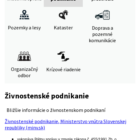
Pozemky a lesy
Kataster
Doprava a
pozemné
komunikácie
Organizačný
Krízové riadenie
odbor
Živnostenské podnikanie
Bližšie informácie o živnostenskom podnikaní
Živnostenské podnikanie, Ministerstvo vnútra Slovenskej
republiky (minv.sk)
vykonáva štátnu správu v zmysle zákona č. 455/1991 Zb. o