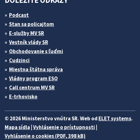
DÔLEŽITÉ ODKAZY
Podcast
Stan sa policajtom
E-služby MV SR
Vestník vlády SR
Obchodovanie s ľuďmi
Cudzinci
Miestna štátna správa
Vládny program ESO
Call centrum MV SR
E-trhovisko
© 2026 Ministerstvo vnútra SR. Web od
ELET systems
.
Mapa sídla
|
Vyhlásenie o prístupnosti
|
Vyhlásenie o cookies (PDF, 398 kB)