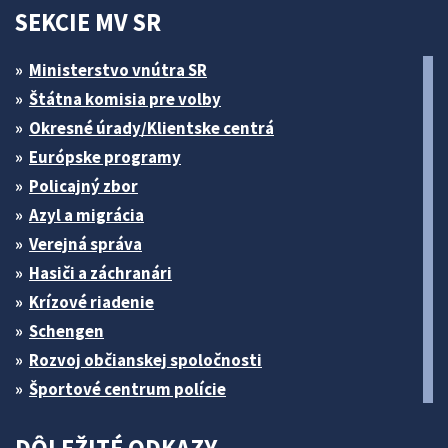
SEKCIE MV SR
Ministerstvo vnútra SR
Štátna komisia pre volby
Okresné úrady/Klientske centrá
Európske programy
Policajný zbor
Azyl a migrácia
Verejná správa
Hasiči a záchranári
Krízové riadenie
Schengen
Rozvoj občianskej spoločnosti
Športové centrum polície