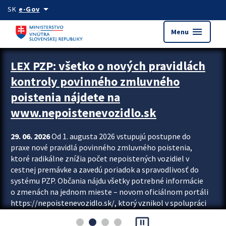
Preskocit na hlavný obsah
arrow_drop_down
SK
e-Gov
menu
Menu
Zastavit automatický posun upútavok
LEX PZP: všetko o nových pravidlách
kontroly povinného zmluvného
poistenia nájdete na
www.nepoistenevozidlo.sk
29. 06. 2026
Od 1. augusta 2026 vstupujú postupne do
praxe nové pravidlá povinného zmluvného poistenia,
ktoré radikálne znížia počet nepoistených vozidiel v
cestnej premávke a zavedú poriadok a spravodlivosť do
systému PZP. Občania nájdu všetky potrebné informácie
o zmenách na jednom mieste – novom oficiálnom portáli
https://nepoistenevozidlo.sk/, ktorý vznikol v spolupráci
Slovenskej kancelárie poisťovateľov (SKP), Slovenskej
pause_presentation
asociácie poisťovní (SLASPO) a Ministerstva vnútra SR.