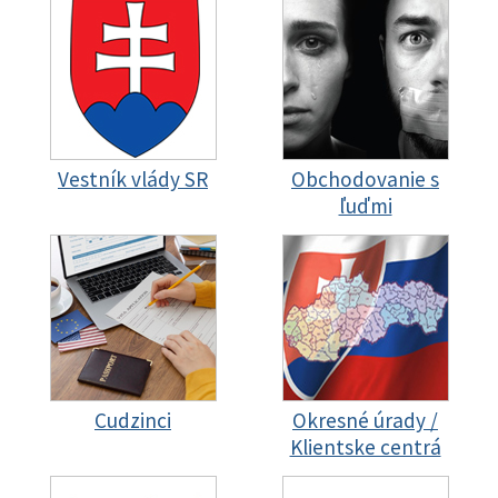
Vestník vlády SR
Obchodovanie s
ľuďmi
Cudzinci
Okresné úrady /
Klientske centrá