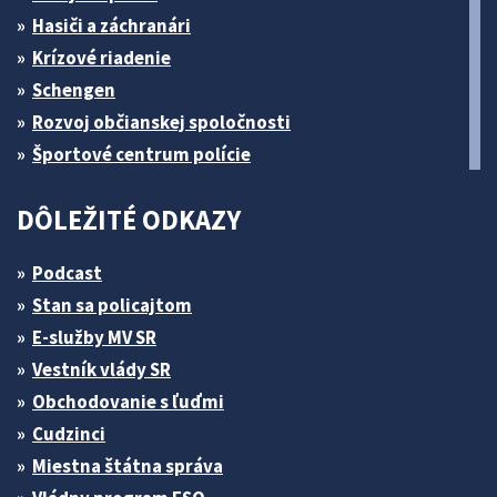
Hasiči a záchranári
Krízové riadenie
Schengen
Rozvoj občianskej spoločnosti
Športové centrum polície
DÔLEŽITÉ ODKAZY
Podcast
Stan sa policajtom
E-služby MV SR
Vestník vlády SR
Obchodovanie s ľuďmi
Cudzinci
Miestna štátna správa