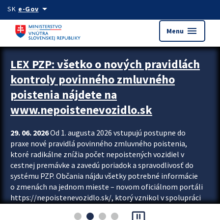
Preskocit na hlavný obsah
arrow_drop_down
SK
e-Gov
menu
Menu
Zastavit automatický posun upútavok
LEX PZP: všetko o nových pravidlách
kontroly povinného zmluvného
poistenia nájdete na
www.nepoistenevozidlo.sk
29. 06. 2026
Od 1. augusta 2026 vstupujú postupne do
praxe nové pravidlá povinného zmluvného poistenia,
ktoré radikálne znížia počet nepoistených vozidiel v
cestnej premávke a zavedú poriadok a spravodlivosť do
systému PZP. Občania nájdu všetky potrebné informácie
o zmenách na jednom mieste – novom oficiálnom portáli
https://nepoistenevozidlo.sk/, ktorý vznikol v spolupráci
Slovenskej kancelárie poisťovateľov (SKP), Slovenskej
pause_presentation
asociácie poisťovní (SLASPO) a Ministerstva vnútra SR.