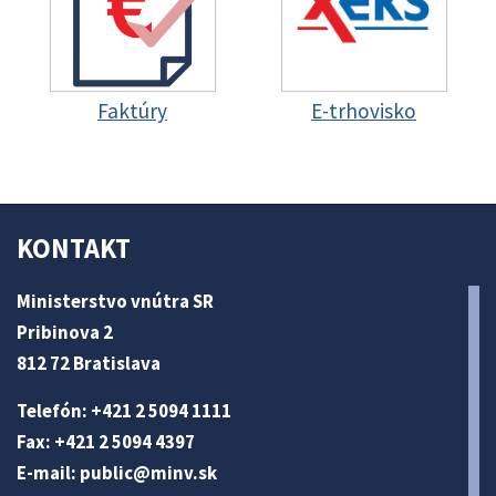
Faktúry
E-trhovisko
KONTAKT
Ministerstvo vnútra SR
Pribinova 2
812 72 Bratislava
Telefón: +421 2 5094 1111
Fax: +421 2 5094 4397
E-mail:
public@minv
.sk