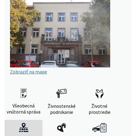
Zobraziť na mape
Všeobecná
Živnostenské
Životné
vnútorná správa
podnikanie
prostredie