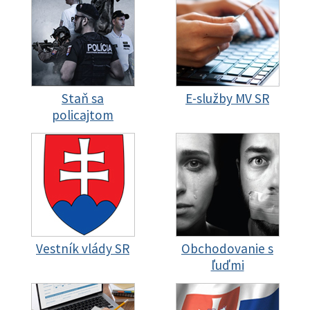
Staň sa
E-služby MV SR
policajtom
Vestník vlády SR
Obchodovanie s
ľuďmi