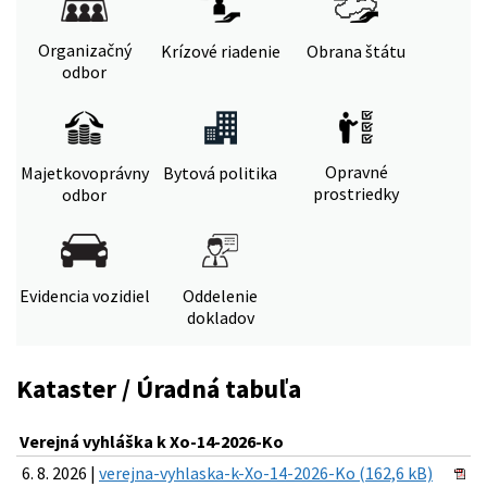
Organizačný
Krízové riadenie
Obrana štátu
odbor
Opravné
Majetkovoprávny
Bytová politika
prostriedky
odbor
Evidencia vozidiel
Oddelenie
dokladov
Kataster / Úradná tabuľa
Verejná vyhláška k Xo-14-2026-Ko
6. 8. 2026 |
verejna-vyhlaska-k-Xo-14-2026-Ko (162,6 kB)