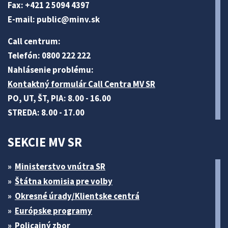
Fax: +421 2 5094 4397
E-mail:
public@minv
.sk
Call centrum:
Telefón: 0800 222 222
Nahlásenie problému:
Kontaktný formulár Call Centra MV SR
PO, UT, ŠT, PIA: 8.00 - 16.00
STREDA: 8.00 - 17.00
SEKCIE MV SR
Ministerstvo vnútra SR
Štátna komisia pre volby
Okresné úrady/Klientske centrá
Európske programy
Policajný zbor