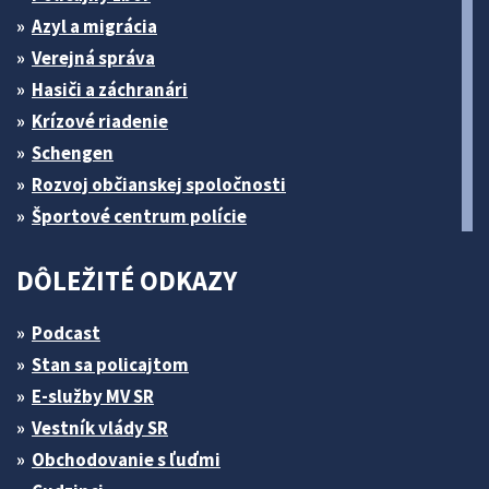
Azyl a migrácia
Verejná správa
Hasiči a záchranári
Krízové riadenie
Schengen
Rozvoj občianskej spoločnosti
Športové centrum polície
DÔLEŽITÉ ODKAZY
Podcast
Stan sa policajtom
E-služby MV SR
Vestník vlády SR
Obchodovanie s ľuďmi