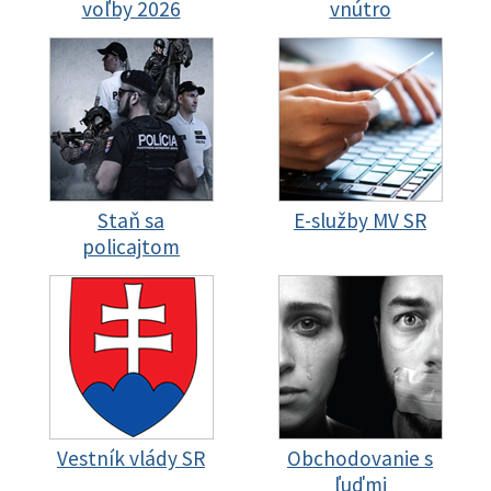
voľby 2026
vnútro
Staň sa
E-služby MV SR
policajtom
Vestník vlády SR
Obchodovanie s
ľuďmi