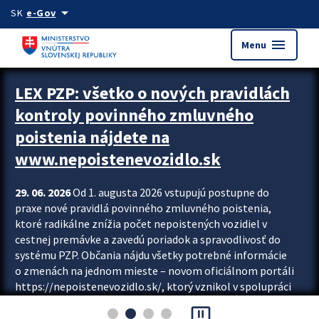
Preskocit na hlavný obsah
arrow_drop_down
SK
e-Gov
menu
Menu
Zastavit automatický posun upútavok
LEX PZP: všetko o nových pravidlách
kontroly povinného zmluvného
poistenia nájdete na
www.nepoistenevozidlo.sk
29. 06. 2026
Od 1. augusta 2026 vstupujú postupne do
praxe nové pravidlá povinného zmluvného poistenia,
ktoré radikálne znížia počet nepoistených vozidiel v
cestnej premávke a zavedú poriadok a spravodlivosť do
systému PZP. Občania nájdu všetky potrebné informácie
o zmenách na jednom mieste – novom oficiálnom portáli
https://nepoistenevozidlo.sk/, ktorý vznikol v spolupráci
Slovenskej kancelárie poisťovateľov (SKP), Slovenskej
pause_presentation
asociácie poisťovní (SLASPO) a Ministerstva vnútra SR.