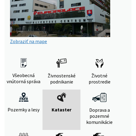
Zobraziť na mape
Všeobecná
Živnostenské
Životné
vnútorná správa
podnikanie
prostredie
Pozemky a lesy
Kataster
Doprava a
pozemné
komunikácie