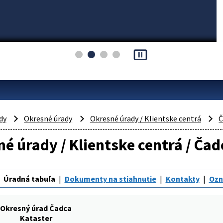
pause_presentation
dy
Okresné úrady
Okresné úrady / Klientske centrá
Č
é úrady / Klientske centrá / Čad
Úradná tabuľa
Dokumenty na stiahnutie
Kontakty
Oz
Okresný úrad Čadca
Kataster