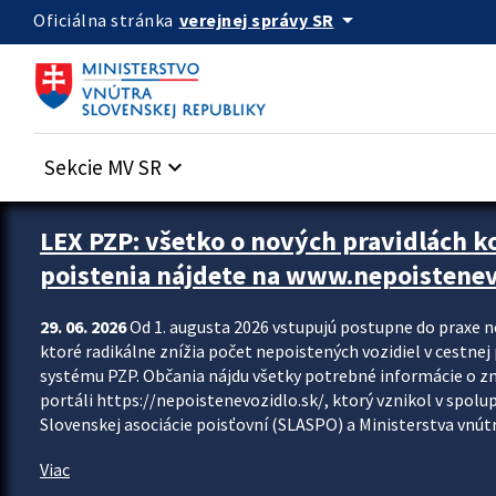
Preskocit na hlavný obsah
arrow_drop_down
verejnej správy SR
Oficiálna stránka
Sekcie MV SR
keyboard_arrow_down
Zastavit automatický posun upútavok
LEX PZP: všetko o nových pravidlách 
poistenia nájdete na www.nepoistenev
29. 06. 2026
Od 1. augusta 2026 vstupujú postupne do praxe 
ktoré radikálne znížia počet nepoistených vozidiel v cestne
systému PZP. Občania nájdu všetky potrebné informácie o 
portáli https://nepoistenevozidlo.sk/, ktorý vznikol v spolu
Slovenskej asociácie poisťovní (SLASPO) a Ministerstva vnútra
Viac