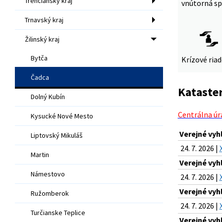
Trenčiansky kraj
vnútorná sp
Trnavský kraj
Žilinský kraj
Bytča
Krízové ria
Čadca
Kataster
Dolný Kubín
Centrálna úr
Kysucké Nové Mesto
Verejné vyh
Liptovský Mikuláš
24. 7. 2026 |
Martin
Verejné vyh
Námestovo
24. 7. 2026 |
Verejné vyh
Ružomberok
24. 7. 2026 |
Turčianske Teplice
Verejné vyh