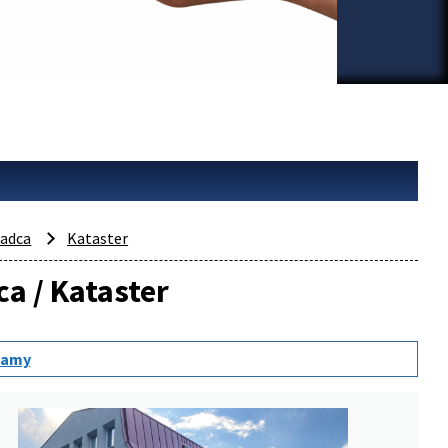
adca
Kataster
ca / Kataster
namy