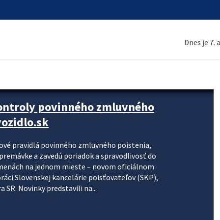
Dnes je 7.
kontroly povinného zmluvného
ozidlo.sk
nové pravidlá povinného zmluvného poistenia,
j premávke a zavedú poriadok a spravodlivosť do
zmenách na jednom mieste – novom oficiálnom
práci Slovenskej kancelárie poisťovateľov (SKP),
 SR. Novinky predstavili na...