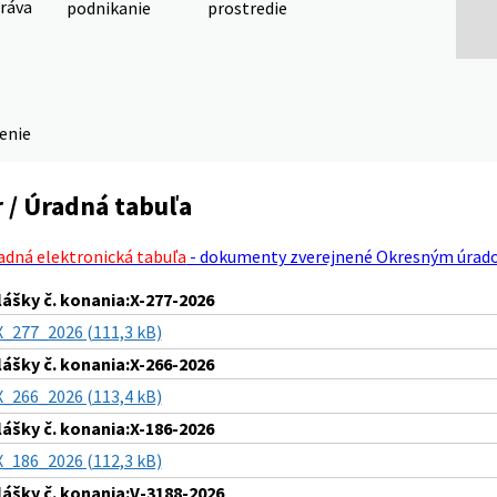
ráva
podnikanie
prostredie
denie
 / Úradná tabuľa
adná elektronická tabuľa
- dokumenty zverejnené Okresným úrad
lášky č. konania:X-277-2026
X_277_2026 (111,3 kB)
lášky č. konania:X-266-2026
X_266_2026 (113,4 kB)
lášky č. konania:X-186-2026
X_186_2026 (112,3 kB)
lášky č. konania:V-3188-2026