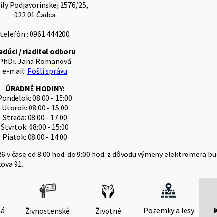
ly Podjavorinskej 2576/25,
022 01 Čadca
telefón : 0961 444200
edúci / riaditeľ odboru
PhDr. Jana Romanová
e-mail:
Pošli správu
ÚRADNÉ HODINY:
Pondelok: 08:00 - 15:00
Utorok: 08:00 - 15:00
Streda: 08:00 - 17:00
Štvrtok: 08:00 - 15:00
Piatok: 08:00 - 14:00
26 v čase od 8:00 hod. do 9:00 hod. z dôvodu výmeny elektromera
kova 91.
ná
Pozemky a lesy
Živnostenské
Životné