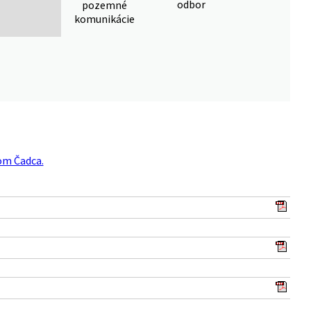
odbor
pozemné
komunikácie
om Čadca.