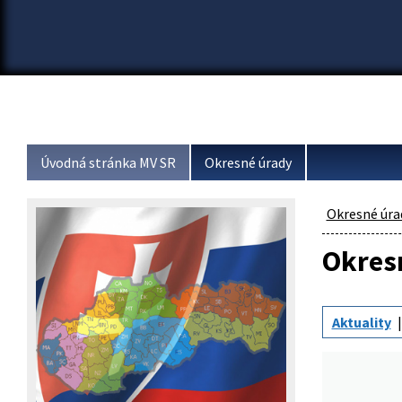
Úvodná stránka MV SR
Okresné úrady
Okresné úra
Okresn
Aktuality