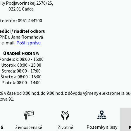
ly Podjavorinskej 2576/25,
022 01 Čadca
telefón : 0961 444200
edúci / riaditeľ odboru
PhDr. Jana Romanová
e-mail:
Pošli správu
ÚRADNÉ HODINY:
Pondelok: 08:00 - 15:00
Utorok: 08:00 - 15:00
Streda: 08:00 - 17:00
Štvrtok: 08:00 - 15:00
Piatok: 08:00 - 14:00
26 v čase od 8:00 hod. do 9:00 hod. z dôvodu výmeny elektromera
kova 91.
ná
Pozemky a lesy
Živnostenské
Životné