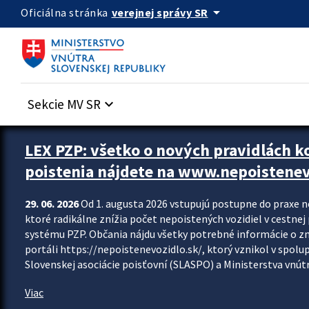
Preskocit na hlavný obsah
arrow_drop_down
verejnej správy SR
Oficiálna stránka
Sekcie MV SR
keyboard_arrow_down
Zastavit automatický posun upútavok
LEX PZP: všetko o nových pravidlách 
poistenia nájdete na www.nepoistenev
29. 06. 2026
Od 1. augusta 2026 vstupujú postupne do praxe 
ktoré radikálne znížia počet nepoistených vozidiel v cestne
systému PZP. Občania nájdu všetky potrebné informácie o 
portáli https://nepoistenevozidlo.sk/, ktorý vznikol v spolu
Slovenskej asociácie poisťovní (SLASPO) a Ministerstva vnútra
Viac