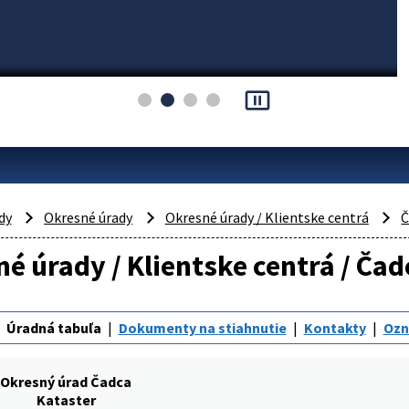
pause_presentation
dy
Okresné úrady
Okresné úrady / Klientske centrá
Č
é úrady / Klientske centrá / Čad
Úradná tabuľa
Dokumenty na stiahnutie
Kontakty
Oz
Okresný úrad Čadca
Kataster