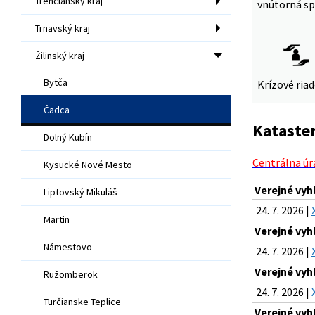
Trenčiansky kraj
vnútorná sp
Trnavský kraj
Žilinský kraj
Bytča
Krízové ria
Čadca
Kataster
Dolný Kubín
Centrálna úr
Kysucké Nové Mesto
Verejné vyh
Liptovský Mikuláš
24. 7. 2026 |
Martin
Verejné vyh
Námestovo
24. 7. 2026 |
Verejné vyh
Ružomberok
24. 7. 2026 |
Turčianske Teplice
Verejné vyh