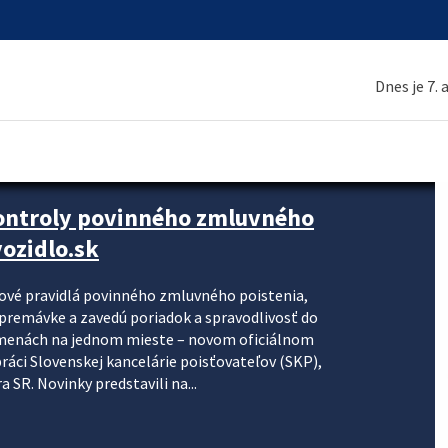
Dnes je 7.
kontroly povinného zmluvného
ozidlo.sk
nové pravidlá povinného zmluvného poistenia,
j premávke a zavedú poriadok a spravodlivosť do
zmenách na jednom mieste – novom oficiálnom
práci Slovenskej kancelárie poisťovateľov (SKP),
 SR. Novinky predstavili na...