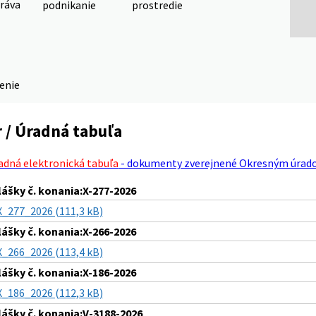
ráva
podnikanie
prostredie
denie
 / Úradná tabuľa
adná elektronická tabuľa
- dokumenty zverejnené Okresným úrad
lášky č. konania:X-277-2026
X_277_2026 (111,3 kB)
lášky č. konania:X-266-2026
X_266_2026 (113,4 kB)
lášky č. konania:X-186-2026
X_186_2026 (112,3 kB)
lášky č. konania:V-3188-2026