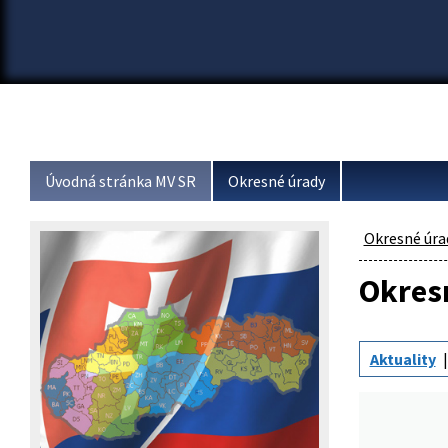
Úvodná stránka MV SR
Okresné úrady
Okresné úra
Okresn
Aktuality