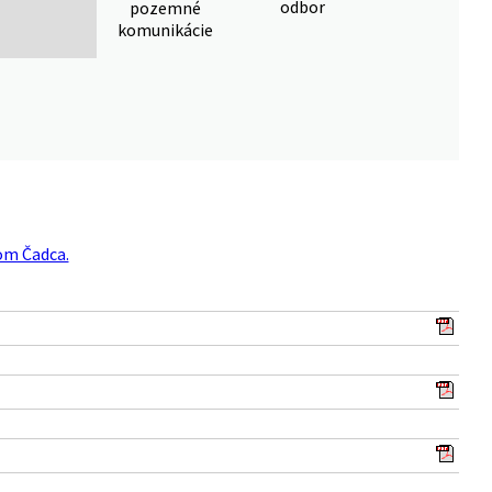
odbor
pozemné
komunikácie
om Čadca.