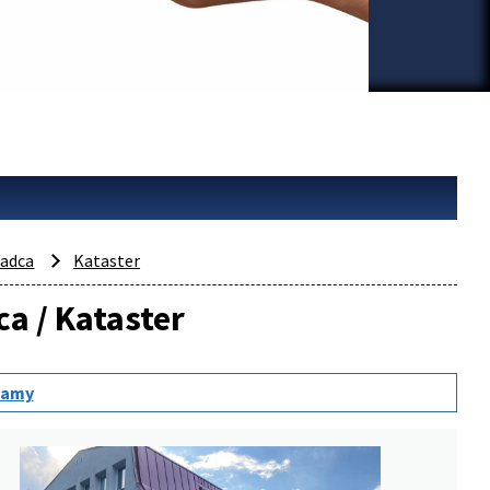
adca
Kataster
ca / Kataster
namy