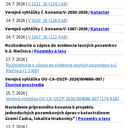
24. 7. 2026 |
V 2231_26 (124,1 kB)
Verejné vyhlášky č. konania:V-2030-2026 /
Kataster
24. 7. 2026 |
V 2030_26 (128,0 kB)
Verejné vyhlášky č. konania:V-1067-2026 /
Kataster
24. 7. 2026 |
V 1067_26 (122,4 kB)
Rozhodnutie o zápise do evidencie lesných pozemkov
k.ú. Riečnica /
Pozemky a lesy
17. 7. 2026 |
Rozhodnutie o zápise do evidencie lesných pozemkov k.ú.
Riečnica (1,3 MB)
Verejná vyhláška OU-CA-OSZP-2026/004686-007 /
Životné prostredie
15. 7. 2026 |
Verejná vyhláška OU-CA-OSZP-2026/004686-007 (174,4 kB)
Nariadenie prípravného konania k projektu
jednoduchých pozemkových úprav v katastrálnom
území Čadca, lokalita Hraboviny." /
Pozemky a lesy
13. 7. 2026 |