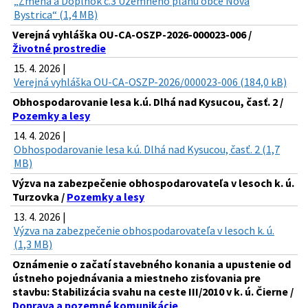
„Zmena a Doplnok č.3 Územného plánu obce Nová
Bystrica“ (1,4 MB)
Verejná vyhláška OU-CA-OSZP-2026-000023-006 /
Životné prostredie
15. 4. 2026 |
Verejná vyhláška OU-CA-OSZP-2026/000023-006 (184,0 kB)
Obhospodarovanie lesa k.ú. Dlhá nad Kysucou, časť. 2 /
Pozemky a lesy
14. 4. 2026 |
Obhospodarovanie lesa k.ú. Dlhá nad Kysucou, časť. 2 (1,7
MB)
Výzva na zabezpečenie obhospodarovateľa v lesoch k. ú.
Turzovka /
Pozemky a lesy
13. 4. 2026 |
Výzva na zabezpečenie obhospodarovateľa v lesoch k. ú.
(1,3 MB)
Oznámenie o začatí stavebného konania a upustenie od
ústneho pojednávania a miestneho zisťovania pre
stavbu: Stabilizácia svahu na ceste III/2010 v k. ú. Čierne /
Doprava a pozemné komunikácie