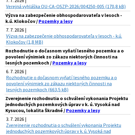
7. 7. 2026 |
Verejná vyhláška OU-CA-OSZP-2026/004250-005 (170,8 kB)
Výzva na zabezpečenie obhospodarovateľa v lesoch -
k.ú. Klokočov /
Pozemky a lesy
7. 7. 2026 |
Výzva na zabezpečenie obhospodarovateľa v lesoch - k.ú.
Klokočov (1,8 MB)
Rozhodnutie o dočasnom vyňatí lesného pozemku a o
povolení výnimiek zo zákazu niektorých činnosti na
lesných pozemkoch /
Pozemky a lesy
6. 7. 2026 |
Rozhodnutie o dočasnom vyňatí lesného pozemku a o
povolení výnimiek zo zákazu niektorých činnosti na
lesných pozemkoch (663,5 kB)
Zverejnenie rozhodnutia o schválení vykonania Projektu
jednoduchých pozemkových úprav v k. ú. Vysoká nad
Kysucou, lokalita Škradné /
Pozemky a lesy
3. 7. 2026 |
Zverejnenie rozhodnutia o schválení vykonania Projektu
jednoduchých pozemkových úprav v k. ú. Vysoká nad