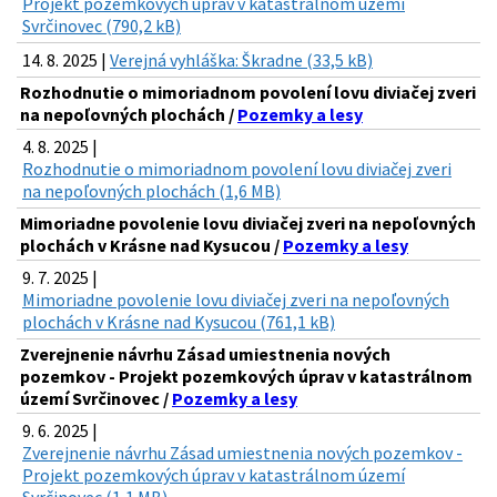
Projekt pozemkových úprav v katastrálnom území
Svrčinovec (790,2 kB)
14. 8. 2025 |
Verejná vyhláška: Škradne (33,5 kB)
Rozhodnutie o mimoriadnom povolení lovu diviačej zveri
na nepoľovných plochách /
Pozemky a lesy
4. 8. 2025 |
Rozhodnutie o mimoriadnom povolení lovu diviačej zveri
na nepoľovných plochách (1,6 MB)
Mimoriadne povolenie lovu diviačej zveri na nepoľovných
plochách v Krásne nad Kysucou /
Pozemky a lesy
9. 7. 2025 |
Mimoriadne povolenie lovu diviačej zveri na nepoľovných
plochách v Krásne nad Kysucou (761,1 kB)
Zverejnenie návrhu Zásad umiestnenia nových
pozemkov - Projekt pozemkových úprav v katastrálnom
území Svrčinovec /
Pozemky a lesy
9. 6. 2025 |
Zverejnenie návrhu Zásad umiestnenia nových pozemkov -
Projekt pozemkových úprav v katastrálnom území