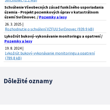
Svrčinovec (1,1 MB)
Schválenie Všeobecných zásad funkčného usporiadania
územia - Projekt pozemkových úprav v katastrálnom
území Svrčinovec. /
Pozemky a lesy
26. 3. 2025 |
Rozhodnutie o schválení VZFUU Svrčinovec (939,9 kB)
Lykožrút bukový-vykonávanie monitoringu a opatrení /
Pozemky a lesy
19. 8. 2024 |
Lykožrút bukový-vykonávanie monitoringu a opatrení
(789,8 kB)
Dôležité oznamy