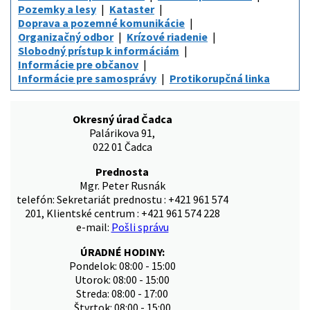
Pozemky a lesy
Kataster
Doprava a pozemné komunikácie
Organizačný odbor
Krízové riadenie
Slobodný prístup k informáciám
Informácie pre občanov
Informácie pre samosprávy
Protikorupčná linka
Okresný úrad Čadca
Palárikova 91,
022 01 Čadca
Prednosta
Mgr. Peter Rusnák
telefón: Sekretariát prednostu : +421 961 574
201, Klientské centrum : +421 961 574 228
e-mail:
Pošli správu
ÚRADNÉ HODINY:
Pondelok: 08:00 - 15:00
Utorok: 08:00 - 15:00
Streda: 08:00 - 17:00
Štvrtok: 08:00 - 15:00