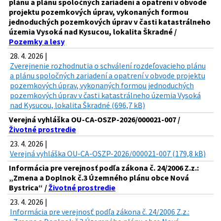
plánu a plánu spoločných zariadení a opatrení v obvode
projektu pozemkových úprav, vykonaných formou
jednoduchých pozemkových úprav v časti katastrálneho
územia Vysoká nad Kysucou, lokalita Škradné /
Pozemky a lesy
28. 4. 2026 |
Zverejnenie rozhodnutia o schválení rozdeľovacieho plánu
a plánu spoločných zariadení a opatrení v obvode projektu
pozemkových úprav, vykonaných formou jednoduchých
pozemkových úprav v časti katastrálneho územia Vysoká
nad Kysucou, lokalita Škradné (696,7 kB)
Verejná vyhláška OU-CA-OSZP-2026/000021-007 /
Životné prostredie
23. 4. 2026 |
Verejná vyhláška OU-CA-OSZP-2026/000021-007 (179,8 kB)
Informácia pre verejnosť podľa zákona č. 24/2006 Z.z.:
„Zmena a Doplnok č.3 Územného plánu obce Nová
Bystrica“ /
Životné prostredie
23. 4. 2026 |
Informácia pre verejnosť podľa zákona č. 24/2006 Z.z.: