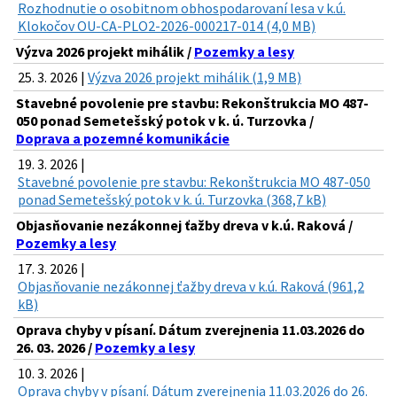
Rozhodnutie o osobitnom obhospodarovaní lesa v k.ú.
Klokočov OU-CA-PLO2-2026-000217-014 (4,0 MB)
Výzva 2026 projekt mihálik /
Pozemky a lesy
25. 3. 2026 |
Výzva 2026 projekt mihálik (1,9 MB)
Stavebné povolenie pre stavbu: Rekonštrukcia MO 487-
050 ponad Semetešský potok v k. ú. Turzovka /
Doprava a pozemné komunikácie
19. 3. 2026 |
Stavebné povolenie pre stavbu: Rekonštrukcia MO 487-050
ponad Semetešský potok v k. ú. Turzovka (368,7 kB)
Objasňovanie nezákonnej ťažby dreva v k.ú. Raková /
Pozemky a lesy
17. 3. 2026 |
Objasňovanie nezákonnej ťažby dreva v k.ú. Raková (961,2
kB)
Oprava chyby v písaní. Dátum zverejnenia 11.03.2026 do
26. 03. 2026 /
Pozemky a lesy
10. 3. 2026 |
Oprava chyby v písaní. Dátum zverejnenia 11.03.2026 do 26.