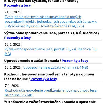
k. ú. Vysoká nad Kysucou, lokalita Škradné /
Pozemky a lesy
21. 1. 2026 |
Zverejnenie platných zásad umiestnenia nových
pozemkov Projektu jednoduchých pozemkových úprav v k.
ú. Vysoká nad Kysucou, lokalita Škradné (734,1 kB)
Výzva-obhospodarovanie lesa, porast 3 1, k.ú. Riečnica /
Pozemky a lesy
16. 1. 2026 |
Výzva-obhospodarovanie lesa, porast 3 1, k.ú. Riečnica (1,6
MB)
Upovedomenie o začatí konania /
Pozemky a lesy
16. 1. 2026 |
Upovedomenie o začatí konania (8,4 MB)
Rozhodnutie-povolenie predĺženia lehoty na obnovu
lesa na holine /
Pozemky a lesy
7. 1. 2026 |
Rozhodnutie-povolenie predĺženia lehoty na obnovu lesa
na holine (2,2 MB)
"Oznámenie o začatí stavebného konania a upustenie