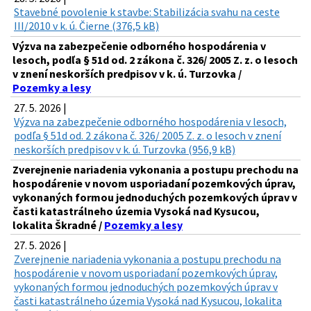
Stavebné povolenie k stavbe: Stabilizácia svahu na ceste
III/2010 v k. ú. Čierne (376,5 kB)
Výzva na zabezpečenie odborného hospodárenia v
lesoch, podľa § 51d od. 2 zákona č. 326/ 2005 Z. z. o lesoch
v znení neskorších predpisov v k. ú. Turzovka /
Pozemky a lesy
27. 5. 2026 |
Výzva na zabezpečenie odborného hospodárenia v lesoch,
podľa § 51d od. 2 zákona č. 326/ 2005 Z. z. o lesoch v znení
neskorších predpisov v k. ú. Turzovka (956,9 kB)
Zverejnenie nariadenia vykonania a postupu prechodu na
hospodárenie v novom usporiadaní pozemkových úprav,
vykonaných formou jednoduchých pozemkových úprav v
časti katastrálneho územia Vysoká nad Kysucou,
lokalita Škradné /
Pozemky a lesy
27. 5. 2026 |
Zverejnenie nariadenia vykonania a postupu prechodu na
hospodárenie v novom usporiadaní pozemkových úprav,
vykonaných formou jednoduchých pozemkových úprav v
časti katastrálneho územia Vysoká nad Kysucou, lokalita