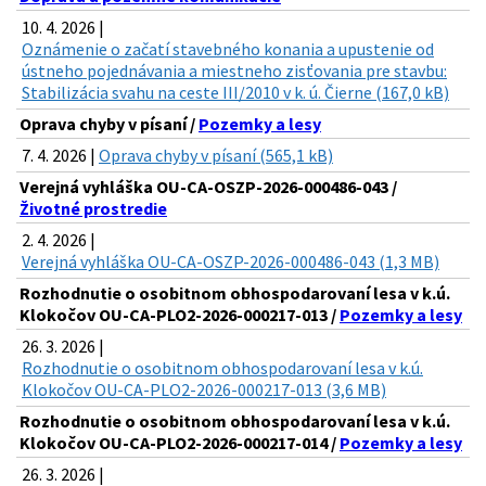
10. 4. 2026 |
Oznámenie o začatí stavebného konania a upustenie od
ústneho pojednávania a miestneho zisťovania pre stavbu:
Stabilizácia svahu na ceste III/2010 v k. ú. Čierne (167,0 kB)
Oprava chyby v písaní /
Pozemky a lesy
7. 4. 2026 |
Oprava chyby v písaní (565,1 kB)
Verejná vyhláška OU-CA-OSZP-2026-000486-043 /
Životné prostredie
2. 4. 2026 |
Verejná vyhláška OU-CA-OSZP-2026-000486-043 (1,3 MB)
Rozhodnutie o osobitnom obhospodarovaní lesa v k.ú.
Klokočov OU-CA-PLO2-2026-000217-013 /
Pozemky a lesy
26. 3. 2026 |
Rozhodnutie o osobitnom obhospodarovaní lesa v k.ú.
Klokočov OU-CA-PLO2-2026-000217-013 (3,6 MB)
Rozhodnutie o osobitnom obhospodarovaní lesa v k.ú.
Klokočov OU-CA-PLO2-2026-000217-014 /
Pozemky a lesy
26. 3. 2026 |