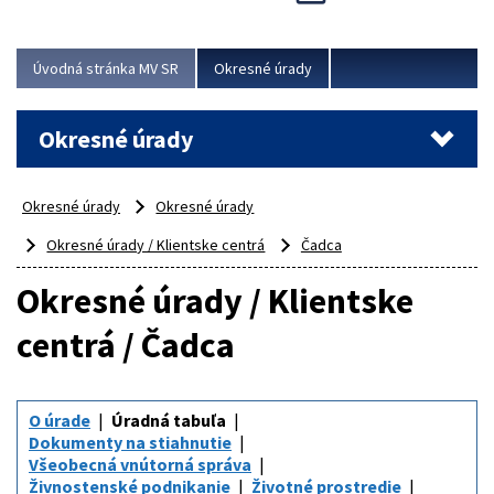
Novinky predstavili na...
Viac
Úvodná stránka MV SR
Okresné úrady
Okresné úrady
Okresné úrady
Okresné úrady
Okresné úrady / Klientske centrá
Čadca
Okresné úrady / Klientske
centrá / Čadca
O úrade
Úradná tabuľa
Dokumenty na stiahnutie
Všeobecná vnútorná správa
Živnostenské podnikanie
Životné prostredie