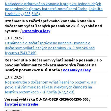
Nariadenie prípravného konania k projektu jednoduchých
pozemkových úprav v katastrálnom území Čadca, lokalita
Hraboviny (385,6 kB)
Oznámenie o začatí správneho konania- konanie o
dočasnom vyňatí lesných pozemkov v k. ú. Vysoká nad
Kysucou /
Pozemky a lesy
13. 7. 2026 |
Oznámenie o začatí správneho konania- konanie o
dočasnom vyňatí lesných pozemkov v k. ú. Vysoká nad
Kysucou (543,7 kB)
Rozhodnutie o dočasnom vyňatí lesného pozemku a o
povolení výnimiek zo zákazu niektorých činnosti na
lesných pozemkoch k. ú. Korňa /
Pozemky a lesy
13. 7. 2026 |
Rozhodnutie o dočasnom vyňatí lesného pozemku a o
povolení výnimiek zo zákazu niektorých činnosti na
lesných pozemkoch k. ú. Korňa (672,2 kB)
Verejná vyhláška OU-CA-OSZP-2026/004250-005 /
Životné prostredie