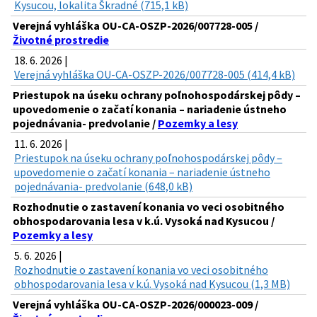
Kysucou, lokalita Škradné (715,1 kB)
Verejná vyhláška OU-CA-OSZP-2026/007728-005 /
Životné prostredie
18. 6. 2026 |
Verejná vyhláška OU-CA-OSZP-2026/007728-005 (414,4 kB)
Priestupok na úseku ochrany poľnohospodárskej pôdy –
upovedomenie o začatí konania – nariadenie ústneho
pojednávania- predvolanie /
Pozemky a lesy
11. 6. 2026 |
Priestupok na úseku ochrany poľnohospodárskej pôdy –
upovedomenie o začatí konania – nariadenie ústneho
pojednávania- predvolanie (648,0 kB)
Rozhodnutie o zastavení konania vo veci osobitného
obhospodarovania lesa v k.ú. Vysoká nad Kysucou /
Pozemky a lesy
5. 6. 2026 |
Rozhodnutie o zastavení konania vo veci osobitného
obhospodarovania lesa v k.ú. Vysoká nad Kysucou (1,3 MB)
Verejná vyhláška OU-CA-OSZP-2026/000023-009 /