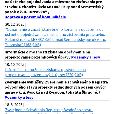
od ústneho pojednávania a miestneho zisťovania pre
stavbu: Rekonštrukcia MO 487-050 ponad Semetešský
potok v k. ú. Turzovka“ /
Doprava a pozemné komunikácie
30. 12. 2025 |
"Oznámenie o začatí stavebného konania a upustenie od
ústneho pojednávania a miestneho zisťovania pre stavbu:
Rekonštrukcia MO 487-050 ponad Semetešský potok v k. ú.
Turzovka“ (168,9 kB)
Informácie o možnosti získania oprávnenia na
projektovanie pozemkových úprav /
Pozemky a lesy
10. 10. 2025 |
Informácie o možnosti získania oprávnenia na
projektovanie pozemkových úprav (220,9 kB)
Zverejnenie vyhlášky: Zverejnenie schváleného Registra
pôvodného stavu projektu jednoduchých pozemkových
úprav v k. ú. Vysoká nad Kysucou, lokalita Škradné. /
Pozemky a lesy
18. 8. 2025 |
Zverejnenie Schválenia Registra pôvodného stavu -