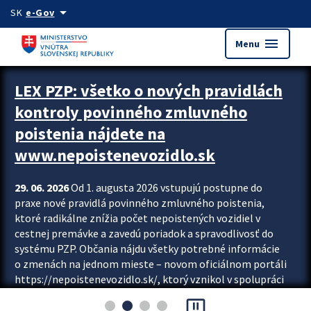
Preskocit na hlavný obsah
arrow_drop_down
SK
e-Gov
menu
Menu
Zastavit automatický posun upútavok
LEX PZP: všetko o nových pravidlách
kontroly povinného zmluvného
poistenia nájdete na
www.nepoistenevozidlo.sk
29. 06. 2026
Od 1. augusta 2026 vstupujú postupne do
praxe nové pravidlá povinného zmluvného poistenia,
ktoré radikálne znížia počet nepoistených vozidiel v
cestnej premávke a zavedú poriadok a spravodlivosť do
systému PZP. Občania nájdu všetky potrebné informácie
o zmenách na jednom mieste – novom oficiálnom portáli
https://nepoistenevozidlo.sk/, ktorý vznikol v spolupráci
Slovenskej kancelárie poisťovateľov (SKP), Slovenskej
pause_presentation
asociácie poisťovní (SLASPO) a Ministerstva vnútra SR.