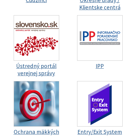
Cudzinci
Okresné úrady /
Klientske centrá
Ústredný portál
IPP
verejnej správy
Ochrana mäkkých
Entry/Exit System