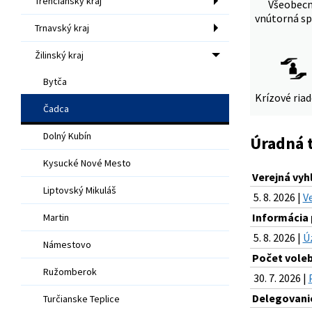
Trenčiansky kraj
Všeobec
vnútorná sp
Trnavský kraj
Žilinský kraj
Bytča
Krízové ria
Čadca
Dolný Kubín
Úradná 
Kysucké Nové Mesto
Verejná vy
Liptovský Mikuláš
5. 8. 2026 |
V
Informácia 
Martin
5. 8. 2026 |
Ú
Námestovo
Počet voleb
Ružomberok
30. 7. 2026 |
Delegovanie
Turčianske Teplice