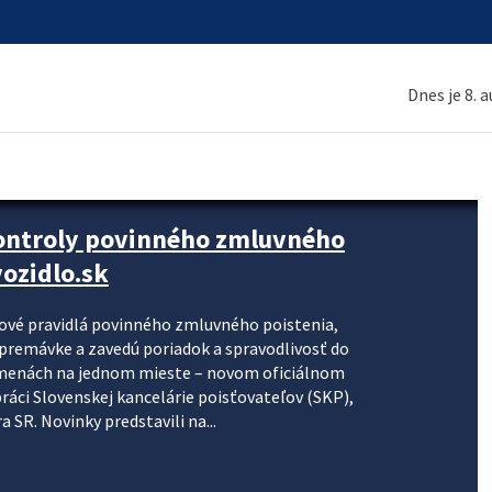
Dnes je 8. 
kontroly povinného zmluvného
ozidlo.sk
nové pravidlá povinného zmluvného poistenia,
j premávke a zavedú poriadok a spravodlivosť do
zmenách na jednom mieste – novom oficiálnom
práci Slovenskej kancelárie poisťovateľov (SKP),
 SR. Novinky predstavili na...