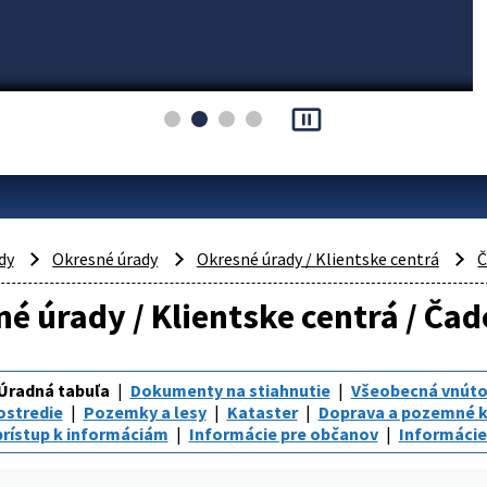
pause_presentation
dy
Okresné úrady
Okresné úrady / Klientske centrá
Č
é úrady / Klientske centrá / Čad
Úradná tabuľa
Dokumenty na stiahnutie
Všeobecná vnúto
ostredie
Pozemky a lesy
Kataster
Doprava a pozemné 
rístup k informáciám
Informácie pre občanov
Informácie