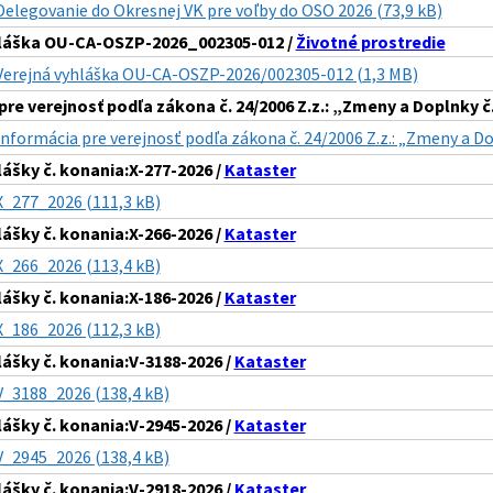
Delegovanie do Okresnej VK pre voľby do OSO 2026 (73,9 kB)
hláška OU-CA-OSZP-2026_002305-012 /
Životné prostredie
Verejná vyhláška OU-CA-OSZP-2026/002305-012 (1,3 MB)
pre verejnosť podľa zákona č. 24/2006 Z.z.: „Zmeny a Doplnky 
Informácia pre verejnosť podľa zákona č. 24/2006 Z.z.: „Zmeny a D
lášky č. konania:X-277-2026 /
Kataster
X_277_2026 (111,3 kB)
lášky č. konania:X-266-2026 /
Kataster
X_266_2026 (113,4 kB)
lášky č. konania:X-186-2026 /
Kataster
X_186_2026 (112,3 kB)
lášky č. konania:V-3188-2026 /
Kataster
V_3188_2026 (138,4 kB)
lášky č. konania:V-2945-2026 /
Kataster
V_2945_2026 (138,4 kB)
lášky č. konania:V-2918-2026 /
Kataster