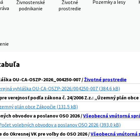
ná
Pozemky a lesy
Živnostenské
Životné
ráva
podnikanie
prostredie
denie
tabuľa
hláška OU-CA-OSZP-2026_004250-007 /
Životné prostredie
erejná vyhláška OU-CA-OSZP-2026/004250-007 (384,6 kB)
pre verejnosť podľa zákona č. 24/2006 Z.z.: „Územný plán obce
zemný plán obce Zákopčie (131,5 kB)
ných obvodov a poslanov OSO 2026 /
Všeobecná vnútorná spr
Počet volebných obvodov a poslanov OSO 2026 (393,0 kB)
 do Okresnej VK pre voľby do OSO 2026 /
Všeobecná vnútorná 