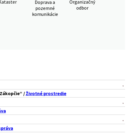
Kataster
Organizačný
Doprava a
odbor
pozemné
komunikácie
 Zákopčie“ /
Životné prostredie
áva
správa