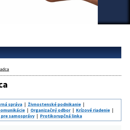
adca
ca
rná správa
Živnostenské podnikanie
komunikácie
Organizačný odbor
Krízové riadenie
 pre samosprávy
Protikorupčná linka