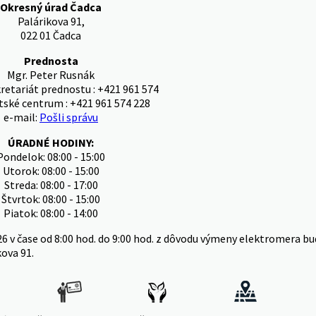
Okresný úrad Čadca
Palárikova 91,
022 01 Čadca
Prednosta
Mgr. Peter Rusnák
kretariát prednostu : +421 961 574
tské centrum : +421 961 574 228
e-mail:
Pošli správu
ÚRADNÉ HODINY:
Pondelok: 08:00 - 15:00
Utorok: 08:00 - 15:00
Streda: 08:00 - 17:00
Štvrtok: 08:00 - 15:00
Piatok: 08:00 - 14:00
26 v čase od 8:00 hod. do 9:00 hod. z dôvodu výmeny elektromera
kova 91.