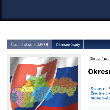
Úvodná stránka MV SR
Okresné úrady
Okresné úra
Okresn
O úrade
Životné pr
Slobodný p