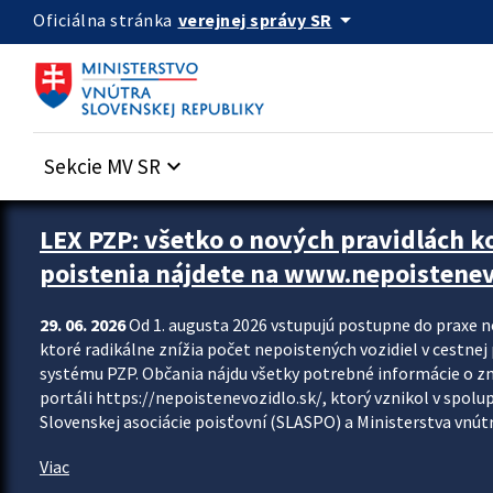
Preskocit na hlavný obsah
arrow_drop_down
verejnej správy SR
Oficiálna stránka
Sekcie MV SR
keyboard_arrow_down
Zastavit automatický posun upútavok
LEX PZP: všetko o nových pravidlách 
poistenia nájdete na www.nepoistenev
29. 06. 2026
Od 1. augusta 2026 vstupujú postupne do praxe 
ktoré radikálne znížia počet nepoistených vozidiel v cestne
systému PZP. Občania nájdu všetky potrebné informácie o 
portáli https://nepoistenevozidlo.sk/, ktorý vznikol v spolu
Slovenskej asociácie poisťovní (SLASPO) a Ministerstva vnútra
Viac