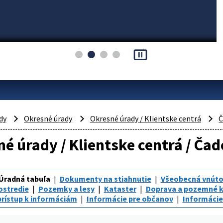
pause_presentation
dy
Okresné úrady
Okresné úrady / Klientske centrá
Č
é úrady / Klientske centrá / Čad
Úradná tabuľa
Dokumenty na stiahnutie
Všeobecná vnúto
ostredie
Pozemky a lesy
Kataster
Doprava a pozemné 
rístup k informáciám
Informácie pre občanov
Informácie