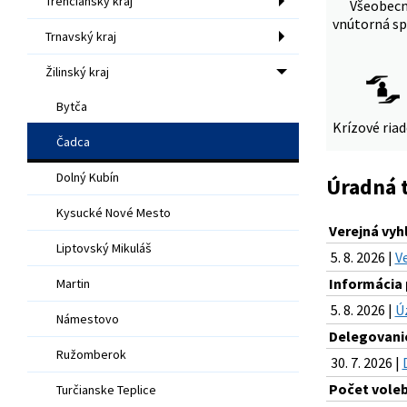
Trenčiansky kraj
Všeobec
vnútorná sp
Trnavský kraj
Žilinský kraj
Bytča
Krízové ria
Čadca
Dolný Kubín
Úradná 
Kysucké Nové Mesto
Verejná vy
Liptovský Mikuláš
5. 8. 2026 |
V
Informácia 
Martin
5. 8. 2026 |
Ú
Námestovo
Delegovanie
Ružomberok
30. 7. 2026 |
Počet voleb
Turčianske Teplice