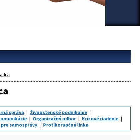
adca
ca
rná správa
Živnostenské podnikanie
komunikácie
Organizačný odbor
Krízové riadenie
 pre samosprávy
Protikorupčná linka