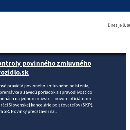
Dnes je 8. 
kontroly povinného zmluvného
ozidlo.sk
nové pravidlá povinného zmluvného poistenia,
j premávke a zavedú poriadok a spravodlivosť do
zmenách na jednom mieste – novom oficiálnom
práci Slovenskej kancelárie poisťovateľov (SKP),
 SR. Novinky predstavili na...