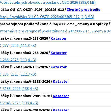
Počet volebných obvodov a poslanov OSO 2026 (393,0 kB)
hláška OU-CA-OSZP-2026_002305-012 /
Životné prostredie
Verejná vyhláška OU-CA-OSZP-2026/002305-012 (1,3 MB)
pre verejnosť podľa zákona č. 24/2006 Z.z.: „Zmeny a Doplnky 
Informácia pre verejnosť podľa zákona č. 24/2006 Z.z.: „Zmeny a D
lášky č. konania:X-277-2026 /
Kataster
X_277_2026 (111,3 kB)
lášky č. konania:X-266-2026 /
Kataster
X_266_2026 (113,4 kB)
lášky č. konania:X-186-2026 /
Kataster
X_186_2026 (112,3 kB)
lášky č. konania:V-3188-2026 /
Kataster
V_3188_2026 (138,4 kB)
lášky č. konania:V-2945-2026 /
Kataster
V_2945_2026 (138,4 kB)
lášky č. konania:V-2918-2026 /
Kataster