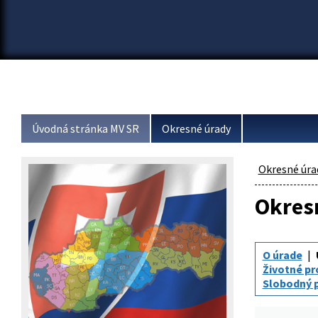
Úvodná stránka MV SR
Okresné úrady
Okresné úra
Okresn
O úrade
Životné pr
Slobodný p