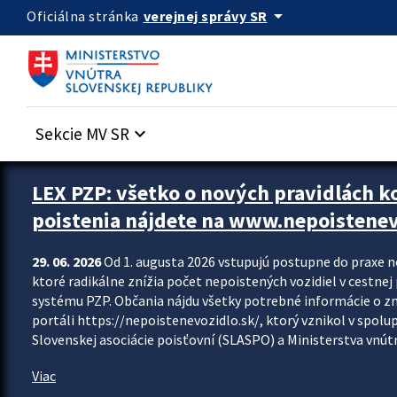
Preskocit na hlavný obsah
arrow_drop_down
verejnej správy SR
Oficiálna stránka
Sekcie MV SR
keyboard_arrow_down
Zastavit automatický posun upútavok
LEX PZP: všetko o nových pravidlách 
poistenia nájdete na www.nepoistenev
29. 06. 2026
Od 1. augusta 2026 vstupujú postupne do praxe 
ktoré radikálne znížia počet nepoistených vozidiel v cestne
systému PZP. Občania nájdu všetky potrebné informácie o 
portáli https://nepoistenevozidlo.sk/, ktorý vznikol v spolu
Slovenskej asociácie poisťovní (SLASPO) a Ministerstva vnútra
Viac