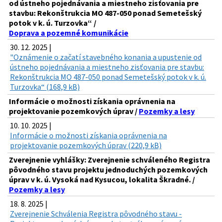
od ústneho pojednávania a miestneho zisťovania pre
stavbu: Rekonštrukcia MO 487-050 ponad Semetešský
potok v k. ú. Turzovka“ /
Doprava a pozemné komunikácie
30. 12. 2025 |
"Oznámenie o začatí stavebného konania a upustenie od
ústneho pojednávania a miestneho zisťovania pre stavbu:
Rekonštrukcia MO 487-050 ponad Semetešský potok v k. ú.
Turzovka“ (168,9 kB)
Informácie o možnosti získania oprávnenia na
projektovanie pozemkových úprav /
Pozemky a lesy
10. 10. 2025 |
Informácie o možnosti získania oprávnenia na
projektovanie pozemkových úprav (220,9 kB)
Zverejnenie vyhlášky: Zverejnenie schváleného Registra
pôvodného stavu projektu jednoduchých pozemkových
úprav v k. ú. Vysoká nad Kysucou, lokalita Škradné. /
Pozemky a lesy
18. 8. 2025 |
Zverejnenie Schválenia Registra pôvodného stavu -