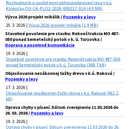
Rozhodnutie o osobitnom obhospodarovaní lesa v k.ú.
Klokočov OU-CA-PLO2-2026-000217-014 (4,0 MB)
Výzva 2026 projekt mihálik /
Pozemky a lesy
25. 3. 2026 |
Výzva 2026 projekt mihálik (1,9 MB)
Stavebné povolenie pre stavbu: Rekonštrukcia MO 487-
050 ponad Semetešský potok v k. ú. Turzovka /
Doprava a pozemné komunikácie
19. 3. 2026 |
Stavebné povolenie pre stavbu: Rekonštrukcia MO 487-050
ponad Semetešský potok v k. ú. Turzovka (368,7 kB)
Objasňovanie nezákonnej ťažby dreva v k.ú. Raková /
Pozemky a lesy
17. 3. 2026 |
Objasňovanie nezákonnej ťažby dreva v k.ú. Raková (961,2
kB)
Oprava chyby v písaní. Dátum zverejnenia 11.03.2026 do
26. 03. 2026 /
Pozemky a lesy
10. 3. 2026 |
Oprava chyby v písaní. Dátum zverejnenia 11.03.2026 do 26.