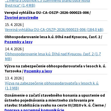
„Zmena a Doplnok č.3 Územného plánu obce Nová
Bystrica“ (1,4 MB)
Verejná vyhláška OU-CA-OSZP-2026-000023-006 /
Životné prostredie
15. 4. 2026 |
Verejná vyhláška OU-CA-OSZP-2026/000023-006 (184,0 kB)
Obhospodarovanie lesa k.ú. Dlhá nad Kysucou, časť. 2 /
Pozemky a lesy
14. 4. 2026 |
Obhospodarovanie lesa k.ú. Dlhá nad Kysucou, časť. 2 (1,7
MB)
Výzva na zabezpečenie obhospodarovateľa v lesoch k. ú.
Turzovka /
Pozemky a lesy
13. 4. 2026 |
Výzva na zabezpečenie obhospodarovateľa v lesoch k. ú.
(1,3 MB)
Oznámenie o začatí stavebného konania a upustenie od
ústneho pojednávania a miestneho zisťovania pre
stavbu: Stabilizácia svahu na ceste III/2010 v k. ú. Čierne /
Doprava a pozemné komunikácie