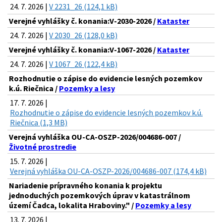
24. 7. 2026 |
V 2231_26 (124,1 kB)
Verejné vyhlášky č. konania:V-2030-2026 /
Kataster
24. 7. 2026 |
V 2030_26 (128,0 kB)
Verejné vyhlášky č. konania:V-1067-2026 /
Kataster
24. 7. 2026 |
V 1067_26 (122,4 kB)
Rozhodnutie o zápise do evidencie lesných pozemkov
k.ú. Riečnica /
Pozemky a lesy
17. 7. 2026 |
Rozhodnutie o zápise do evidencie lesných pozemkov k.ú.
Riečnica (1,3 MB)
Verejná vyhláška OU-CA-OSZP-2026/004686-007 /
Životné prostredie
15. 7. 2026 |
Verejná vyhláška OU-CA-OSZP-2026/004686-007 (174,4 kB)
Nariadenie prípravného konania k projektu
jednoduchých pozemkových úprav v katastrálnom
území Čadca, lokalita Hraboviny." /
Pozemky a lesy
13. 7. 2026 |