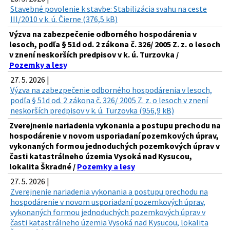
Stavebné povolenie k stavbe: Stabilizácia svahu na ceste
III/2010 v k. ú. Čierne (376,5 kB)
Výzva na zabezpečenie odborného hospodárenia v
lesoch, podľa § 51d od. 2 zákona č. 326/ 2005 Z. z. o lesoch
v znení neskorších predpisov v k. ú. Turzovka /
Pozemky a lesy
27. 5. 2026 |
Výzva na zabezpečenie odborného hospodárenia v lesoch,
podľa § 51d od. 2 zákona č. 326/ 2005 Z. z. o lesoch v znení
neskorších predpisov v k. ú. Turzovka (956,9 kB)
Zverejnenie nariadenia vykonania a postupu prechodu na
hospodárenie v novom usporiadaní pozemkových úprav,
vykonaných formou jednoduchých pozemkových úprav v
časti katastrálneho územia Vysoká nad Kysucou,
lokalita Škradné /
Pozemky a lesy
27. 5. 2026 |
Zverejnenie nariadenia vykonania a postupu prechodu na
hospodárenie v novom usporiadaní pozemkových úprav,
vykonaných formou jednoduchých pozemkových úprav v
časti katastrálneho územia Vysoká nad Kysucou, lokalita