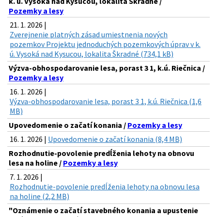
k. ú. Vysoká nad Kysucou, lokalita Škradné /
Pozemky a lesy
21. 1. 2026 |
Zverejnenie platných zásad umiestnenia nových
pozemkov Projektu jednoduchých pozemkových úprav v k.
ú. Vysoká nad Kysucou, lokalita Škradné (734,1 kB)
Výzva-obhospodarovanie lesa, porast 3 1, k.ú. Riečnica /
Pozemky a lesy
16. 1. 2026 |
Výzva-obhospodarovanie lesa, porast 3 1, k.ú. Riečnica (1,6
MB)
Upovedomenie o začatí konania /
Pozemky a lesy
16. 1. 2026 |
Upovedomenie o začatí konania (8,4 MB)
Rozhodnutie-povolenie predĺženia lehoty na obnovu
lesa na holine /
Pozemky a lesy
7. 1. 2026 |
Rozhodnutie-povolenie predĺženia lehoty na obnovu lesa
na holine (2,2 MB)
"Oznámenie o začatí stavebného konania a upustenie