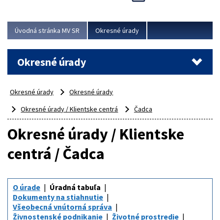
Novinky predstavili na...
Viac
Úvodná stránka MV SR
Okresné úrady
Okresné úrady
Okresné úrady
Okresné úrady
Okresné úrady / Klientske centrá
Čadca
Okresné úrady / Klientske
centrá / Čadca
O úrade
Úradná tabuľa
Dokumenty na stiahnutie
Všeobecná vnútorná správa
Živnostenské podnikanie
Životné prostredie