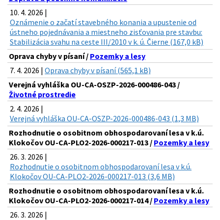
10. 4. 2026 |
Oznámenie o začatí stavebného konania a upustenie od
ústneho pojednávania a miestneho zisťovania pre stavbu:
Stabilizácia svahu na ceste III/2010 v k. ú. Čierne (167,0 kB)
Oprava chyby v písaní /
Pozemky a lesy
7. 4. 2026 |
Oprava chyby v písaní (565,1 kB)
Verejná vyhláška OU-CA-OSZP-2026-000486-043 /
Životné prostredie
2. 4. 2026 |
Verejná vyhláška OU-CA-OSZP-2026-000486-043 (1,3 MB)
Rozhodnutie o osobitnom obhospodarovaní lesa v k.ú.
Klokočov OU-CA-PLO2-2026-000217-013 /
Pozemky a lesy
26. 3. 2026 |
Rozhodnutie o osobitnom obhospodarovaní lesa v k.ú.
Klokočov OU-CA-PLO2-2026-000217-013 (3,6 MB)
Rozhodnutie o osobitnom obhospodarovaní lesa v k.ú.
Klokočov OU-CA-PLO2-2026-000217-014 /
Pozemky a lesy
26. 3. 2026 |