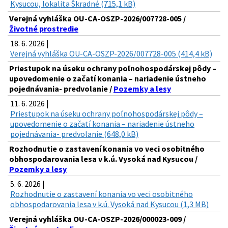
Kysucou, lokalita Škradné (715,1 kB)
Verejná vyhláška OU-CA-OSZP-2026/007728-005 /
Životné prostredie
18. 6. 2026 |
Verejná vyhláška OU-CA-OSZP-2026/007728-005 (414,4 kB)
Priestupok na úseku ochrany poľnohospodárskej pôdy –
upovedomenie o začatí konania – nariadenie ústneho
pojednávania- predvolanie /
Pozemky a lesy
11. 6. 2026 |
Priestupok na úseku ochrany poľnohospodárskej pôdy –
upovedomenie o začatí konania – nariadenie ústneho
pojednávania- predvolanie (648,0 kB)
Rozhodnutie o zastavení konania vo veci osobitného
obhospodarovania lesa v k.ú. Vysoká nad Kysucou /
Pozemky a lesy
5. 6. 2026 |
Rozhodnutie o zastavení konania vo veci osobitného
obhospodarovania lesa v k.ú. Vysoká nad Kysucou (1,3 MB)
Verejná vyhláška OU-CA-OSZP-2026/000023-009 /