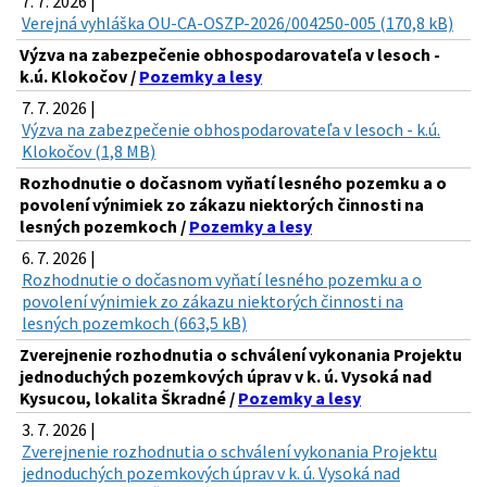
7. 7. 2026 |
Verejná vyhláška OU-CA-OSZP-2026/004250-005 (170,8 kB)
Výzva na zabezpečenie obhospodarovateľa v lesoch -
k.ú. Klokočov /
Pozemky a lesy
7. 7. 2026 |
Výzva na zabezpečenie obhospodarovateľa v lesoch - k.ú.
Klokočov (1,8 MB)
Rozhodnutie o dočasnom vyňatí lesného pozemku a o
povolení výnimiek zo zákazu niektorých činnosti na
lesných pozemkoch /
Pozemky a lesy
6. 7. 2026 |
Rozhodnutie o dočasnom vyňatí lesného pozemku a o
povolení výnimiek zo zákazu niektorých činnosti na
lesných pozemkoch (663,5 kB)
Zverejnenie rozhodnutia o schválení vykonania Projektu
jednoduchých pozemkových úprav v k. ú. Vysoká nad
Kysucou, lokalita Škradné /
Pozemky a lesy
3. 7. 2026 |
Zverejnenie rozhodnutia o schválení vykonania Projektu
jednoduchých pozemkových úprav v k. ú. Vysoká nad