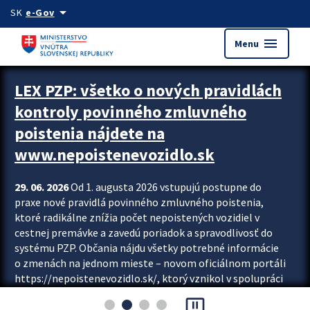
Preskocit na hlavný obsah
arrow_drop_down
SK
e-Gov
menu
Menu
Zastavit automatický posun upútavok
LEX PZP: všetko o nových pravidlách
kontroly povinného zmluvného
poistenia nájdete na
www.nepoistenevozidlo.sk
29. 06. 2026
Od 1. augusta 2026 vstupujú postupne do
praxe nové pravidlá povinného zmluvného poistenia,
ktoré radikálne znížia počet nepoistených vozidiel v
cestnej premávke a zavedú poriadok a spravodlivosť do
systému PZP. Občania nájdu všetky potrebné informácie
o zmenách na jednom mieste – novom oficiálnom portáli
https://nepoistenevozidlo.sk/, ktorý vznikol v spolupráci
Slovenskej kancelárie poisťovateľov (SKP), Slovenskej
pause_presentation
asociácie poisťovní (SLASPO) a Ministerstva vnútra SR.