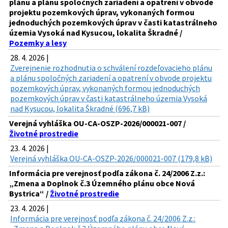
plánu a plánu spoločných zariadení a opatrení v obvode
projektu pozemkových úprav, vykonaných formou
jednoduchých pozemkových úprav v časti katastrálneho
územia Vysoká nad Kysucou, lokalita Škradné /
Pozemky a lesy
28. 4. 2026 |
Zverejnenie rozhodnutia o schválení rozdeľovacieho plánu
a plánu spoločných zariadení a opatrení v obvode projektu
pozemkových úprav, vykonaných formou jednoduchých
pozemkových úprav v časti katastrálneho územia Vysoká
nad Kysucou, lokalita Škradné (696,7 kB)
Verejná vyhláška OU-CA-OSZP-2026/000021-007 /
Životné prostredie
23. 4. 2026 |
Verejná vyhláška OU-CA-OSZP-2026/000021-007 (179,8 kB)
Informácia pre verejnosť podľa zákona č. 24/2006 Z.z.:
„Zmena a Doplnok č.3 Územného plánu obce Nová
Bystrica“ /
Životné prostredie
23. 4. 2026 |
Informácia pre verejnosť podľa zákona č. 24/2006 Z.z.: