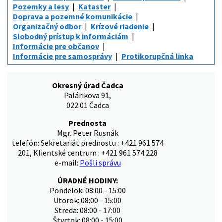
Pozemky a lesy
Kataster
Doprava a pozemné komunikácie
Organizačný odbor
Krízové riadenie
Slobodný prístup k informáciám
Informácie pre občanov
Informácie pre samosprávy
Protikorupčná linka
Okresný úrad Čadca
Palárikova 91,
022 01 Čadca
Prednosta
Mgr. Peter Rusnák
telefón: Sekretariát prednostu : +421 961 574
201, Klientské centrum : +421 961 574 228
e-mail:
Pošli správu
ÚRADNÉ HODINY:
Pondelok: 08:00 - 15:00
Utorok: 08:00 - 15:00
Streda: 08:00 - 17:00
Štvrtok: 08:00 - 15:00