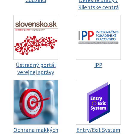
Cudzinci
Okresné úrady /
Klientske centrá
Ústredný portál
IPP
verejnej správy
Ochrana mäkkých
Entry/Exit System