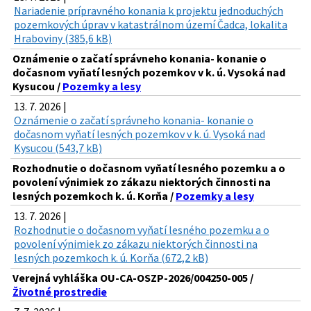
Nariadenie prípravného konania k projektu jednoduchých
pozemkových úprav v katastrálnom území Čadca, lokalita
Hraboviny (385,6 kB)
Oznámenie o začatí správneho konania- konanie o
dočasnom vyňatí lesných pozemkov v k. ú. Vysoká nad
Kysucou /
Pozemky a lesy
13. 7. 2026 |
Oznámenie o začatí správneho konania- konanie o
dočasnom vyňatí lesných pozemkov v k. ú. Vysoká nad
Kysucou (543,7 kB)
Rozhodnutie o dočasnom vyňatí lesného pozemku a o
povolení výnimiek zo zákazu niektorých činnosti na
lesných pozemkoch k. ú. Korňa /
Pozemky a lesy
13. 7. 2026 |
Rozhodnutie o dočasnom vyňatí lesného pozemku a o
povolení výnimiek zo zákazu niektorých činnosti na
lesných pozemkoch k. ú. Korňa (672,2 kB)
Verejná vyhláška OU-CA-OSZP-2026/004250-005 /
Životné prostredie