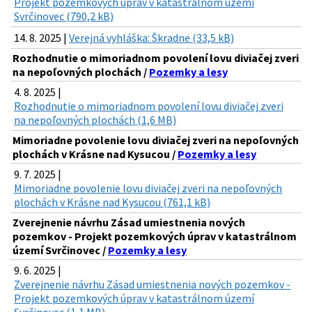
Projekt pozemkových úprav v katastrálnom území
Svrčinovec (790,2 kB)
14. 8. 2025 |
Verejná vyhláška: Škradne (33,5 kB)
Rozhodnutie o mimoriadnom povolení lovu diviačej zveri
na nepoľovných plochách /
Pozemky a lesy
4. 8. 2025 |
Rozhodnutie o mimoriadnom povolení lovu diviačej zveri
na nepoľovných plochách (1,6 MB)
Mimoriadne povolenie lovu diviačej zveri na nepoľovných
plochách v Krásne nad Kysucou /
Pozemky a lesy
9. 7. 2025 |
Mimoriadne povolenie lovu diviačej zveri na nepoľovných
plochách v Krásne nad Kysucou (761,1 kB)
Zverejnenie návrhu Zásad umiestnenia nových
pozemkov - Projekt pozemkových úprav v katastrálnom
území Svrčinovec /
Pozemky a lesy
9. 6. 2025 |
Zverejnenie návrhu Zásad umiestnenia nových pozemkov -
Projekt pozemkových úprav v katastrálnom území