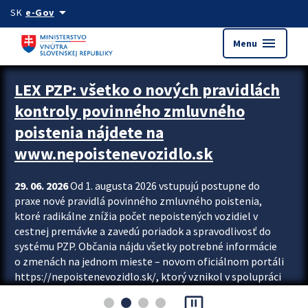
Preskocit na hlavný obsah
arrow_drop_down
SK
e-Gov
menu
Menu
Zastavit automatický posun upútavok
LEX PZP: všetko o nových pravidlách
kontroly povinného zmluvného
poistenia nájdete na
www.nepoistenevozidlo.sk
29. 06. 2026
Od 1. augusta 2026 vstupujú postupne do
praxe nové pravidlá povinného zmluvného poistenia,
ktoré radikálne znížia počet nepoistených vozidiel v
cestnej premávke a zavedú poriadok a spravodlivosť do
systému PZP. Občania nájdu všetky potrebné informácie
o zmenách na jednom mieste – novom oficiálnom portáli
https://nepoistenevozidlo.sk/, ktorý vznikol v spolupráci
Slovenskej kancelárie poisťovateľov (SKP), Slovenskej
pause_presentation
asociácie poisťovní (SLASPO) a Ministerstva vnútra SR.