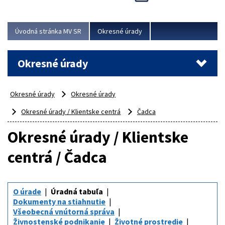
Novinky predstavili na...
Viac
Úvodná stránka MV SR
Okresné úrady
Okresné úrady
Okresné úrady
Okresné úrady
Okresné úrady / Klientske centrá
Čadca
Okresné úrady / Klientske
centrá / Čadca
O úrade
Úradná tabuľa
Dokumenty na stiahnutie
Všeobecná vnútorná správa
Živnostenské podnikanie
Životné prostredie