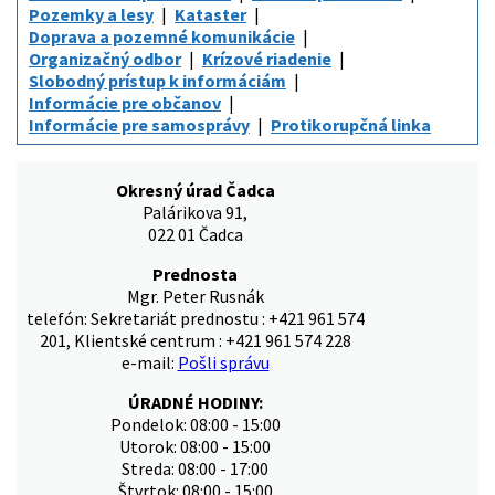
Pozemky a lesy
Kataster
Doprava a pozemné komunikácie
Organizačný odbor
Krízové riadenie
Slobodný prístup k informáciám
Informácie pre občanov
Informácie pre samosprávy
Protikorupčná linka
Okresný úrad Čadca
Palárikova 91,
022 01 Čadca
Prednosta
Mgr. Peter Rusnák
telefón: Sekretariát prednostu : +421 961 574
201, Klientské centrum : +421 961 574 228
e-mail:
Pošli správu
ÚRADNÉ HODINY:
Pondelok: 08:00 - 15:00
Utorok: 08:00 - 15:00
Streda: 08:00 - 17:00
Štvrtok: 08:00 - 15:00