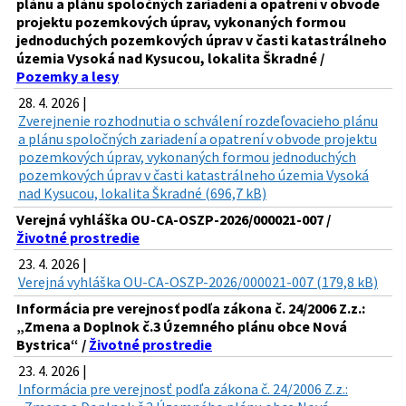
plánu a plánu spoločných zariadení a opatrení v obvode
projektu pozemkových úprav, vykonaných formou
jednoduchých pozemkových úprav v časti katastrálneho
územia Vysoká nad Kysucou, lokalita Škradné /
Pozemky a lesy
28. 4. 2026 |
Zverejnenie rozhodnutia o schválení rozdeľovacieho plánu
a plánu spoločných zariadení a opatrení v obvode projektu
pozemkových úprav, vykonaných formou jednoduchých
pozemkových úprav v časti katastrálneho územia Vysoká
nad Kysucou, lokalita Škradné (696,7 kB)
Verejná vyhláška OU-CA-OSZP-2026/000021-007 /
Životné prostredie
23. 4. 2026 |
Verejná vyhláška OU-CA-OSZP-2026/000021-007 (179,8 kB)
Informácia pre verejnosť podľa zákona č. 24/2006 Z.z.:
„Zmena a Doplnok č.3 Územného plánu obce Nová
Bystrica“ /
Životné prostredie
23. 4. 2026 |
Informácia pre verejnosť podľa zákona č. 24/2006 Z.z.: