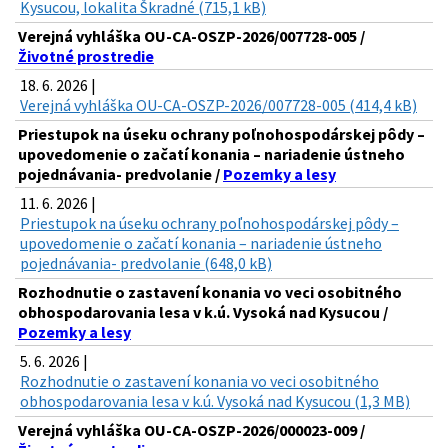
Kysucou, lokalita Škradné (715,1 kB)
Verejná vyhláška OU-CA-OSZP-2026/007728-005 /
Životné prostredie
18. 6. 2026 |
Verejná vyhláška OU-CA-OSZP-2026/007728-005 (414,4 kB)
Priestupok na úseku ochrany poľnohospodárskej pôdy –
upovedomenie o začatí konania – nariadenie ústneho
pojednávania- predvolanie /
Pozemky a lesy
11. 6. 2026 |
Priestupok na úseku ochrany poľnohospodárskej pôdy –
upovedomenie o začatí konania – nariadenie ústneho
pojednávania- predvolanie (648,0 kB)
Rozhodnutie o zastavení konania vo veci osobitného
obhospodarovania lesa v k.ú. Vysoká nad Kysucou /
Pozemky a lesy
5. 6. 2026 |
Rozhodnutie o zastavení konania vo veci osobitného
obhospodarovania lesa v k.ú. Vysoká nad Kysucou (1,3 MB)
Verejná vyhláška OU-CA-OSZP-2026/000023-009 /