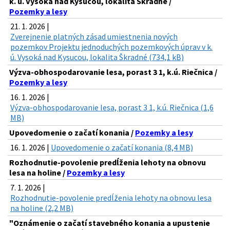
k. ú. Vysoká nad Kysucou, lokalita Škradné /
Pozemky a lesy
21. 1. 2026 |
Zverejnenie platných zásad umiestnenia nových
pozemkov Projektu jednoduchých pozemkových úprav v k.
ú. Vysoká nad Kysucou, lokalita Škradné (734,1 kB)
Výzva-obhospodarovanie lesa, porast 3 1, k.ú. Riečnica /
Pozemky a lesy
16. 1. 2026 |
Výzva-obhospodarovanie lesa, porast 3 1, k.ú. Riečnica (1,6
MB)
Upovedomenie o začatí konania /
Pozemky a lesy
16. 1. 2026 |
Upovedomenie o začatí konania (8,4 MB)
Rozhodnutie-povolenie predĺženia lehoty na obnovu
lesa na holine /
Pozemky a lesy
7. 1. 2026 |
Rozhodnutie-povolenie predĺženia lehoty na obnovu lesa
na holine (2,2 MB)
"Oznámenie o začatí stavebného konania a upustenie