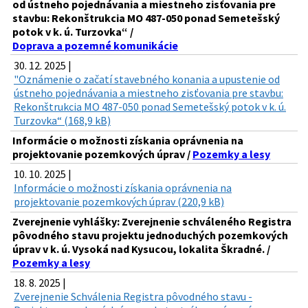
od ústneho pojednávania a miestneho zisťovania pre
stavbu: Rekonštrukcia MO 487-050 ponad Semetešský
potok v k. ú. Turzovka“ /
Doprava a pozemné komunikácie
30. 12. 2025 |
"Oznámenie o začatí stavebného konania a upustenie od
ústneho pojednávania a miestneho zisťovania pre stavbu:
Rekonštrukcia MO 487-050 ponad Semetešský potok v k. ú.
Turzovka“ (168,9 kB)
Informácie o možnosti získania oprávnenia na
projektovanie pozemkových úprav /
Pozemky a lesy
10. 10. 2025 |
Informácie o možnosti získania oprávnenia na
projektovanie pozemkových úprav (220,9 kB)
Zverejnenie vyhlášky: Zverejnenie schváleného Registra
pôvodného stavu projektu jednoduchých pozemkových
úprav v k. ú. Vysoká nad Kysucou, lokalita Škradné. /
Pozemky a lesy
18. 8. 2025 |
Zverejnenie Schválenia Registra pôvodného stavu -