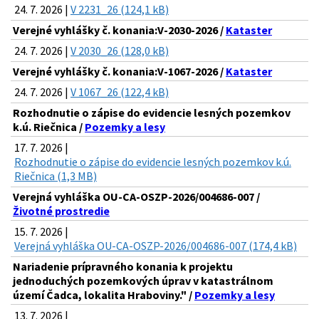
24. 7. 2026 |
V 2231_26 (124,1 kB)
Verejné vyhlášky č. konania:V-2030-2026 /
Kataster
24. 7. 2026 |
V 2030_26 (128,0 kB)
Verejné vyhlášky č. konania:V-1067-2026 /
Kataster
24. 7. 2026 |
V 1067_26 (122,4 kB)
Rozhodnutie o zápise do evidencie lesných pozemkov
k.ú. Riečnica /
Pozemky a lesy
17. 7. 2026 |
Rozhodnutie o zápise do evidencie lesných pozemkov k.ú.
Riečnica (1,3 MB)
Verejná vyhláška OU-CA-OSZP-2026/004686-007 /
Životné prostredie
15. 7. 2026 |
Verejná vyhláška OU-CA-OSZP-2026/004686-007 (174,4 kB)
Nariadenie prípravného konania k projektu
jednoduchých pozemkových úprav v katastrálnom
území Čadca, lokalita Hraboviny." /
Pozemky a lesy
13. 7. 2026 |