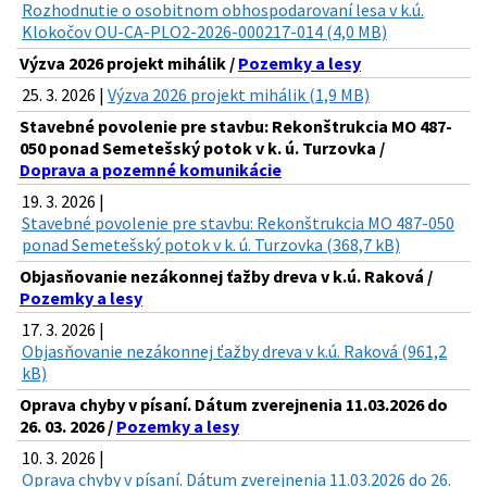
Rozhodnutie o osobitnom obhospodarovaní lesa v k.ú.
Klokočov OU-CA-PLO2-2026-000217-014 (4,0 MB)
Výzva 2026 projekt mihálik /
Pozemky a lesy
25. 3. 2026 |
Výzva 2026 projekt mihálik (1,9 MB)
Stavebné povolenie pre stavbu: Rekonštrukcia MO 487-
050 ponad Semetešský potok v k. ú. Turzovka /
Doprava a pozemné komunikácie
19. 3. 2026 |
Stavebné povolenie pre stavbu: Rekonštrukcia MO 487-050
ponad Semetešský potok v k. ú. Turzovka (368,7 kB)
Objasňovanie nezákonnej ťažby dreva v k.ú. Raková /
Pozemky a lesy
17. 3. 2026 |
Objasňovanie nezákonnej ťažby dreva v k.ú. Raková (961,2
kB)
Oprava chyby v písaní. Dátum zverejnenia 11.03.2026 do
26. 03. 2026 /
Pozemky a lesy
10. 3. 2026 |
Oprava chyby v písaní. Dátum zverejnenia 11.03.2026 do 26.