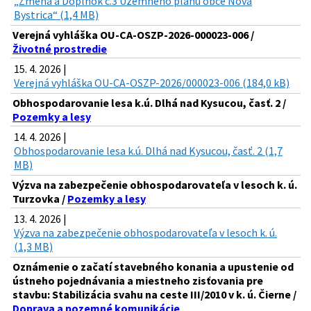
„Zmena a Doplnok č.3 Územného plánu obce Nová
Bystrica“ (1,4 MB)
Verejná vyhláška OU-CA-OSZP-2026-000023-006 /
Životné prostredie
15. 4. 2026 |
Verejná vyhláška OU-CA-OSZP-2026/000023-006 (184,0 kB)
Obhospodarovanie lesa k.ú. Dlhá nad Kysucou, časť. 2 /
Pozemky a lesy
14. 4. 2026 |
Obhospodarovanie lesa k.ú. Dlhá nad Kysucou, časť. 2 (1,7
MB)
Výzva na zabezpečenie obhospodarovateľa v lesoch k. ú.
Turzovka /
Pozemky a lesy
13. 4. 2026 |
Výzva na zabezpečenie obhospodarovateľa v lesoch k. ú.
(1,3 MB)
Oznámenie o začatí stavebného konania a upustenie od
ústneho pojednávania a miestneho zisťovania pre
stavbu: Stabilizácia svahu na ceste III/2010 v k. ú. Čierne /
Doprava a pozemné komunikácie