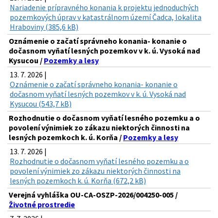
Nariadenie prípravného konania k projektu jednoduchých
pozemkových úprav v katastrálnom území Čadca, lokalita
Hraboviny (385,6 kB)
Oznámenie o začatí správneho konania- konanie o
dočasnom vyňatí lesných pozemkov v k. ú. Vysoká nad
Kysucou /
Pozemky a lesy
13. 7. 2026 |
Oznámenie o začatí správneho konania- konanie o
dočasnom vyňatí lesných pozemkov v k. ú. Vysoká nad
Kysucou (543,7 kB)
Rozhodnutie o dočasnom vyňatí lesného pozemku a o
povolení výnimiek zo zákazu niektorých činnosti na
lesných pozemkoch k. ú. Korňa /
Pozemky a lesy
13. 7. 2026 |
Rozhodnutie o dočasnom vyňatí lesného pozemku a o
povolení výnimiek zo zákazu niektorých činnosti na
lesných pozemkoch k. ú. Korňa (672,2 kB)
Verejná vyhláška OU-CA-OSZP-2026/004250-005 /
Životné prostredie