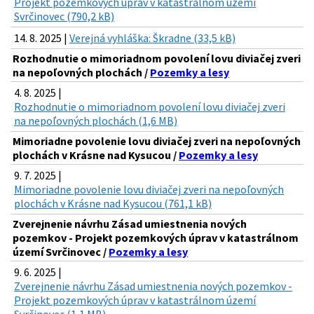
Projekt pozemkových úprav v katastrálnom území
Svrčinovec (790,2 kB)
14. 8. 2025 |
Verejná vyhláška: Škradne (33,5 kB)
Rozhodnutie o mimoriadnom povolení lovu diviačej zveri
na nepoľovných plochách /
Pozemky a lesy
4. 8. 2025 |
Rozhodnutie o mimoriadnom povolení lovu diviačej zveri
na nepoľovných plochách (1,6 MB)
Mimoriadne povolenie lovu diviačej zveri na nepoľovných
plochách v Krásne nad Kysucou /
Pozemky a lesy
9. 7. 2025 |
Mimoriadne povolenie lovu diviačej zveri na nepoľovných
plochách v Krásne nad Kysucou (761,1 kB)
Zverejnenie návrhu Zásad umiestnenia nových
pozemkov - Projekt pozemkových úprav v katastrálnom
území Svrčinovec /
Pozemky a lesy
9. 6. 2025 |
Zverejnenie návrhu Zásad umiestnenia nových pozemkov -
Projekt pozemkových úprav v katastrálnom území