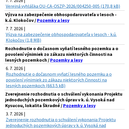
7. 7. 2026 |
Verejná vyhláška OU-CA-OSZP-2026/004250-005 (170,8 kB)
Výzva na zabezpečenie obhospodarovateľa v lesoch -
k.ú. Klokočov /
Pozemky a lesy
7. 7. 2026 |
Výzva na zabezpečenie obhospodarovateľa v lesoch - k.ú.
Klokočov (1,8 MB)
Rozhodnutie o dočasnom vyňatí lesného pozemku a o
povolení výnimiek zo zákazu niektorých činnosti na
lesných pozemkoch /
Pozemky a lesy
6. 7. 2026 |
Rozhodnutie o dočasnom vyňatí lesného pozemku a o
povolení výnimiek zo zákazu niektorých činnosti na
lesných pozemkoch (663,5 kB)
Zverejnenie rozhodnutia o schválení vykonania Projektu
jednoduchých pozemkových úprav v k. ú. Vysoká nad
Kysucou, lokalita Škradné /
Pozemky a lesy
3. 7. 2026 |
Zverejnenie rozhodnutia o schválení vykonania Projektu
jednoduchých pozemkových úprav v k. ú. Vysoká nad