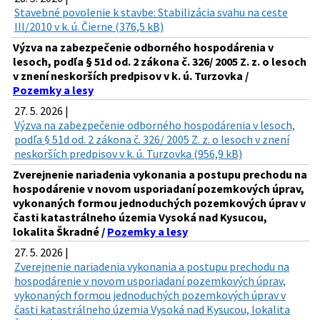
Stavebné povolenie k stavbe: Stabilizácia svahu na ceste
III/2010 v k. ú. Čierne (376,5 kB)
Výzva na zabezpečenie odborného hospodárenia v
lesoch, podľa § 51d od. 2 zákona č. 326/ 2005 Z. z. o lesoch
v znení neskorších predpisov v k. ú. Turzovka /
Pozemky a lesy
27. 5. 2026 |
Výzva na zabezpečenie odborného hospodárenia v lesoch,
podľa § 51d od. 2 zákona č. 326/ 2005 Z. z. o lesoch v znení
neskorších predpisov v k. ú. Turzovka (956,9 kB)
Zverejnenie nariadenia vykonania a postupu prechodu na
hospodárenie v novom usporiadaní pozemkových úprav,
vykonaných formou jednoduchých pozemkových úprav v
časti katastrálneho územia Vysoká nad Kysucou,
lokalita Škradné /
Pozemky a lesy
27. 5. 2026 |
Zverejnenie nariadenia vykonania a postupu prechodu na
hospodárenie v novom usporiadaní pozemkových úprav,
vykonaných formou jednoduchých pozemkových úprav v
časti katastrálneho územia Vysoká nad Kysucou, lokalita