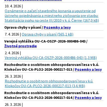
10. 4. 2026 |
Oznámenie o začatí stavebného konania a upustenie od
ústneho pojednávania a miestneho zisťovania pre stavbu:
Stabilizácia svahu na ceste III/2010 v k. ú. Čierne (167,0 kB)
Oprava chyby v písaní /
Pozemky a lesy
7. 4. 2026 |
Oprava chyby v písaní (565,1 kB)
Verejná vyhláška OU-CA-OSZP-2026-000486-043 /
Životné prostredie
2. 4. 2026 |
Verejná vyhláška OU-CA-OSZP-2026-000486-043 (1,3 MB)
Rozhodnutie o osobitnom obhospodarovaní lesa v k.ú.
Klokočov OU-CA-PLO2-2026-000217-013 /
Pozemky a lesy
26. 3. 2026 |
Rozhodnutie o osobitnom obhospodarovaní lesa v k.ú.
Klokočov OU-CA-PLO2-2026-000217-013 (3,6 MB)
Rozhodnutie o osobitnom obhospodarovaní lesa v k.ú.
Klokočov OU-CA-PLO2-2026-000217-014 /
Pozemky a lesy
26. 3. 2026 |