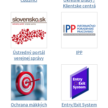
Cudzinci
Okresné úrady /
Klientske centrá
Ústredný portál
IPP
verejnej správy
Ochrana mäkkých
Entry/Exit System