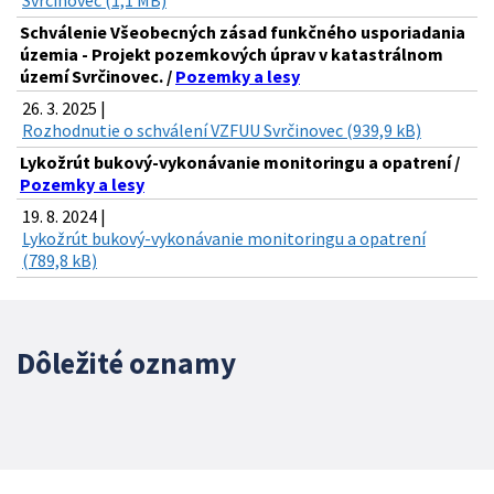
Svrčinovec (1,1 MB)
Schválenie Všeobecných zásad funkčného usporiadania
územia - Projekt pozemkových úprav v katastrálnom
území Svrčinovec. /
Pozemky a lesy
26. 3. 2025 |
Rozhodnutie o schválení VZFUU Svrčinovec (939,9 kB)
Lykožrút bukový-vykonávanie monitoringu a opatrení /
Pozemky a lesy
19. 8. 2024 |
Lykožrút bukový-vykonávanie monitoringu a opatrení
(789,8 kB)
Dôležité oznamy