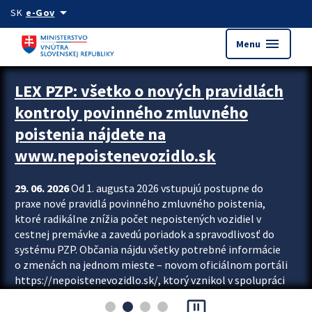
Preskocit na hlavný obsah
arrow_drop_down
SK
e-Gov
menu
Menu
Zastavit automatický posun upútavok
LEX PZP: všetko o nových pravidlách
kontroly povinného zmluvného
poistenia nájdete na
www.nepoistenevozidlo.sk
29. 06. 2026
Od 1. augusta 2026 vstupujú postupne do
praxe nové pravidlá povinného zmluvného poistenia,
ktoré radikálne znížia počet nepoistených vozidiel v
cestnej premávke a zavedú poriadok a spravodlivosť do
systému PZP. Občania nájdu všetky potrebné informácie
o zmenách na jednom mieste – novom oficiálnom portáli
https://nepoistenevozidlo.sk/, ktorý vznikol v spolupráci
Slovenskej kancelárie poisťovateľov (SKP), Slovenskej
pause_presentation
asociácie poisťovní (SLASPO) a Ministerstva vnútra SR.