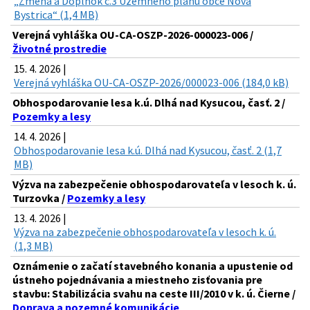
„Zmena a Doplnok č.3 Územného plánu obce Nová
Bystrica“ (1,4 MB)
Verejná vyhláška OU-CA-OSZP-2026-000023-006 /
Životné prostredie
15. 4. 2026 |
Verejná vyhláška OU-CA-OSZP-2026/000023-006 (184,0 kB)
Obhospodarovanie lesa k.ú. Dlhá nad Kysucou, časť. 2 /
Pozemky a lesy
14. 4. 2026 |
Obhospodarovanie lesa k.ú. Dlhá nad Kysucou, časť. 2 (1,7
MB)
Výzva na zabezpečenie obhospodarovateľa v lesoch k. ú.
Turzovka /
Pozemky a lesy
13. 4. 2026 |
Výzva na zabezpečenie obhospodarovateľa v lesoch k. ú.
(1,3 MB)
Oznámenie o začatí stavebného konania a upustenie od
ústneho pojednávania a miestneho zisťovania pre
stavbu: Stabilizácia svahu na ceste III/2010 v k. ú. Čierne /
Doprava a pozemné komunikácie