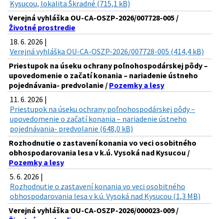
Kysucou, lokalita Škradné (715,1 kB)
Verejná vyhláška OU-CA-OSZP-2026/007728-005 /
Životné prostredie
18. 6. 2026 |
Verejná vyhláška OU-CA-OSZP-2026/007728-005 (414,4 kB)
Priestupok na úseku ochrany poľnohospodárskej pôdy –
upovedomenie o začatí konania – nariadenie ústneho
pojednávania- predvolanie /
Pozemky a lesy
11. 6. 2026 |
Priestupok na úseku ochrany poľnohospodárskej pôdy –
upovedomenie o začatí konania – nariadenie ústneho
pojednávania- predvolanie (648,0 kB)
Rozhodnutie o zastavení konania vo veci osobitného
obhospodarovania lesa v k.ú. Vysoká nad Kysucou /
Pozemky a lesy
5. 6. 2026 |
Rozhodnutie o zastavení konania vo veci osobitného
obhospodarovania lesa v k.ú. Vysoká nad Kysucou (1,3 MB)
Verejná vyhláška OU-CA-OSZP-2026/000023-009 /