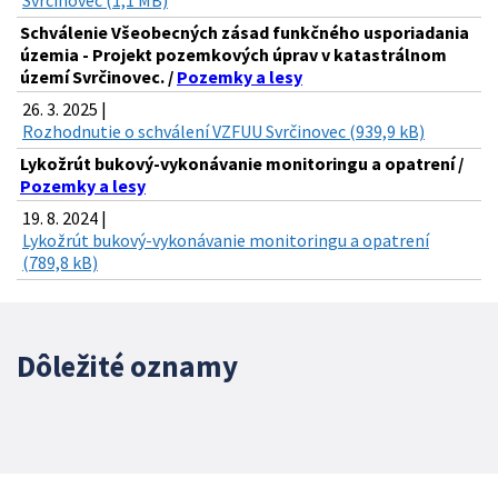
Svrčinovec (1,1 MB)
Schválenie Všeobecných zásad funkčného usporiadania
územia - Projekt pozemkových úprav v katastrálnom
území Svrčinovec. /
Pozemky a lesy
26. 3. 2025 |
Rozhodnutie o schválení VZFUU Svrčinovec (939,9 kB)
Lykožrút bukový-vykonávanie monitoringu a opatrení /
Pozemky a lesy
19. 8. 2024 |
Lykožrút bukový-vykonávanie monitoringu a opatrení
(789,8 kB)
Dôležité oznamy