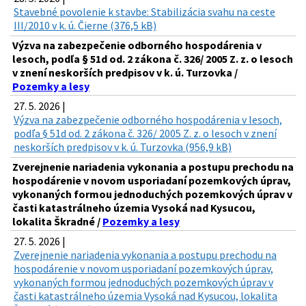
Stavebné povolenie k stavbe: Stabilizácia svahu na ceste
III/2010 v k. ú. Čierne (376,5 kB)
Výzva na zabezpečenie odborného hospodárenia v
lesoch, podľa § 51d od. 2 zákona č. 326/ 2005 Z. z. o lesoch
v znení neskorších predpisov v k. ú. Turzovka /
Pozemky a lesy
27. 5. 2026 |
Výzva na zabezpečenie odborného hospodárenia v lesoch,
podľa § 51d od. 2 zákona č. 326/ 2005 Z. z. o lesoch v znení
neskorších predpisov v k. ú. Turzovka (956,9 kB)
Zverejnenie nariadenia vykonania a postupu prechodu na
hospodárenie v novom usporiadaní pozemkových úprav,
vykonaných formou jednoduchých pozemkových úprav v
časti katastrálneho územia Vysoká nad Kysucou,
lokalita Škradné /
Pozemky a lesy
27. 5. 2026 |
Zverejnenie nariadenia vykonania a postupu prechodu na
hospodárenie v novom usporiadaní pozemkových úprav,
vykonaných formou jednoduchých pozemkových úprav v
časti katastrálneho územia Vysoká nad Kysucou, lokalita