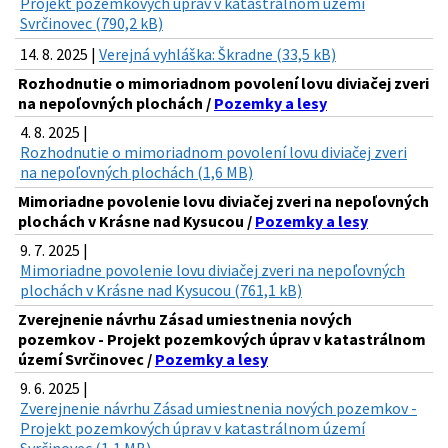
Projekt pozemkových úprav v katastrálnom území
Svrčinovec (790,2 kB)
14. 8. 2025 |
Verejná vyhláška: Škradne (33,5 kB)
Rozhodnutie o mimoriadnom povolení lovu diviačej zveri
na nepoľovných plochách /
Pozemky a lesy
4. 8. 2025 |
Rozhodnutie o mimoriadnom povolení lovu diviačej zveri
na nepoľovných plochách (1,6 MB)
Mimoriadne povolenie lovu diviačej zveri na nepoľovných
plochách v Krásne nad Kysucou /
Pozemky a lesy
9. 7. 2025 |
Mimoriadne povolenie lovu diviačej zveri na nepoľovných
plochách v Krásne nad Kysucou (761,1 kB)
Zverejnenie návrhu Zásad umiestnenia nových
pozemkov - Projekt pozemkových úprav v katastrálnom
území Svrčinovec /
Pozemky a lesy
9. 6. 2025 |
Zverejnenie návrhu Zásad umiestnenia nových pozemkov -
Projekt pozemkových úprav v katastrálnom území