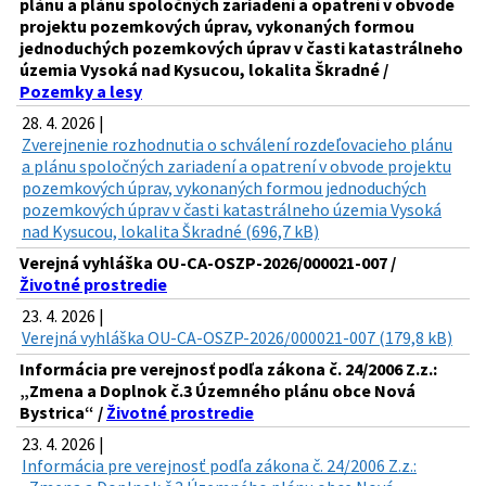
plánu a plánu spoločných zariadení a opatrení v obvode
projektu pozemkových úprav, vykonaných formou
jednoduchých pozemkových úprav v časti katastrálneho
územia Vysoká nad Kysucou, lokalita Škradné /
Pozemky a lesy
28. 4. 2026 |
Zverejnenie rozhodnutia o schválení rozdeľovacieho plánu
a plánu spoločných zariadení a opatrení v obvode projektu
pozemkových úprav, vykonaných formou jednoduchých
pozemkových úprav v časti katastrálneho územia Vysoká
nad Kysucou, lokalita Škradné (696,7 kB)
Verejná vyhláška OU-CA-OSZP-2026/000021-007 /
Životné prostredie
23. 4. 2026 |
Verejná vyhláška OU-CA-OSZP-2026/000021-007 (179,8 kB)
Informácia pre verejnosť podľa zákona č. 24/2006 Z.z.:
„Zmena a Doplnok č.3 Územného plánu obce Nová
Bystrica“ /
Životné prostredie
23. 4. 2026 |
Informácia pre verejnosť podľa zákona č. 24/2006 Z.z.: