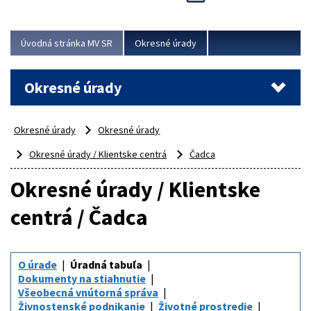
Novinky predstavili na...
Viac
Úvodná stránka MV SR
Okresné úrady
Okresné úrady
Okresné úrady
Okresné úrady
Okresné úrady / Klientske centrá
Čadca
Okresné úrady / Klientske
centrá / Čadca
O úrade
Úradná tabuľa
Dokumenty na stiahnutie
Všeobecná vnútorná správa
Živnostenské podnikanie
Životné prostredie