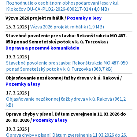
Rozhodnutie o osobitnom obhospodarovaní lesa v k.ú.
Klokočov OU-CA-PLO2-2026-000217-014 (4,0 MB)
Výzva 2026 projekt mihálik /
Pozemky a lesy
25. 3. 2026 |
Výzva 2026 projekt mihálik (1,9 MB)
Stavebné povolenie pre stavbu: Rekonštrukcia MO 487-
050 ponad Semetešský potok v k. ú. Turzovka /
Doprava a pozemné komunikácie
19. 3. 2026 |
Stavebné povolenie pre stavbu: Rekonštrukcia MO 487-050
ponad Semetešský potok v k. ú. Turzovka (368,7 kB)
Objasňovanie nezákonnej ťažby dreva v k.ú. Raková /
Pozemky a lesy
17. 3. 2026 |
Objasňovanie nezákonnej ťažby dreva v k.ú. Raková (961,2
kB)
Oprava chyby v písaní. Dátum zverejnenia 11.03.2026 do
26. 03. 2026 /
Pozemky a lesy
10. 3. 2026 |
Oprava chyby v písaní. Dátum zverejnenia 11.03.2026 do 26.