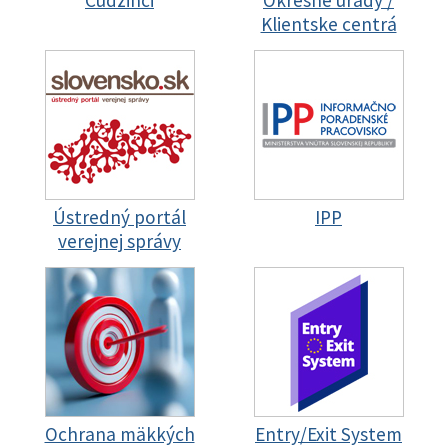
Cudzinci
Okresné úrady /
Klientske centrá
Ústredný portál
IPP
verejnej správy
Ochrana mäkkých
Entry/Exit System