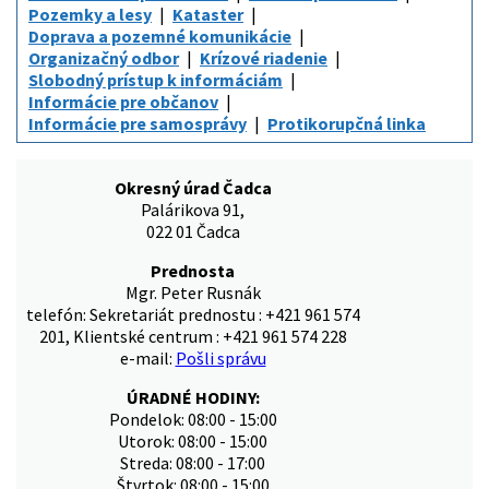
Pozemky a lesy
Kataster
Doprava a pozemné komunikácie
Organizačný odbor
Krízové riadenie
Slobodný prístup k informáciám
Informácie pre občanov
Informácie pre samosprávy
Protikorupčná linka
Okresný úrad Čadca
Palárikova 91,
022 01 Čadca
Prednosta
Mgr. Peter Rusnák
telefón: Sekretariát prednostu : +421 961 574
201, Klientské centrum : +421 961 574 228
e-mail:
Pošli správu
ÚRADNÉ HODINY:
Pondelok: 08:00 - 15:00
Utorok: 08:00 - 15:00
Streda: 08:00 - 17:00
Štvrtok: 08:00 - 15:00