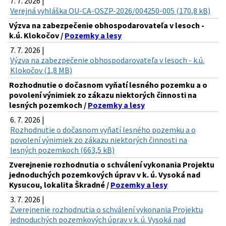
7. 7. 2026 |
Verejná vyhláška OU-CA-OSZP-2026/004250-005 (170,8 kB)
Výzva na zabezpečenie obhospodarovateľa v lesoch -
k.ú. Klokočov /
Pozemky a lesy
7. 7. 2026 |
Výzva na zabezpečenie obhospodarovateľa v lesoch - k.ú.
Klokočov (1,8 MB)
Rozhodnutie o dočasnom vyňatí lesného pozemku a o
povolení výnimiek zo zákazu niektorých činnosti na
lesných pozemkoch /
Pozemky a lesy
6. 7. 2026 |
Rozhodnutie o dočasnom vyňatí lesného pozemku a o
povolení výnimiek zo zákazu niektorých činnosti na
lesných pozemkoch (663,5 kB)
Zverejnenie rozhodnutia o schválení vykonania Projektu
jednoduchých pozemkových úprav v k. ú. Vysoká nad
Kysucou, lokalita Škradné /
Pozemky a lesy
3. 7. 2026 |
Zverejnenie rozhodnutia o schválení vykonania Projektu
jednoduchých pozemkových úprav v k. ú. Vysoká nad