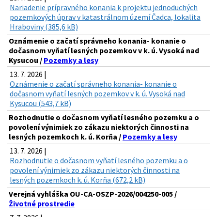
Nariadenie prípravného konania k projektu jednoduchých
pozemkových úprav v katastrálnom území Čadca, lokalita
Hraboviny (385,6 kB)
Oznámenie o začatí správneho konania- konanie o
dočasnom vyňatí lesných pozemkov v k. ú. Vysoká nad
Kysucou /
Pozemky a lesy
13. 7. 2026 |
Oznámenie o začatí správneho konania- konanie o
dočasnom vyňatí lesných pozemkov v k. ú. Vysoká nad
Kysucou (543,7 kB)
Rozhodnutie o dočasnom vyňatí lesného pozemku a o
povolení výnimiek zo zákazu niektorých činnosti na
lesných pozemkoch k. ú. Korňa /
Pozemky a lesy
13. 7. 2026 |
Rozhodnutie o dočasnom vyňatí lesného pozemku a o
povolení výnimiek zo zákazu niektorých činnosti na
lesných pozemkoch k. ú. Korňa (672,2 kB)
Verejná vyhláška OU-CA-OSZP-2026/004250-005 /
Životné prostredie