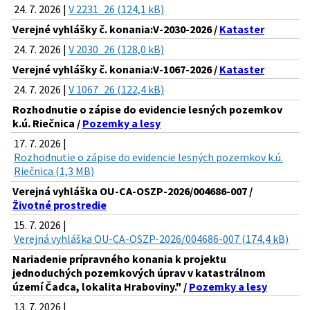
24. 7. 2026 |
V 2231_26 (124,1 kB)
Verejné vyhlášky č. konania:V-2030-2026 /
Kataster
24. 7. 2026 |
V 2030_26 (128,0 kB)
Verejné vyhlášky č. konania:V-1067-2026 /
Kataster
24. 7. 2026 |
V 1067_26 (122,4 kB)
Rozhodnutie o zápise do evidencie lesných pozemkov
k.ú. Riečnica /
Pozemky a lesy
17. 7. 2026 |
Rozhodnutie o zápise do evidencie lesných pozemkov k.ú.
Riečnica (1,3 MB)
Verejná vyhláška OU-CA-OSZP-2026/004686-007 /
Životné prostredie
15. 7. 2026 |
Verejná vyhláška OU-CA-OSZP-2026/004686-007 (174,4 kB)
Nariadenie prípravného konania k projektu
jednoduchých pozemkových úprav v katastrálnom
území Čadca, lokalita Hraboviny." /
Pozemky a lesy
13. 7. 2026 |