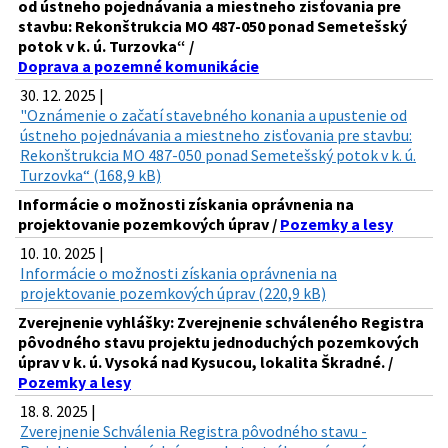
od ústneho pojednávania a miestneho zisťovania pre
stavbu: Rekonštrukcia MO 487-050 ponad Semetešský
potok v k. ú. Turzovka“ /
Doprava a pozemné komunikácie
30. 12. 2025 |
"Oznámenie o začatí stavebného konania a upustenie od
ústneho pojednávania a miestneho zisťovania pre stavbu:
Rekonštrukcia MO 487-050 ponad Semetešský potok v k. ú.
Turzovka“ (168,9 kB)
Informácie o možnosti získania oprávnenia na
projektovanie pozemkových úprav /
Pozemky a lesy
10. 10. 2025 |
Informácie o možnosti získania oprávnenia na
projektovanie pozemkových úprav (220,9 kB)
Zverejnenie vyhlášky: Zverejnenie schváleného Registra
pôvodného stavu projektu jednoduchých pozemkových
úprav v k. ú. Vysoká nad Kysucou, lokalita Škradné. /
Pozemky a lesy
18. 8. 2025 |
Zverejnenie Schválenia Registra pôvodného stavu -