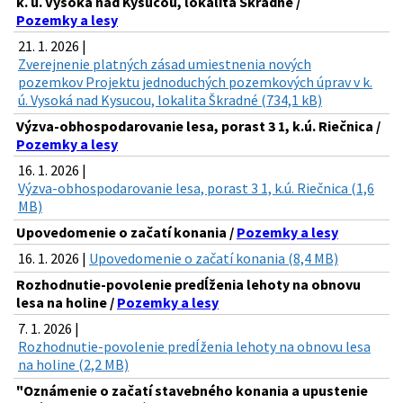
k. ú. Vysoká nad Kysucou, lokalita Škradné /
Pozemky a lesy
21. 1. 2026 |
Zverejnenie platných zásad umiestnenia nových
pozemkov Projektu jednoduchých pozemkových úprav v k.
ú. Vysoká nad Kysucou, lokalita Škradné (734,1 kB)
Výzva-obhospodarovanie lesa, porast 3 1, k.ú. Riečnica /
Pozemky a lesy
16. 1. 2026 |
Výzva-obhospodarovanie lesa, porast 3 1, k.ú. Riečnica (1,6
MB)
Upovedomenie o začatí konania /
Pozemky a lesy
16. 1. 2026 |
Upovedomenie o začatí konania (8,4 MB)
Rozhodnutie-povolenie predĺženia lehoty na obnovu
lesa na holine /
Pozemky a lesy
7. 1. 2026 |
Rozhodnutie-povolenie predĺženia lehoty na obnovu lesa
na holine (2,2 MB)
"Oznámenie o začatí stavebného konania a upustenie