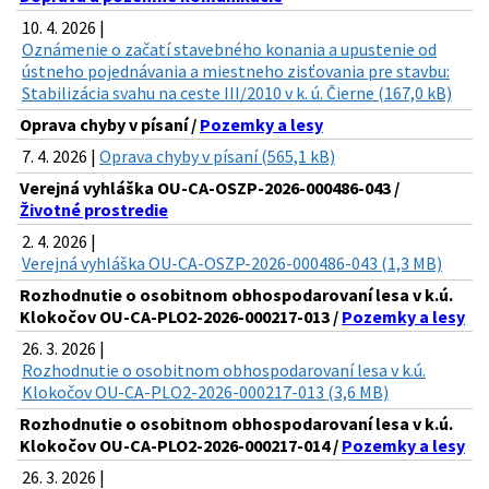
10. 4. 2026 |
Oznámenie o začatí stavebného konania a upustenie od
ústneho pojednávania a miestneho zisťovania pre stavbu:
Stabilizácia svahu na ceste III/2010 v k. ú. Čierne (167,0 kB)
Oprava chyby v písaní /
Pozemky a lesy
7. 4. 2026 |
Oprava chyby v písaní (565,1 kB)
Verejná vyhláška OU-CA-OSZP-2026-000486-043 /
Životné prostredie
2. 4. 2026 |
Verejná vyhláška OU-CA-OSZP-2026-000486-043 (1,3 MB)
Rozhodnutie o osobitnom obhospodarovaní lesa v k.ú.
Klokočov OU-CA-PLO2-2026-000217-013 /
Pozemky a lesy
26. 3. 2026 |
Rozhodnutie o osobitnom obhospodarovaní lesa v k.ú.
Klokočov OU-CA-PLO2-2026-000217-013 (3,6 MB)
Rozhodnutie o osobitnom obhospodarovaní lesa v k.ú.
Klokočov OU-CA-PLO2-2026-000217-014 /
Pozemky a lesy
26. 3. 2026 |