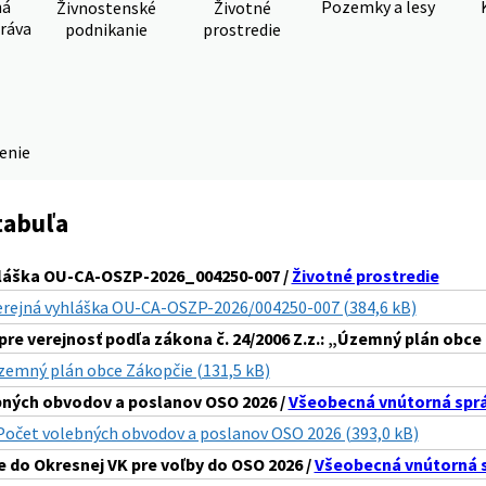
ná
Pozemky a lesy
Živnostenské
Životné
ráva
podnikanie
prostredie
denie
tabuľa
hláška OU-CA-OSZP-2026_004250-007 /
Životné prostredie
erejná vyhláška OU-CA-OSZP-2026/004250-007 (384,6 kB)
pre verejnosť podľa zákona č. 24/2006 Z.z.: „Územný plán obce
zemný plán obce Zákopčie (131,5 kB)
ných obvodov a poslanov OSO 2026 /
Všeobecná vnútorná spr
Počet volebných obvodov a poslanov OSO 2026 (393,0 kB)
 do Okresnej VK pre voľby do OSO 2026 /
Všeobecná vnútorná 