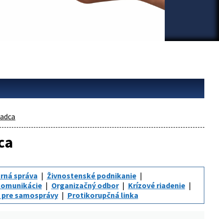
adca
ca
rná správa
Živnostenské podnikanie
komunikácie
Organizačný odbor
Krízové riadenie
 pre samosprávy
Protikorupčná linka