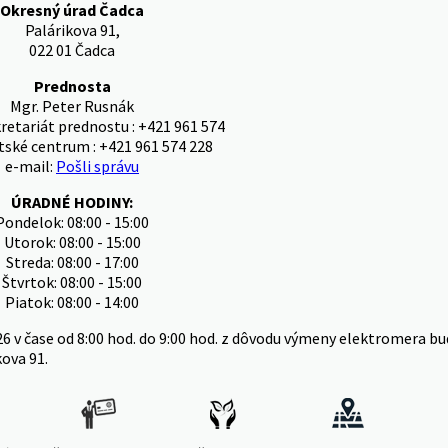
Okresný úrad Čadca
Palárikova 91,
022 01 Čadca
Prednosta
Mgr. Peter Rusnák
kretariát prednostu : +421 961 574
tské centrum : +421 961 574 228
e-mail:
Pošli správu
ÚRADNÉ HODINY:
Pondelok: 08:00 - 15:00
Utorok: 08:00 - 15:00
Streda: 08:00 - 17:00
Štvrtok: 08:00 - 15:00
Piatok: 08:00 - 14:00
26 v čase od 8:00 hod. do 9:00 hod. z dôvodu výmeny elektromera
kova 91.