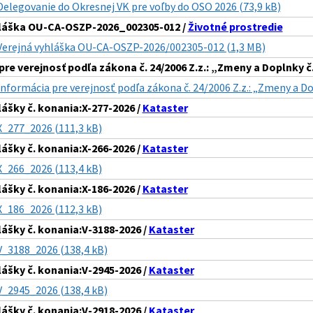
Delegovanie do Okresnej VK pre voľby do OSO 2026 (73,9 kB)
hláška OU-CA-OSZP-2026_002305-012 /
Životné prostredie
Verejná vyhláška OU-CA-OSZP-2026/002305-012 (1,3 MB)
pre verejnosť podľa zákona č. 24/2006 Z.z.: „Zmeny a Doplnky 
Informácia pre verejnosť podľa zákona č. 24/2006 Z.z.: „Zmeny a D
lášky č. konania:X-277-2026 /
Kataster
X_277_2026 (111,3 kB)
lášky č. konania:X-266-2026 /
Kataster
X_266_2026 (113,4 kB)
lášky č. konania:X-186-2026 /
Kataster
X_186_2026 (112,3 kB)
lášky č. konania:V-3188-2026 /
Kataster
V_3188_2026 (138,4 kB)
lášky č. konania:V-2945-2026 /
Kataster
V_2945_2026 (138,4 kB)
lášky č. konania:V-2918-2026 /
Kataster