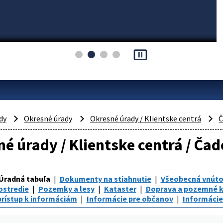
pause_presentation
dy
Okresné úrady
Okresné úrady / Klientske centrá
Č
é úrady / Klientske centrá / Čad
Úradná tabuľa
Dokumenty na stiahnutie
Všeobecná vnúto
ostredie
Pozemky a lesy
Kataster
Doprava a pozemné 
rístup k informáciám
Informácie pre občanov
Informácie