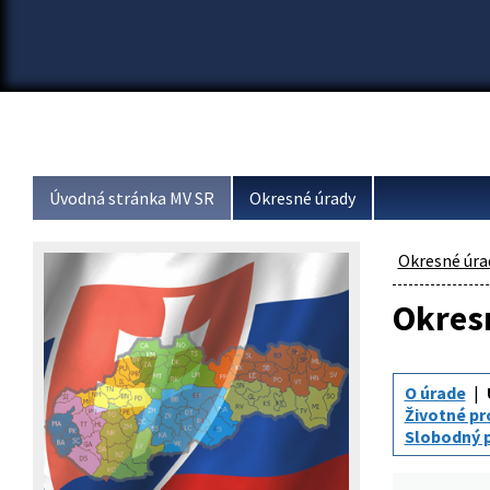
Úvodná stránka MV SR
Okresné úrady
Okresné úra
Okresn
O úrade
Životné pr
Slobodný p