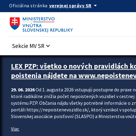
Preskocit na hlavný obsah
arrow_drop_down
verejnej správy SR
Oficiálna stránka
Sekcie MV SR
keyboard_arrow_down
Zastavit automatický posun upútavok
LEX PZP: všetko o nových pravidlách 
poistenia nájdete na www.nepoistenev
29. 06. 2026
Od 1. augusta 2026 vstupujú postupne do praxe 
ktoré radikálne znížia počet nepoistených vozidiel v cestne
systému PZP. Občania nájdu všetky potrebné informácie o 
portáli https://nepoistenevozidlo.sk/, ktorý vznikol v spolu
Slovenskej asociácie poisťovní (SLASPO) a Ministerstva vnútra
Viac