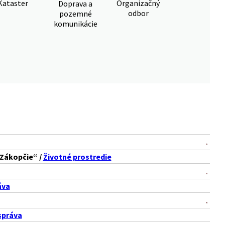
Kataster
Organizačný
Doprava a
odbor
pozemné
komunikácie
 Zákopčie“ /
Životné prostredie
áva
správa