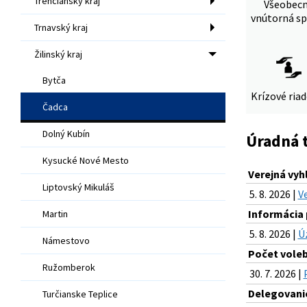
Trenčiansky kraj
Všeobec
vnútorná sp
Trnavský kraj
Žilinský kraj
Bytča
Krízové ria
Čadca
Dolný Kubín
Úradná 
Kysucké Nové Mesto
Verejná vy
Liptovský Mikuláš
5. 8. 2026 |
V
Informácia 
Martin
5. 8. 2026 |
Ú
Námestovo
Počet voleb
Ružomberok
30. 7. 2026 |
Delegovanie
Turčianske Teplice