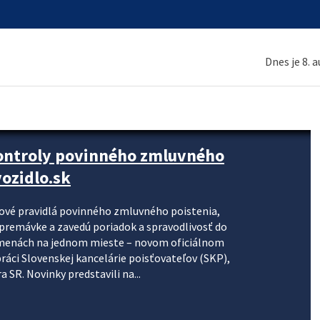
Dnes je 8. 
kontroly povinného zmluvného
ozidlo.sk
nové pravidlá povinného zmluvného poistenia,
j premávke a zavedú poriadok a spravodlivosť do
zmenách na jednom mieste – novom oficiálnom
práci Slovenskej kancelárie poisťovateľov (SKP),
 SR. Novinky predstavili na...