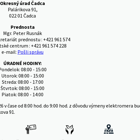
Okresný úrad Čadca
Palárikova 91,
022 01 Čadca
Prednosta
Mgr. Peter Rusnák
kretariát prednostu : +421 961 574
tské centrum : +421 961 574 228
e-mail:
Pošli správu
ÚRADNÉ HODINY:
Pondelok: 08:00 - 15:00
Utorok: 08:00 - 15:00
Streda: 08:00 - 17:00
Štvrtok: 08:00 - 15:00
Piatok: 08:00 - 14:00
26 v čase od 8:00 hod. do 9:00 hod. z dôvodu výmeny elektromera
kova 91.