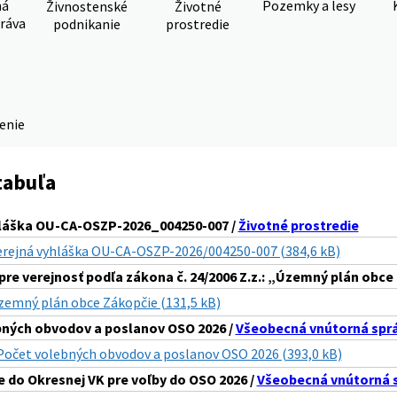
ná
Pozemky a lesy
Živnostenské
Životné
ráva
podnikanie
prostredie
denie
tabuľa
hláška OU-CA-OSZP-2026_004250-007 /
Životné prostredie
erejná vyhláška OU-CA-OSZP-2026/004250-007 (384,6 kB)
pre verejnosť podľa zákona č. 24/2006 Z.z.: „Územný plán obce
zemný plán obce Zákopčie (131,5 kB)
ných obvodov a poslanov OSO 2026 /
Všeobecná vnútorná spr
Počet volebných obvodov a poslanov OSO 2026 (393,0 kB)
 do Okresnej VK pre voľby do OSO 2026 /
Všeobecná vnútorná 