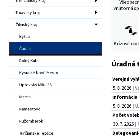
Trenčiansky kraj
Všeobec
vnútorná sp
Trnavský kraj
Žilinský kraj
Bytča
Krízové ria
Čadca
Dolný Kubín
Úradná 
Kysucké Nové Mesto
Verejná vy
Liptovský Mikuláš
5. 8. 2026 |
V
Informácia 
Martin
5. 8. 2026 |
Ú
Námestovo
Počet voleb
Ružomberok
30. 7. 2026 |
Delegovanie
Turčianske Teplice