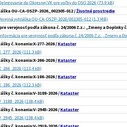
Delegovanie do Okresnej VK pre voľby do OSO 2026 (73,9 kB)
hláška OU-CA-OSZP-2026_002305-012 /
Životné prostredie
Verejná vyhláška OU-CA-OSZP-2026/002305-012 (1,3 MB)
pre verejnosť podľa zákona č. 24/2006 Z.z.: „Zmeny a Doplnky 
Informácia pre verejnosť podľa zákona č. 24/2006 Z.z.: „Zmeny a D
lášky č. konania:X-277-2026 /
Kataster
X_277_2026 (111,3 kB)
lášky č. konania:X-266-2026 /
Kataster
X_266_2026 (113,4 kB)
lášky č. konania:X-186-2026 /
Kataster
X_186_2026 (112,3 kB)
lášky č. konania:V-3188-2026 /
Kataster
V_3188_2026 (138,4 kB)
lášky č. konania:V-2945-2026 /
Kataster
V_2945_2026 (138,4 kB)
lášky č. konania:V-2918-2026 /
Kataster