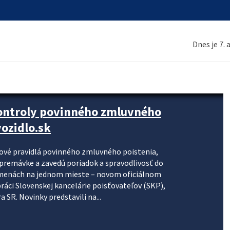
Dnes je 7.
kontroly povinného zmluvného
ozidlo.sk
nové pravidlá povinného zmluvného poistenia,
j premávke a zavedú poriadok a spravodlivosť do
zmenách na jednom mieste – novom oficiálnom
práci Slovenskej kancelárie poisťovateľov (SKP),
 SR. Novinky predstavili na...