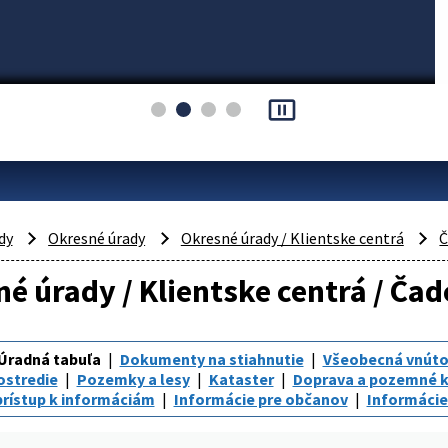
pause_presentation
dy
Okresné úrady
Okresné úrady / Klientske centrá
Č
é úrady / Klientske centrá / Čad
Úradná tabuľa
Dokumenty na stiahnutie
Všeobecná vnúto
ostredie
Pozemky a lesy
Kataster
Doprava a pozemné 
rístup k informáciám
Informácie pre občanov
Informácie