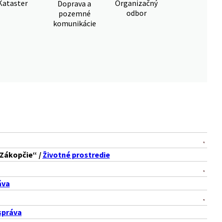
Kataster
Organizačný
Doprava a
odbor
pozemné
komunikácie
 Zákopčie“ /
Životné prostredie
áva
správa