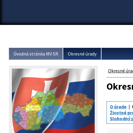
Úvodná stránka MV SR
Okresné úrady
Okresné úra
Okresn
O úrade
Životné pr
Slobodný p