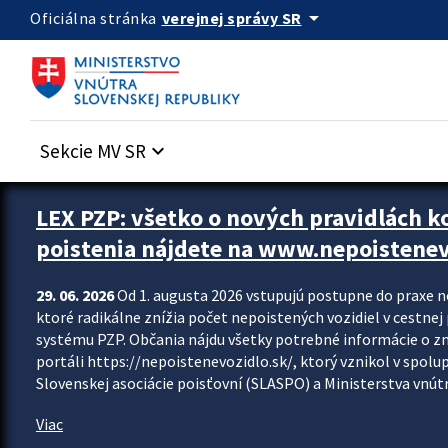
Preskocit na hlavný obsah
arrow_drop_down
verejnej správy SR
Oficiálna stránka
Sekcie MV SR
keyboard_arrow_down
Zastavit automatický posun upútavok
LEX PZP: všetko o nových pravidlách 
poistenia nájdete na www.nepoistenev
29. 06. 2026
Od 1. augusta 2026 vstupujú postupne do praxe 
ktoré radikálne znížia počet nepoistených vozidiel v cestne
systému PZP. Občania nájdu všetky potrebné informácie o 
portáli https://nepoistenevozidlo.sk/, ktorý vznikol v spolu
Slovenskej asociácie poisťovní (SLASPO) a Ministerstva vnútra
Viac