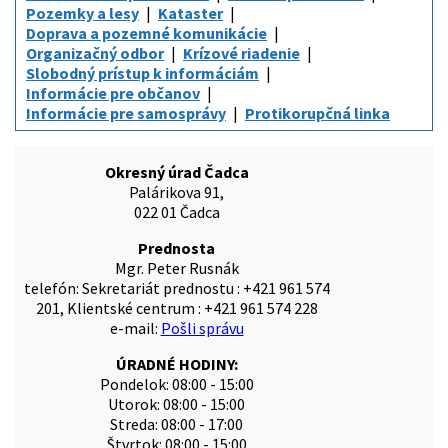
Pozemky a lesy
Kataster
Doprava a pozemné komunikácie
Organizačný odbor
Krízové riadenie
Slobodný prístup k informáciám
Informácie pre občanov
Informácie pre samosprávy
Protikorupčná linka
Okresný úrad Čadca
Palárikova 91,
022 01 Čadca
Prednosta
Mgr. Peter Rusnák
telefón: Sekretariát prednostu : +421 961 574
201, Klientské centrum : +421 961 574 228
e-mail:
Pošli správu
ÚRADNÉ HODINY:
Pondelok: 08:00 - 15:00
Utorok: 08:00 - 15:00
Streda: 08:00 - 17:00
Štvrtok: 08:00 - 15:00