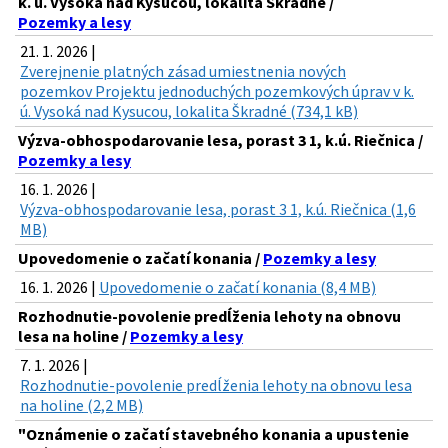
k. ú. Vysoká nad Kysucou, lokalita Škradné /
Pozemky a lesy
21. 1. 2026 |
Zverejnenie platných zásad umiestnenia nových
pozemkov Projektu jednoduchých pozemkových úprav v k.
ú. Vysoká nad Kysucou, lokalita Škradné (734,1 kB)
Výzva-obhospodarovanie lesa, porast 3 1, k.ú. Riečnica /
Pozemky a lesy
16. 1. 2026 |
Výzva-obhospodarovanie lesa, porast 3 1, k.ú. Riečnica (1,6
MB)
Upovedomenie o začatí konania /
Pozemky a lesy
16. 1. 2026 |
Upovedomenie o začatí konania (8,4 MB)
Rozhodnutie-povolenie predĺženia lehoty na obnovu
lesa na holine /
Pozemky a lesy
7. 1. 2026 |
Rozhodnutie-povolenie predĺženia lehoty na obnovu lesa
na holine (2,2 MB)
"Oznámenie o začatí stavebného konania a upustenie