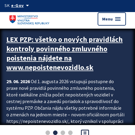
Preskocit na hlavný obsah
arrow_drop_down
SK
e-Gov
menu
Menu
Zastavit automatický posun upútavok
LEX PZP: všetko o nových pravidlách
kontroly povinného zmluvného
poistenia nájdete na
www.nepoistenevozidlo.sk
29. 06. 2026
Od 1. augusta 2026 vstupujú postupne do
praxe nové pravidlá povinného zmluvného poistenia,
ktoré radikálne znížia počet nepoistených vozidiel v
cestnej premávke a zavedú poriadok a spravodlivosť do
systému PZP. Občania nájdu všetky potrebné informácie
o zmenách na jednom mieste – novom oficiálnom portáli
https://nepoistenevozidlo.sk/, ktorý vznikol v spolupráci
Slovenskej kancelárie poisťovateľov (SKP), Slovenskej
pause_presentation
asociácie poisťovní (SLASPO) a Ministerstva vnútra SR.