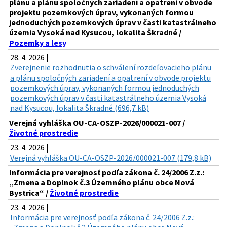
plánu a plánu spoločných zariadení a opatrení v obvode
projektu pozemkových úprav, vykonaných formou
jednoduchých pozemkových úprav v časti katastrálneho
územia Vysoká nad Kysucou, lokalita Škradné /
Pozemky a lesy
28. 4. 2026 |
Zverejnenie rozhodnutia o schválení rozdeľovacieho plánu
a plánu spoločných zariadení a opatrení v obvode projektu
pozemkových úprav, vykonaných formou jednoduchých
pozemkových úprav v časti katastrálneho územia Vysoká
nad Kysucou, lokalita Škradné (696,7 kB)
Verejná vyhláška OU-CA-OSZP-2026/000021-007 /
Životné prostredie
23. 4. 2026 |
Verejná vyhláška OU-CA-OSZP-2026/000021-007 (179,8 kB)
Informácia pre verejnosť podľa zákona č. 24/2006 Z.z.:
„Zmena a Doplnok č.3 Územného plánu obce Nová
Bystrica“ /
Životné prostredie
23. 4. 2026 |
Informácia pre verejnosť podľa zákona č. 24/2006 Z.z.: