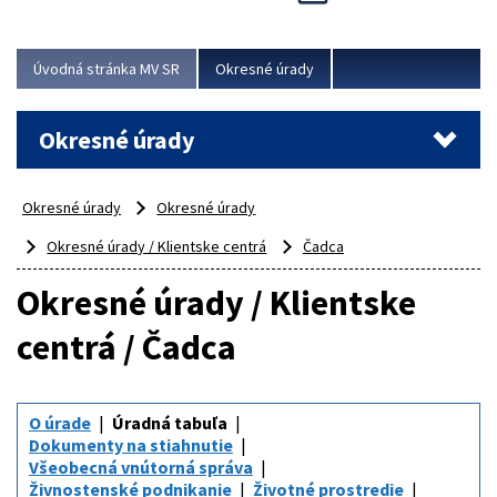
Novinky predstavili na...
Viac
Úvodná stránka MV SR
Okresné úrady
Okresné úrady
Okresné úrady
Okresné úrady
Okresné úrady / Klientske centrá
Čadca
Okresné úrady / Klientske
centrá / Čadca
O úrade
Úradná tabuľa
Dokumenty na stiahnutie
Všeobecná vnútorná správa
Živnostenské podnikanie
Životné prostredie