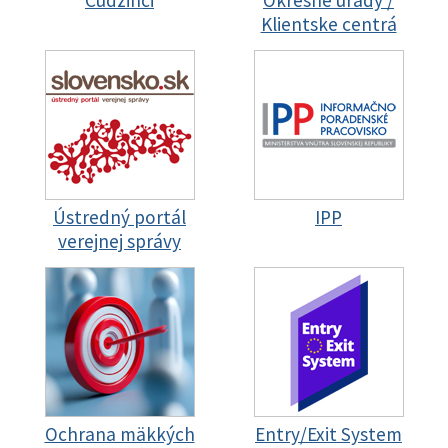
Cudzinci
Okresné úrady /
Klientske centrá
Ústredný portál
IPP
verejnej správy
Ochrana mäkkých
Entry/Exit System