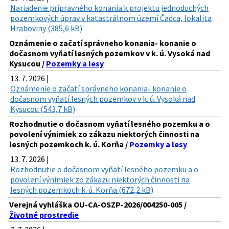
Nariadenie prípravného konania k projektu jednoduchých
pozemkových úprav v katastrálnom území Čadca, lokalita
Hraboviny (385,6 kB)
Oznámenie o začatí správneho konania- konanie o
dočasnom vyňatí lesných pozemkov v k. ú. Vysoká nad
Kysucou /
Pozemky a lesy
13. 7. 2026 |
Oznámenie o začatí správneho konania- konanie o
dočasnom vyňatí lesných pozemkov v k. ú. Vysoká nad
Kysucou (543,7 kB)
Rozhodnutie o dočasnom vyňatí lesného pozemku a o
povolení výnimiek zo zákazu niektorých činnosti na
lesných pozemkoch k. ú. Korňa /
Pozemky a lesy
13. 7. 2026 |
Rozhodnutie o dočasnom vyňatí lesného pozemku a o
povolení výnimiek zo zákazu niektorých činnosti na
lesných pozemkoch k. ú. Korňa (672,2 kB)
Verejná vyhláška OU-CA-OSZP-2026/004250-005 /
Životné prostredie