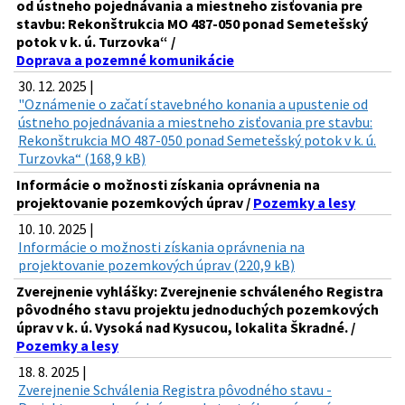
od ústneho pojednávania a miestneho zisťovania pre
stavbu: Rekonštrukcia MO 487-050 ponad Semetešský
potok v k. ú. Turzovka“ /
Doprava a pozemné komunikácie
30. 12. 2025 |
"Oznámenie o začatí stavebného konania a upustenie od
ústneho pojednávania a miestneho zisťovania pre stavbu:
Rekonštrukcia MO 487-050 ponad Semetešský potok v k. ú.
Turzovka“ (168,9 kB)
Informácie o možnosti získania oprávnenia na
projektovanie pozemkových úprav /
Pozemky a lesy
10. 10. 2025 |
Informácie o možnosti získania oprávnenia na
projektovanie pozemkových úprav (220,9 kB)
Zverejnenie vyhlášky: Zverejnenie schváleného Registra
pôvodného stavu projektu jednoduchých pozemkových
úprav v k. ú. Vysoká nad Kysucou, lokalita Škradné. /
Pozemky a lesy
18. 8. 2025 |
Zverejnenie Schválenia Registra pôvodného stavu -