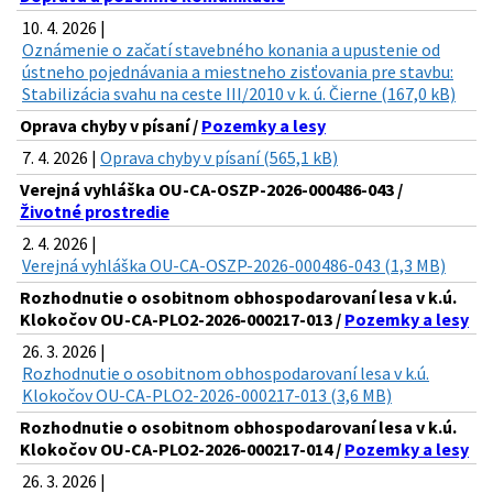
10. 4. 2026 |
Oznámenie o začatí stavebného konania a upustenie od
ústneho pojednávania a miestneho zisťovania pre stavbu:
Stabilizácia svahu na ceste III/2010 v k. ú. Čierne (167,0 kB)
Oprava chyby v písaní /
Pozemky a lesy
7. 4. 2026 |
Oprava chyby v písaní (565,1 kB)
Verejná vyhláška OU-CA-OSZP-2026-000486-043 /
Životné prostredie
2. 4. 2026 |
Verejná vyhláška OU-CA-OSZP-2026-000486-043 (1,3 MB)
Rozhodnutie o osobitnom obhospodarovaní lesa v k.ú.
Klokočov OU-CA-PLO2-2026-000217-013 /
Pozemky a lesy
26. 3. 2026 |
Rozhodnutie o osobitnom obhospodarovaní lesa v k.ú.
Klokočov OU-CA-PLO2-2026-000217-013 (3,6 MB)
Rozhodnutie o osobitnom obhospodarovaní lesa v k.ú.
Klokočov OU-CA-PLO2-2026-000217-014 /
Pozemky a lesy
26. 3. 2026 |