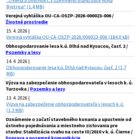
„Zmena a Doplnok č.3 Územného plánu obce Nová
Bystrica“ (1,4 MB)
Verejná vyhláška OU-CA-OSZP-2026-000023-006 /
Životné prostredie
15. 4. 2026 |
Verejná vyhláška OU-CA-OSZP-2026/000023-006 (184,0 kB)
Obhospodarovanie lesa k.ú. Dlhá nad Kysucou, časť. 2 /
Pozemky a lesy
14. 4. 2026 |
Obhospodarovanie lesa k.ú. Dlhá nad Kysucou, časť. 2 (1,7
MB)
Výzva na zabezpečenie obhospodarovateľa v lesoch k. ú.
Turzovka /
Pozemky a lesy
13. 4. 2026 |
Výzva na zabezpečenie obhospodarovateľa v lesoch k. ú.
(1,3 MB)
Oznámenie o začatí stavebného konania a upustenie od
ústneho pojednávania a miestneho zisťovania pre
stavbu: Stabilizácia svahu na ceste III/2010 v k. ú. Čierne /
Doprava a pozemné komunikácie