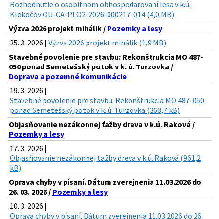
Rozhodnutie o osobitnom obhospodarovaní lesa v k.ú.
Klokočov OU-CA-PLO2-2026-000217-014 (4,0 MB)
Výzva 2026 projekt mihálik /
Pozemky a lesy
25. 3. 2026 |
Výzva 2026 projekt mihálik (1,9 MB)
Stavebné povolenie pre stavbu: Rekonštrukcia MO 487-
050 ponad Semetešský potok v k. ú. Turzovka /
Doprava a pozemné komunikácie
19. 3. 2026 |
Stavebné povolenie pre stavbu: Rekonštrukcia MO 487-050
ponad Semetešský potok v k. ú. Turzovka (368,7 kB)
Objasňovanie nezákonnej ťažby dreva v k.ú. Raková /
Pozemky a lesy
17. 3. 2026 |
Objasňovanie nezákonnej ťažby dreva v k.ú. Raková (961,2
kB)
Oprava chyby v písaní. Dátum zverejnenia 11.03.2026 do
26. 03. 2026 /
Pozemky a lesy
10. 3. 2026 |
Oprava chyby v písaní. Dátum zverejnenia 11.03.2026 do 26.