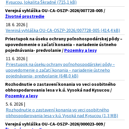
Kysucou, lokalita Škradné (715,1 kB)
Verejná vyhláška OU-CA-OSZP-2026/007728-005 /
Životné prostredie
18. 6. 2026 |
Verejná vyhláška OU-CA-OSZP-2026/007728-005 (414,4 kB)
Priestupok na úseku ochrany poľnohospodárskej pôdy –
upovedomenie o začatí konania – nariadenie ústneho
pojednávania- predvolanie /
Pozemky a lesy
11. 6. 2026 |
Priestupok na úseku ochrany poľnohospodárskej pôdy –
upovedomenie o začatí konania – nariadenie ústneho
pojednávania- predvolanie (648,0 kB)
Rozhodnutie o zastavení konania vo veci osobitného
obhospodarovania lesa v k.ú. Vysoká nad Kysucou /
Pozemky a lesy
5. 6. 2026 |
Rozhodnutie o zastavení konania vo veci osobitného
obhospodarovania lesa v k.ú. Vysoká nad Kysucou (1,3 MB)
Verejná vyhláška OU-CA-OSZP-2026/000023-009 /