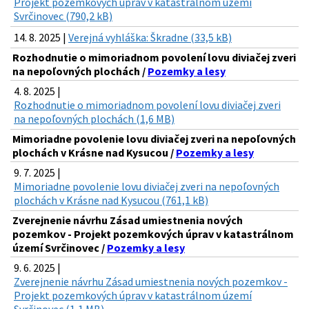
Projekt pozemkových úprav v katastrálnom území
Svrčinovec (790,2 kB)
14. 8. 2025 |
Verejná vyhláška: Škradne (33,5 kB)
Rozhodnutie o mimoriadnom povolení lovu diviačej zveri
na nepoľovných plochách /
Pozemky a lesy
4. 8. 2025 |
Rozhodnutie o mimoriadnom povolení lovu diviačej zveri
na nepoľovných plochách (1,6 MB)
Mimoriadne povolenie lovu diviačej zveri na nepoľovných
plochách v Krásne nad Kysucou /
Pozemky a lesy
9. 7. 2025 |
Mimoriadne povolenie lovu diviačej zveri na nepoľovných
plochách v Krásne nad Kysucou (761,1 kB)
Zverejnenie návrhu Zásad umiestnenia nových
pozemkov - Projekt pozemkových úprav v katastrálnom
území Svrčinovec /
Pozemky a lesy
9. 6. 2025 |
Zverejnenie návrhu Zásad umiestnenia nových pozemkov -
Projekt pozemkových úprav v katastrálnom území