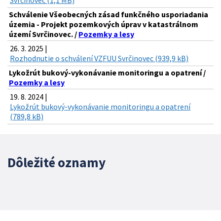
Svrčinovec (1,1 MB)
Schválenie Všeobecných zásad funkčného usporiadania
územia - Projekt pozemkových úprav v katastrálnom
území Svrčinovec. /
Pozemky a lesy
26. 3. 2025 |
Rozhodnutie o schválení VZFUU Svrčinovec (939,9 kB)
Lykožrút bukový-vykonávanie monitoringu a opatrení /
Pozemky a lesy
19. 8. 2024 |
Lykožrút bukový-vykonávanie monitoringu a opatrení
(789,8 kB)
Dôležité oznamy