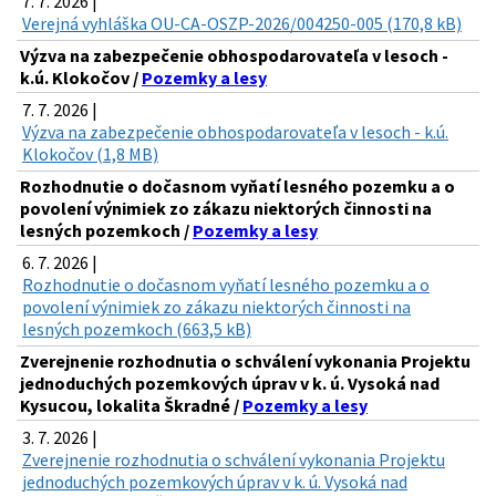
7. 7. 2026 |
Verejná vyhláška OU-CA-OSZP-2026/004250-005 (170,8 kB)
Výzva na zabezpečenie obhospodarovateľa v lesoch -
k.ú. Klokočov /
Pozemky a lesy
7. 7. 2026 |
Výzva na zabezpečenie obhospodarovateľa v lesoch - k.ú.
Klokočov (1,8 MB)
Rozhodnutie o dočasnom vyňatí lesného pozemku a o
povolení výnimiek zo zákazu niektorých činnosti na
lesných pozemkoch /
Pozemky a lesy
6. 7. 2026 |
Rozhodnutie o dočasnom vyňatí lesného pozemku a o
povolení výnimiek zo zákazu niektorých činnosti na
lesných pozemkoch (663,5 kB)
Zverejnenie rozhodnutia o schválení vykonania Projektu
jednoduchých pozemkových úprav v k. ú. Vysoká nad
Kysucou, lokalita Škradné /
Pozemky a lesy
3. 7. 2026 |
Zverejnenie rozhodnutia o schválení vykonania Projektu
jednoduchých pozemkových úprav v k. ú. Vysoká nad