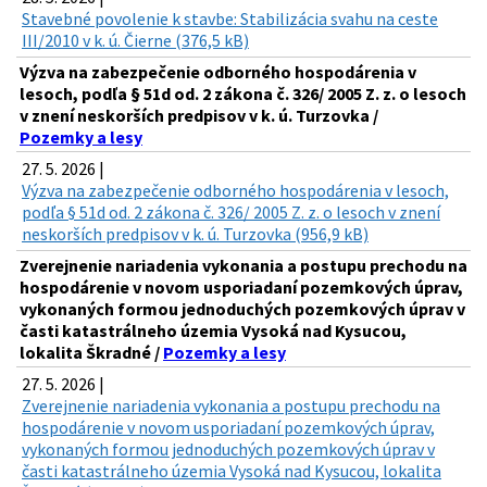
Stavebné povolenie k stavbe: Stabilizácia svahu na ceste
III/2010 v k. ú. Čierne (376,5 kB)
Výzva na zabezpečenie odborného hospodárenia v
lesoch, podľa § 51d od. 2 zákona č. 326/ 2005 Z. z. o lesoch
v znení neskorších predpisov v k. ú. Turzovka /
Pozemky a lesy
27. 5. 2026 |
Výzva na zabezpečenie odborného hospodárenia v lesoch,
podľa § 51d od. 2 zákona č. 326/ 2005 Z. z. o lesoch v znení
neskorších predpisov v k. ú. Turzovka (956,9 kB)
Zverejnenie nariadenia vykonania a postupu prechodu na
hospodárenie v novom usporiadaní pozemkových úprav,
vykonaných formou jednoduchých pozemkových úprav v
časti katastrálneho územia Vysoká nad Kysucou,
lokalita Škradné /
Pozemky a lesy
27. 5. 2026 |
Zverejnenie nariadenia vykonania a postupu prechodu na
hospodárenie v novom usporiadaní pozemkových úprav,
vykonaných formou jednoduchých pozemkových úprav v
časti katastrálneho územia Vysoká nad Kysucou, lokalita