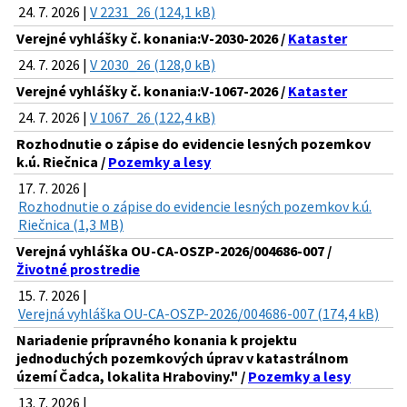
24. 7. 2026 |
V 2231_26 (124,1 kB)
Verejné vyhlášky č. konania:V-2030-2026 /
Kataster
24. 7. 2026 |
V 2030_26 (128,0 kB)
Verejné vyhlášky č. konania:V-1067-2026 /
Kataster
24. 7. 2026 |
V 1067_26 (122,4 kB)
Rozhodnutie o zápise do evidencie lesných pozemkov
k.ú. Riečnica /
Pozemky a lesy
17. 7. 2026 |
Rozhodnutie o zápise do evidencie lesných pozemkov k.ú.
Riečnica (1,3 MB)
Verejná vyhláška OU-CA-OSZP-2026/004686-007 /
Životné prostredie
15. 7. 2026 |
Verejná vyhláška OU-CA-OSZP-2026/004686-007 (174,4 kB)
Nariadenie prípravného konania k projektu
jednoduchých pozemkových úprav v katastrálnom
území Čadca, lokalita Hraboviny." /
Pozemky a lesy
13. 7. 2026 |