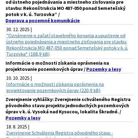
od ústneho pojednávania a miestneho zisťovania pre
stavbu: Rekonštrukcia MO 487-050 ponad Semetešský
potok v k. ú. Turzovka“ /
Doprava a pozemné komunikácie
30. 12. 2025 |
"Oznámenie o začatí stavebného konania a upustenie od
ústneho pojednávania a miestneho zisťovania pre stavbu:
Rekonštrukcia MO 487-050 ponad Semetešský potok v k. ú.
Turzovka“ (168,9 kB)
Informácie o možnosti získania oprávnenia na
projektovanie pozemkových úprav /
Pozemky a lesy
10. 10. 2025 |
Informácie o možnosti získania oprávnenia na
projektovanie pozemkových úprav (220,9 kB)
Zverejnenie vyhlášky: Zverejnenie schváleného Registra
pôvodného stavu projektu jednoduchých pozemkových
úprav v k. ú. Vysoká nad Kysucou, lokalita Škradné. /
Pozemky a lesy
18. 8. 2025 |
Zverejnenie Schválenia Registra pôvodného stavu -