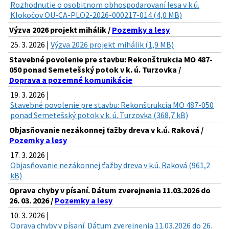
Rozhodnutie o osobitnom obhospodarovaní lesa v k.ú.
Klokočov OU-CA-PLO2-2026-000217-014 (4,0 MB)
Výzva 2026 projekt mihálik /
Pozemky a lesy
25. 3. 2026 |
Výzva 2026 projekt mihálik (1,9 MB)
Stavebné povolenie pre stavbu: Rekonštrukcia MO 487-
050 ponad Semetešský potok v k. ú. Turzovka /
Doprava a pozemné komunikácie
19. 3. 2026 |
Stavebné povolenie pre stavbu: Rekonštrukcia MO 487-050
ponad Semetešský potok v k. ú. Turzovka (368,7 kB)
Objasňovanie nezákonnej ťažby dreva v k.ú. Raková /
Pozemky a lesy
17. 3. 2026 |
Objasňovanie nezákonnej ťažby dreva v k.ú. Raková (961,2
kB)
Oprava chyby v písaní. Dátum zverejnenia 11.03.2026 do
26. 03. 2026 /
Pozemky a lesy
10. 3. 2026 |
Oprava chyby v písaní. Dátum zverejnenia 11.03.2026 do 26.