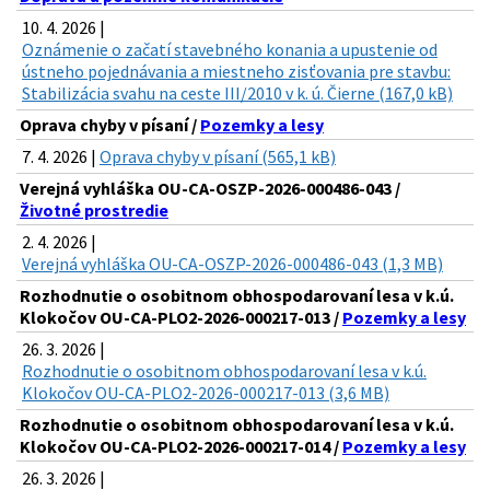
10. 4. 2026 |
Oznámenie o začatí stavebného konania a upustenie od
ústneho pojednávania a miestneho zisťovania pre stavbu:
Stabilizácia svahu na ceste III/2010 v k. ú. Čierne (167,0 kB)
Oprava chyby v písaní /
Pozemky a lesy
7. 4. 2026 |
Oprava chyby v písaní (565,1 kB)
Verejná vyhláška OU-CA-OSZP-2026-000486-043 /
Životné prostredie
2. 4. 2026 |
Verejná vyhláška OU-CA-OSZP-2026-000486-043 (1,3 MB)
Rozhodnutie o osobitnom obhospodarovaní lesa v k.ú.
Klokočov OU-CA-PLO2-2026-000217-013 /
Pozemky a lesy
26. 3. 2026 |
Rozhodnutie o osobitnom obhospodarovaní lesa v k.ú.
Klokočov OU-CA-PLO2-2026-000217-013 (3,6 MB)
Rozhodnutie o osobitnom obhospodarovaní lesa v k.ú.
Klokočov OU-CA-PLO2-2026-000217-014 /
Pozemky a lesy
26. 3. 2026 |