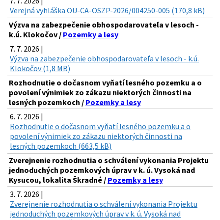
7. 7. 2026 |
Verejná vyhláška OU-CA-OSZP-2026/004250-005 (170,8 kB)
Výzva na zabezpečenie obhospodarovateľa v lesoch -
k.ú. Klokočov /
Pozemky a lesy
7. 7. 2026 |
Výzva na zabezpečenie obhospodarovateľa v lesoch - k.ú.
Klokočov (1,8 MB)
Rozhodnutie o dočasnom vyňatí lesného pozemku a o
povolení výnimiek zo zákazu niektorých činnosti na
lesných pozemkoch /
Pozemky a lesy
6. 7. 2026 |
Rozhodnutie o dočasnom vyňatí lesného pozemku a o
povolení výnimiek zo zákazu niektorých činnosti na
lesných pozemkoch (663,5 kB)
Zverejnenie rozhodnutia o schválení vykonania Projektu
jednoduchých pozemkových úprav v k. ú. Vysoká nad
Kysucou, lokalita Škradné /
Pozemky a lesy
3. 7. 2026 |
Zverejnenie rozhodnutia o schválení vykonania Projektu
jednoduchých pozemkových úprav v k. ú. Vysoká nad