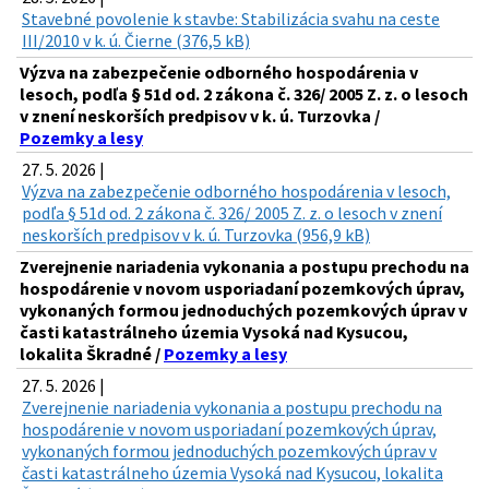
Stavebné povolenie k stavbe: Stabilizácia svahu na ceste
III/2010 v k. ú. Čierne (376,5 kB)
Výzva na zabezpečenie odborného hospodárenia v
lesoch, podľa § 51d od. 2 zákona č. 326/ 2005 Z. z. o lesoch
v znení neskorších predpisov v k. ú. Turzovka /
Pozemky a lesy
27. 5. 2026 |
Výzva na zabezpečenie odborného hospodárenia v lesoch,
podľa § 51d od. 2 zákona č. 326/ 2005 Z. z. o lesoch v znení
neskorších predpisov v k. ú. Turzovka (956,9 kB)
Zverejnenie nariadenia vykonania a postupu prechodu na
hospodárenie v novom usporiadaní pozemkových úprav,
vykonaných formou jednoduchých pozemkových úprav v
časti katastrálneho územia Vysoká nad Kysucou,
lokalita Škradné /
Pozemky a lesy
27. 5. 2026 |
Zverejnenie nariadenia vykonania a postupu prechodu na
hospodárenie v novom usporiadaní pozemkových úprav,
vykonaných formou jednoduchých pozemkových úprav v
časti katastrálneho územia Vysoká nad Kysucou, lokalita