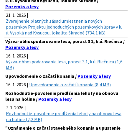
k. ú. Vysoká nad Kysucou, lokalita Škradné /
Pozemky a lesy
21. 1. 2026 |
Zverejnenie platných zásad umiestnenia nových
pozemkov Projektu jednoduchých pozemkových úprav v k.
ú. Vysoká nad Kysucou, lokalita Škradné (734,1 kB)
Výzva-obhospodarovanie lesa, porast 3 1, k.ú. Riečnica /
Pozemky a lesy
16. 1. 2026 |
Výzva-obhospodarovanie lesa, porast 3 1, k.ú. Riečnica (1,6
MB)
Upovedomenie o začatí konania /
Pozemky a lesy
16. 1. 2026 |
Upovedomenie o začatí konania (8,4 MB)
Rozhodnutie-povolenie predĺženia lehoty na obnovu
lesa na holine /
Pozemky a lesy
7. 1. 2026 |
Rozhodnutie-povolenie predĺženia lehoty na obnovu lesa
na holine (2,2 MB)
"Oznámenie o začatí stavebného konania a upustenie