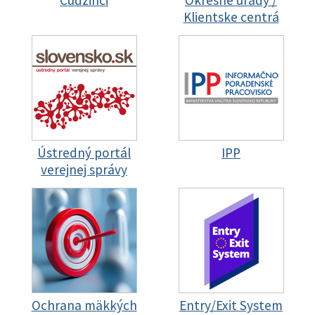
Cudzinci
Okresné úrady /
Klientske centrá
Ústredný portál
IPP
verejnej správy
Ochrana mäkkých
Entry/Exit System