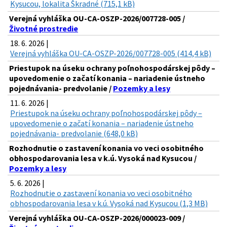
Kysucou, lokalita Škradné (715,1 kB)
Verejná vyhláška OU-CA-OSZP-2026/007728-005 /
Životné prostredie
18. 6. 2026 |
Verejná vyhláška OU-CA-OSZP-2026/007728-005 (414,4 kB)
Priestupok na úseku ochrany poľnohospodárskej pôdy –
upovedomenie o začatí konania – nariadenie ústneho
pojednávania- predvolanie /
Pozemky a lesy
11. 6. 2026 |
Priestupok na úseku ochrany poľnohospodárskej pôdy –
upovedomenie o začatí konania – nariadenie ústneho
pojednávania- predvolanie (648,0 kB)
Rozhodnutie o zastavení konania vo veci osobitného
obhospodarovania lesa v k.ú. Vysoká nad Kysucou /
Pozemky a lesy
5. 6. 2026 |
Rozhodnutie o zastavení konania vo veci osobitného
obhospodarovania lesa v k.ú. Vysoká nad Kysucou (1,3 MB)
Verejná vyhláška OU-CA-OSZP-2026/000023-009 /