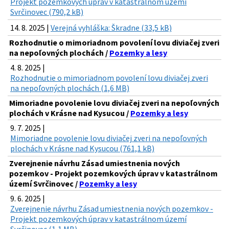
Projekt pozemkových úprav v katastrálnom území
Svrčinovec (790,2 kB)
14. 8. 2025 |
Verejná vyhláška: Škradne (33,5 kB)
Rozhodnutie o mimoriadnom povolení lovu diviačej zveri
na nepoľovných plochách /
Pozemky a lesy
4. 8. 2025 |
Rozhodnutie o mimoriadnom povolení lovu diviačej zveri
na nepoľovných plochách (1,6 MB)
Mimoriadne povolenie lovu diviačej zveri na nepoľovných
plochách v Krásne nad Kysucou /
Pozemky a lesy
9. 7. 2025 |
Mimoriadne povolenie lovu diviačej zveri na nepoľovných
plochách v Krásne nad Kysucou (761,1 kB)
Zverejnenie návrhu Zásad umiestnenia nových
pozemkov - Projekt pozemkových úprav v katastrálnom
území Svrčinovec /
Pozemky a lesy
9. 6. 2025 |
Zverejnenie návrhu Zásad umiestnenia nových pozemkov -
Projekt pozemkových úprav v katastrálnom území