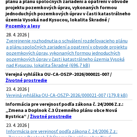
plánu a plánu spoločných zariadení a opatrení v obvode
projektu pozemkových úprav, vykonaných formou
jednoduchých pozemkových úprav v časti katastrálneho
územia Vysoká nad Kysucou, lokalita Škradné /
Pozemky a lesy
28. 4. 2026 |
Zverejnenie rozhodnutia o schválení rozdeľovacieho plánu
a plánu spoločných zariadení a opatrení v obvode projektu
pozemkových úprav, vykonaných formou jednoduchých
pozemkových úprav v časti katastrálneho územia Vysoká
nad Kysucou, lokalita Škradné (696,7 kB)
Verejná vyhláška OU-CA-OSZP-2026/000021-007 /
Životné prostredie
23. 4. 2026 |
Verejná vyhláška OU-CA-OSZP-2026/000021-007 (179,8 kB)
Informácia pre verejnosť podľa zákona č. 24/2006 Z.z.:
„Zmena a Doplnok č.3 Územného plánu obce Nová
Bystrica“ /
Životné prostredie
23. 4. 2026 |
Informácia pre verejnosť podľa zákona č. 24/2006 Z.z.: