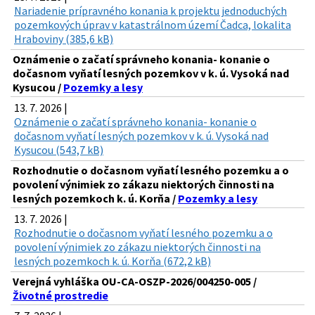
Nariadenie prípravného konania k projektu jednoduchých
pozemkových úprav v katastrálnom území Čadca, lokalita
Hraboviny (385,6 kB)
Oznámenie o začatí správneho konania- konanie o
dočasnom vyňatí lesných pozemkov v k. ú. Vysoká nad
Kysucou /
Pozemky a lesy
13. 7. 2026 |
Oznámenie o začatí správneho konania- konanie o
dočasnom vyňatí lesných pozemkov v k. ú. Vysoká nad
Kysucou (543,7 kB)
Rozhodnutie o dočasnom vyňatí lesného pozemku a o
povolení výnimiek zo zákazu niektorých činnosti na
lesných pozemkoch k. ú. Korňa /
Pozemky a lesy
13. 7. 2026 |
Rozhodnutie o dočasnom vyňatí lesného pozemku a o
povolení výnimiek zo zákazu niektorých činnosti na
lesných pozemkoch k. ú. Korňa (672,2 kB)
Verejná vyhláška OU-CA-OSZP-2026/004250-005 /
Životné prostredie