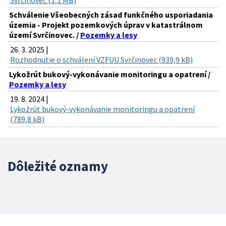
Svrčinovec (1,1 MB)
Schválenie Všeobecných zásad funkčného usporiadania
územia - Projekt pozemkových úprav v katastrálnom
území Svrčinovec. /
Pozemky a lesy
26. 3. 2025 |
Rozhodnutie o schválení VZFUU Svrčinovec (939,9 kB)
Lykožrút bukový-vykonávanie monitoringu a opatrení /
Pozemky a lesy
19. 8. 2024 |
Lykožrút bukový-vykonávanie monitoringu a opatrení
(789,8 kB)
Dôležité oznamy