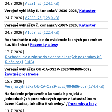
24. 7. 2026 |
V 2231_26 (124,1 kB)
Verejné vyhlášky č. konania:V-2030-2026 /
Kataster
24. 7. 2026 |
V 2030_26 (128,0 kB)
Verejné vyhlášky č. konania:V-1067-2026 /
Kataster
24. 7. 2026 |
V 1067_26 (122,4 kB)
Rozhodnutie o zápise do evidencie lesných pozemkov
k.ú. Riečnica /
Pozemky a lesy
17. 7. 2026 |
Rozhodnutie o zápise do evidencie lesných pozemkov k.ú.
Riečnica (1,3 MB)
Verejná vyhláška OU-CA-OSZP-2026/004686-007 /
Životné prostredie
15. 7. 2026 |
Verejná vyhláška OU-CA-OSZP-2026/004686-007 (174,4 kB)
Nariadenie prípravného konania k projektu
jednoduchých pozemkových úprav v katastrálnom
území Čadca, lokalita Hraboviny." /
Pozemky a lesy
13. 7. 2026 |