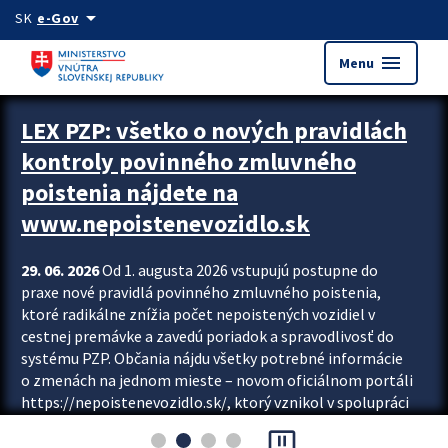
Preskocit na hlavný obsah
arrow_drop_down
SK
e-Gov
menu
Menu
Zastavit automatický posun upútavok
LEX PZP: všetko o nových pravidlách
kontroly povinného zmluvného
poistenia nájdete na
www.nepoistenevozidlo.sk
29. 06. 2026
Od 1. augusta 2026 vstupujú postupne do
praxe nové pravidlá povinného zmluvného poistenia,
ktoré radikálne znížia počet nepoistených vozidiel v
cestnej premávke a zavedú poriadok a spravodlivosť do
systému PZP. Občania nájdu všetky potrebné informácie
o zmenách na jednom mieste – novom oficiálnom portáli
https://nepoistenevozidlo.sk/, ktorý vznikol v spolupráci
Slovenskej kancelárie poisťovateľov (SKP), Slovenskej
pause_presentation
asociácie poisťovní (SLASPO) a Ministerstva vnútra SR.