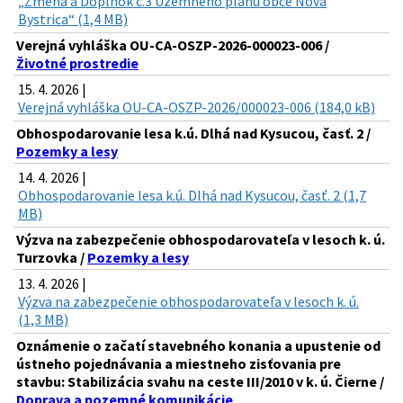
„Zmena a Doplnok č.3 Územného plánu obce Nová
Bystrica“ (1,4 MB)
Verejná vyhláška OU-CA-OSZP-2026-000023-006 /
Životné prostredie
15. 4. 2026 |
Verejná vyhláška OU-CA-OSZP-2026/000023-006 (184,0 kB)
Obhospodarovanie lesa k.ú. Dlhá nad Kysucou, časť. 2 /
Pozemky a lesy
14. 4. 2026 |
Obhospodarovanie lesa k.ú. Dlhá nad Kysucou, časť. 2 (1,7
MB)
Výzva na zabezpečenie obhospodarovateľa v lesoch k. ú.
Turzovka /
Pozemky a lesy
13. 4. 2026 |
Výzva na zabezpečenie obhospodarovateľa v lesoch k. ú.
(1,3 MB)
Oznámenie o začatí stavebného konania a upustenie od
ústneho pojednávania a miestneho zisťovania pre
stavbu: Stabilizácia svahu na ceste III/2010 v k. ú. Čierne /
Doprava a pozemné komunikácie