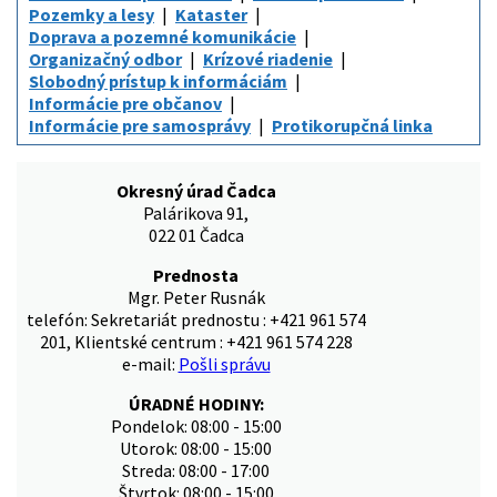
Pozemky a lesy
Kataster
Doprava a pozemné komunikácie
Organizačný odbor
Krízové riadenie
Slobodný prístup k informáciám
Informácie pre občanov
Informácie pre samosprávy
Protikorupčná linka
Okresný úrad Čadca
Palárikova 91,
022 01 Čadca
Prednosta
Mgr. Peter Rusnák
telefón: Sekretariát prednostu : +421 961 574
201, Klientské centrum : +421 961 574 228
e-mail:
Pošli správu
ÚRADNÉ HODINY:
Pondelok: 08:00 - 15:00
Utorok: 08:00 - 15:00
Streda: 08:00 - 17:00
Štvrtok: 08:00 - 15:00