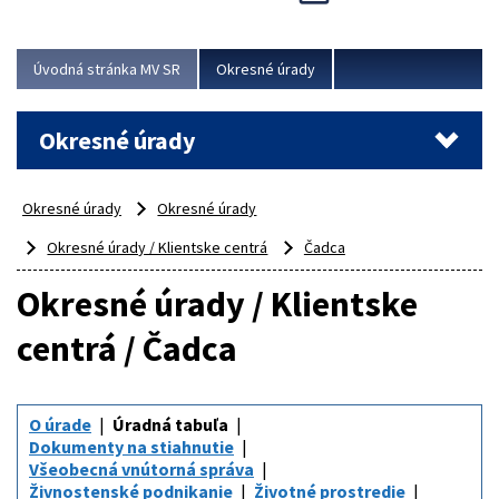
Novinky predstavili na...
Viac
Úvodná stránka MV SR
Okresné úrady
Okresné úrady
Okresné úrady
Okresné úrady
Okresné úrady / Klientske centrá
Čadca
Okresné úrady / Klientske
centrá / Čadca
O úrade
Úradná tabuľa
Dokumenty na stiahnutie
Všeobecná vnútorná správa
Živnostenské podnikanie
Životné prostredie