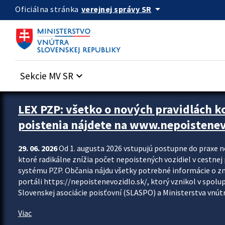
Preskocit na hlavný obsah
arrow_drop_down
verejnej správy SR
Oficiálna stránka
Sekcie MV SR
keyboard_arrow_down
Zastavit automatický posun upútavok
LEX PZP: všetko o nových pravidlách 
poistenia nájdete na www.nepoistenev
29. 06. 2026
Od 1. augusta 2026 vstupujú postupne do praxe 
ktoré radikálne znížia počet nepoistených vozidiel v cestne
systému PZP. Občania nájdu všetky potrebné informácie o 
portáli https://nepoistenevozidlo.sk/, ktorý vznikol v spolu
Slovenskej asociácie poisťovní (SLASPO) a Ministerstva vnútra
Viac