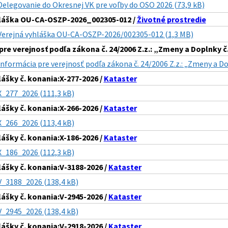
Delegovanie do Okresnej VK pre voľby do OSO 2026 (73,9 kB)
hláška OU-CA-OSZP-2026_002305-012 /
Životné prostredie
Verejná vyhláška OU-CA-OSZP-2026/002305-012 (1,3 MB)
pre verejnosť podľa zákona č. 24/2006 Z.z.: „Zmeny a Doplnky 
Informácia pre verejnosť podľa zákona č. 24/2006 Z.z.: „Zmeny a D
lášky č. konania:X-277-2026 /
Kataster
X_277_2026 (111,3 kB)
lášky č. konania:X-266-2026 /
Kataster
X_266_2026 (113,4 kB)
lášky č. konania:X-186-2026 /
Kataster
X_186_2026 (112,3 kB)
lášky č. konania:V-3188-2026 /
Kataster
V_3188_2026 (138,4 kB)
lášky č. konania:V-2945-2026 /
Kataster
V_2945_2026 (138,4 kB)
lášky č. konania:V-2918-2026 /
Kataster