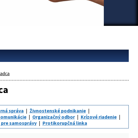
adca
ca
rná správa
Živnostenské podnikanie
komunikácie
Organizačný odbor
Krízové riadenie
 pre samosprávy
Protikorupčná linka