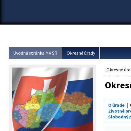
Úvodná stránka MV SR
Okresné úrady
Okresné úra
Okresn
O úrade
Životné pr
Slobodný p