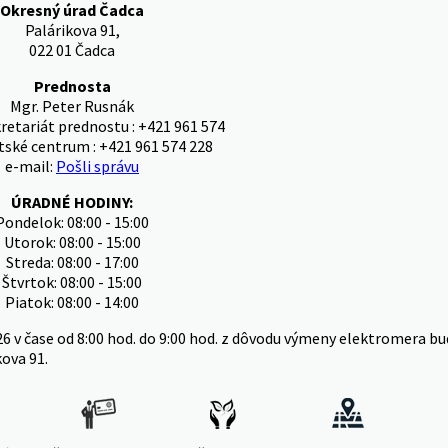
Okresný úrad Čadca
Palárikova 91,
022 01 Čadca
Prednosta
Mgr. Peter Rusnák
kretariát prednostu : +421 961 574
tské centrum : +421 961 574 228
e-mail:
Pošli správu
ÚRADNÉ HODINY:
Pondelok: 08:00 - 15:00
Utorok: 08:00 - 15:00
Streda: 08:00 - 17:00
Štvrtok: 08:00 - 15:00
Piatok: 08:00 - 14:00
26 v čase od 8:00 hod. do 9:00 hod. z dôvodu výmeny elektromera
kova 91.