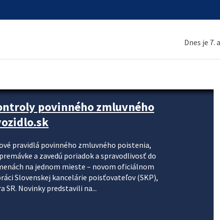
Dnes je 7.
kontroly povinného zmluvného
ozidlo.sk
nové pravidlá povinného zmluvného poistenia,
j premávke a zavedú poriadok a spravodlivosť do
zmenách na jednom mieste – novom oficiálnom
práci Slovenskej kancelárie poisťovateľov (SKP),
 SR. Novinky predstavili na...