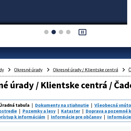
pause_presentation
dy
Okresné úrady
Okresné úrady / Klientske centrá
Č
é úrady / Klientske centrá / Čad
Úradná tabuľa
Dokumenty na stiahnutie
Všeobecná vnúto
ostredie
Pozemky a lesy
Kataster
Doprava a pozemné 
rístup k informáciám
Informácie pre občanov
Informácie