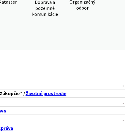
Kataster
Organizačný
Doprava a
odbor
pozemné
komunikácie
 Zákopčie“ /
Životné prostredie
áva
správa