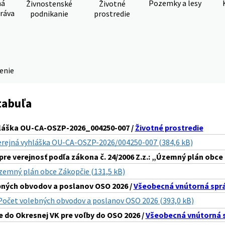
ná
Pozemky a lesy
Živnostenské
Životné
ráva
podnikanie
prostredie
denie
tabuľa
hláška OU-CA-OSZP-2026_004250-007 /
Životné prostredie
erejná vyhláška OU-CA-OSZP-2026/004250-007 (384,6 kB)
pre verejnosť podľa zákona č. 24/2006 Z.z.: „Územný plán obce
zemný plán obce Zákopčie (131,5 kB)
ných obvodov a poslanov OSO 2026 /
Všeobecná vnútorná spr
Počet volebných obvodov a poslanov OSO 2026 (393,0 kB)
 do Okresnej VK pre voľby do OSO 2026 /
Všeobecná vnútorná 