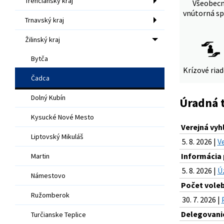
Trenčiansky kraj
Všeobec
vnútorná sp
Trnavský kraj
Žilinský kraj
Bytča
Krízové ria
Čadca
Dolný Kubín
Úradná 
Kysucké Nové Mesto
Verejná vy
Liptovský Mikuláš
5. 8. 2026 |
V
Informácia 
Martin
5. 8. 2026 |
Ú
Námestovo
Počet voleb
Ružomberok
30. 7. 2026 |
Delegovanie
Turčianske Teplice