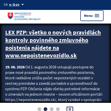
Preskocit na hlavný obsah
arrow_drop_down
SK
e-Gov
menu
Menu
Zastavit automatický posun upútavok
LEX PZP: všetko o nových pravidlách
kontroly povinného zmluvného
poistenia nájdete na
www.nepoistenevozidlo.sk
29. 06. 2026
Od 1. augusta 2026 vstupujú postupne do
praxe nové pravidlá povinného zmluvného poistenia,
ktoré radikálne znížia počet nepoistených vozidiel v
cestnej premávke a zavedú poriadok a spravodlivosť do
systému PZP. Občania nájdu všetky potrebné informácie
o zmenách na jednom mieste – novom oficiálnom portáli
https://nepoistenevozidlo.sk/, ktorý vznikol v spolupráci
Slovenskej kancelárie poisťovateľov (SKP), Slovenskej
pause_presentation
asociácie poisťovní (SLASPO) a Ministerstva vnútra SR.