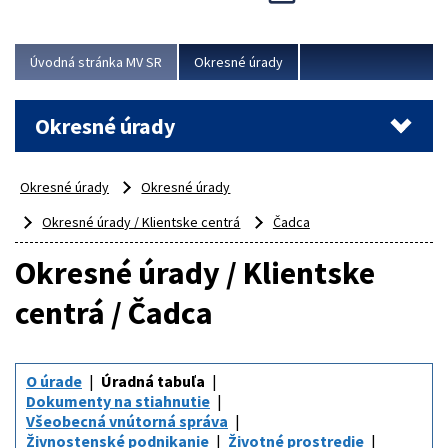
Novinky predstavili na...
Viac
Úvodná stránka MV SR
Okresné úrady
Okresné úrady
Okresné úrady
Okresné úrady
Okresné úrady / Klientske centrá
Čadca
Okresné úrady / Klientske
centrá / Čadca
O úrade
Úradná tabuľa
Dokumenty na stiahnutie
Všeobecná vnútorná správa
Živnostenské podnikanie
Životné prostredie