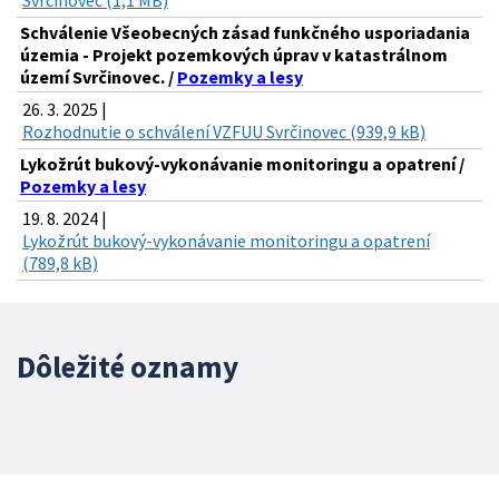
Svrčinovec (1,1 MB)
Schválenie Všeobecných zásad funkčného usporiadania
územia - Projekt pozemkových úprav v katastrálnom
území Svrčinovec. /
Pozemky a lesy
26. 3. 2025 |
Rozhodnutie o schválení VZFUU Svrčinovec (939,9 kB)
Lykožrút bukový-vykonávanie monitoringu a opatrení /
Pozemky a lesy
19. 8. 2024 |
Lykožrút bukový-vykonávanie monitoringu a opatrení
(789,8 kB)
Dôležité oznamy