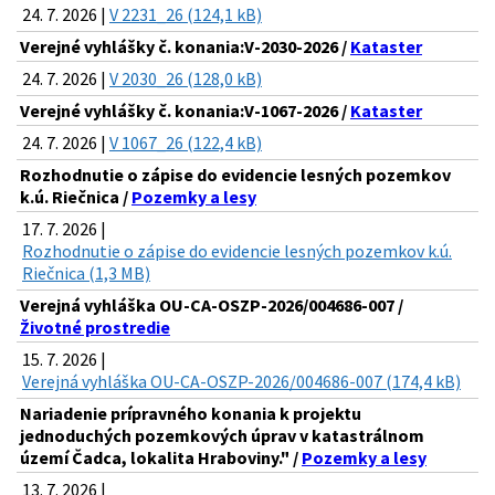
24. 7. 2026 |
V 2231_26 (124,1 kB)
Verejné vyhlášky č. konania:V-2030-2026 /
Kataster
24. 7. 2026 |
V 2030_26 (128,0 kB)
Verejné vyhlášky č. konania:V-1067-2026 /
Kataster
24. 7. 2026 |
V 1067_26 (122,4 kB)
Rozhodnutie o zápise do evidencie lesných pozemkov
k.ú. Riečnica /
Pozemky a lesy
17. 7. 2026 |
Rozhodnutie o zápise do evidencie lesných pozemkov k.ú.
Riečnica (1,3 MB)
Verejná vyhláška OU-CA-OSZP-2026/004686-007 /
Životné prostredie
15. 7. 2026 |
Verejná vyhláška OU-CA-OSZP-2026/004686-007 (174,4 kB)
Nariadenie prípravného konania k projektu
jednoduchých pozemkových úprav v katastrálnom
území Čadca, lokalita Hraboviny." /
Pozemky a lesy
13. 7. 2026 |