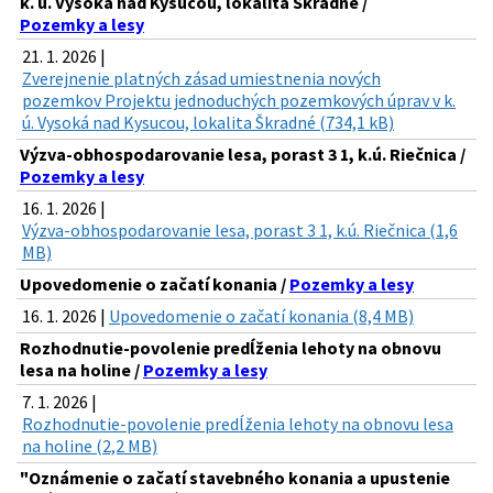
k. ú. Vysoká nad Kysucou, lokalita Škradné /
Pozemky a lesy
21. 1. 2026 |
Zverejnenie platných zásad umiestnenia nových
pozemkov Projektu jednoduchých pozemkových úprav v k.
ú. Vysoká nad Kysucou, lokalita Škradné (734,1 kB)
Výzva-obhospodarovanie lesa, porast 3 1, k.ú. Riečnica /
Pozemky a lesy
16. 1. 2026 |
Výzva-obhospodarovanie lesa, porast 3 1, k.ú. Riečnica (1,6
MB)
Upovedomenie o začatí konania /
Pozemky a lesy
16. 1. 2026 |
Upovedomenie o začatí konania (8,4 MB)
Rozhodnutie-povolenie predĺženia lehoty na obnovu
lesa na holine /
Pozemky a lesy
7. 1. 2026 |
Rozhodnutie-povolenie predĺženia lehoty na obnovu lesa
na holine (2,2 MB)
"Oznámenie o začatí stavebného konania a upustenie