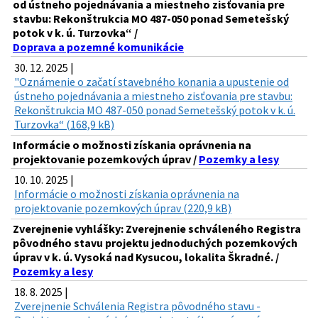
od ústneho pojednávania a miestneho zisťovania pre
stavbu: Rekonštrukcia MO 487-050 ponad Semetešský
potok v k. ú. Turzovka“ /
Doprava a pozemné komunikácie
30. 12. 2025 |
"Oznámenie o začatí stavebného konania a upustenie od
ústneho pojednávania a miestneho zisťovania pre stavbu:
Rekonštrukcia MO 487-050 ponad Semetešský potok v k. ú.
Turzovka“ (168,9 kB)
Informácie o možnosti získania oprávnenia na
projektovanie pozemkových úprav /
Pozemky a lesy
10. 10. 2025 |
Informácie o možnosti získania oprávnenia na
projektovanie pozemkových úprav (220,9 kB)
Zverejnenie vyhlášky: Zverejnenie schváleného Registra
pôvodného stavu projektu jednoduchých pozemkových
úprav v k. ú. Vysoká nad Kysucou, lokalita Škradné. /
Pozemky a lesy
18. 8. 2025 |
Zverejnenie Schválenia Registra pôvodného stavu -