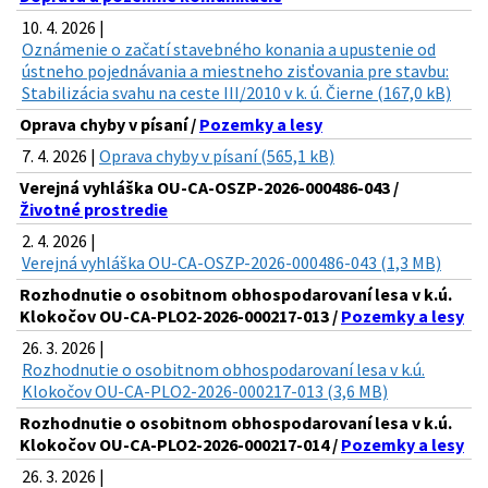
10. 4. 2026 |
Oznámenie o začatí stavebného konania a upustenie od
ústneho pojednávania a miestneho zisťovania pre stavbu:
Stabilizácia svahu na ceste III/2010 v k. ú. Čierne (167,0 kB)
Oprava chyby v písaní /
Pozemky a lesy
7. 4. 2026 |
Oprava chyby v písaní (565,1 kB)
Verejná vyhláška OU-CA-OSZP-2026-000486-043 /
Životné prostredie
2. 4. 2026 |
Verejná vyhláška OU-CA-OSZP-2026-000486-043 (1,3 MB)
Rozhodnutie o osobitnom obhospodarovaní lesa v k.ú.
Klokočov OU-CA-PLO2-2026-000217-013 /
Pozemky a lesy
26. 3. 2026 |
Rozhodnutie o osobitnom obhospodarovaní lesa v k.ú.
Klokočov OU-CA-PLO2-2026-000217-013 (3,6 MB)
Rozhodnutie o osobitnom obhospodarovaní lesa v k.ú.
Klokočov OU-CA-PLO2-2026-000217-014 /
Pozemky a lesy
26. 3. 2026 |