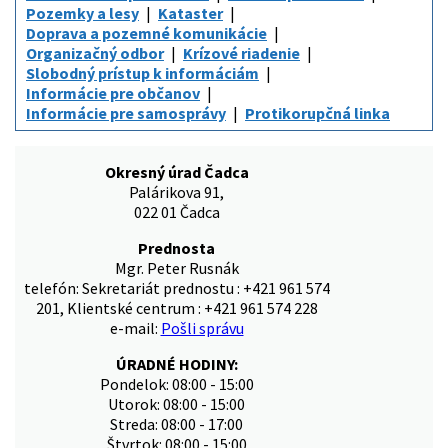
Pozemky a lesy
Kataster
Doprava a pozemné komunikácie
Organizačný odbor
Krízové riadenie
Slobodný prístup k informáciám
Informácie pre občanov
Informácie pre samosprávy
Protikorupčná linka
Okresný úrad Čadca
Palárikova 91,
022 01 Čadca
Prednosta
Mgr. Peter Rusnák
telefón: Sekretariát prednostu : +421 961 574
201, Klientské centrum : +421 961 574 228
e-mail:
Pošli správu
ÚRADNÉ HODINY:
Pondelok: 08:00 - 15:00
Utorok: 08:00 - 15:00
Streda: 08:00 - 17:00
Štvrtok: 08:00 - 15:00