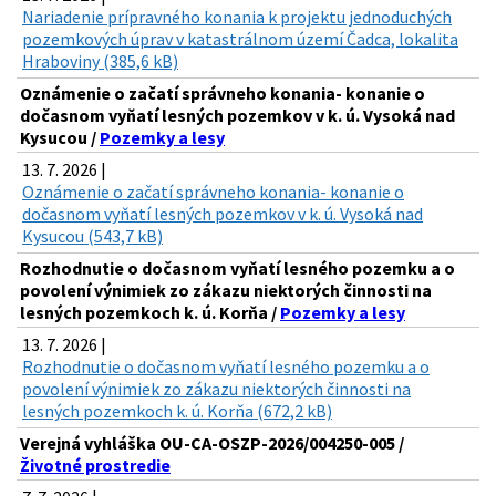
Nariadenie prípravného konania k projektu jednoduchých
pozemkových úprav v katastrálnom území Čadca, lokalita
Hraboviny (385,6 kB)
Oznámenie o začatí správneho konania- konanie o
dočasnom vyňatí lesných pozemkov v k. ú. Vysoká nad
Kysucou /
Pozemky a lesy
13. 7. 2026 |
Oznámenie o začatí správneho konania- konanie o
dočasnom vyňatí lesných pozemkov v k. ú. Vysoká nad
Kysucou (543,7 kB)
Rozhodnutie o dočasnom vyňatí lesného pozemku a o
povolení výnimiek zo zákazu niektorých činnosti na
lesných pozemkoch k. ú. Korňa /
Pozemky a lesy
13. 7. 2026 |
Rozhodnutie o dočasnom vyňatí lesného pozemku a o
povolení výnimiek zo zákazu niektorých činnosti na
lesných pozemkoch k. ú. Korňa (672,2 kB)
Verejná vyhláška OU-CA-OSZP-2026/004250-005 /
Životné prostredie