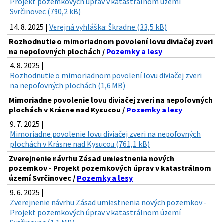
Projekt pozemkových úprav v katastrálnom území
Svrčinovec (790,2 kB)
14. 8. 2025 |
Verejná vyhláška: Škradne (33,5 kB)
Rozhodnutie o mimoriadnom povolení lovu diviačej zveri
na nepoľovných plochách /
Pozemky a lesy
4. 8. 2025 |
Rozhodnutie o mimoriadnom povolení lovu diviačej zveri
na nepoľovných plochách (1,6 MB)
Mimoriadne povolenie lovu diviačej zveri na nepoľovných
plochách v Krásne nad Kysucou /
Pozemky a lesy
9. 7. 2025 |
Mimoriadne povolenie lovu diviačej zveri na nepoľovných
plochách v Krásne nad Kysucou (761,1 kB)
Zverejnenie návrhu Zásad umiestnenia nových
pozemkov - Projekt pozemkových úprav v katastrálnom
území Svrčinovec /
Pozemky a lesy
9. 6. 2025 |
Zverejnenie návrhu Zásad umiestnenia nových pozemkov -
Projekt pozemkových úprav v katastrálnom území