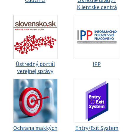
Cudzinci
Okresné úrady /
Klientske centrá
Ústredný portál
IPP
verejnej správy
Ochrana mäkkých
Entry/Exit System