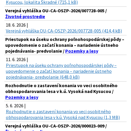
Kysucou, lokalita Škradné (715,1 kB)
Verejná vyhláška OU-CA-OSZP-2026/007728-005 /
Životné prostredie
18. 6. 2026 |
Verejná vyhláška OU-CA-OSZP-2026/007728-005 (414,4 kB)
Priestupok na úseku ochrany poľnohospodárskej pôdy –
upovedomenie o začatí konania – nariadenie ústneho
pojednávania- predvolanie /
Pozemky a lesy
11. 6. 2026 |
Priestupok na úseku ochrany poľnohospodárskej pôdy –
upovedomenie o začatí konania – nariadenie ústneho
pojednávania- predvolanie (648,0 kB)
Rozhodnutie o zastavení konania vo veci osobitného
obhospodarovania lesa v k.ú. Vysoká nad Kysucou /
Pozemky a lesy
5. 6. 2026 |
Rozhodnutie o zastavení konania vo veci osobitného
obhospodarovania lesa v k.ú. Vysoká nad Kysucou (1,3 MB)
Verejná vyhláška OU-CA-OSZP-2026/000023-009 /