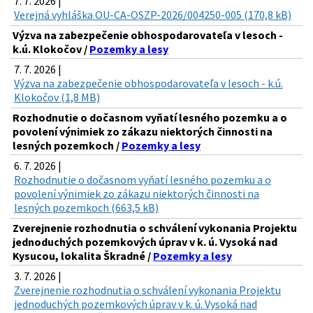
7. 7. 2026 |
Verejná vyhláška OU-CA-OSZP-2026/004250-005 (170,8 kB)
Výzva na zabezpečenie obhospodarovateľa v lesoch -
k.ú. Klokočov /
Pozemky a lesy
7. 7. 2026 |
Výzva na zabezpečenie obhospodarovateľa v lesoch - k.ú.
Klokočov (1,8 MB)
Rozhodnutie o dočasnom vyňatí lesného pozemku a o
povolení výnimiek zo zákazu niektorých činnosti na
lesných pozemkoch /
Pozemky a lesy
6. 7. 2026 |
Rozhodnutie o dočasnom vyňatí lesného pozemku a o
povolení výnimiek zo zákazu niektorých činnosti na
lesných pozemkoch (663,5 kB)
Zverejnenie rozhodnutia o schválení vykonania Projektu
jednoduchých pozemkových úprav v k. ú. Vysoká nad
Kysucou, lokalita Škradné /
Pozemky a lesy
3. 7. 2026 |
Zverejnenie rozhodnutia o schválení vykonania Projektu
jednoduchých pozemkových úprav v k. ú. Vysoká nad