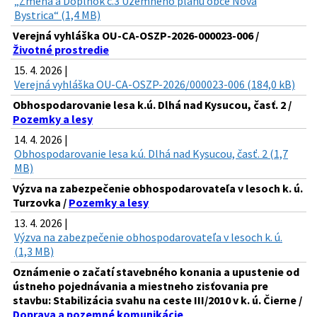
„Zmena a Doplnok č.3 Územného plánu obce Nová
Bystrica“ (1,4 MB)
Verejná vyhláška OU-CA-OSZP-2026-000023-006 /
Životné prostredie
15. 4. 2026 |
Verejná vyhláška OU-CA-OSZP-2026/000023-006 (184,0 kB)
Obhospodarovanie lesa k.ú. Dlhá nad Kysucou, časť. 2 /
Pozemky a lesy
14. 4. 2026 |
Obhospodarovanie lesa k.ú. Dlhá nad Kysucou, časť. 2 (1,7
MB)
Výzva na zabezpečenie obhospodarovateľa v lesoch k. ú.
Turzovka /
Pozemky a lesy
13. 4. 2026 |
Výzva na zabezpečenie obhospodarovateľa v lesoch k. ú.
(1,3 MB)
Oznámenie o začatí stavebného konania a upustenie od
ústneho pojednávania a miestneho zisťovania pre
stavbu: Stabilizácia svahu na ceste III/2010 v k. ú. Čierne /
Doprava a pozemné komunikácie