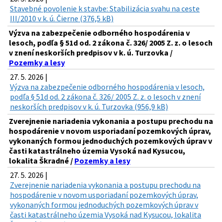
Stavebné povolenie k stavbe: Stabilizácia svahu na ceste
III/2010 v k. ú. Čierne (376,5 kB)
Výzva na zabezpečenie odborného hospodárenia v
lesoch, podľa § 51d od. 2 zákona č. 326/ 2005 Z. z. o lesoch
v znení neskorších predpisov v k. ú. Turzovka /
Pozemky a lesy
27. 5. 2026 |
Výzva na zabezpečenie odborného hospodárenia v lesoch,
podľa § 51d od. 2 zákona č. 326/ 2005 Z. z. o lesoch v znení
neskorších predpisov v k. ú. Turzovka (956,9 kB)
Zverejnenie nariadenia vykonania a postupu prechodu na
hospodárenie v novom usporiadaní pozemkových úprav,
vykonaných formou jednoduchých pozemkových úprav v
časti katastrálneho územia Vysoká nad Kysucou,
lokalita Škradné /
Pozemky a lesy
27. 5. 2026 |
Zverejnenie nariadenia vykonania a postupu prechodu na
hospodárenie v novom usporiadaní pozemkových úprav,
vykonaných formou jednoduchých pozemkových úprav v
časti katastrálneho územia Vysoká nad Kysucou, lokalita