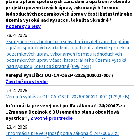
plánu a plánu spoločných zariadení a opatrení v obvode
projektu pozemkových úprav, vykonaných formou
jednoduchých pozemkových úprav v časti katastrálneho
územia Vysoká nad Kysucou, lokalita Škradné /
Pozemky a lesy
28. 4. 2026 |
Zverejnenie rozhodnutia o schválení rozdeľovacieho plánu
a plánu spoločných zariadení a opatrení v obvode projektu
pozemkových úprav, vykonaných formou jednoduchých
pozemkových úprav v časti katastrálneho územia Vysoká
nad Kysucou, lokalita Škradné (696,7 kB)
Verejná vyhláška OU-CA-OSZP-2026/000021-007 /
Životné prostredie
23. 4. 2026 |
Verejná vyhláška OU-CA-OSZP-2026/000021-007 (179,8 kB)
Informácia pre verejnosť podľa zákona č. 24/2006 Z.z.:
„Zmena a Doplnok č.3 Územného plánu obce Nová
Bystrica“ /
Životné prostredie
23. 4. 2026 |
Informácia pre verejnosť podľa zákona č. 24/2006 Z.z.: