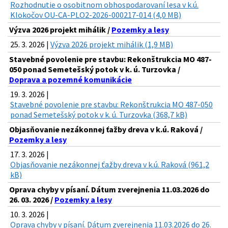
Rozhodnutie o osobitnom obhospodarovaní lesa v k.ú.
Klokočov OU-CA-PLO2-2026-000217-014 (4,0 MB)
Výzva 2026 projekt mihálik /
Pozemky a lesy
25. 3. 2026 |
Výzva 2026 projekt mihálik (1,9 MB)
Stavebné povolenie pre stavbu: Rekonštrukcia MO 487-
050 ponad Semetešský potok v k. ú. Turzovka /
Doprava a pozemné komunikácie
19. 3. 2026 |
Stavebné povolenie pre stavbu: Rekonštrukcia MO 487-050
ponad Semetešský potok v k. ú. Turzovka (368,7 kB)
Objasňovanie nezákonnej ťažby dreva v k.ú. Raková /
Pozemky a lesy
17. 3. 2026 |
Objasňovanie nezákonnej ťažby dreva v k.ú. Raková (961,2
kB)
Oprava chyby v písaní. Dátum zverejnenia 11.03.2026 do
26. 03. 2026 /
Pozemky a lesy
10. 3. 2026 |
Oprava chyby v písaní. Dátum zverejnenia 11.03.2026 do 26.