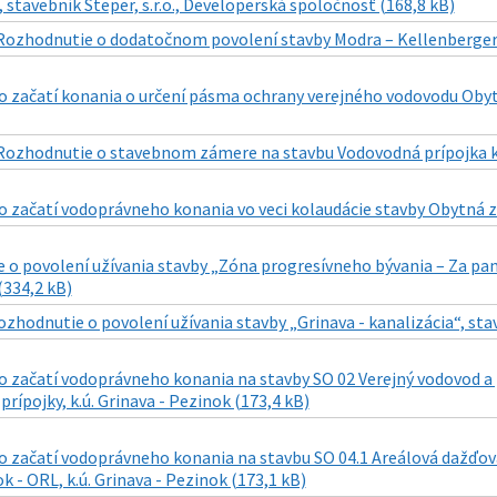
, stavebník Steper, s.r.o., Developerská spoločnosť (168,8 kB)
Rozhodnutie o dodatočnom povolení stavby Modra – Kellenbergerov
 začatí konania o určení pásma ochrany verejného vodovodu Obytná
Rozhodnutie o stavebnom zámere na stavbu Vodovodná prípojka k p
začatí vodoprávneho konania vo veci kolaudácie stavby Obytná zó
o povolení užívania stavby „Zóna progresívneho bývania – Za pansk
(334,2 kB)
ozhodnutie o povolení užívania stavby „Grinava - kanalizácia“, stav
začatí vodoprávneho konania na stavby SO 02 Verejný vodovod a p
prípojky, k.ú. Grinava - Pezinok (173,4 kB)
 začatí vodoprávneho konania na stavbu SO 04.1 Areálová dažďová 
k - ORL, k.ú. Grinava - Pezinok (173,1 kB)