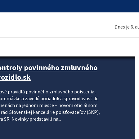
Dnes je 6. 
kontroly povinného zmluvného
ozidlo.sk
nové pravidlá povinného zmluvného poistenia,
j premávke a zavedú poriadok a spravodlivosť do
zmenách na jednom mieste – novom oficiálnom
práci Slovenskej kancelárie poisťovateľov (SKP),
 SR. Novinky predstavili na...