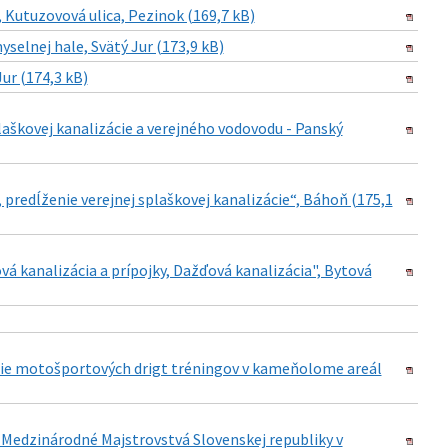
Kutuzovová ulica, Pezinok (169,7 kB)
selnej hale, Svätý Jur (173,9 kB)
ur (174,3 kB)
aškovej kanalizácie a verejného vodovodu - Panský
predĺženie verejnej splaškovej kanalizácie“, Báhoň (175,1
á kanalizácia a prípojky, Dažďová kanalizácia", Bytová
anie motošportových drigt tréningov v kameňolome areál
 Medzinárodné Majstrovstvá Slovenskej republiky v