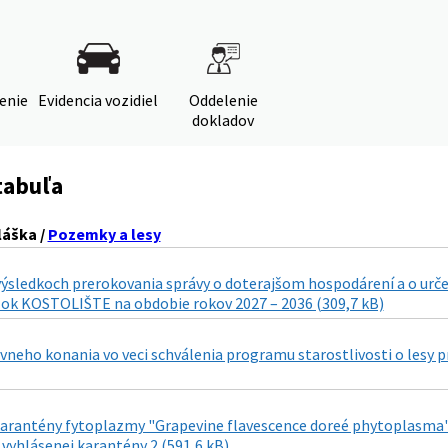
denie
Evidencia vozidiel
Oddelenie
dokladov
tabuľa
láška /
Pozemky a lesy
ýsledkoch prerokovania správy o doterajšom hospodárení a o urče
elok KOSTOLIŠTE na obdobie rokov 2027 – 2036 (309,7 kB)
vneho konania vo veci schválenia programu starostlivosti o lesy p
arantény fytoplazmy "Grapevine flavescence doreé phytoplasma" s
 vyhlásenej karantény 2 (591,6 kB)