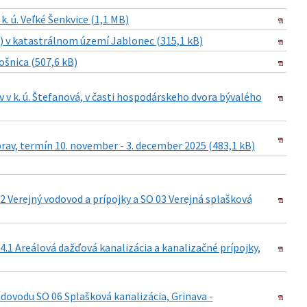
 ú. Veľké Šenkvice (1,1 MB)
) v katastrálnom území Jablonec (315,1 kB)
ošnica (507,6 kB)
 k. ú. Štefanová, v časti hospodárskeho dvora bývalého
av, termín 10. november - 3. december 2025 (483,1 kB)
 Verejný vodovod a prípojky a SO 03 Verejná splašková
.1 Areálová dažďová kanalizácia a kanalizačné prípojky,
dovodu SO 06 Splašková kanalizácia, Grinava -