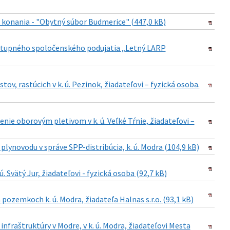
 konania - "Obytný súbor Budmerice" (447,0 kB)
ístupného spoločenského podujatia „Letný LARP
ov, rastúcich v k. ú. Pezinok, žiadateľovi – fyzická osoba.
ie oborovým pletivom v k. ú. Veľké Tŕnie, žiadateľovi –
plynovodu v správe SPP-distribúcia, k. ú. Modra (104,9 kB)
. Svätý Jur, žiadateľovi - fyzická osoba (92,7 kB)
pozemkoch k. ú. Modra, žiadateľa Halnas s.r.o. (93,1 kB)
nfraštruktúry v Modre, v k. ú. Modra, žiadateľovi Mesta