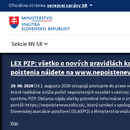
Preskocit na hlavný obsah
arrow_drop_down
verejnej správy SR
Oficiálna stránka
Sekcie MV SR
keyboard_arrow_down
Zastavit automatický posun upútavok
LEX PZP: všetko o nových pravidlách 
poistenia nájdete na www.nepoistenev
29. 06. 2026
Od 1. augusta 2026 vstupujú postupne do praxe 
ktoré radikálne znížia počet nepoistených vozidiel v cestne
systému PZP. Občania nájdu všetky potrebné informácie o 
portáli https://nepoistenevozidlo.sk/, ktorý vznikol v spolu
Slovenskej asociácie poisťovní (SLASPO) a Ministerstva vnútra
Viac