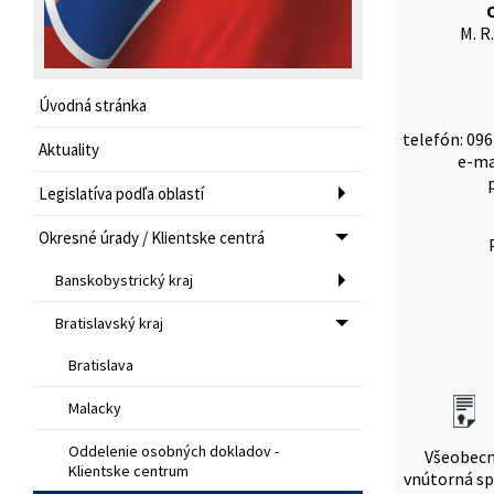
M. R
Úvodná stránka
telefón: 096
Aktuality
e-ma
Legislatíva podľa oblastí
Okresné úrady / Klientske centrá
Banskobystrický kraj
Bratislavský kraj
Bratislava
Malacky
Oddelenie osobných dokladov -
Všeobec
Klientske centrum
vnútorná sp