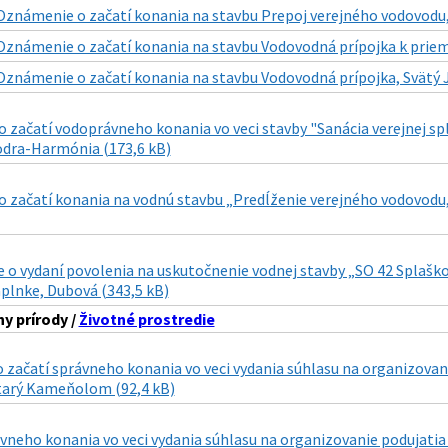
Oznámenie o začatí konania na stavbu Prepoj verejného vodovodu, 
Oznámenie o začatí konania na stavbu Vodovodná prípojka k priemy
Oznámenie o začatí konania na stavbu Vodovodná prípojka, Svätý J
začatí vodoprávneho konania vo veci stavby "Sanácia verejnej spl
odra-Harmónia (173,6 kB)
začatí konania na vodnú stavbu „Predĺženie verejného vodovodu, 
o vydaní povolenia na uskutočnenie vodnej stavby „SO 42 Splaškov
aplnke, Dubová (343,5 kB)
y prírody /
Životné prostredie
o začatí správneho konania vo veci vydania súhlasu na organizov
tarý Kameňolom (92,4 kB)
vneho konania vo veci vydania súhlasu na organizovanie podujatia