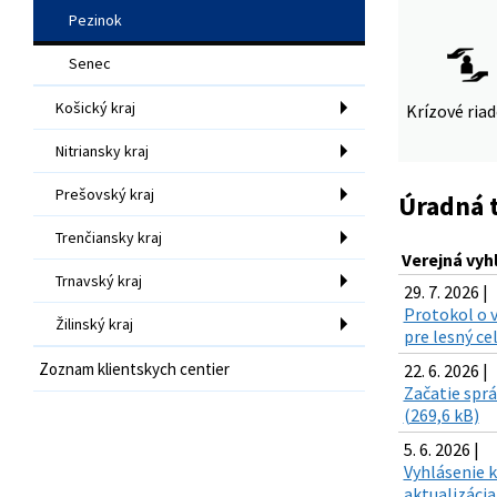
Pezinok
Senec
Košický kraj
Krízové ria
Nitriansky kraj
Prešovský kraj
Úradná 
Trenčiansky kraj
Verejná vyh
Trnavský kraj
29. 7. 2026 |
Protokol o v
Žilinský kraj
pre lesný c
Zoznam klientskych centier
22. 6. 2026 |
Začatie sprá
(269,6 kB)
5. 6. 2026 |
Vyhlásenie k
aktualizácia