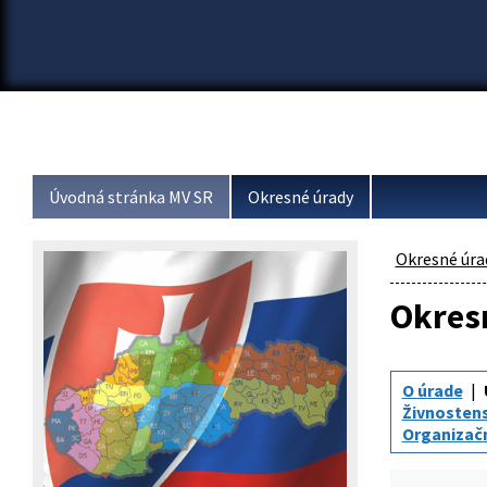
Úvodná stránka MV SR
Okresné úrady
Okresné úra
Okresn
O úrade
Živnosten
Organizač