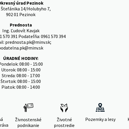
Okresný úrad Pezinok
. Štefánika 14/Holubyho 7,
902 01 Pezinok
Prednosta
Ing. Ľudovít Kavjak
1 570 391 Podateľňa: 0961 570 394
il: prednosta.pk@minv.sk;
podatelna.pk@minv.sk
ÚRADNÉ HODINY:
Pondelok: 08:00 - 15:00
Utorok: 08:00 - 15:00
Streda: 08:00 - 17:00
Štvrtok: 08:00 - 15:00
Piatok: 08:00 - 14:00
ná
Pozemky a lesy
Živnostenské
Životné
ráva
podnikanie
prostredie