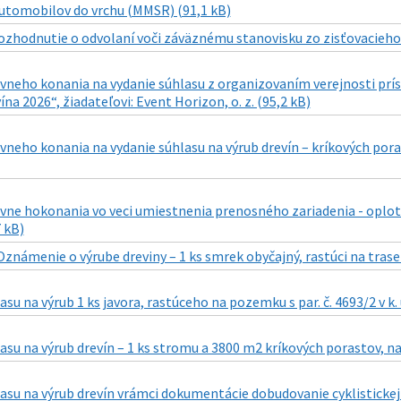
utomobilov do vrchu (MMSR) (91,1 kB)
ozhodnutie o odvolaní voči záväznému stanovisku zo zisťovacieho
ávneho konania na vydanie súhlasu z organizovaním verejnosti pr
ína 2026“, žiadateľovi: Event Horizon, o. z. (95,2 kB)
vneho konania na vydanie súhlasu na výrub drevín – kríkových porast
vne hokonania vo veci umiestnenia prenosného zariadenia - oploten
7 kB)
Oznámenie o výrube dreviny – 1 ks smrek obyčajný, rastúci na trase 
su na výrub 1 ks javora, rastúceho na pozemku s par. č. 4693/2 v k. ú
asu na výrub drevín – 1 ks stromu a 3800 m2 kríkových porastov, na 
asu na výrub drevín vrámci dokumentácie dobudovanie cyklistickej i