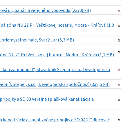
á ul., Sanácia verejného vodovodu (237,9 kB)
 zóna NU 21 Pri Veštíkovej horárni, Modra - Kráľová (1,0
riemyselnej hale, Svätý Jur (5,3 MB)
na NU 21 Pri Veštíkovej horárni, Modra - Kráľová (1,1 MB)
ou záhradou II“, stavebník Steper, s.r.o., Developerská
ebník Steper, s.r.o., Developerská spoločnosť (338,5 kB)
rípojky a SO 03 Verejná splašková kanalizácia a
kanalizácia a kanalizačné prípojky a SO 04.2 Odlučovač