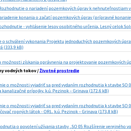
Rozhodnutie o nariadení pozemkových úprav k nehnuteľnostiam v k.
ariadenie konania o začatí pozemkových úprav (prípravné konanie
ozhodnutie - vyhlásenie lesov osobitného určenia, Lesný celok Sol
 o schválení vykonania Projektu jednoduchých pozemkových úprav v
á (333,9 kB)
o možnosti získania oprávnenia na projektovanie pozemkových úpr
ny vodných tokov /
Životné prostredie
 o možnosti vyjadriť sa pred vydaním rozhodnutia k stavbe SO 02
a kanalizačné prípojky, k.ú. Pezinok – Grinava (172,6 kB)
 o možnosti vyjadriť sa pred vydaním rozhodnutia k stavbe SO 04
čovač ropných látok - ORL, k.ú. Pezinok – Grinava (173,8 kB)
dnutia o povolení užívania stavby „SO 05 Rozšírenie verejného vo