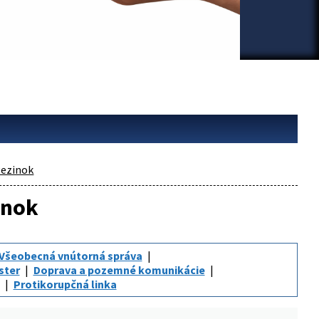
ezinok
inok
Všeobecná vnútorná správa
ster
Doprava a pozemné komunikácie
Protikorupčná linka