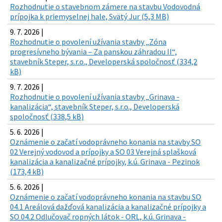
Rozhodnutie o stavebnom zámere na stavbu Vodovodná
prípojka k priemyselnej hale, Svätý Jur (5,3 MB)
9. 7. 2026 |
Rozhodnutie o povolení užívania stavby „Zóna
progresívneho bývania – Za panskou záhradou II“,
stavebník Steper, s.r.o., Developerská spoločnosť (334,2
kB)
9. 7. 2026 |
Rozhodnutie o povolení užívania stavby „Grinava -
kanalizácia“, stavebník Steper, s.r.o., Developerská
spoločnosť (338,5 kB)
5. 6. 2026 |
Oznámenie o začatí vodoprávneho konania na stavby SO
02 Verejný vodovod a prípojky a SO 03 Verejná splašková
kanalizácia a kanalizačné prípojky, k.ú. Grinava - Pezinok
(173,4 kB)
5. 6. 2026 |
Oznámenie o začatí vodoprávneho konania na stavbu SO
04.1 Areálová dažďová kanalizácia a kanalizačné prípojky a
SO 04.2 Odlučovač ropných látok - ORL, k.ú. Grinava -