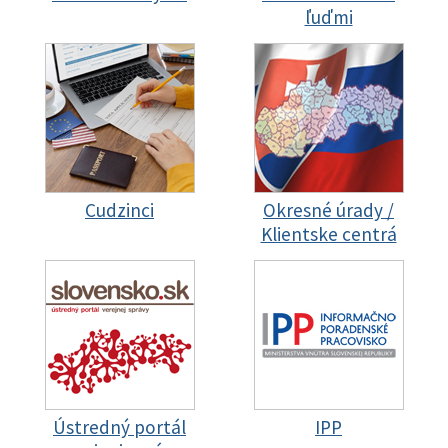
ľuďmi
Cudzinci
Okresné úrady /
Klientske centrá
Ústredný portál
IPP