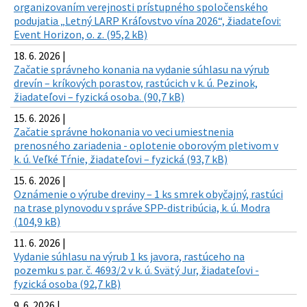
organizovaním verejnosti prístupného spoločenského
podujatia „Letný LARP Kráľovstvo vína 2026“, žiadateľovi:
Event Horizon, o. z. (95,2 kB)
18. 6. 2026 |
Začatie správneho konania na vydanie súhlasu na výrub
drevín – kríkových porastov, rastúcich v k. ú. Pezinok,
žiadateľovi – fyzická osoba. (90,7 kB)
15. 6. 2026 |
Začatie správne hokonania vo veci umiestnenia
prenosného zariadenia - oplotenie oborovým pletivom v
k. ú. Veľké Tŕnie, žiadateľovi – fyzická (93,7 kB)
15. 6. 2026 |
Oznámenie o výrube dreviny – 1 ks smrek obyčajný, rastúci
na trase plynovodu v správe SPP-distribúcia, k. ú. Modra
(104,9 kB)
11. 6. 2026 |
Vydanie súhlasu na výrub 1 ks javora, rastúceho na
pozemku s par. č. 4693/2 v k. ú. Svätý Jur, žiadateľovi -
fyzická osoba (92,7 kB)
9. 6. 2026 |