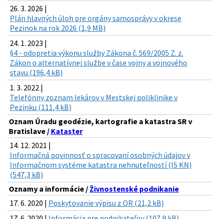
26. 3. 2026 |
Plán hlavných úloh pre orgány samosprávy v okrese
Pezinok na rok 2026 (1,9 MB)
24. 1. 2023 |
§4 - odopretia výkonu služby Zákona č. 569/2005 Z. z.
Zákon o alternatívnej službe v čase vojny a vojnového
stavu (196,4 kB)
1. 3. 2022 |
Telefónny zoznam lekárov v Mestskej poliklinike v
Pezinku (111,4 kB)
Oznam Úradu geodézie, kartografie a katastra SR v
Bratislave /
Kataster
14. 12. 2021 |
Informačná povinnosť o spracovaní osobných údajov v
Informačnom systéme katastra nehnuteľností (IS KN)
(547,3 kB)
Oznamy a informácie /
Živnostenské podnikanie
17. 6. 2020 |
Poskytovanie výpisu z OR (21,2 kB)
17. 6. 2020 |
Informácia pre podnikateľov (107,9 kB)