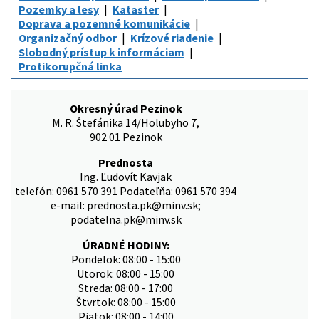
Pozemky a lesy
Kataster
Doprava a pozemné komunikácie
Organizačný odbor
Krízové riadenie
Slobodný prístup k informáciam
Protikorupčná linka
Okresný úrad Pezinok
M. R. Štefánika 14/Holubyho 7,
902 01 Pezinok
Prednosta
Ing. Ľudovít Kavjak
telefón: 0961 570 391 Podateľňa: 0961 570 394
e-mail: prednosta.pk@minv.sk;
podatelna.pk@minv.sk
ÚRADNÉ HODINY:
Pondelok: 08:00 - 15:00
Utorok: 08:00 - 15:00
Streda: 08:00 - 17:00
Štvrtok: 08:00 - 15:00
Piatok: 08:00 - 14:00