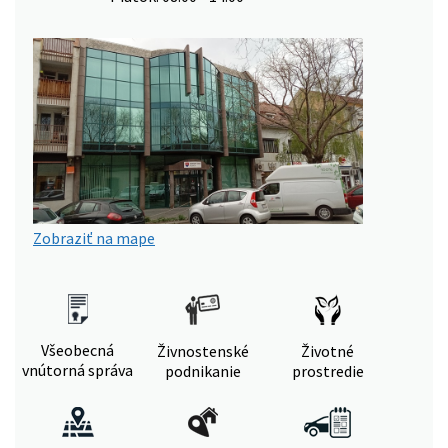
Zobraziť na mape
Všeobecná
Živnostenské
Životné
vnútorná správa
podnikanie
prostredie