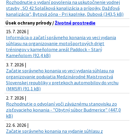
Rozhodnutie o vydaní povolenia na uskutočnenie vodnej
stavby „SO 42 Splašková kanalizácia a prípojky, Dažďová
kanalizácia", Bytová zóna - Pri kaplnke, Dubová (343,5 kB)
Úsek ochrany prírody /
Životné prostredie
15. 7. 2026 |
Informácia o začatí správneho konania vo veci vydania
súhlasu na organizovanie motošportových drigt
tréningov v kameňolome areál Paddock – Starý
Kameňolom (92,4 kB)
3. 7. 2026 |
Začatie správneho konania vo veci vydania súhlasu na
organizovanie podujatia Medzinárodné Majstrovstvá
Slovenskej republiky v pretekoch automobilov do vrchu
(MMSR) (91,1 kB)
2. 7. 2026 |
Rozhodnutie o odvolaní voči záväznému stanovisku zo
zisťovacieho konania - "Obytný súbor Budmerice" (447,0
kB)
22. 6. 2026 |
Začatie správneho konania na vydanie súhlasu z