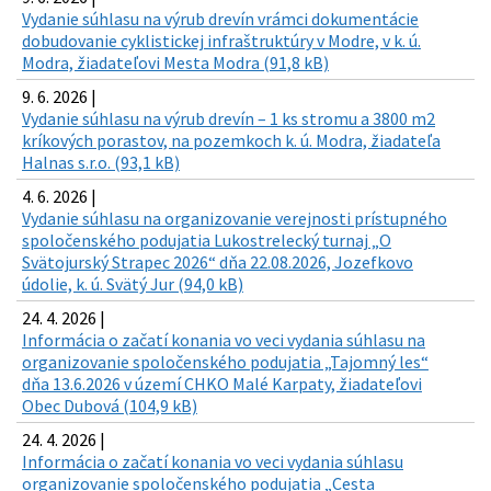
Vydanie súhlasu na výrub drevín vrámci dokumentácie
dobudovanie cyklistickej infraštruktúry v Modre, v k. ú.
Modra, žiadateľovi Mesta Modra (91,8 kB)
9. 6. 2026 |
Vydanie súhlasu na výrub drevín – 1 ks stromu a 3800 m2
kríkových porastov, na pozemkoch k. ú. Modra, žiadateľa
Halnas s.r.o. (93,1 kB)
4. 6. 2026 |
Vydanie súhlasu na organizovanie verejnosti prístupného
spoločenského podujatia Lukostrelecký turnaj „O
Svätojurský Strapec 2026“ dňa 22.08.2026, Jozefkovo
údolie, k. ú. Svätý Jur (94,0 kB)
24. 4. 2026 |
Informácia o začatí konania vo veci vydania súhlasu na
organizovanie spoločenského podujatia „Tajomný les“
dňa 13.6.2026 v území CHKO Malé Karpaty, žiadateľovi
Obec Dubová (104,9 kB)
24. 4. 2026 |
Informácia o začatí konania vo veci vydania súhlasu
organizovanie spoločenského podujatia „Cesta