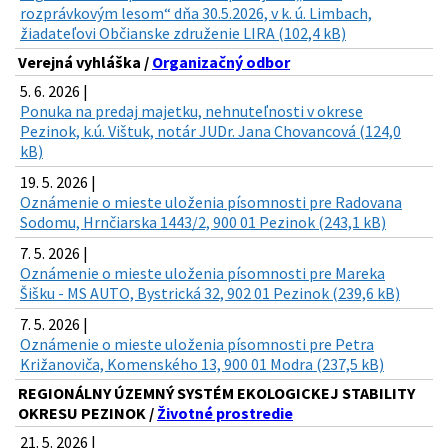
rozprávkovým lesom“ dňa 30.5.2026, v k. ú. Limbach,
žiadateľovi Občianske združenie LIRA (102,4 kB)
Verejná vyhláška /
Organizačný odbor
5. 6. 2026 |
Ponuka na predaj majetku, nehnuteľnosti v okrese
Pezinok, k.ú. Vištuk, notár JUDr. Jana Chovancová (124,0
kB)
19. 5. 2026 |
Oznámenie o mieste uloženia písomnosti pre Radovana
Sodomu, Hrnčiarska 1443/2, 900 01 Pezinok (243,1 kB)
7. 5. 2026 |
Oznámenie o mieste uloženia písomnosti pre Mareka
Šišku - MS AUTO, Bystrická 32, 902 01 Pezinok (239,6 kB)
7. 5. 2026 |
Oznámenie o mieste uloženia písomnosti pre Petra
Križanoviča, Komenského 13, 900 01 Modra (237,5 kB)
REGIONÁLNY ÚZEMNÝ SYSTÉM EKOLOGICKEJ STABILITY
OKRESU PEZINOK /
Životné prostredie
21. 5. 2026 |