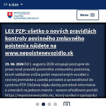
Preskocit na hlavný obsah
arrow_drop_down
SK
e-Gov
menu
Menu
Zastavit automatický posun upútavok
LEX PZP: všetko o nových pravidlách
kontroly povinného zmluvného
poistenia nájdete na
www.nepoistenevozidlo.sk
29. 06. 2026
Od 1. augusta 2026 vstupujú postupne do
praxe nové pravidlá povinného zmluvného poistenia,
ktoré radikálne znížia počet nepoistených vozidiel v
cestnej premávke a zavedú poriadok a spravodlivosť do
systému PZP. Občania nájdu všetky potrebné informácie
o zmenách na jednom mieste – novom oficiálnom portáli
https://nepoistenevozidlo.sk/, ktorý vznikol v spolupráci
Slovenskej kancelárie poisťovateľov (SKP), Slovenskej
pause_presentation
asociácie poisťovní (SLASPO) a Ministerstva vnútra SR.