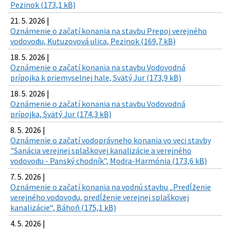
Pezinok (173,1 kB)
21. 5. 2026 |
Oznámenie o začatí konania na stavbu Prepoj verejného
vodovodu, Kutuzovová ulica, Pezinok (169,7 kB)
18. 5. 2026 |
Oznámenie o začatí konania na stavbu Vodovodná
prípojka k priemyselnej hale, Svätý Jur (173,9 kB)
18. 5. 2026 |
Oznámenie o začatí konania na stavbu Vodovodná
prípojka, Svätý Jur (174,3 kB)
8. 5. 2026 |
Oznámenie o začatí vodoprávneho konania vo veci stavby
"Sanácia verejnej splaškovej kanalizácie a verejného
vodovodu - Panský chodník", Modra-Harmónia (173,6 kB)
7. 5. 2026 |
Oznámenie o začatí konania na vodnú stavbu „Predĺženie
verejného vodovodu, predĺženie verejnej splaškovej
kanalizácie“, Báhoň (175,1 kB)
4. 5. 2026 |