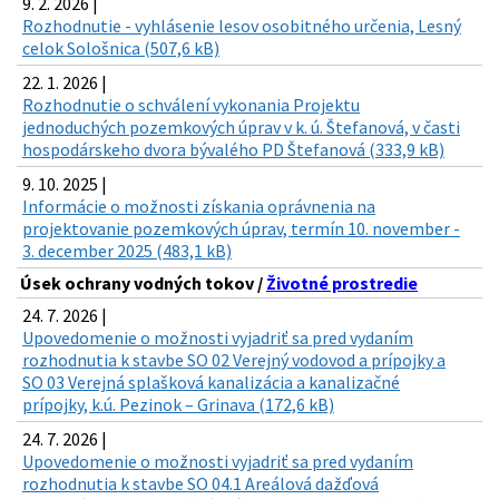
9. 2. 2026 |
Rozhodnutie - vyhlásenie lesov osobitného určenia, Lesný
celok Sološnica (507,6 kB)
22. 1. 2026 |
Rozhodnutie o schválení vykonania Projektu
jednoduchých pozemkových úprav v k. ú. Štefanová, v časti
hospodárskeho dvora bývalého PD Štefanová (333,9 kB)
9. 10. 2025 |
Informácie o možnosti získania oprávnenia na
projektovanie pozemkových úprav, termín 10. november -
3. december 2025 (483,1 kB)
Úsek ochrany vodných tokov /
Životné prostredie
24. 7. 2026 |
Upovedomenie o možnosti vyjadriť sa pred vydaním
rozhodnutia k stavbe SO 02 Verejný vodovod a prípojky a
SO 03 Verejná splašková kanalizácia a kanalizačné
prípojky, k.ú. Pezinok – Grinava (172,6 kB)
24. 7. 2026 |
Upovedomenie o možnosti vyjadriť sa pred vydaním
rozhodnutia k stavbe SO 04.1 Areálová dažďová