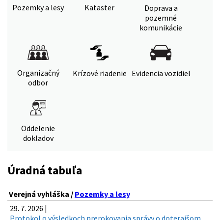
Pozemky a lesy
Kataster
Doprava a
pozemné
komunikácie
Organizačný
Krízové riadenie
Evidencia vozidiel
odbor
Oddelenie
dokladov
Úradná tabuľa
Verejná vyhláška /
Pozemky a lesy
29. 7. 2026 |
Protokol o výsledkoch prerokovania správy o doterajšom