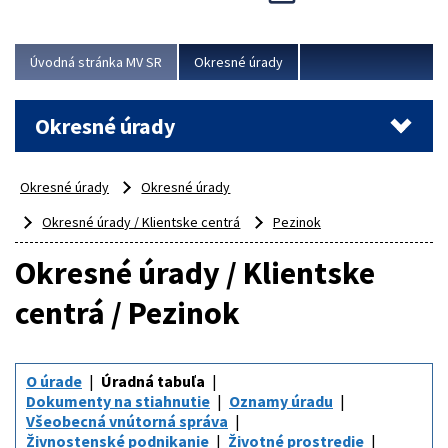
Novinky predstavili na...
Viac
Úvodná stránka MV SR
Okresné úrady
Okresné úrady
Okresné úrady
Okresné úrady
Okresné úrady / Klientske centrá
Pezinok
Okresné úrady / Klientske
centrá / Pezinok
O úrade
Úradná tabuľa
Dokumenty na stiahnutie
Oznamy úradu
Všeobecná vnútorná správa
Živnostenské podnikanie
Životné prostredie