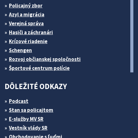
Policajný zbor
Azyl a migrácia
Verejná správa
Hasiči a záchranári
Krízové riadenie
Schengen
Rozvoj občianskej spoločnosti
Športové centrum polície
DÔLEŽITÉ ODKAZY
Podcast
Stan sa policajtom
E-služby MV SR
Vestník vlády SR
Obchodovanie s ľuďmi