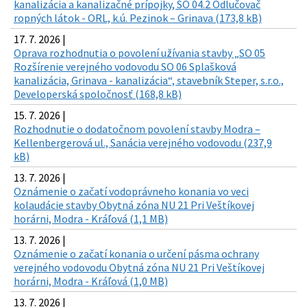
kanalizácia a kanalizačné prípojky, SO 04.2 Odlučovač
ropných látok - ORL, k.ú. Pezinok – Grinava (173,8 kB)
17. 7. 2026 |
Oprava rozhodnutia o povolení užívania stavby „SO 05
Rozšírenie verejného vodovodu SO 06 Splašková
kanalizácia, Grinava - kanalizácia“, stavebník Steper, s.r.o.,
Developerská spoločnosť (168,8 kB)
15. 7. 2026 |
Rozhodnutie o dodatočnom povolení stavby Modra –
Kellenbergerová ul., Sanácia verejného vodovodu (237,9
kB)
13. 7. 2026 |
Oznámenie o začatí vodoprávneho konania vo veci
kolaudácie stavby Obytná zóna NU 21 Pri Veštíkovej
horárni, Modra - Kráľová (1,1 MB)
13. 7. 2026 |
Oznámenie o začatí konania o určení pásma ochrany
verejného vodovodu Obytná zóna NU 21 Pri Veštíkovej
horárni, Modra - Kráľová (1,0 MB)
13. 7. 2026 |