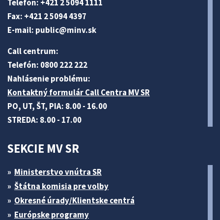
Telefón: +421 2 5094 1111
Fax: +421 2 5094 4397
E-mail:
public@minv
.sk
Call centrum:
Telefón: 0800 222 222
Nahlásenie problému:
Kontaktný formulár Call Centra MV SR
PO, UT, ŠT, PIA: 8.00 - 16.00
STREDA: 8.00 - 17.00
SEKCIE MV SR
Ministerstvo vnútra SR
Štátna komisia pre volby
Okresné úrady/Klientske centrá
Európske programy