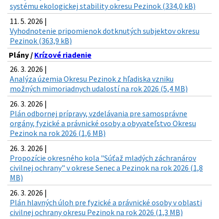
systému ekologickej stability okresu Pezinok (334,0 kB)
11. 5. 2026 |
Vyhodnotenie pripomienok dotknutých subjektov okresu
Pezinok (363,9 kB)
Plány /
Krízové riadenie
26. 3. 2026 |
Analýza územia Okresu Pezinok z hľadiska vzniku
možných mimoriadnych udalostí na rok 2026 (5,4 MB)
26. 3. 2026 |
Plán odbornej prípravy, vzdelávania pre samosprávne
orgány, fyzické a právnické osoby a obyvateľstvo Okresu
Pezinok na rok 2026 (1,6 MB)
26. 3. 2026 |
Propozície okresného kola "Súťaž mladých záchranárov
civilnej ochrany" v okrese Senec a Pezinok na rok 2026 (1,8
MB)
26. 3. 2026 |
Plán hlavných úloh pre fyzické a právnické osoby v oblasti
civilnej ochrany okresu Pezinok na rok 2026 (1,3 MB)