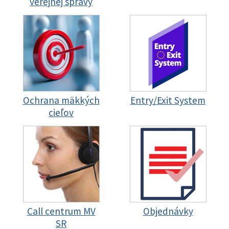
verejnej správy
Ochrana mäkkých
Entry/Exit System
cieľov
Call centrum MV
Objednávky
SR