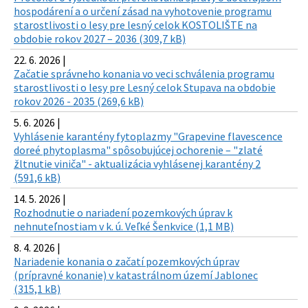
hospodárení a o určení zásad na vyhotovenie programu
starostlivosti o lesy pre lesný celok KOSTOLIŠTE na
obdobie rokov 2027 – 2036 (309,7 kB)
22. 6. 2026 |
Začatie správneho konania vo veci schválenia programu
starostlivosti o lesy pre Lesný celok Stupava na obdobie
rokov 2026 - 2035 (269,6 kB)
5. 6. 2026 |
Vyhlásenie karantény fytoplazmy "Grapevine flavescence
doreé phytoplasma" spôsobujúcej ochorenie – "zlaté
žltnutie viniča" - aktualizácia vyhlásenej karantény 2
(591,6 kB)
14. 5. 2026 |
Rozhodnutie o nariadení pozemkových úprav k
nehnuteľnostiam v k. ú. Veľké Šenkvice (1,1 MB)
8. 4. 2026 |
Nariadenie konania o začatí pozemkových úprav
(prípravné konanie) v katastrálnom území Jablonec
(315,1 kB)