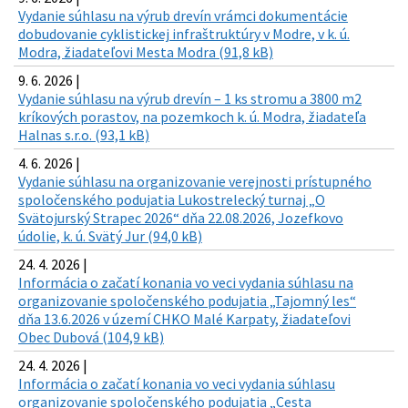
Vydanie súhlasu na výrub drevín vrámci dokumentácie
dobudovanie cyklistickej infraštruktúry v Modre, v k. ú.
Modra, žiadateľovi Mesta Modra (91,8 kB)
9. 6. 2026 |
Vydanie súhlasu na výrub drevín – 1 ks stromu a 3800 m2
kríkových porastov, na pozemkoch k. ú. Modra, žiadateľa
Halnas s.r.o. (93,1 kB)
4. 6. 2026 |
Vydanie súhlasu na organizovanie verejnosti prístupného
spoločenského podujatia Lukostrelecký turnaj „O
Svätojurský Strapec 2026“ dňa 22.08.2026, Jozefkovo
údolie, k. ú. Svätý Jur (94,0 kB)
24. 4. 2026 |
Informácia o začatí konania vo veci vydania súhlasu na
organizovanie spoločenského podujatia „Tajomný les“
dňa 13.6.2026 v území CHKO Malé Karpaty, žiadateľovi
Obec Dubová (104,9 kB)
24. 4. 2026 |
Informácia o začatí konania vo veci vydania súhlasu
organizovanie spoločenského podujatia „Cesta