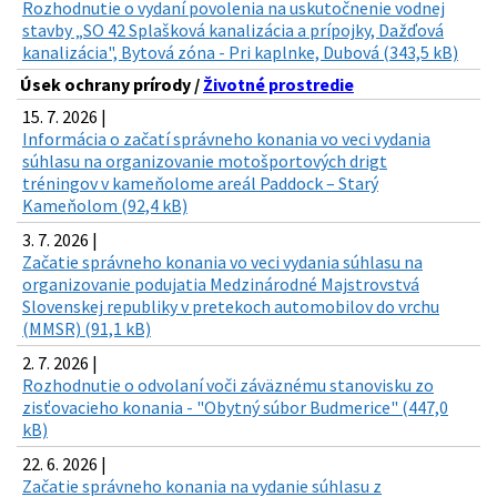
Rozhodnutie o vydaní povolenia na uskutočnenie vodnej
stavby „SO 42 Splašková kanalizácia a prípojky, Dažďová
kanalizácia", Bytová zóna - Pri kaplnke, Dubová (343,5 kB)
Úsek ochrany prírody /
Životné prostredie
15. 7. 2026 |
Informácia o začatí správneho konania vo veci vydania
súhlasu na organizovanie motošportových drigt
tréningov v kameňolome areál Paddock – Starý
Kameňolom (92,4 kB)
3. 7. 2026 |
Začatie správneho konania vo veci vydania súhlasu na
organizovanie podujatia Medzinárodné Majstrovstvá
Slovenskej republiky v pretekoch automobilov do vrchu
(MMSR) (91,1 kB)
2. 7. 2026 |
Rozhodnutie o odvolaní voči záväznému stanovisku zo
zisťovacieho konania - "Obytný súbor Budmerice" (447,0
kB)
22. 6. 2026 |
Začatie správneho konania na vydanie súhlasu z