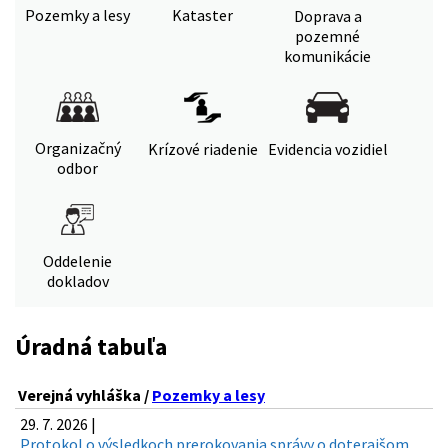
Pozemky a lesy
Kataster
Doprava a
pozemné
komunikácie
Organizačný
Krízové riadenie
Evidencia vozidiel
odbor
Oddelenie
dokladov
Úradná tabuľa
Verejná vyhláška /
Pozemky a lesy
29. 7. 2026 |
Protokol o výsledkoch prerokovania správy o doterajšom