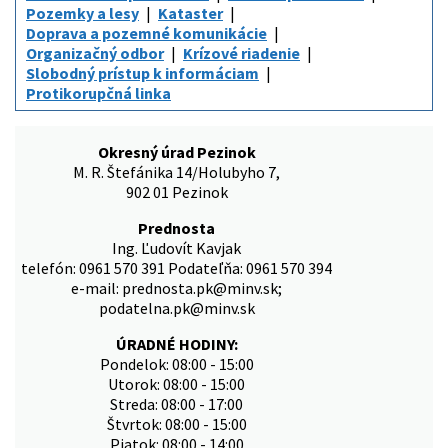
Pozemky a lesy
Kataster
Doprava a pozemné komunikácie
Organizačný odbor
Krízové riadenie
Slobodný prístup k informáciam
Protikorupčná linka
Okresný úrad Pezinok
M. R. Štefánika 14/Holubyho 7,
902 01 Pezinok
Prednosta
Ing. Ľudovít Kavjak
telefón: 0961 570 391 Podateľňa: 0961 570 394
e-mail: prednosta.pk@minv.sk;
podatelna.pk@minv.sk
ÚRADNÉ HODINY:
Pondelok: 08:00 - 15:00
Utorok: 08:00 - 15:00
Streda: 08:00 - 17:00
Štvrtok: 08:00 - 15:00
Piatok: 08:00 - 14:00