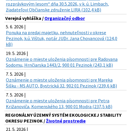
rozprávkovým lesom“ dňa 30.5.2026, v k. ú. Limbach,
žiadateľovi Občianske združenie LIRA (102,4 kB)
Verejná vyhláška /
Organizačný odbor
5. 6. 2026 |
Ponuka na predaj majetku, nehnuteľnosti v okrese
Pezinok, k.ú. Vištuk, notár JUDr. Jana Chovancová (124,0
kB)
19. 5. 2026 |
Oznámenie o mieste uloženia písomnosti pre Radovana
Sodomu, Hrnčiarska 1443/2, 900 01 Pezinok (243,1 kB)
7. 5. 2026 |
Oznámenie o mieste uloženia písomnosti pre Mareka
Šišku - MS AUTO, Bystrická 32, 902 01 Pezinok (239,6 kB)
7. 5. 2026 |
Oznámenie o mieste uloženia písomnosti pre Petra
Križanoviča, Komenského 13, 900 01 Modra (237,5 kB)
REGIONÁLNY ÚZEMNÝ SYSTÉM EKOLOGICKEJ STABILITY
OKRESU PEZINOK /
Životné prostredie
21. 5. 2026 |