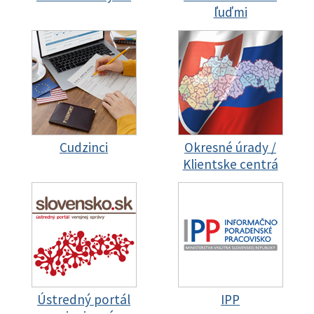
ľuďmi
Cudzinci
Okresné úrady /
Klientske centrá
Ústredný portál
IPP