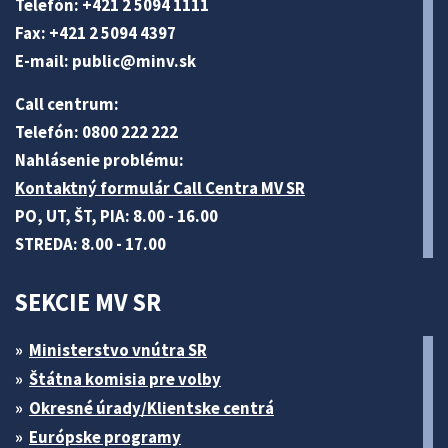
Telefón: +421 2 5094 1111
Fax: +421 2 5094 4397
E-mail:
public@minv
.sk
Call centrum:
Telefón: 0800 222 222
Nahlásenie problému:
Kontaktný formulár Call Centra MV SR
PO, UT, ŠT, PIA: 8.00 - 16.00
STREDA: 8.00 - 17.00
SEKCIE MV SR
Ministerstvo vnútra SR
Štátna komisia pre volby
Okresné úrady/Klientske centrá
Európske programy