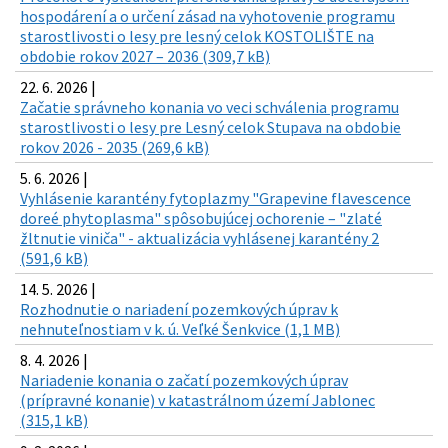
hospodárení a o určení zásad na vyhotovenie programu
starostlivosti o lesy pre lesný celok KOSTOLIŠTE na
obdobie rokov 2027 – 2036 (309,7 kB)
22. 6. 2026 |
Začatie správneho konania vo veci schválenia programu
starostlivosti o lesy pre Lesný celok Stupava na obdobie
rokov 2026 - 2035 (269,6 kB)
5. 6. 2026 |
Vyhlásenie karantény fytoplazmy "Grapevine flavescence
doreé phytoplasma" spôsobujúcej ochorenie – "zlaté
žltnutie viniča" - aktualizácia vyhlásenej karantény 2
(591,6 kB)
14. 5. 2026 |
Rozhodnutie o nariadení pozemkových úprav k
nehnuteľnostiam v k. ú. Veľké Šenkvice (1,1 MB)
8. 4. 2026 |
Nariadenie konania o začatí pozemkových úprav
(prípravné konanie) v katastrálnom území Jablonec
(315,1 kB)