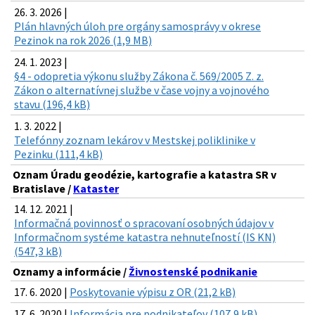
26. 3. 2026 |
Plán hlavných úloh pre orgány samosprávy v okrese
Pezinok na rok 2026 (1,9 MB)
24. 1. 2023 |
§4 - odopretia výkonu služby Zákona č. 569/2005 Z. z.
Zákon o alternatívnej službe v čase vojny a vojnového
stavu (196,4 kB)
1. 3. 2022 |
Telefónny zoznam lekárov v Mestskej poliklinike v
Pezinku (111,4 kB)
Oznam Úradu geodézie, kartografie a katastra SR v
Bratislave /
Kataster
14. 12. 2021 |
Informačná povinnosť o spracovaní osobných údajov v
Informačnom systéme katastra nehnuteľností (IS KN)
(547,3 kB)
Oznamy a informácie /
Živnostenské podnikanie
17. 6. 2020 |
Poskytovanie výpisu z OR (21,2 kB)
17. 6. 2020 |
Informácia pre podnikateľov (107,9 kB)