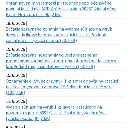
organizovaním verejnosti prístupného spoločenského
podujatia „Letný LARP Kráľovstvo vína 2026“, žiadateľovi:
Event Horizon, o. z. (95,2 kB)
18. 6. 2026 |
Začatie správneho konania na vydanie súhlasu na výrub
drevín – kríkových porastov, rastúcich v k. ú. Pezinok,
žiadateľovi – fyzická osoba. (90,7 kB)
15. 6. 2026 |
Začatie správne hokonania vo veci umiestnenia
prenosného zariadenia - oplotenie oborovým pletivom v
k. ú. Veľké Tŕnie, žiadateľovi – fyzická (93,7 kB)
15. 6. 2026 |
Oznámenie o výrube dreviny – 1 ks smrek obyčajný, rastúci
na trase plynovodu v správe SPP-distribúcia, k. ú. Modra
(104,9 kB)
11. 6. 2026 |
Vydanie súhlasu na výrub 1 ks javora, rastúceho na
pozemku s par. č. 4693/2 v k. ú. Svätý Jur, žiadateľovi -
fyzická osoba (92,7 kB)
9. 6. 2026 |