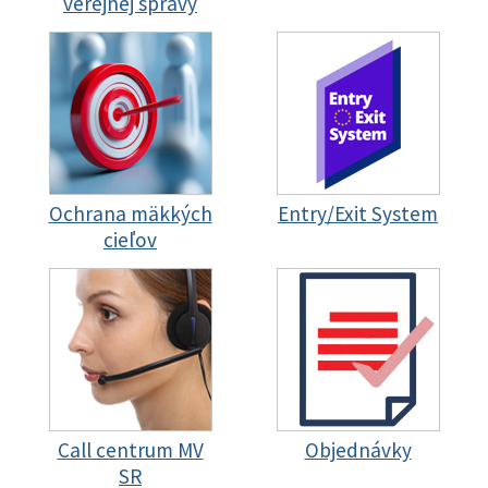
verejnej správy
Ochrana mäkkých
Entry/Exit System
cieľov
Call centrum MV
Objednávky
SR