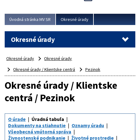
Novinky predstavili na...
Viac
Úvodná stránka MV SR
Okresné úrady
Okresné úrady
Okresné úrady
Okresné úrady
Okresné úrady / Klientske centrá
Pezinok
Okresné úrady / Klientske
centrá / Pezinok
O úrade
Úradná tabuľa
Dokumenty na stiahnutie
Oznamy úradu
Všeobecná vnútorná správa
Živnostenské podnikanie
Životné prostredie