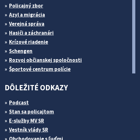
Policajný zbor
Azyl a migrácia
Verejná správa
Hasiči a záchranári
Krízové riadenie
Schengen
Rozvoj občianskej spoločnosti
Športové centrum polície
DÔLEŽITÉ ODKAZY
Podcast
Stan sa policajtom
E-služby MV SR
Vestník vlády SR
Obchodovanie s ľuďmi