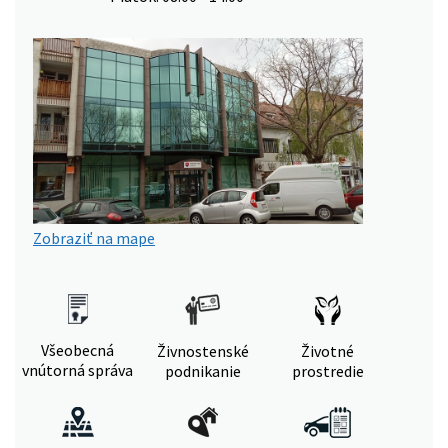
Zobraziť na mape
Všeobecná
Živnostenské
Životné
vnútorná správa
podnikanie
prostredie