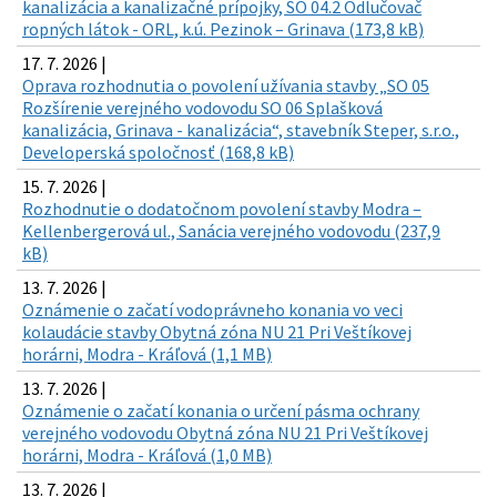
kanalizácia a kanalizačné prípojky, SO 04.2 Odlučovač
ropných látok - ORL, k.ú. Pezinok – Grinava (173,8 kB)
17. 7. 2026 |
Oprava rozhodnutia o povolení užívania stavby „SO 05
Rozšírenie verejného vodovodu SO 06 Splašková
kanalizácia, Grinava - kanalizácia“, stavebník Steper, s.r.o.,
Developerská spoločnosť (168,8 kB)
15. 7. 2026 |
Rozhodnutie o dodatočnom povolení stavby Modra –
Kellenbergerová ul., Sanácia verejného vodovodu (237,9
kB)
13. 7. 2026 |
Oznámenie o začatí vodoprávneho konania vo veci
kolaudácie stavby Obytná zóna NU 21 Pri Veštíkovej
horárni, Modra - Kráľová (1,1 MB)
13. 7. 2026 |
Oznámenie o začatí konania o určení pásma ochrany
verejného vodovodu Obytná zóna NU 21 Pri Veštíkovej
horárni, Modra - Kráľová (1,0 MB)
13. 7. 2026 |