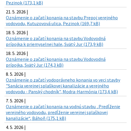
Pezinok (173,1 kB)
21. 5. 2026 |
Oznámenie o začatí konania na stavbu Prepoj verejného
vodovodu, Kutuzovová ulica, Pezinok (169,7 kB)
18. 5. 2026 |
Oznámenie o začatí konania na stavbu Vodovodná
prípojka k priemyselnej hale, Svätý Jur (173,9 kB)
18. 5. 2026 |
Oznámenie o začatí konania na stavbu Vodovodná
prípojka, Svätý Jur (174,3 kB)
8. 5. 2026 |
Oznámenie o začatí vodoprávneho konania vo veci stavby
"Sanácia verejnej splaškovej kanalizácie a verejného
vodovodu - Panský chodník", Modra-Harmónia (173,6 kB)
7. 5. 2026 |
Oznámenie o začatí konania na vodnú stavbu „Predĺženie
verejného vodovodu, predĺženie verejnej splaškovej
kanalizácie“, Báhoň (175,1 kB)
4. 5. 2026 |