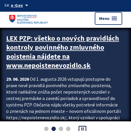
Preskocit na hlavný obsah
arrow_drop_down
SK
e-Gov
menu
Menu
Zastavit automatický posun upútavok
LEX PZP: všetko o nových pravidlách
kontroly povinného zmluvného
poistenia nájdete na
www.nepoistenevozidlo.sk
29. 06. 2026
Od 1. augusta 2026 vstupujú postupne do
praxe nové pravidlá povinného zmluvného poistenia,
ktoré radikálne znížia počet nepoistených vozidiel v
cestnej premávke a zavedú poriadok a spravodlivosť do
systému PZP. Občania nájdu všetky potrebné informácie
o zmenách na jednom mieste – novom oficiálnom portáli
https://nepoistenevozidlo.sk/, ktorý vznikol v spolupráci
Slovenskej kancelárie poisťovateľov (SKP), Slovenskej
pause_presentation
asociácie poisťovní (SLASPO) a Ministerstva vnútra SR.