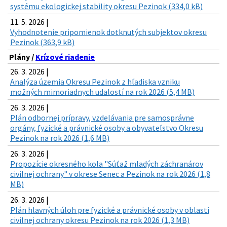
systému ekologickej stability okresu Pezinok (334,0 kB)
11. 5. 2026 |
Vyhodnotenie pripomienok dotknutých subjektov okresu
Pezinok (363,9 kB)
Plány /
Krízové riadenie
26. 3. 2026 |
Analýza územia Okresu Pezinok z hľadiska vzniku
možných mimoriadnych udalostí na rok 2026 (5,4 MB)
26. 3. 2026 |
Plán odbornej prípravy, vzdelávania pre samosprávne
orgány, fyzické a právnické osoby a obyvateľstvo Okresu
Pezinok na rok 2026 (1,6 MB)
26. 3. 2026 |
Propozície okresného kola "Súťaž mladých záchranárov
civilnej ochrany" v okrese Senec a Pezinok na rok 2026 (1,8
MB)
26. 3. 2026 |
Plán hlavných úloh pre fyzické a právnické osoby v oblasti
civilnej ochrany okresu Pezinok na rok 2026 (1,3 MB)