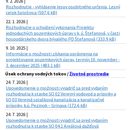
9. 2. 2026 |
Rozhodnutie - vyhlásenie lesov osobitného určenia, Lesný
celok Sološnica (507,6 kB)
22. 1. 2026 |
Rozhodnutie o schválení vykonania Projektu
jednoduchých pozemkových úprav v k. ú. Štefanová, v časti
hospodárskeho dvora bývalého PD Štefanová (333,9 kB)
9. 10. 2025 |
Informácie o možnosti získania oprávnenia na
projektovanie pozemkových úprav, termín 10. november -
3. december 2025 (483,1 kB)
Úsek ochrany vodných tokov /
Životné prostredie
24. 7. 2026 |
Upovedomenie o možnosti vyjadriť sa pred vydaním
rozhodnutia k stavbe SO 02 Verejný vodovod a prípojky a
SO 03 Verejná splašková kanalizácia a kanalizačné
prípojky, k.ú. Pezinok – Grinava (172,6 kB)
24. 7. 2026 |
Upovedomenie o možnosti vyjadriť sa pred vydaním
rozhodnutia k stavbe SO 04.1 Areálová dažďová