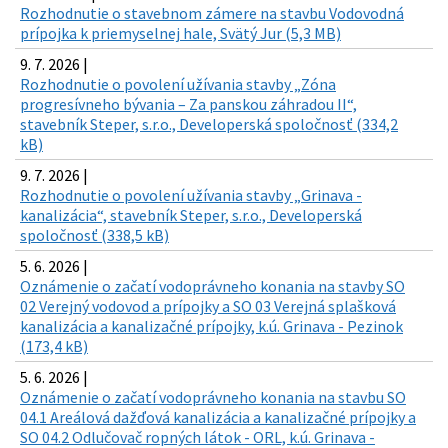
Rozhodnutie o stavebnom zámere na stavbu Vodovodná
prípojka k priemyselnej hale, Svätý Jur (5,3 MB)
9. 7. 2026 |
Rozhodnutie o povolení užívania stavby „Zóna
progresívneho bývania – Za panskou záhradou II“,
stavebník Steper, s.r.o., Developerská spoločnosť (334,2
kB)
9. 7. 2026 |
Rozhodnutie o povolení užívania stavby „Grinava -
kanalizácia“, stavebník Steper, s.r.o., Developerská
spoločnosť (338,5 kB)
5. 6. 2026 |
Oznámenie o začatí vodoprávneho konania na stavby SO
02 Verejný vodovod a prípojky a SO 03 Verejná splašková
kanalizácia a kanalizačné prípojky, k.ú. Grinava - Pezinok
(173,4 kB)
5. 6. 2026 |
Oznámenie o začatí vodoprávneho konania na stavbu SO
04.1 Areálová dažďová kanalizácia a kanalizačné prípojky a
SO 04.2 Odlučovač ropných látok - ORL, k.ú. Grinava -