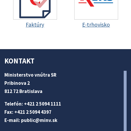
Faktúry
E-trhovisko
KONTAKT
Ministerstvo vnútra SR
Pribinova 2
812 72 Bratislava
Telefón: +421 2 5094 1111
Fax: +421 2 5094 4397
E-mail:
public@minv
.sk