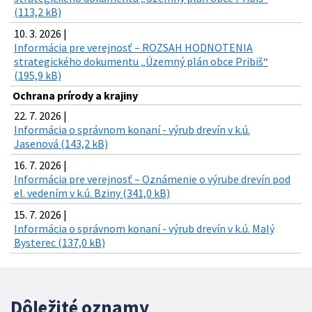
(113,2 kB)
10. 3. 2026 |
Informácia pre verejnosť – ROZSAH HODNOTENIA
strategického dokumentu „Územný plán obce Pribiš“
(195,9 kB)
Ochrana prírody a krajiny
22. 7. 2026 |
Informácia o správnom konaní - výrub drevín v k.ú.
Jasenová (143,2 kB)
16. 7. 2026 |
Informácia pre verejnosť – Oznámenie o výrube drevín pod
el. vedením v k.ú. Bziny (341,0 kB)
15. 7. 2026 |
Informácia o správnom konaní - výrub drevín v k.ú. Malý
Bysterec (137,0 kB)
Dôležité oznamy