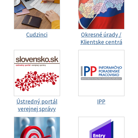
Cudzinci
Okresné úrady /
Klientske centrá
Ústredný portál
IPP
verejnej správy