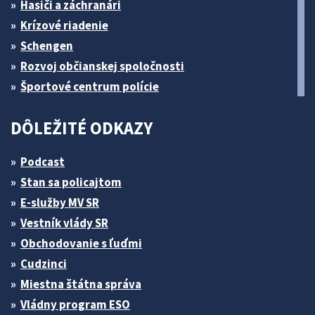
Hasiči a záchranári
Krízové riadenie
Schengen
Rozvoj občianskej spoločnosti
Športové centrum polície
DÔLEŽITÉ ODKAZY
Podcast
Stan sa policajtom
E-služby MV SR
Vestník vlády SR
Obchodovanie s ľuďmi
Cudzinci
Miestna štátna správa
Vládny program ESO