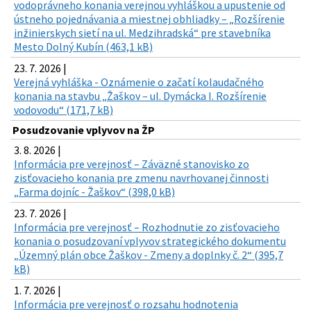
vodoprávneho konania verejnou vyhláškou a upustenie od
ústneho pojednávania a miestnej obhliadky – „Rozšírenie
inžinierskych sietí na ul. Medzihradská“ pre stavebníka
Mesto Dolný Kubín (463,1 kB)
23. 7. 2026 |
Verejná vyhláška - Oznámenie o začatí kolaudačného
konania na stavbu „Žaškov – ul. Dymácka I. Rozšírenie
vodovodu“ (171,7 kB)
Posudzovanie vplyvov na ŽP
3. 8. 2026 |
Informácia pre verejnosť – Záväzné stanovisko zo
zisťovacieho konania pre zmenu navrhovanej činnosti
„Farma dojníc - Žaškov“ (398,0 kB)
23. 7. 2026 |
Informácia pre verejnosť – Rozhodnutie zo zisťovacieho
konania o posudzovaní vplyvov strategického dokumentu
„Územný plán obce Žaškov - Zmeny a doplnky č. 2“ (395,7
kB)
1. 7. 2026 |
Informácia pre verejnosť o rozsahu hodnotenia