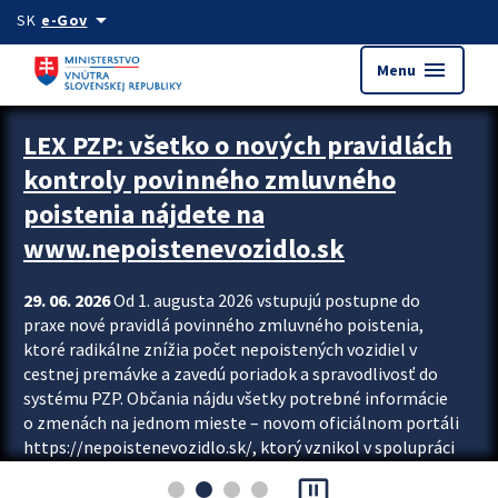
Preskocit na hlavný obsah
arrow_drop_down
SK
e-Gov
menu
Menu
Zastavit automatický posun upútavok
LEX PZP: všetko o nových pravidlách
kontroly povinného zmluvného
poistenia nájdete na
www.nepoistenevozidlo.sk
29. 06. 2026
Od 1. augusta 2026 vstupujú postupne do
praxe nové pravidlá povinného zmluvného poistenia,
ktoré radikálne znížia počet nepoistených vozidiel v
cestnej premávke a zavedú poriadok a spravodlivosť do
systému PZP. Občania nájdu všetky potrebné informácie
o zmenách na jednom mieste – novom oficiálnom portáli
https://nepoistenevozidlo.sk/, ktorý vznikol v spolupráci
Slovenskej kancelárie poisťovateľov (SKP), Slovenskej
pause_presentation
asociácie poisťovní (SLASPO) a Ministerstva vnútra SR.