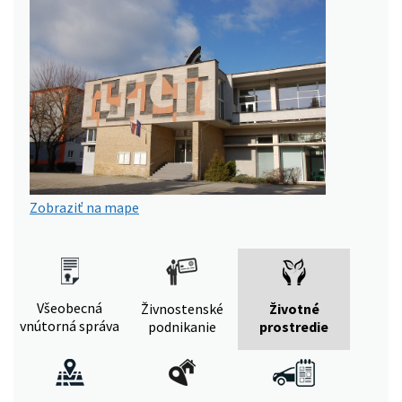
Zobraziť na mape
Všeobecná
Živnostenské
Životné
vnútorná správa
podnikanie
prostredie