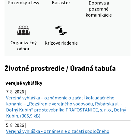
Pozemky a lesy
Kataster
Doprava a
pozemné
komunikácie
Organizačný
Krízové riadenie
odbor
Životné prostredie / Úradná tabuľa
Verejné vyhlášky
7. 8. 2026 |
Verejná vyhláška – oznámenie o začatí kolaudačného
konania – „Rozšírenie verejného vodovodu, Rybárska ul. -
Dolný Kubín“ pre stavebníka TRAFOSTANICE, s. r. .o., Dolný
Kubín. (306,9 kB)
5. 8. 2026 |
Verejná vyhláška - oznámenie o začatí spoločného