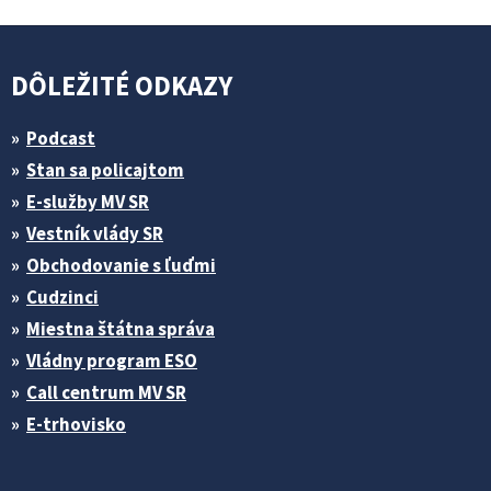
DÔLEŽITÉ ODKAZY
Podcast
Stan sa policajtom
E-služby MV SR
Vestník vlády SR
Obchodovanie s ľuďmi
Cudzinci
Miestna štátna správa
Vládny program ESO
Call centrum MV SR
E-trhovisko