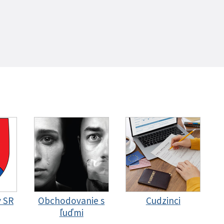
y SR
Obchodovanie s
Cudzinci
ľuďmi