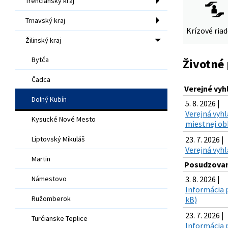
Trenčiansky kraj
Trnavský kraj
Krízové ria
Žilinský kraj
Bytča
Životné 
Čadca
Verejné vyh
Dolný Kubín
5. 8. 2026 |
Verejná vyh
Kysucké Nové Mesto
miestnej obh
Liptovský Mikuláš
23. 7. 2026 |
Verejná vyhl
Martin
Posudzovan
Námestovo
3. 8. 2026 |
Informácia p
Ružomberok
kB)
23. 7. 2026 |
Turčianske Teplice
Informácia 