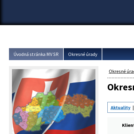
Úvodná stránka MV SR
Okresné úrady
Okresné úra
Okresn
Aktuality
Klien