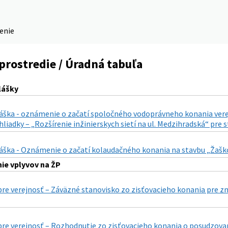
denie
prostredie / Úradná tabuľa
lášky
láška - oznámenie o začatí spoločného vodoprávneho konania vere
liadky – „Rozšírenie inžinierskych sietí na ul. Medzihradská“ pre
áška - Oznámenie o začatí kolaudačného konania na stavbu „Žaškov
ie vplyvov na ŽP
re verejnosť – Záväzné stanovisko zo zisťovacieho konania pre z
pre verejnosť – Rozhodnutie zo zisťovacieho konania o posudzov