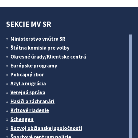
SEKCIE MV SR
Ministerstvo vnútra SR
Štátna komisia pre volby
Okresné úrady/Klientske centrá
Európske programy
Policajný zbor
Azyl a migrácia
Verejná správa
Hasiči a záchranári
Krízové riadenie
Schengen
Rozvoj občianskej spoločnosti
Športové centrum polície