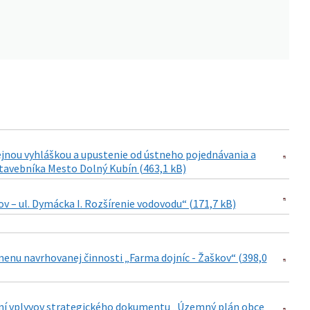
jnou vyhláškou a upustenie od ústneho pojednávania a
 stavebníka Mesto Dolný Kubín (463,1 kB)
 – ul. Dymácka I. Rozšírenie vodovodu“ (171,7 kB)
menu navrhovanej činnosti „Farma dojníc - Žaškov“ (398,0
aní vplyvov strategického dokumentu „Územný plán obce