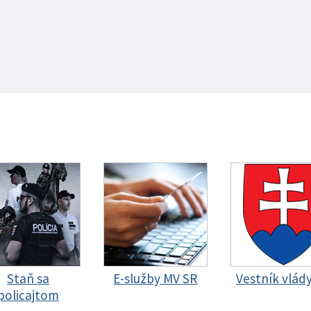
Staň sa
E-služby MV SR
Vestník vlád
policajtom