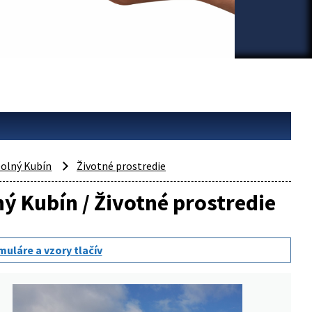
olný Kubín
Životné prostredie
ný Kubín / Životné prostredie
muláre a vzory tlačív