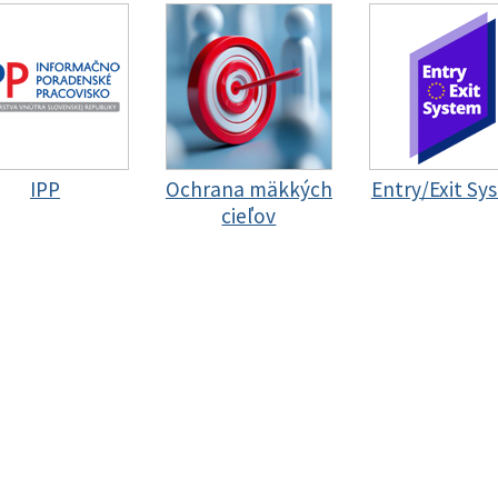
IPP
Ochrana mäkkých
Entry/Exit Sy
cieľov