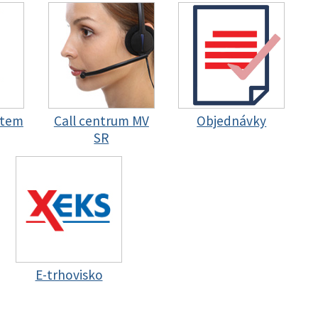
stem
Call centrum MV
Objednávky
SR
E-trhovisko