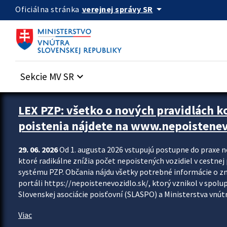
Preskocit na hlavný obsah
arrow_drop_down
verejnej správy SR
Oficiálna stránka
Sekcie MV SR
keyboard_arrow_down
Zastavit automatický posun upútavok
LEX PZP: všetko o nových pravidlách 
poistenia nájdete na www.nepoistenev
29. 06. 2026
Od 1. augusta 2026 vstupujú postupne do praxe 
ktoré radikálne znížia počet nepoistených vozidiel v cestne
systému PZP. Občania nájdu všetky potrebné informácie o 
portáli https://nepoistenevozidlo.sk/, ktorý vznikol v spolu
Slovenskej asociácie poisťovní (SLASPO) a Ministerstva vnútra
Viac