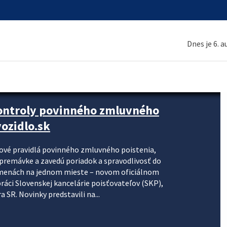
Dnes je 6. 
kontroly povinného zmluvného
ozidlo.sk
nové pravidlá povinného zmluvného poistenia,
j premávke a zavedú poriadok a spravodlivosť do
zmenách na jednom mieste – novom oficiálnom
práci Slovenskej kancelárie poisťovateľov (SKP),
 SR. Novinky predstavili na...