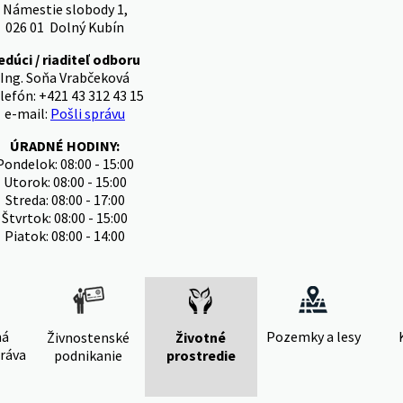
Námestie slobody 1,
026 01 Dolný Kubín
edúci / riaditeľ odboru
Ing. Soňa Vrabčeková
lefón: +421 43 312 43 15
e-mail:
Pošli správu
ÚRADNÉ HODINY:
Pondelok: 08:00 - 15:00
Utorok: 08:00 - 15:00
Streda: 08:00 - 17:00
Štvrtok: 08:00 - 15:00
Piatok: 08:00 - 14:00
ná
Pozemky a lesy
Živnostenské
Životné
ráva
podnikanie
prostredie