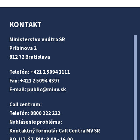
KONTAKT
Ministerstvo vnútra SR
Pribinova 2
812 72 Bratislava
Telefón: +421 2 5094 1111
Fax: +421 2 5094 4397
E-mail:
public@minv
.sk
Call centrum:
Telefón: 0800 222 222
Nahlásenie problému:
Kontaktný formulár Call Centra MV SR
PO, UT, ŠT, PIA: 8.00 - 16.00