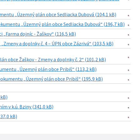
umentu „Územný plán obce Sedliacka Dubová (104,1 kB)
kumentu „Územný plán obce Sedliacka Dubová“ (196,7 kB)
 „Farma dojníc - Žaškov“ (116,5 kB)
Zmeny a doplnky č. 4 – ÚPN obce Zázrivá“ (103,5 kB)
n obce Žaškov - Zmeny a doplnky č. 2“ (101,2 kB)
umentu „Územný plán obce Pribiš“ (113,2 kB)
okumentu „Územný plán obce Pribiš“ (195,9 kB)
 kB)
ím v k.ú. Bziny (341,0 kB)
137,0 kB)