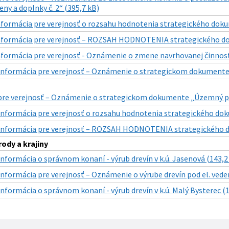
ny a doplnky č. 2“ (395,7 kB)
nformácia pre verejnosť o rozsahu hodnotenia strategického dok
nformácia pre verejnosť – ROZSAH HODNOTENIA strategického do
nformácia pre verejnosť - Oznámenie o zmene navrhovanej činnosti
Informácia pre verejnosť – Oznámenie o strategickom dokumente „
pre verejnosť – Oznámenie o strategickom dokumente „Územný plá
Informácia pre verejnosť o rozsahu hodnotenia strategického dok
Informácia pre verejnosť – ROZSAH HODNOTENIA strategického d
ody a krajiny
Informácia o správnom konaní - výrub drevín v k.ú. Jasenová (143,2
Informácia pre verejnosť – Oznámenie o výrube drevín pod el. veden
Informácia o správnom konaní - výrub drevín v k.ú. Malý Bysterec (