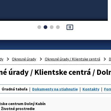
pause_presentation
dy
Okresné úrady
Okresné úrady / Klientske centrá
D
é úrady / Klientske centrá / Dol
Úradná tabuľa
Dokumenty na stiahnutie
Kontakty
For
tske centrum Dolný Kubín
Životné prostredie