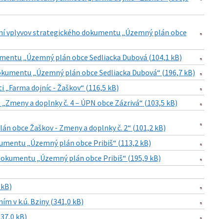
aní vplyvov strategického dokumentu „Územný plán obce
umentu „Územný plán obce Sedliacka Dubová (104,1 kB)
kumentu „Územný plán obce Sedliacka Dubová“ (196,7 kB)
 „Farma dojníc - Žaškov“ (116,5 kB)
Zmeny a doplnky č. 4 – ÚPN obce Zázrivá“ (103,5 kB)
n obce Žaškov - Zmeny a doplnky č. 2“ (101,2 kB)
umentu „Územný plán obce Pribiš“ (113,2 kB)
okumentu „Územný plán obce Pribiš“ (195,9 kB)
 kB)
ím v k.ú. Bziny (341,0 kB)
137,0 kB)