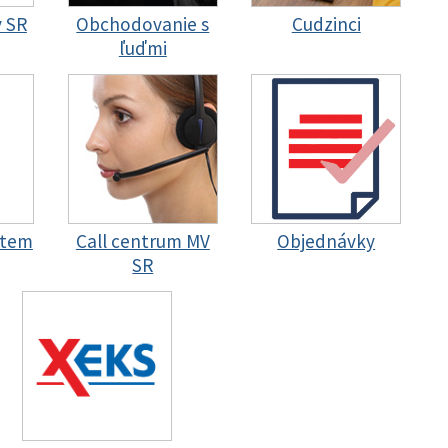
y SR
Obchodovanie s
Cudzinci
ľuďmi
stem
Call centrum MV
Objednávky
SR