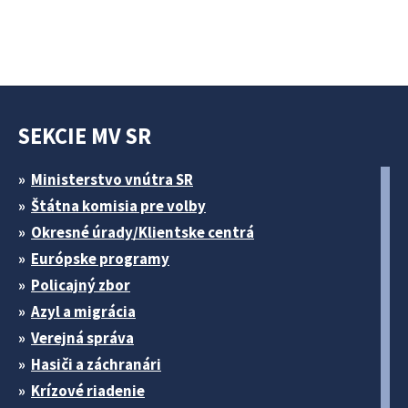
SEKCIE MV SR
Ministerstvo vnútra SR
Štátna komisia pre volby
Okresné úrady/Klientske centrá
Európske programy
Policajný zbor
Azyl a migrácia
Verejná správa
Hasiči a záchranári
Krízové riadenie