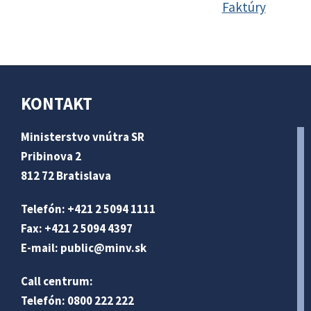
Faktúry
KONTAKT
Ministerstvo vnútra SR
Pribinova 2
812 72 Bratislava
Telefón: +421 2 5094 1111
Fax: +421 2 5094 4397
E-mail:
public@minv
.sk
Call centrum:
Telefón: 0800 222 222