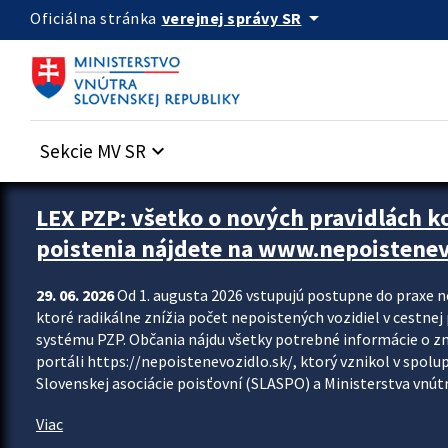
Preskocit na hlavný obsah
arrow_drop_down
verejnej správy SR
Oficiálna stránka
Sekcie MV SR
keyboard_arrow_down
Zastavit automatický posun upútavok
LEX PZP: všetko o nových pravidlách 
poistenia nájdete na www.nepoistenev
29. 06. 2026
Od 1. augusta 2026 vstupujú postupne do praxe 
ktoré radikálne znížia počet nepoistených vozidiel v cestne
systému PZP. Občania nájdu všetky potrebné informácie o 
portáli https://nepoistenevozidlo.sk/, ktorý vznikol v spolu
Slovenskej asociácie poisťovní (SLASPO) a Ministerstva vnútra
Viac