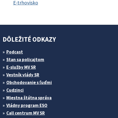
E-trhovisko
DÔLEŽITÉ ODKAZY
Podcast
Stan sa policajtom
E-služby MV SR
Vestník vlády SR
Obchodovanie s ľuďmi
Cudzinci
Miestna štátna správa
Vládny program ESO
Call centrum MV SR