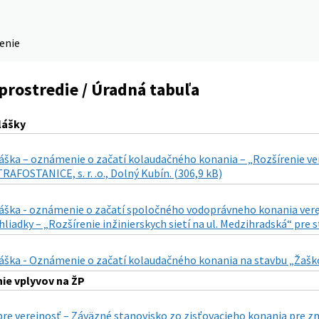
denie
prostredie / Úradná tabuľa
lášky
áška – oznámenie o začatí kolaudačného konania – „Rozšírenie ver
RAFOSTANICE, s. r. .o., Dolný Kubín. (306,9 kB)
láška - oznámenie o začatí spoločného vodoprávneho konania vere
liadky – „Rozšírenie inžinierskych sietí na ul. Medzihradská“ pre
áška - Oznámenie o začatí kolaudačného konania na stavbu „Žaškov
ie vplyvov na ŽP
re verejnosť – Záväzné stanovisko zo zisťovacieho konania pre z