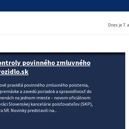
Dnes je 7.
kontroly povinného zmluvného
ozidlo.sk
nové pravidlá povinného zmluvného poistenia,
j premávke a zavedú poriadok a spravodlivosť do
zmenách na jednom mieste – novom oficiálnom
práci Slovenskej kancelárie poisťovateľov (SKP),
 SR. Novinky predstavili na...