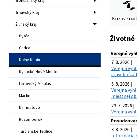
Trenčiansky kraj
Trnavský kraj
Krízové ria
Žilinský kraj
Bytča
Životné 
Čadca
Verejné vyh
Dolný Kubín
7. 8. 2026 |
Verejná vyhl
Kysucké Nové Mesto
stavebníka T
Liptovský Mikuláš
5. 8. 2026 |
Verejná vyh
Martin
miestnej obh
23. 7. 2026 |
Námestovo
Verejná vyhl
Ružomberok
Posudzovan
3. 8. 2026 |
Turčianske Teplice
Informácia p