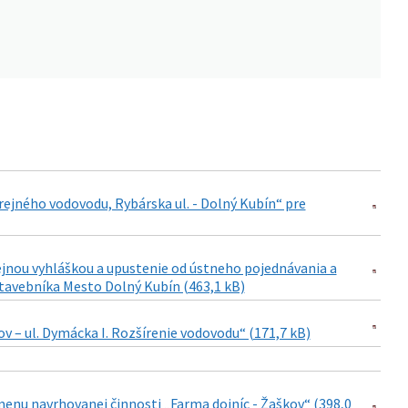
ejného vodovodu, Rybárska ul. - Dolný Kubín“ pre
jnou vyhláškou a upustenie od ústneho pojednávania a
 stavebníka Mesto Dolný Kubín (463,1 kB)
 – ul. Dymácka I. Rozšírenie vodovodu“ (171,7 kB)
menu navrhovanej činnosti „Farma dojníc - Žaškov“ (398,0