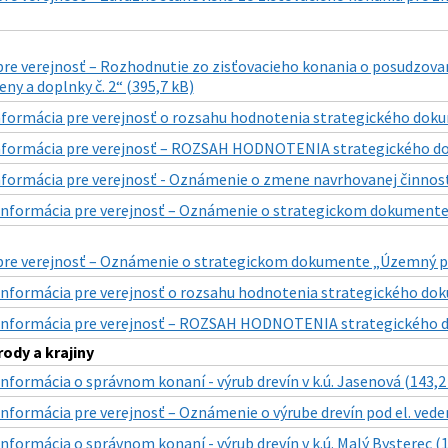
pre verejnosť – Rozhodnutie zo zisťovacieho konania o posudzov
ny a doplnky č. 2“ (395,7 kB)
nformácia pre verejnosť o rozsahu hodnotenia strategického dok
nformácia pre verejnosť – ROZSAH HODNOTENIA strategického do
nformácia pre verejnosť - Oznámenie o zmene navrhovanej činnosti
Informácia pre verejnosť – Oznámenie o strategickom dokumente „
pre verejnosť – Oznámenie o strategickom dokumente „Územný plá
Informácia pre verejnosť o rozsahu hodnotenia strategického dok
Informácia pre verejnosť – ROZSAH HODNOTENIA strategického d
ody a krajiny
Informácia o správnom konaní - výrub drevín v k.ú. Jasenová (143,2
Informácia pre verejnosť – Oznámenie o výrube drevín pod el. veden
Informácia o správnom konaní - výrub drevín v k.ú. Malý Bysterec (