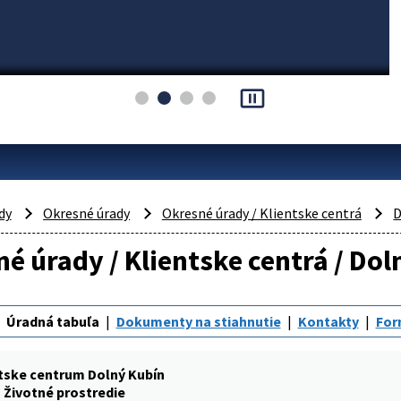
pause_presentation
dy
Okresné úrady
Okresné úrady / Klientske centrá
D
é úrady / Klientske centrá / Dol
Úradná tabuľa
Dokumenty na stiahnutie
Kontakty
For
tske centrum Dolný Kubín
Životné prostredie