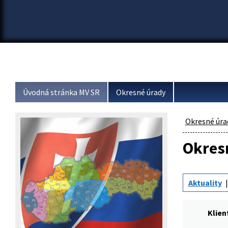
Úvodná stránka MV SR
Okresné úrady
Okresné úra
Okresn
Aktuality
Klien