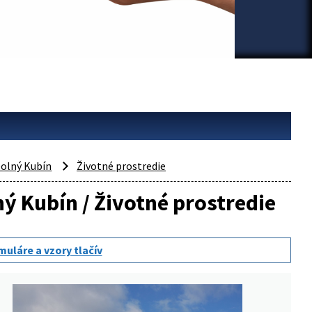
olný Kubín
Životné prostredie
ný Kubín / Životné prostredie
muláre a vzory tlačív