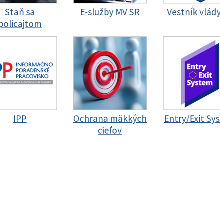
Staň sa
E-služby MV SR
Vestník vlád
policajtom
IPP
Ochrana mäkkých
Entry/Exit Sy
cieľov