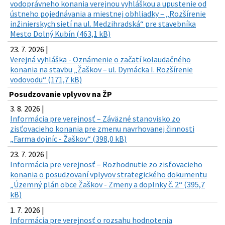
vodoprávneho konania verejnou vyhláškou a upustenie od
ústneho pojednávania a miestnej obhliadky – „Rozšírenie
inžinierskych sietí na ul. Medzihradská“ pre stavebníka
Mesto Dolný Kubín (463,1 kB)
23. 7. 2026 |
Verejná vyhláška - Oznámenie o začatí kolaudačného
konania na stavbu „Žaškov – ul. Dymácka I. Rozšírenie
vodovodu“ (171,7 kB)
Posudzovanie vplyvov na ŽP
3. 8. 2026 |
Informácia pre verejnosť – Záväzné stanovisko zo
zisťovacieho konania pre zmenu navrhovanej činnosti
„Farma dojníc - Žaškov“ (398,0 kB)
23. 7. 2026 |
Informácia pre verejnosť – Rozhodnutie zo zisťovacieho
konania o posudzovaní vplyvov strategického dokumentu
„Územný plán obce Žaškov - Zmeny a doplnky č. 2“ (395,7
kB)
1. 7. 2026 |
Informácia pre verejnosť o rozsahu hodnotenia