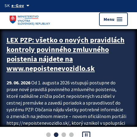
Preskocit na hlavný obsah
arrow_drop_down
SK
e-Gov
menu
Menu
Zastavit automatický posun upútavok
LEX PZP: všetko o nových pravidlách
kontroly povinného zmluvného
poistenia nájdete na
www.nepoistenevozidlo.sk
29. 06. 2026
Od 1. augusta 2026 vstupujú postupne do
praxe nové pravidlá povinného zmluvného poistenia,
ktoré radikálne znížia počet nepoistených vozidiel v
cestnej premávke a zavedú poriadok a spravodlivosť do
systému PZP. Občania nájdu všetky potrebné informácie
o zmenách na jednom mieste – novom oficiálnom portáli
https://nepoistenevozidlo.sk/, ktorý vznikol v spolupráci
Slovenskej kancelárie poisťovateľov (SKP), Slovenskej
pause_presentation
asociácie poisťovní (SLASPO) a Ministerstva vnútra SR.