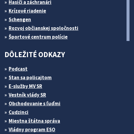
Hasiči a záchranári
Krízové riadenie
Schengen
Rozvoj občianskej spoločnosti
Športové centrum polície
DÔLEŽITÉ ODKAZY
Podcast
Stan sa policajtom
E-služby MV SR
Vestník vlády SR
Obchodovanie s ľuďmi
Cudzinci
Miestna štátna správa
Vládny program ESO