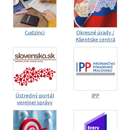
Cudzinci
Okresné úrady /
Klientske centrá
Ústredný portál
IPP
verejnej správy