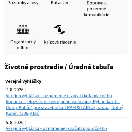
Pozemky a lesy
Kataster
Doprava a
pozemné
komunikácie
Organizačný
Krízové riadenie
odbor
Životné prostredie / Úradná tabuľa
Verejné vyhlášky
7. 8. 2026 |
Verejná vyhláška – oznámenie o začatí kolaudačného
konania – „Rozšírenie verejného vodovodu, Rybárska ul. -
Dolný Kubín“ pre stavebníka TRAFOSTANICE, s. r. .o., Dolný
Kubín. (306,9 kB)
5. 8. 2026 |
Verejná vyhláška - oznámenie o začatí spoločného