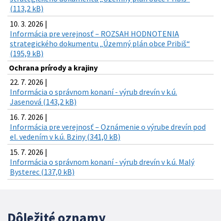
(113,2 kB)
10. 3. 2026 |
Informácia pre verejnosť – ROZSAH HODNOTENIA
strategického dokumentu „Územný plán obce Pribiš“
(195,9 kB)
Ochrana prírody a krajiny
22. 7. 2026 |
Informácia o správnom konaní - výrub drevín v k.ú.
Jasenová (143,2 kB)
16. 7. 2026 |
Informácia pre verejnosť – Oznámenie o výrube drevín pod
el. vedením v k.ú. Bziny (341,0 kB)
15. 7. 2026 |
Informácia o správnom konaní - výrub drevín v k.ú. Malý
Bysterec (137,0 kB)
Dôležité oznamy