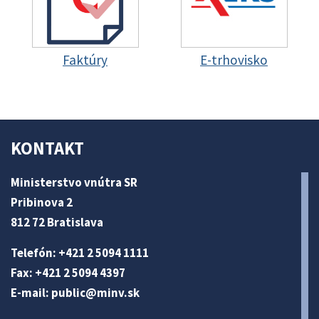
Faktúry
E-trhovisko
KONTAKT
Ministerstvo vnútra SR
Pribinova 2
812 72 Bratislava
Telefón: +421 2 5094 1111
Fax: +421 2 5094 4397
E-mail:
public@minv
.sk