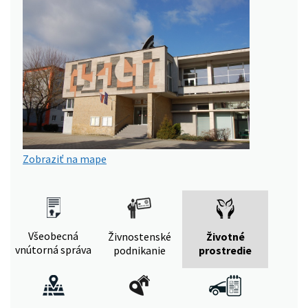
Zobraziť na mape
Všeobecná
Živnostenské
Životné
vnútorná správa
podnikanie
prostredie