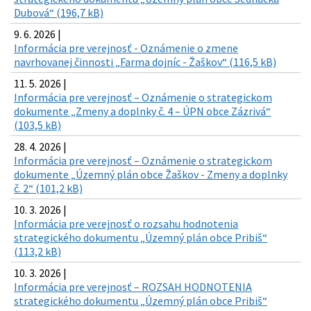
Dubová“ (196,7 kB)
9. 6. 2026 |
Informácia pre verejnosť - Oznámenie o zmene
navrhovanej činnosti „Farma dojníc - Žaškov“ (116,5 kB)
11. 5. 2026 |
Informácia pre verejnosť – Oznámenie o strategickom
dokumente „Zmeny a doplnky č. 4 – ÚPN obce Zázrivá“
(103,5 kB)
28. 4. 2026 |
Informácia pre verejnosť – Oznámenie o strategickom
dokumente „Územný plán obce Žaškov - Zmeny a doplnky
č. 2“ (101,2 kB)
10. 3. 2026 |
Informácia pre verejnosť o rozsahu hodnotenia
strategického dokumentu „Územný plán obce Pribiš“
(113,2 kB)
10. 3. 2026 |
Informácia pre verejnosť – ROZSAH HODNOTENIA
strategického dokumentu „Územný plán obce Pribiš“