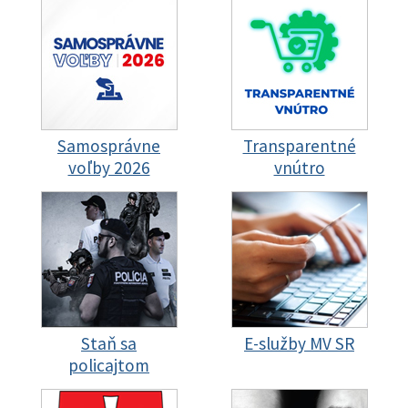
Samosprávne
Transparentné
voľby 2026
vnútro
Staň sa
E-služby MV SR
policajtom