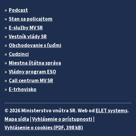
Podcast
Stan sa policajtom
E-služby MV SR
Vestník vlády SR
Obchodovanie s ľuďmi
Cudzinci
Miestna štátna správa
Vládny program ESO
Call centrum MV SR
E-trhovisko
© 2026 Ministerstvo vnútra SR. Web od
ELET systems
.
Mapa sídla
|
Vyhlásenie o prístupnosti
|
Vyhlásenie o cookies (PDF, 398 kB)