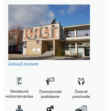
Zobraziť na mape
Všeobecná
Živnostenské
Životné
vnútorná správa
podnikanie
prostredie