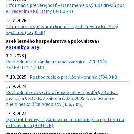
Informácia pre verejnosť – Oznámenie o výrube drevín pod
el. vedením v k.ú. Bziny (341,0 kB)
15. 7. 2026 |
Informácia o správnom konaní - výrub drevín v k.ú. Malý
Bysterec (137,0 kB)
Úsek lesného hospodárstva a poľovníctva /
Pozemky a lesy
3. 3. 2026 |
Rozhodnutie o zániku uznanej zvernice „ZVERNÍK
ZÁSKALIE“ (1,0 MB)
7. 10. 2025 |
Rozhodnutie o prerušení konania (704,0 kB)
17. 9. 2024 |
Rozhodnutie vo veci uloženia opatrení podľa § 28 ods. 1
písm. i) a § 28 ods. 2 zákona č. 326/2005 Z. z. o lesoch v
znení neskorších predpisov (158,7 kB)
13. 8. 2024 |
Lykožrút bukový – vykonávanie monitoringu a opatrení na
ochranu lesa (974,0 kB)