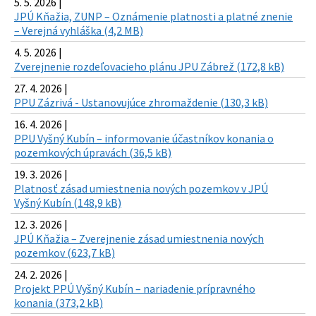
5. 5. 2026 |
JPÚ Kňažia, ZUNP – Oznámenie platnosti a platné znenie
– Verejná vyhláška (4,2 MB)
4. 5. 2026 |
Zverejnenie rozdeľovacieho plánu JPU Zábrež (172,8 kB)
27. 4. 2026 |
PPU Zázrivá - Ustanovujúce zhromaždenie (130,3 kB)
16. 4. 2026 |
PPU Vyšný Kubín – informovanie účastníkov konania o
pozemkových úpravách (36,5 kB)
19. 3. 2026 |
Platnosť zásad umiestnenia nových pozemkov v JPÚ
Vyšný Kubín (148,9 kB)
12. 3. 2026 |
JPÚ Kňažia – Zverejnenie zásad umiestnenia nových
pozemkov (623,7 kB)
24. 2. 2026 |
Projekt PPÚ Vyšný Kubín – nariadenie prípravného
konania (373,2 kB)