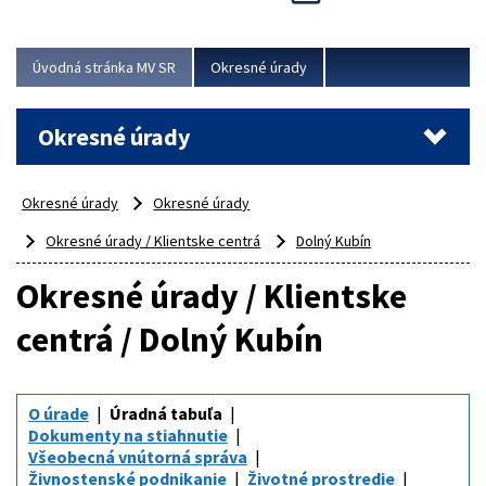
Novinky predstavili na...
Viac
Úvodná stránka MV SR
Okresné úrady
Okresné úrady
Okresné úrady
Okresné úrady
Okresné úrady / Klientske centrá
Dolný Kubín
Okresné úrady / Klientske
centrá / Dolný Kubín
O úrade
Úradná tabuľa
Dokumenty na stiahnutie
Všeobecná vnútorná správa
Živnostenské podnikanie
Životné prostredie