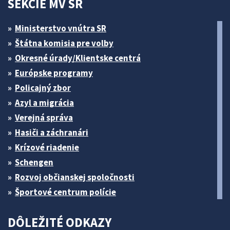
SEKCIE MV SR
Ministerstvo vnútra SR
Štátna komisia pre volby
Okresné úrady/Klientske centrá
Európske programy
Policajný zbor
Azyl a migrácia
Verejná správa
Hasiči a záchranári
Krízové riadenie
Schengen
Rozvoj občianskej spoločnosti
Športové centrum polície
DÔLEŽITÉ ODKAZY