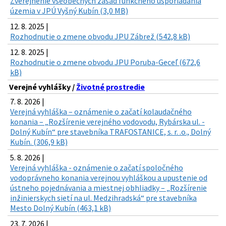
Zverejnenie všeobecných zásad funkčného usporiadania
územia v JPÚ Vyšný Kubín (3,0 MB)
12. 8. 2025 |
Rozhodnutie o zmene obvodu JPU Zábrež (542,8 kB)
12. 8. 2025 |
Rozhodnutie o zmene obvodu JPU Poruba-Geceľ (672,6
kB)
Verejné vyhlášky /
Životné prostredie
7. 8. 2026 |
Verejná vyhláška – oznámenie o začatí kolaudačného
konania – „Rozšírenie verejného vodovodu, Rybárska ul. -
Dolný Kubín“ pre stavebníka TRAFOSTANICE, s. r. .o., Dolný
Kubín. (306,9 kB)
5. 8. 2026 |
Verejná vyhláška - oznámenie o začatí spoločného
vodoprávneho konania verejnou vyhláškou a upustenie od
ústneho pojednávania a miestnej obhliadky – „Rozšírenie
inžinierskych sietí na ul. Medzihradská“ pre stavebníka
Mesto Dolný Kubín (463,1 kB)
23. 7. 2026 |