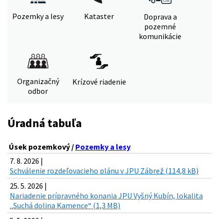
Pozemky a lesy
Kataster
Doprava a
pozemné
komunikácie
Organizačný
Krízové riadenie
odbor
Úradná tabuľa
Úsek pozemkový /
Pozemky a lesy
7. 8. 2026 |
Schválenie rozdeľovacieho plánu v JPU Zábrež (114,8 kB)
25. 5. 2026 |
Nariadenie prípravného konania JPU Vyšný Kubín, lokalita
„Suchá dolina Kamence“ (1,3 MB)