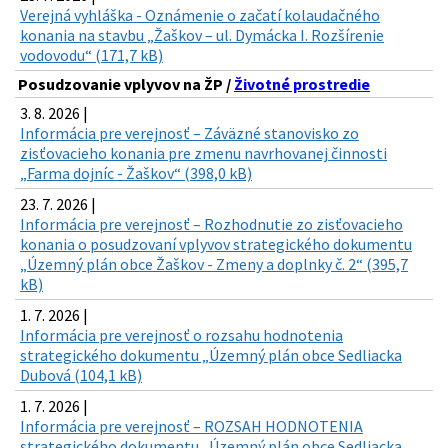
Verejná vyhláška - Oznámenie o začatí kolaudačného
konania na stavbu „Žaškov – ul. Dymácka I. Rozšírenie
vodovodu“ (171,7 kB)
Posudzovanie vplyvov na ŽP /
Životné prostredie
3. 8. 2026 |
Informácia pre verejnosť – Záväzné stanovisko zo
zisťovacieho konania pre zmenu navrhovanej činnosti
„Farma dojníc - Žaškov“ (398,0 kB)
23. 7. 2026 |
Informácia pre verejnosť – Rozhodnutie zo zisťovacieho
konania o posudzovaní vplyvov strategického dokumentu
„Územný plán obce Žaškov - Zmeny a doplnky č. 2“ (395,7
kB)
1. 7. 2026 |
Informácia pre verejnosť o rozsahu hodnotenia
strategického dokumentu „Územný plán obce Sedliacka
Dubová (104,1 kB)
1. 7. 2026 |
Informácia pre verejnosť – ROZSAH HODNOTENIA
strategického dokumentu „Územný plán obce Sedliacka