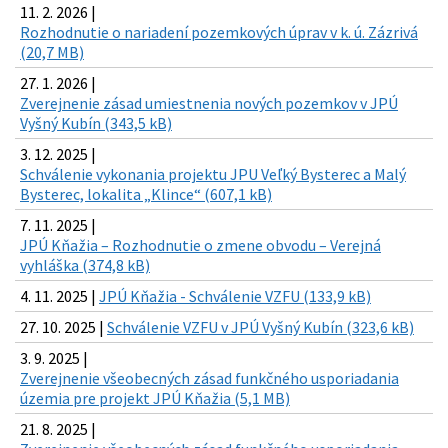
11. 2. 2026 |
Rozhodnutie o nariadení pozemkových úprav v k. ú. Zázrivá
(20,7 MB)
27. 1. 2026 |
Zverejnenie zásad umiestnenia nových pozemkov v JPÚ
Vyšný Kubín (343,5 kB)
3. 12. 2025 |
Schválenie vykonania projektu JPU Veľký Bysterec a Malý
Bysterec, lokalita „Klince“ (607,1 kB)
7. 11. 2025 |
JPÚ Kňažia – Rozhodnutie o zmene obvodu – Verejná
vyhláška (374,8 kB)
4. 11. 2025 |
JPÚ Kňažia - Schválenie VZFU (133,9 kB)
27. 10. 2025 |
Schválenie VZFU v JPÚ Vyšný Kubín (323,6 kB)
3. 9. 2025 |
Zverejnenie všeobecných zásad funkčného usporiadania
územia pre projekt JPÚ Kňažia (5,1 MB)
21. 8. 2025 |