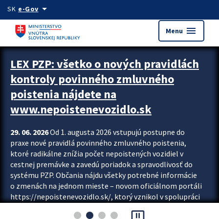
Preskocit na hlavný obsah
arrow_drop_down
SK
e-Gov
menu
Menu
Zastavit automatický posun upútavok
LEX PZP: všetko o nových pravidlách
kontroly povinného zmluvného
poistenia nájdete na
www.nepoistenevozidlo.sk
29. 06. 2026
Od 1. augusta 2026 vstupujú postupne do
praxe nové pravidlá povinného zmluvného poistenia,
ktoré radikálne znížia počet nepoistených vozidiel v
cestnej premávke a zavedú poriadok a spravodlivosť do
systému PZP. Občania nájdu všetky potrebné informácie
o zmenách na jednom mieste – novom oficiálnom portáli
https://nepoistenevozidlo.sk/, ktorý vznikol v spolupráci
Slovenskej kancelárie poisťovateľov (SKP), Slovenskej
pause_presentation
asociácie poisťovní (SLASPO) a Ministerstva vnútra SR.