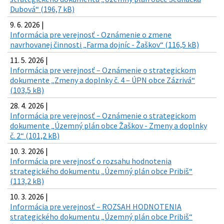
Dubová“ (196,7 kB)
9. 6. 2026 |
Informácia pre verejnosť - Oznámenie o zmene
navrhovanej činnosti „Farma dojníc - Žaškov“ (116,5 kB)
11. 5. 2026 |
Informácia pre verejnosť – Oznámenie o strategickom
dokumente „Zmeny a doplnky č. 4 – ÚPN obce Zázrivá“
(103,5 kB)
28. 4. 2026 |
Informácia pre verejnosť – Oznámenie o strategickom
dokumente „Územný plán obce Žaškov - Zmeny a doplnky
č. 2“ (101,2 kB)
10. 3. 2026 |
Informácia pre verejnosť o rozsahu hodnotenia
strategického dokumentu „Územný plán obce Pribiš“
(113,2 kB)
10. 3. 2026 |
Informácia pre verejnosť – ROZSAH HODNOTENIA
strategického dokumentu „Územný plán obce Pribiš“