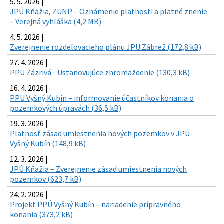
5. 5. 2026 |
JPÚ Kňažia, ZUNP – Oznámenie platnosti a platné znenie
– Verejná vyhláška (4,2 MB)
4. 5. 2026 |
Zverejnenie rozdeľovacieho plánu JPU Zábrež (172,8 kB)
27. 4. 2026 |
PPU Zázrivá - Ustanovujúce zhromaždenie (130,3 kB)
16. 4. 2026 |
PPU Vyšný Kubín – informovanie účastníkov konania o
pozemkových úpravách (36,5 kB)
19. 3. 2026 |
Platnosť zásad umiestnenia nových pozemkov v JPÚ
Vyšný Kubín (148,9 kB)
12. 3. 2026 |
JPÚ Kňažia – Zverejnenie zásad umiestnenia nových
pozemkov (623,7 kB)
24. 2. 2026 |
Projekt PPÚ Vyšný Kubín – nariadenie prípravného
konania (373,2 kB)