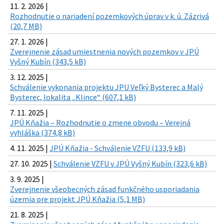
11. 2. 2026 |
Rozhodnutie o nariadení pozemkových úprav v k. ú. Zázrivá
(20,7 MB)
27. 1. 2026 |
Zverejnenie zásad umiestnenia nových pozemkov v JPÚ
Vyšný Kubín (343,5 kB)
3. 12. 2025 |
Schválenie vykonania projektu JPU Veľký Bysterec a Malý
Bysterec, lokalita „Klince“ (607,1 kB)
7. 11. 2025 |
JPÚ Kňažia – Rozhodnutie o zmene obvodu – Verejná
vyhláška (374,8 kB)
4. 11. 2025 |
JPÚ Kňažia - Schválenie VZFU (133,9 kB)
27. 10. 2025 |
Schválenie VZFU v JPÚ Vyšný Kubín (323,6 kB)
3. 9. 2025 |
Zverejnenie všeobecných zásad funkčného usporiadania
územia pre projekt JPÚ Kňažia (5,1 MB)
21. 8. 2025 |