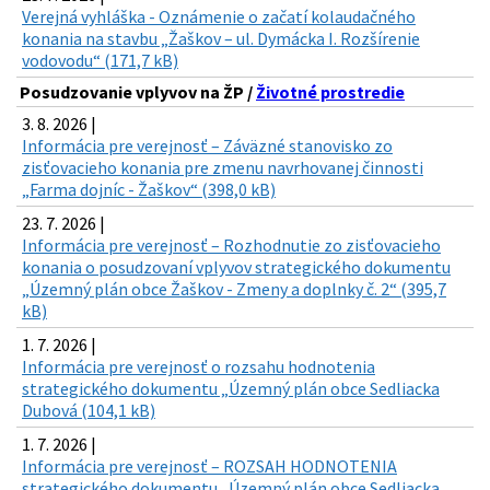
Verejná vyhláška - Oznámenie o začatí kolaudačného
konania na stavbu „Žaškov – ul. Dymácka I. Rozšírenie
vodovodu“ (171,7 kB)
Posudzovanie vplyvov na ŽP /
Životné prostredie
3. 8. 2026 |
Informácia pre verejnosť – Záväzné stanovisko zo
zisťovacieho konania pre zmenu navrhovanej činnosti
„Farma dojníc - Žaškov“ (398,0 kB)
23. 7. 2026 |
Informácia pre verejnosť – Rozhodnutie zo zisťovacieho
konania o posudzovaní vplyvov strategického dokumentu
„Územný plán obce Žaškov - Zmeny a doplnky č. 2“ (395,7
kB)
1. 7. 2026 |
Informácia pre verejnosť o rozsahu hodnotenia
strategického dokumentu „Územný plán obce Sedliacka
Dubová (104,1 kB)
1. 7. 2026 |
Informácia pre verejnosť – ROZSAH HODNOTENIA
strategického dokumentu „Územný plán obce Sedliacka