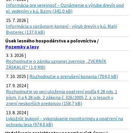
Informácia pre verejnosť – Oznámenie o výrube drevín pod
el. vedením v k.ú. Bziny (341,0 kB)
15. 7. 2026 |
Informácia o správnom konaní - výrub drevín v k.ú. Malý
Bysterec (137,0 kB)
Úsek lesného hospodárstva a poľovníctva /
Pozemky a lesy
3. 3. 2026 |
Rozhodnutie o zániku uznanej zvernice „ZVERNÍK
ZÁSKALIE“ (1,0 MB)
7. 10. 2025 |
Rozhodnutie o prerušení konania (704,0 kB)
17. 9. 2024 |
Rozhodnutie vo veci uloženia opatrení podľa § 28 ods. 1
písm. i) a § 28 ods. 2 zákona č. 326/2005 Z. z. o lesoch v
znení neskorších predpisov (158,7 kB)
13. 8. 2024 |
Lykožrút bukový – vykonávanie monitoringu a opatrení na
ochranu lesa (974,0 kB)