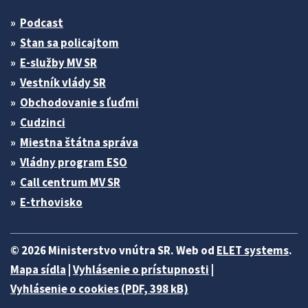
Podcast
Stan sa policajtom
E-služby MV SR
Vestník vlády SR
Obchodovanie s ľuďmi
Cudzinci
Miestna štátna správa
Vládny program ESO
Call centrum MV SR
E-trhovisko
© 2026 Ministerstvo vnútra SR. Web od
ELET systems
.
Mapa sídla
|
Vyhlásenie o prístupnosti
|
Vyhlásenie o cookies (PDF, 398 kB)