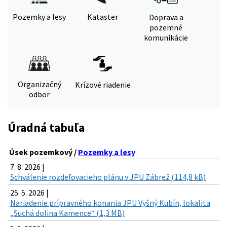
Pozemky a lesy
Kataster
Doprava a
pozemné
komunikácie
Organizačný
Krízové riadenie
odbor
Úradná tabuľa
Úsek pozemkový /
Pozemky a lesy
7. 8. 2026 |
Schválenie rozdeľovacieho plánu v JPU Zábrež (114,8 kB)
25. 5. 2026 |
Nariadenie prípravného konania JPU Vyšný Kubín, lokalita
„Suchá dolina Kamence“ (1,3 MB)