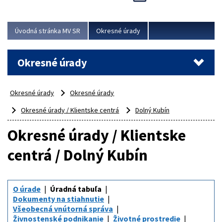
Novinky predstavili na...
Viac
Úvodná stránka MV SR
Okresné úrady
Okresné úrady
Okresné úrady
Okresné úrady
Okresné úrady / Klientske centrá
Dolný Kubín
Okresné úrady / Klientske
centrá / Dolný Kubín
O úrade
Úradná tabuľa
Dokumenty na stiahnutie
Všeobecná vnútorná správa
Živnostenské podnikanie
Životné prostredie