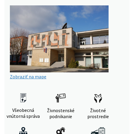
Zobraziť na mape
Všeobecná
Živnostenské
Životné
vnútorná správa
podnikanie
prostredie