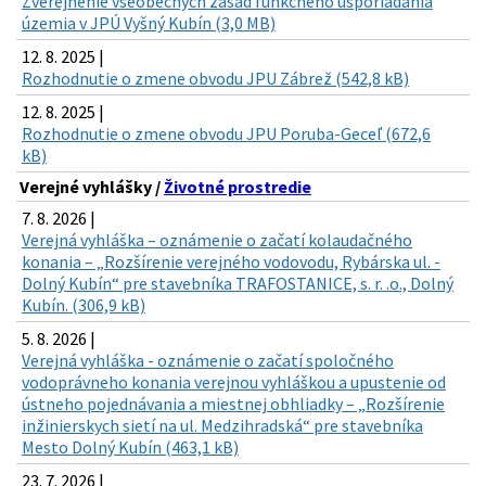
Zverejnenie všeobecných zásad funkčného usporiadania
územia v JPÚ Vyšný Kubín (3,0 MB)
12. 8. 2025 |
Rozhodnutie o zmene obvodu JPU Zábrež (542,8 kB)
12. 8. 2025 |
Rozhodnutie o zmene obvodu JPU Poruba-Geceľ (672,6
kB)
Verejné vyhlášky /
Životné prostredie
7. 8. 2026 |
Verejná vyhláška – oznámenie o začatí kolaudačného
konania – „Rozšírenie verejného vodovodu, Rybárska ul. -
Dolný Kubín“ pre stavebníka TRAFOSTANICE, s. r. .o., Dolný
Kubín. (306,9 kB)
5. 8. 2026 |
Verejná vyhláška - oznámenie o začatí spoločného
vodoprávneho konania verejnou vyhláškou a upustenie od
ústneho pojednávania a miestnej obhliadky – „Rozšírenie
inžinierskych sietí na ul. Medzihradská“ pre stavebníka
Mesto Dolný Kubín (463,1 kB)
23. 7. 2026 |