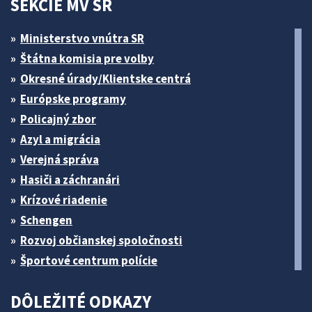
SEKCIE MV SR
Ministerstvo vnútra SR
Štátna komisia pre volby
Okresné úrady/Klientske centrá
Európske programy
Policajný zbor
Azyl a migrácia
Verejná správa
Hasiči a záchranári
Krízové riadenie
Schengen
Rozvoj občianskej spoločnosti
Športové centrum polície
DÔLEŽITÉ ODKAZY