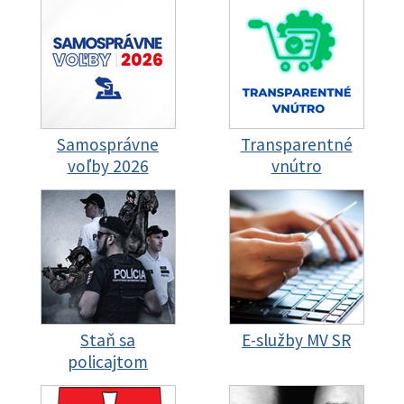
Samosprávne
Transparentné
voľby 2026
vnútro
Staň sa
E-služby MV SR
policajtom