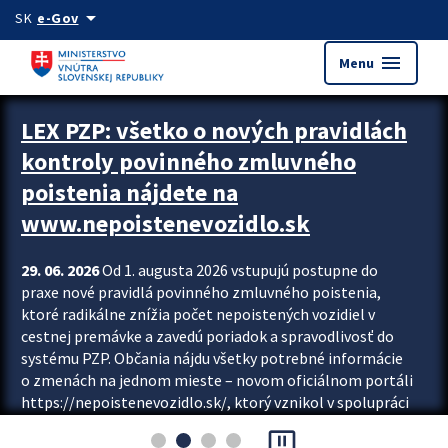
Preskocit na hlavný obsah
arrow_drop_down
SK
e-Gov
menu
Menu
Zastavit automatický posun upútavok
LEX PZP: všetko o nových pravidlách
kontroly povinného zmluvného
poistenia nájdete na
www.nepoistenevozidlo.sk
29. 06. 2026
Od 1. augusta 2026 vstupujú postupne do
praxe nové pravidlá povinného zmluvného poistenia,
ktoré radikálne znížia počet nepoistených vozidiel v
cestnej premávke a zavedú poriadok a spravodlivosť do
systému PZP. Občania nájdu všetky potrebné informácie
o zmenách na jednom mieste – novom oficiálnom portáli
https://nepoistenevozidlo.sk/, ktorý vznikol v spolupráci
Slovenskej kancelárie poisťovateľov (SKP), Slovenskej
pause_presentation
asociácie poisťovní (SLASPO) a Ministerstva vnútra SR.