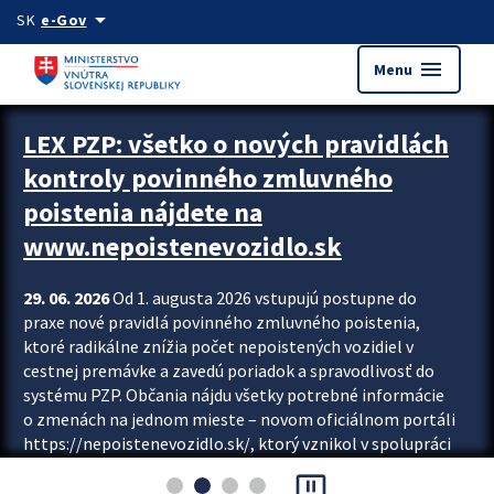
Preskocit na hlavný obsah
arrow_drop_down
SK
e-Gov
menu
Menu
Zastavit automatický posun upútavok
LEX PZP: všetko o nových pravidlách
kontroly povinného zmluvného
poistenia nájdete na
www.nepoistenevozidlo.sk
29. 06. 2026
Od 1. augusta 2026 vstupujú postupne do
praxe nové pravidlá povinného zmluvného poistenia,
ktoré radikálne znížia počet nepoistených vozidiel v
cestnej premávke a zavedú poriadok a spravodlivosť do
systému PZP. Občania nájdu všetky potrebné informácie
o zmenách na jednom mieste – novom oficiálnom portáli
https://nepoistenevozidlo.sk/, ktorý vznikol v spolupráci
Slovenskej kancelárie poisťovateľov (SKP), Slovenskej
pause_presentation
asociácie poisťovní (SLASPO) a Ministerstva vnútra SR.