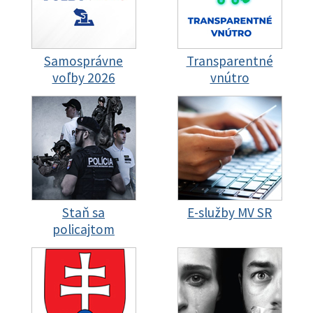
Samosprávne
Transparentné
voľby 2026
vnútro
Staň sa
E-služby MV SR
policajtom