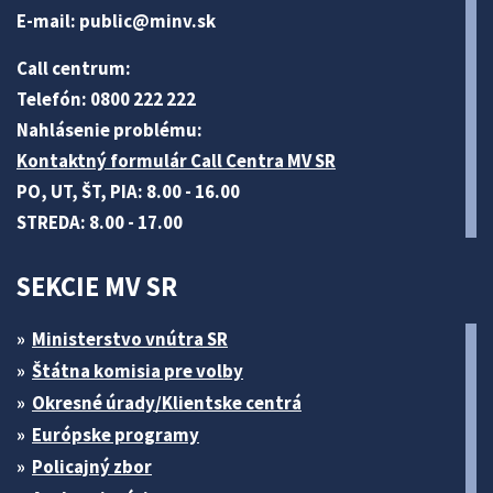
E-mail:
public@minv
.sk
Call centrum:
Telefón: 0800 222 222
Nahlásenie problému:
Kontaktný formulár Call Centra MV SR
PO, UT, ŠT, PIA: 8.00 - 16.00
STREDA: 8.00 - 17.00
SEKCIE MV SR
Ministerstvo vnútra SR
Štátna komisia pre volby
Okresné úrady/Klientske centrá
Európske programy
Policajný zbor