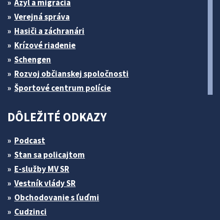
Azyl a migrácia
Verejná správa
Hasiči a záchranári
Krízové riadenie
Schengen
Rozvoj občianskej spoločnosti
Športové centrum polície
DÔLEŽITÉ ODKAZY
Podcast
Stan sa policajtom
E-služby MV SR
Vestník vlády SR
Obchodovanie s ľuďmi
Cudzinci