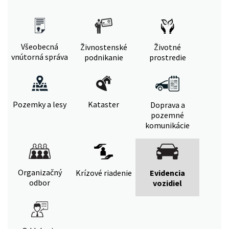
Všeobecná
Živnostenské
Životné
vnútorná správa
podnikanie
prostredie
Pozemky a lesy
Kataster
Doprava a
pozemné
komunikácie
Organizačný
Krízové riadenie
Evidencia
odbor
vozidiel