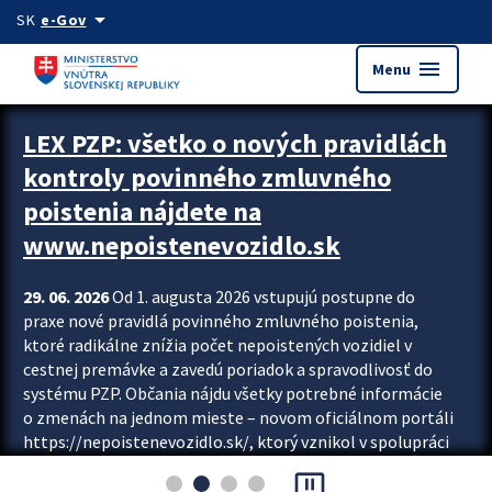
Preskocit na hlavný obsah
arrow_drop_down
SK
e-Gov
menu
Menu
Zastavit automatický posun upútavok
LEX PZP: všetko o nových pravidlách
kontroly povinného zmluvného
poistenia nájdete na
www.nepoistenevozidlo.sk
29. 06. 2026
Od 1. augusta 2026 vstupujú postupne do
praxe nové pravidlá povinného zmluvného poistenia,
ktoré radikálne znížia počet nepoistených vozidiel v
cestnej premávke a zavedú poriadok a spravodlivosť do
systému PZP. Občania nájdu všetky potrebné informácie
o zmenách na jednom mieste – novom oficiálnom portáli
https://nepoistenevozidlo.sk/, ktorý vznikol v spolupráci
Slovenskej kancelárie poisťovateľov (SKP), Slovenskej
pause_presentation
asociácie poisťovní (SLASPO) a Ministerstva vnútra SR.