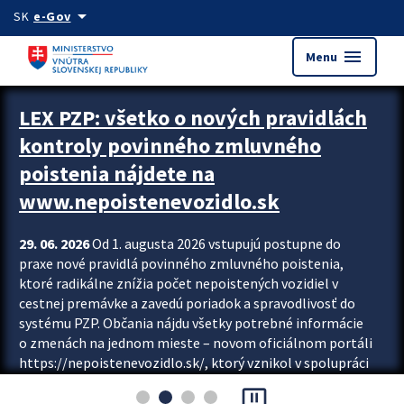
Preskocit na hlavný obsah
arrow_drop_down
SK
e-Gov
menu
Menu
Zastavit automatický posun upútavok
LEX PZP: všetko o nových pravidlách
kontroly povinného zmluvného
poistenia nájdete na
www.nepoistenevozidlo.sk
29. 06. 2026
Od 1. augusta 2026 vstupujú postupne do
praxe nové pravidlá povinného zmluvného poistenia,
ktoré radikálne znížia počet nepoistených vozidiel v
cestnej premávke a zavedú poriadok a spravodlivosť do
systému PZP. Občania nájdu všetky potrebné informácie
o zmenách na jednom mieste – novom oficiálnom portáli
https://nepoistenevozidlo.sk/, ktorý vznikol v spolupráci
Slovenskej kancelárie poisťovateľov (SKP), Slovenskej
pause_presentation
asociácie poisťovní (SLASPO) a Ministerstva vnútra SR.