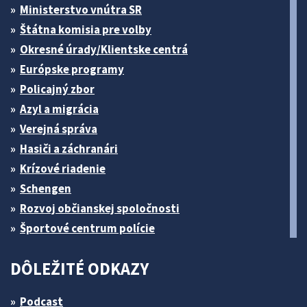
Ministerstvo vnútra SR
Štátna komisia pre volby
Okresné úrady/Klientske centrá
Európske programy
Policajný zbor
Azyl a migrácia
Verejná správa
Hasiči a záchranári
Krízové riadenie
Schengen
Rozvoj občianskej spoločnosti
Športové centrum polície
DÔLEŽITÉ ODKAZY
Podcast