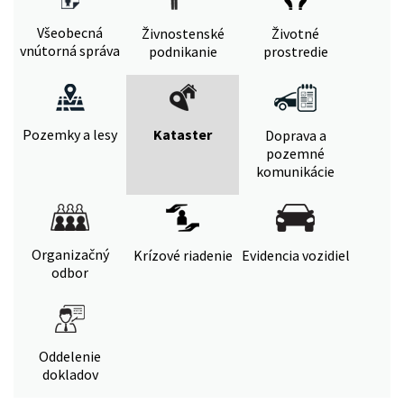
Všeobecná
Živnostenské
Životné
vnútorná správa
podnikanie
prostredie
Pozemky a lesy
Kataster
Doprava a
pozemné
komunikácie
Organizačný
Krízové riadenie
Evidencia vozidiel
odbor
Oddelenie
dokladov