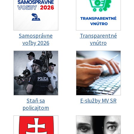
Samosprávne
Transparentné
voľby 2026
vnútro
Staň sa
E-služby MV SR
policajtom