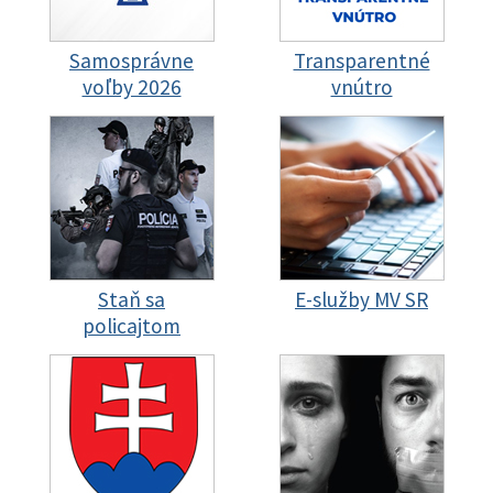
Samosprávne
Transparentné
voľby 2026
vnútro
Staň sa
E-služby MV SR
policajtom