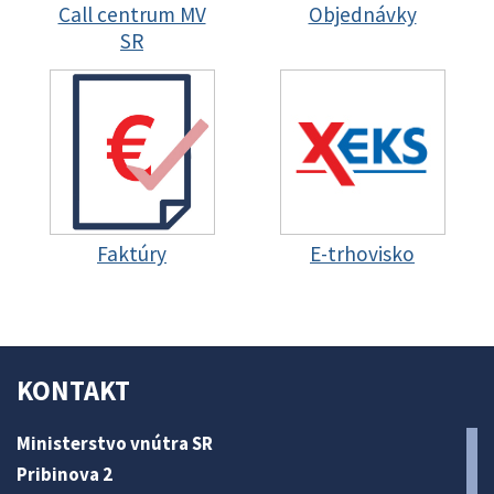
Call centrum MV
Objednávky
SR
Faktúry
E-trhovisko
KONTAKT
Ministerstvo vnútra SR
Pribinova 2