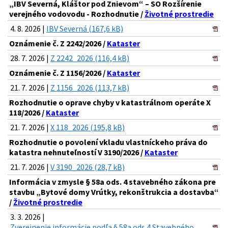
„IBV Severná, Kláštor pod Znievom“ – SO Rozšírenie
verejného vodovodu - Rozhodnutie /
Životné prostredie
4. 8. 2026 |
IBV Severná (167,6 kB)
Oznámenie č. Z 2242/2026 /
Kataster
28. 7. 2026 |
Z 2242_2026 (116,4 kB)
Oznámenie č. Z 1156/2026 /
Kataster
21. 7. 2026 |
Z 1156_2026 (113,7 kB)
Rozhodnutie o oprave chyby v katastrálnom operáte X
118/2026 /
Kataster
21. 7. 2026 |
X 118_2026 (195,8 kB)
Rozhodnutie o povolení vkladu vlastníckeho práva do
katastra nehnuteľností V 3190/2026 /
Kataster
21. 7. 2026 |
V 3190_2026 (28,7 kB)
Informácia v zmysle § 58a ods. 4 stavebného zákona pre
stavbu „Bytové domy Vrútky, rekonštrukcia a dostavba“
/
Životné prostredie
3. 3. 2026 |
Zverejnenie informácie podľa § 58a ods 4 Stavebného