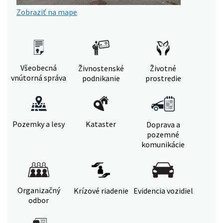
Zobraziť na mape
Všeobecná
Živnostenské
Životné
vnútorná správa
podnikanie
prostredie
Pozemky a lesy
Kataster
Doprava a
pozemné
komunikácie
Organizačný
Krízové riadenie
Evidencia vozidiel
odbor