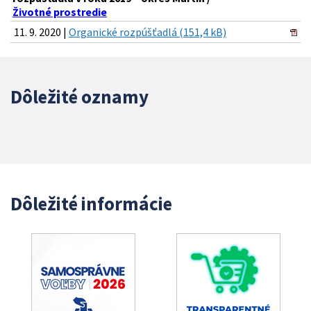
Životné prostredie
11. 9. 2020 |
Organické rozpúšťadlá (151,4 kB)
Dôležité oznamy
Dôležité informácie