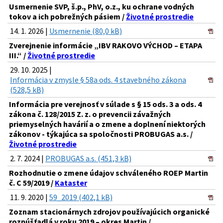
Usmernenie SVP, š.p., PhV, o.z., ku ochrane vodných
tokov a ich pobrežných pásiem /
Životné prostredie
14. 1. 2026 |
Usmernenie (80,0 kB)
Zverejnenie informácie „IBV RAKOVO VÝCHOD – ETAPA
III.“ /
Životné prostredie
29. 10. 2025 |
Informácia v zmysle § 58a ods. 4 stavebného zákona
(528,5 kB)
Informácia pre verejnosť v súlade s § 15 ods. 3 a ods. 4
zákona č. 128/2015 Z. z. o prevencii závažných
priemyselných havárií a o zmene a doplnení niektorých
zákonov - týkajúca sa spoločnosti PROBUGAS a.s. /
Životné prostredie
2. 7. 2024 |
PROBUGAS a.s. (451,3 kB)
Rozhodnutie o zmene údajov schváleného ROEP Martin
č. C 59/2019 /
Kataster
11. 9. 2020 |
59_2019 (402,1 kB)
Zoznam stacionárnych zdrojov používajúcich organické
rozpúšťadlá v roku 2019 – okres Martin /