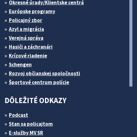
Okresné úrady/Klientske centrá
Európske programy
Policajný zbor
Azyl a migrácia
Verejná správa
Hasiči a záchranári
Krízové riadenie
Schengen
Rozvoj občianskej spoločnosti
Športové centrum polície
DÔLEŽITÉ ODKAZY
Podcast
Stan sa policajtom
E-služby MV SR