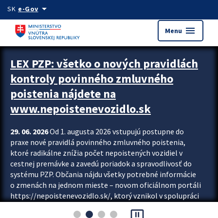
Preskocit na hlavný obsah
arrow_drop_down
SK
e-Gov
menu
Menu
Zastavit automatický posun upútavok
LEX PZP: všetko o nových pravidlách
kontroly povinného zmluvného
poistenia nájdete na
www.nepoistenevozidlo.sk
29. 06. 2026
Od 1. augusta 2026 vstupujú postupne do
praxe nové pravidlá povinného zmluvného poistenia,
ktoré radikálne znížia počet nepoistených vozidiel v
cestnej premávke a zavedú poriadok a spravodlivosť do
systému PZP. Občania nájdu všetky potrebné informácie
o zmenách na jednom mieste – novom oficiálnom portáli
https://nepoistenevozidlo.sk/, ktorý vznikol v spolupráci
Slovenskej kancelárie poisťovateľov (SKP), Slovenskej
pause_presentation
asociácie poisťovní (SLASPO) a Ministerstva vnútra SR.