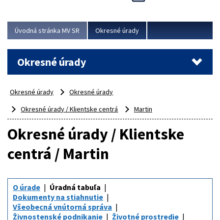
Novinky predstavili na...
Viac
Úvodná stránka MV SR
Okresné úrady
Okresné úrady
Okresné úrady
Okresné úrady
Okresné úrady / Klientske centrá
Martin
Okresné úrady / Klientske
centrá / Martin
O úrade
Úradná tabuľa
Dokumenty na stiahnutie
Všeobecná vnútorná správa
Živnostenské podnikanie
Životné prostredie