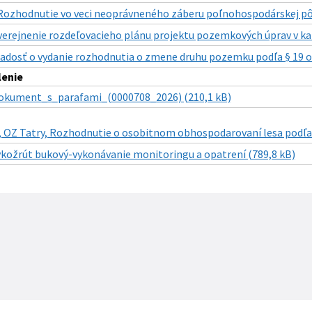
Rozhodnutie vo veci neoprávneného záberu poľnohospodárskej pôd
verejnenie rozdeľovacieho plánu projektu pozemkových úprav v k
iadosť o vydanie rozhodnutia o zmene druhu pozemku podľa § 19 ods.
lenie
okument_s_parafami_(0000708_2026) (210,1 kB)
., OZ Tatry, Rozhodnutie o osobitnom obhospodarovaní lesa podľa §
ykožrút bukový-vykonávanie monitoringu a opatrení (789,8 kB)