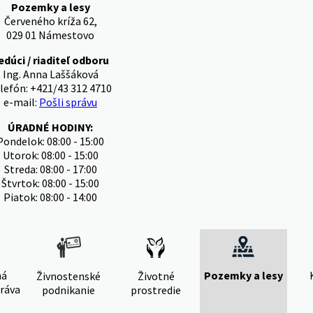
Pozemky a lesy
Červeného kríža 62,
029 01 Námestovo
edúci / riaditeľ odboru
Ing. Anna Laššáková
lefón: +421/43 312 4710
e-mail:
Pošli správu
ÚRADNÉ HODINY:
Pondelok: 08:00 - 15:00
Utorok: 08:00 - 15:00
Streda: 08:00 - 17:00
Štvrtok: 08:00 - 15:00
Piatok: 08:00 - 14:00
ná
Pozemky a lesy
Živnostenské
Životné
ráva
podnikanie
prostredie