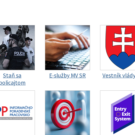
Staň sa
E-služby MV SR
Vestník vlád
policajtom