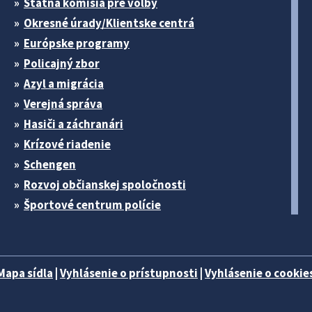
Štátna komisia pre volby
Okresné úrady/Klientske centrá
Európske programy
Policajný zbor
Azyl a migrácia
Verejná správa
Hasiči a záchranári
Krízové riadenie
Schengen
Rozvoj občianskej spoločnosti
Športové centrum polície
Mapa sídla
|
Vyhlásenie o prístupnosti
|
Vyhlásenie o cookies