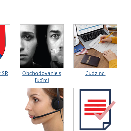
y SR
Obchodovanie s
Cudzinci
ľuďmi