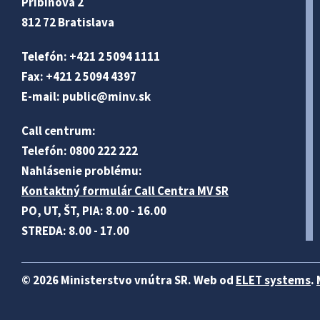
Pribinova 2
812 72 Bratislava
Telefón: +421 2 5094 1111
Fax: +421 2 5094 4397
E-mail:
public@minv
.sk
Call centrum:
Telefón: 0800 222 222
Nahlásenie problému:
Kontaktný formulár Call Centra MV SR
PO, UT, ŠT, PIA: 8.00 - 16.00
STREDA: 8.00 - 17.00
© 2026 Ministerstvo vnútra SR. Web od
ELET systems
.