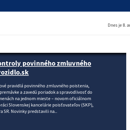
Dnes je 8. 
kontroly povinného zmluvného
ozidlo.sk
nové pravidlá povinného zmluvného poistenia,
j premávke a zavedú poriadok a spravodlivosť do
zmenách na jednom mieste – novom oficiálnom
práci Slovenskej kancelárie poisťovateľov (SKP),
 SR. Novinky predstavili na...