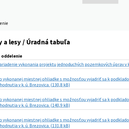
denie
a lesy / Úradná tabuľa
oddelenie
ariadenie vykonania projektu jednoduchých pozemkových úprav v k
 vykonanej miestnej ohliadke s možnosťou vyjadriť sa k podkladom
odnutia v k. ú. Brezovica. (130,8 kB)
 vykonanej miestnej ohliadke s možnosťou vyjadriť sa k podkladom
odnutia v k. ú. Brezovica. (140,9 kB)
 vykonanej miestnej ohliadke s možnosťou vyjadriť sa k podkladom
odnutia v k. ú. Brezovica. (131,8 kB)