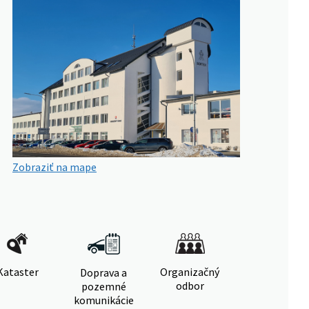
Zobraziť na mape
Kataster
Organizačný
Doprava a
odbor
pozemné
komunikácie