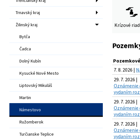
Trenčiansky kraj
Trnavský kraj
Žilinský kraj
Krízové ria
Bytča
Pozemky 
Čadca
Pozemkové 
Dolný Kubín
7. 8. 2026 |
N
Kysucké Nové Mesto
29. 7. 2026 |
Liptovský Mikuláš
Oznámenie o
vydaním rozh
Martin
29. 7. 2026 |
Oznámenie o
Námestovo
vydaním rozh
Ružomberok
29. 7. 2026 |
Oznámenie o
Turčianske Teplice
vydaním rozh