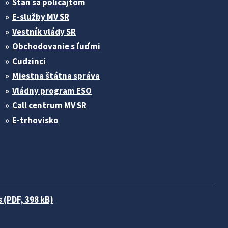
Stan sa policajtom
E-služby MV SR
Vestník vlády SR
Obchodovanie s ľuďmi
Cudzinci
Miestna štátna správa
Vládny program ESO
Call centrum MV SR
E-trhovisko
 (PDF, 398 kB)