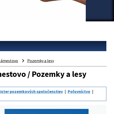
Námestovo
Pozemky a lesy
mestovo / Pozemky a lesy
ister pozemkových spoločenstiev
Poľovníctvo