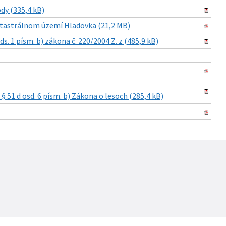
y (335,4 kB)
atastrálnom území Hladovka (21,2 MB)
 1 písm. b) zákona č. 220/2004 Z. z (485,9 kB)
 51 d osd. 6 písm. b) Zákona o lesoch (285,4 kB)