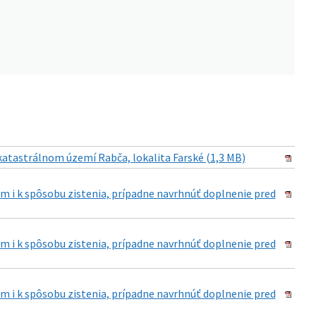
atastrálnom území Rabča, lokalita Farské (1,3 MB)
 i k spôsobu zistenia, prípadne navrhnúť doplnenie pred
 i k spôsobu zistenia, prípadne navrhnúť doplnenie pred
 i k spôsobu zistenia, prípadne navrhnúť doplnenie pred