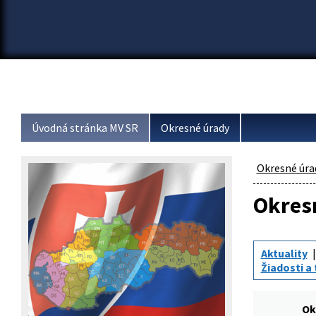
Úvodná stránka MV SR
Okresné úrady
Okresné úra
Okresn
Aktuality
Žiadosti a 
Ok