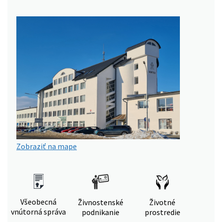
Zobraziť na mape
Všeobecná
Živnostenské
Životné
vnútorná správa
podnikanie
prostredie