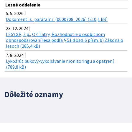
Lesné oddelenie
5. 5. 2026 |
Dokument_s_parafami_(0000708_2026) (210,1 kB)
23. 12. 2024 |
LESY SR, š.p., OZ Tatry, Rozhodnutie o osobitnom
obhospodarovaní lesa podľa § 51 d osd. 6 písm. b) Zákona o
lesoch (285,4 kB)
7. 8. 2024 |
Lykožrút bukový-vykonávanie monitoringu a opatrení
(789,8 kB)
Dôležité oznamy