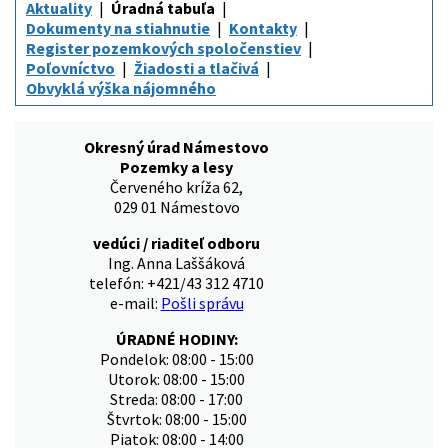
Aktuality
Úradná tabuľa
Dokumenty na stiahnutie
Kontakty
Register pozemkových spoločenstiev
Poľovníctvo
Žiadosti a tlačivá
Obvyklá výška nájomného
Okresný úrad Námestovo
Pozemky a lesy
Červeného kríža 62,
029 01 Námestovo
vedúci / riaditeľ odboru
Ing. Anna Laššáková
telefón: +421/43 312 4710
e-mail:
Pošli správu
ÚRADNÉ HODINY:
Pondelok: 08:00 - 15:00
Utorok: 08:00 - 15:00
Streda: 08:00 - 17:00
Štvrtok: 08:00 - 15:00
Piatok: 08:00 - 14:00