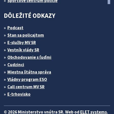
Športové centrum polície
DÔLEŽITÉ ODKAZY
Podcast
Stan sa policajtom
E-služby MV SR
Vestník vlády SR
Obchodovanie s ľuďmi
Cudzinci
Miestna štátna správa
Vládny program ESO
Call centrum MV SR
E-trhovisko
© 2026 Ministerstvo vnútra SR. Web od
ELET systems
.