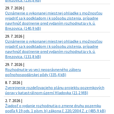
29. 7. 2026 |
Oznámenie o vykonanej miestnej ohliadke s možnosťou
vyjadriť sa k podkladom i k spôsobu zistenia, prípadne
navrhnúť doplnenie pred vydaním rozhodnutia v k. ú.
Brezovica. (140,9 kB)
29. 7. 2026 |
Oznámenie o vykonanej miestnej ohliadke s možnosťou
vyjadriť sa k podkladom i k spôsobu zistenia, prípadne
navrhnúť doplnenie pred vydaním rozhodnutia v k. ú.
Brezovica. (131,8 kB)
29. 7. 2026 |
Rozhodnutie vo veci neoprávneného záberu
poľnohospodárskej pôdy (335,4 kB)
8. 7. 2026 |
Zverejnenie rozdeľovacieho plánu projektu pozemkových
úprav v katastrálnom území Hladovka (21,2 MB)
2. 7. 2026 |
Žiadosť o vydanie rozhodnutia o zmene druhu pozemku
podľa § 19 ods. 1 písm. b) zákona č. 220/2004 Z. z (485,9 kB)