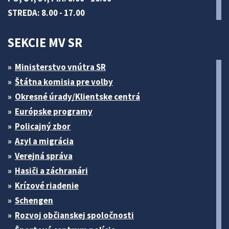
STREDA: 8.00 - 17.00
SEKCIE MV SR
Ministerstvo vnútra SR
Štátna komisia pre volby
Okresné úrady/Klientske centrá
Európske programy
Policajný zbor
Azyl a migrácia
Verejná správa
Hasiči a záchranári
Krízové riadenie
Schengen
Rozvoj občianskej spoločnosti