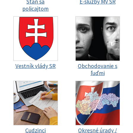
Staň sa
E-služby MV SR
policajtom
Vestník vlády SR
Obchodovanie s
ľuďmi
Cudzinci
Okresné úrady /