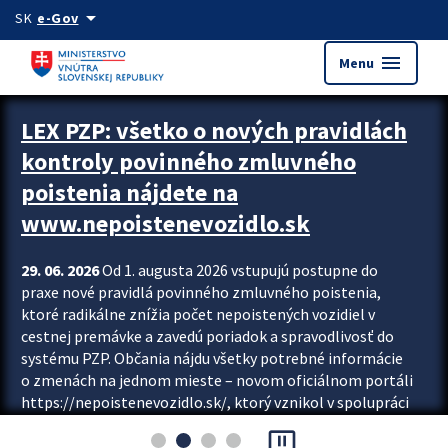
Preskocit na hlavný obsah
arrow_drop_down
SK
e-Gov
menu
Menu
Zastavit automatický posun upútavok
LEX PZP: všetko o nových pravidlách
kontroly povinného zmluvného
poistenia nájdete na
www.nepoistenevozidlo.sk
29. 06. 2026
Od 1. augusta 2026 vstupujú postupne do
praxe nové pravidlá povinného zmluvného poistenia,
ktoré radikálne znížia počet nepoistených vozidiel v
cestnej premávke a zavedú poriadok a spravodlivosť do
systému PZP. Občania nájdu všetky potrebné informácie
o zmenách na jednom mieste – novom oficiálnom portáli
https://nepoistenevozidlo.sk/, ktorý vznikol v spolupráci
Slovenskej kancelárie poisťovateľov (SKP), Slovenskej
pause_presentation
asociácie poisťovní (SLASPO) a Ministerstva vnútra SR.