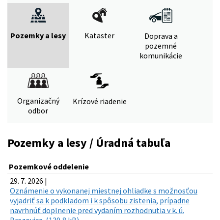
Pozemky a lesy
Kataster
Doprava a
pozemné
komunikácie
Organizačný
Krízové riadenie
odbor
Pozemky a lesy / Úradná tabuľa
Pozemkové oddelenie
29. 7. 2026 |
Oznámenie o vykonanej miestnej ohliadke s možnosťou
vyjadriť sa k podkladom i k spôsobu zistenia, prípadne
navrhnúť doplnenie pred vydaním rozhodnutia v k. ú.
Brezovica. (130,8 kB)