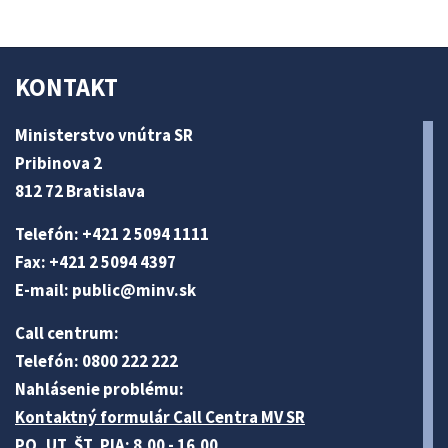
KONTAKT
Ministerstvo vnútra SR
Pribinova 2
812 72 Bratislava
Telefón: +421 2 5094 1111
Fax: +421 2 5094 4397
E-mail:
public@minv
.sk
Call centrum:
Telefón: 0800 222 222
Nahlásenie problému:
Kontaktný formulár Call Centra MV SR
PO, UT, ŠT, PIA: 8.00 - 16.00