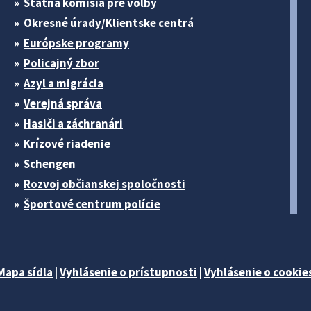
Štátna komisia pre volby
Okresné úrady/Klientske centrá
Európske programy
Policajný zbor
Azyl a migrácia
Verejná správa
Hasiči a záchranári
Krízové riadenie
Schengen
Rozvoj občianskej spoločnosti
Športové centrum polície
Mapa sídla
|
Vyhlásenie o prístupnosti
|
Vyhlásenie o cookies