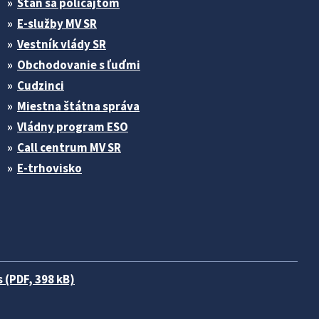
Stan sa policajtom
E-služby MV SR
Vestník vlády SR
Obchodovanie s ľuďmi
Cudzinci
Miestna štátna správa
Vládny program ESO
Call centrum MV SR
E-trhovisko
 (PDF, 398 kB)