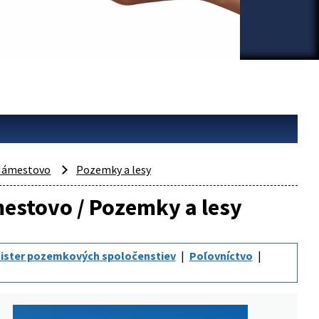
Námestovo
Pozemky a lesy
mestovo / Pozemky a lesy
ister pozemkových spoločenstiev
Poľovníctvo