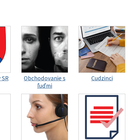
y SR
Obchodovanie s
Cudzinci
ľuďmi