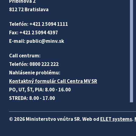
Pribinova 2
812 72 Bratislava
Telefón: +421 2 5094 1111
Fax: +421 2 5094 4397
E-mail:
public@minv
.sk
Call centrum:
Telefón: 0800 222 222
Nahlásenie problému:
Kontaktný formulár Call Centra MV SR
PO, UT, ŠT, PIA: 8.00 - 16.00
STREDA: 8.00 - 17.00
© 2026 Ministerstvo vnútra SR. Web od
ELET systems
.