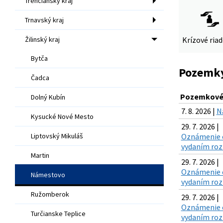
Trenčiansky kraj
Trnavský kraj
Žilinský kraj
Krízové ria
Bytča
Pozemky 
Čadca
Pozemkové 
Dolný Kubín
7. 8. 2026 |
N
Kysucké Nové Mesto
29. 7. 2026 |
Liptovský Mikuláš
Oznámenie o
vydaním rozh
Martin
29. 7. 2026 |
Oznámenie o
Námestovo
vydaním rozh
Ružomberok
29. 7. 2026 |
Oznámenie o
Turčianske Teplice
vydaním rozh