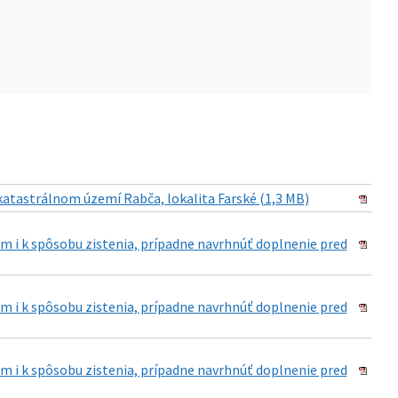
atastrálnom území Rabča, lokalita Farské (1,3 MB)
 i k spôsobu zistenia, prípadne navrhnúť doplnenie pred
 i k spôsobu zistenia, prípadne navrhnúť doplnenie pred
 i k spôsobu zistenia, prípadne navrhnúť doplnenie pred