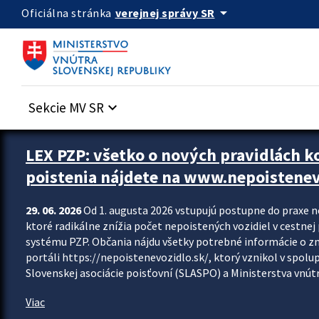
Preskocit na hlavný obsah
arrow_drop_down
verejnej správy SR
Oficiálna stránka
Sekcie MV SR
keyboard_arrow_down
Zastavit automatický posun upútavok
LEX PZP: všetko o nových pravidlách 
poistenia nájdete na www.nepoistenev
29. 06. 2026
Od 1. augusta 2026 vstupujú postupne do praxe 
ktoré radikálne znížia počet nepoistených vozidiel v cestne
systému PZP. Občania nájdu všetky potrebné informácie o 
portáli https://nepoistenevozidlo.sk/, ktorý vznikol v spolu
Slovenskej asociácie poisťovní (SLASPO) a Ministerstva vnútra
Viac