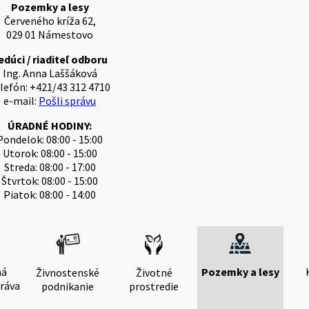
Pozemky a lesy
Červeného kríža 62,
029 01 Námestovo
edúci / riaditeľ odboru
Ing. Anna Laššáková
lefón: +421/43 312 4710
e-mail:
Pošli správu
ÚRADNÉ HODINY:
Pondelok: 08:00 - 15:00
Utorok: 08:00 - 15:00
Streda: 08:00 - 17:00
Štvrtok: 08:00 - 15:00
Piatok: 08:00 - 14:00
ná
Pozemky a lesy
Živnostenské
Životné
ráva
podnikanie
prostredie