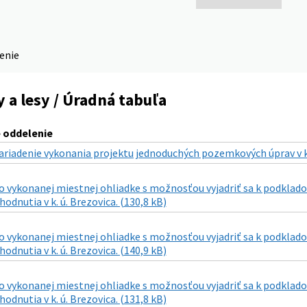
denie
a lesy / Úradná tabuľa
oddelenie
ariadenie vykonania projektu jednoduchých pozemkových úprav v k
 vykonanej miestnej ohliadke s možnosťou vyjadriť sa k podkladom
odnutia v k. ú. Brezovica. (130,8 kB)
 vykonanej miestnej ohliadke s možnosťou vyjadriť sa k podkladom
odnutia v k. ú. Brezovica. (140,9 kB)
 vykonanej miestnej ohliadke s možnosťou vyjadriť sa k podkladom
odnutia v k. ú. Brezovica. (131,8 kB)