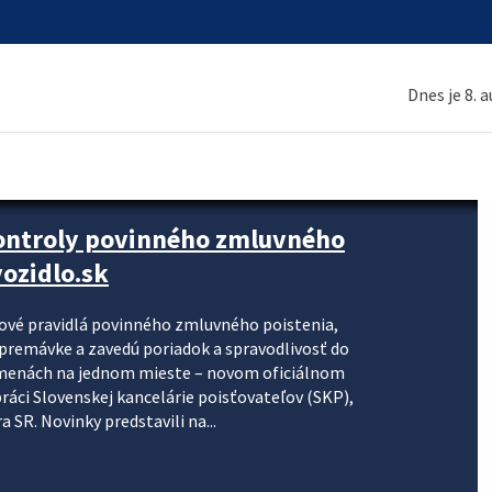
Dnes je 8. 
kontroly povinného zmluvného
ozidlo.sk
nové pravidlá povinného zmluvného poistenia,
j premávke a zavedú poriadok a spravodlivosť do
zmenách na jednom mieste – novom oficiálnom
práci Slovenskej kancelárie poisťovateľov (SKP),
 SR. Novinky predstavili na...