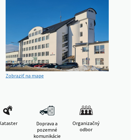
Zobraziť na mape
Kataster
Organizačný
Doprava a
odbor
pozemné
komunikácie