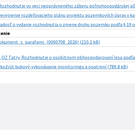
Rozhodnutie vo veci neoprávneného záberu poľnohospodárskej pôd
verejnenie rozdeľovacieho plánu projektu pozemkových úprav v k
iadosť o vydanie rozhodnutia o zmene druhu pozemku podľa § 19 ods.
lenie
okument_s_parafami_(0000708_2026) (210,1 kB)
., OZ Tatry, Rozhodnutie o osobitnom obhospodarovaní lesa podľa §
ykožrút bukový-vykonávanie monitoringu a opatrení (789,8 kB)