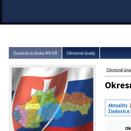
Úvodná stránka MV SR
Okresné úrady
Okresné úra
Okresn
Aktuality
Žiadosti a 
Ok