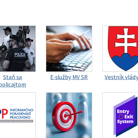
Staň sa
E-služby MV SR
Vestník vlád
policajtom