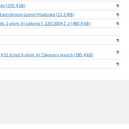
y (335,4 kB)
atastrálnom území Hladovka (21,2 MB)
 1 písm. b) zákona č. 220/2004 Z. z (485,9 kB)
 51 d osd. 6 písm. b) Zákona o lesoch (285,4 kB)