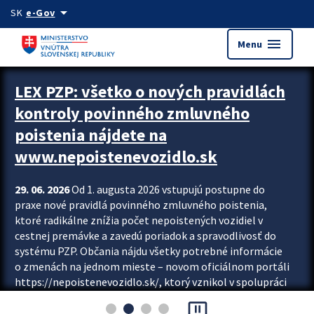
Preskocit na hlavný obsah
arrow_drop_down
SK
e-Gov
menu
Menu
Zastavit automatický posun upútavok
LEX PZP: všetko o nových pravidlách
kontroly povinného zmluvného
poistenia nájdete na
www.nepoistenevozidlo.sk
29. 06. 2026
Od 1. augusta 2026 vstupujú postupne do
praxe nové pravidlá povinného zmluvného poistenia,
ktoré radikálne znížia počet nepoistených vozidiel v
cestnej premávke a zavedú poriadok a spravodlivosť do
systému PZP. Občania nájdu všetky potrebné informácie
o zmenách na jednom mieste – novom oficiálnom portáli
https://nepoistenevozidlo.sk/, ktorý vznikol v spolupráci
Slovenskej kancelárie poisťovateľov (SKP), Slovenskej
pause_presentation
asociácie poisťovní (SLASPO) a Ministerstva vnútra SR.