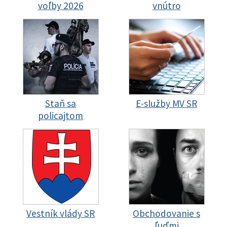
voľby 2026
vnútro
Staň sa
E-služby MV SR
policajtom
Vestník vlády SR
Obchodovanie s
ľuďmi