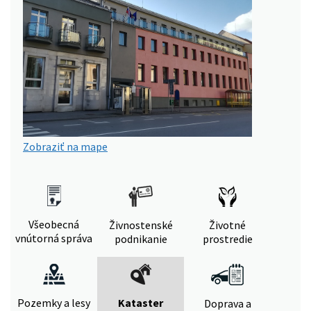
Zobraziť na mape
Všeobecná
Živnostenské
Životné
vnútorná správa
podnikanie
prostredie
Pozemky a lesy
Kataster
Doprava a