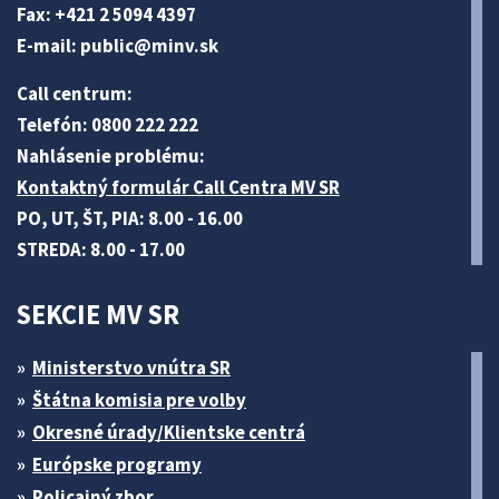
Fax: +421 2 5094 4397
E-mail:
public@minv
.sk
Call centrum:
Telefón: 0800 222 222
Nahlásenie problému:
Kontaktný formulár Call Centra MV SR
PO, UT, ŠT, PIA: 8.00 - 16.00
STREDA: 8.00 - 17.00
SEKCIE MV SR
Ministerstvo vnútra SR
Štátna komisia pre volby
Okresné úrady/Klientske centrá
Európske programy
Policajný zbor