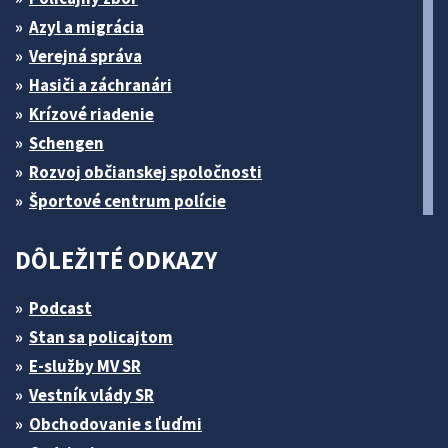
Azyl a migrácia
Verejná správa
Hasiči a záchranári
Krízové riadenie
Schengen
Rozvoj občianskej spoločnosti
Športové centrum polície
DÔLEŽITÉ ODKAZY
Podcast
Stan sa policajtom
E-služby MV SR
Vestník vlády SR
Obchodovanie s ľuďmi