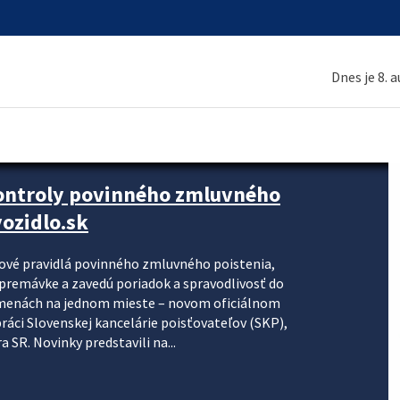
Dnes je 8. 
kontroly povinného zmluvného
ozidlo.sk
nové pravidlá povinného zmluvného poistenia,
j premávke a zavedú poriadok a spravodlivosť do
zmenách na jednom mieste – novom oficiálnom
práci Slovenskej kancelárie poisťovateľov (SKP),
 SR. Novinky predstavili na...