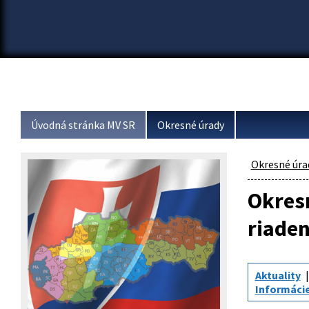
Úvodná stránka MV SR
Okresné úrady
Okresné úra
Okresn
riaden
Aktuality
Informácie