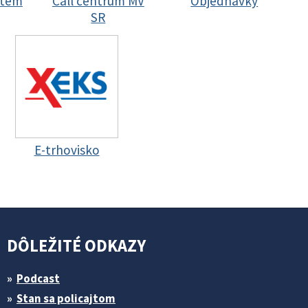
stem
Call centrum MV
Objednávky
SR
E-trhovisko
DÔLEŽITÉ ODKAZY
Podcast
Stan sa policajtom