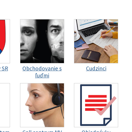
y SR
Obchodovanie s
Cudzinci
ľuďmi