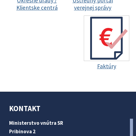
Okresné úrady /
Ústredný portál
Klientske centrá
verejnej správy
Faktúry
KONTAKT
Ministerstvo vnútra SR
Pribinova 2