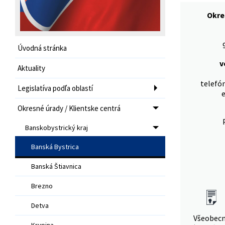
Okre
Úvodná stránka
v
Aktuality
telefón
Legislatíva podľa oblastí
e
Okresné úrady / Klientske centrá
Banskobystrický kraj
Banská Bystrica
Banská Štiavnica
Brezno
Detva
Všeobec
Krupina