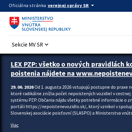
Preskocit na hlavný obsah
arrow_drop_down
verejnej správy SR
Oficiálna stránka
Sekcie MV SR
keyboard_arrow_down
Zastavit automatický posun upútavok
LEX PZP: všetko o nových pravidlách 
poistenia nájdete na www.nepoistenev
29. 06. 2026
Od 1. augusta 2026 vstupujú postupne do praxe 
ktoré radikálne znížia počet nepoistených vozidiel v cestne
systému PZP. Občania nájdu všetky potrebné informácie o 
portáli https://nepoistenevozidlo.sk/, ktorý vznikol v spolu
Slovenskej asociácie poisťovní (SLASPO) a Ministerstva vnútra
Viac