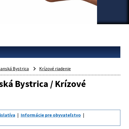
anská Bystrica
Krízové riadenie
ská Bystrica / Krízové
islatíva
Informácie pre obyvateľstvo