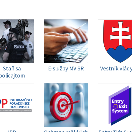
Staň sa
E-služby MV SR
Vestník vlád
policajtom