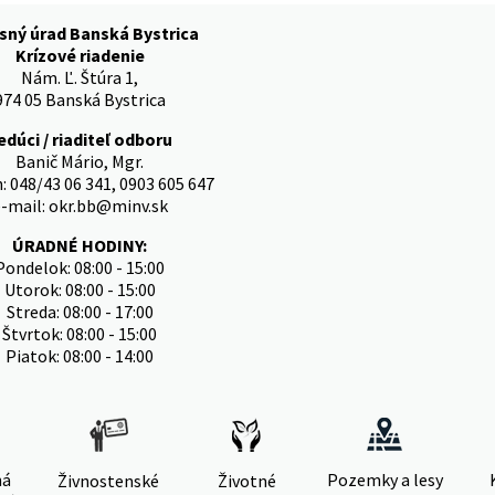
sný úrad Banská Bystrica
Krízové riadenie
Nám. Ľ. Štúra 1,
974 05 Banská Bystrica
edúci / riaditeľ odboru
Banič Mário, Mgr.
: 048/43 06 341, 0903 605 647
-mail: okr.bb@minv.sk
ÚRADNÉ HODINY:
Pondelok: 08:00 - 15:00
Utorok: 08:00 - 15:00
Streda: 08:00 - 17:00
Štvrtok: 08:00 - 15:00
Piatok: 08:00 - 14:00
ná
Pozemky a lesy
Živnostenské
Životné