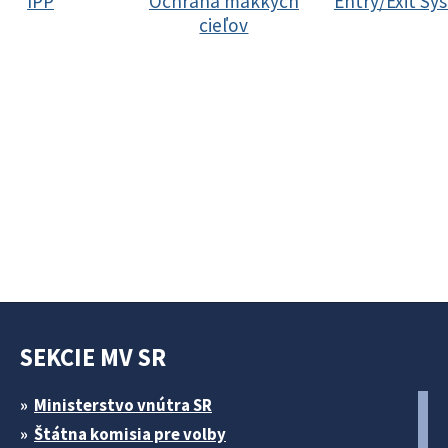
IPP
Ochrana mäkkých
Entry/Exit Sy
cieľov
SEKCIE MV SR
Ministerstvo vnútra SR
Štátna komisia pre volby