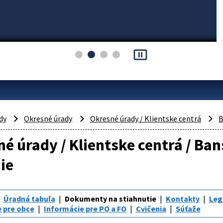
pause_presentation
dy
Okresné úrady
Okresné úrady / Klientske centrá
B
é úrady / Klientske centrá / Ban
ie
Úradná tabuľa
Dokumenty na stiahnutie
Kontakty
Leg
 pre obce
Informácie pre PO a FO
Cvičenia
Súťaže