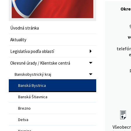
Okre
Úvodná stránka
v
Aktuality
telefón
Legislatíva podľa oblastí
e
Okresné úrady / Klientske centrá
Banskobystrický kraj
Banská Bystrica
Banská Štiavnica
Brezno
Detva
Všeobec
Krupina