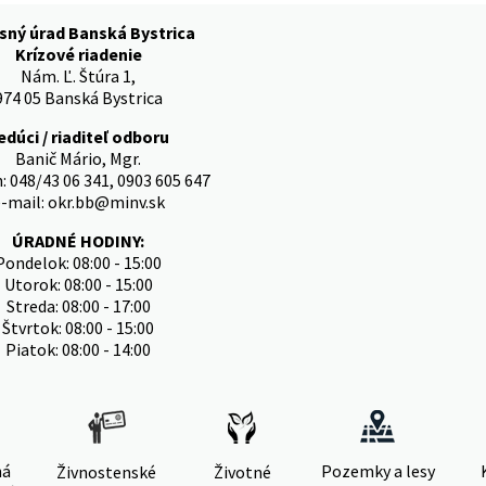
sný úrad Banská Bystrica
Krízové riadenie
Nám. Ľ. Štúra 1,
974 05 Banská Bystrica
edúci / riaditeľ odboru
Banič Mário, Mgr.
: 048/43 06 341, 0903 605 647
-mail: okr.bb@minv.sk
ÚRADNÉ HODINY:
Pondelok: 08:00 - 15:00
Utorok: 08:00 - 15:00
Streda: 08:00 - 17:00
Štvrtok: 08:00 - 15:00
Piatok: 08:00 - 14:00
ná
Pozemky a lesy
Živnostenské
Životné