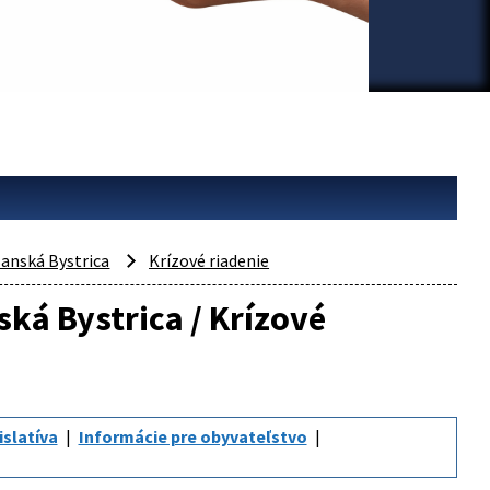
anská Bystrica
Krízové riadenie
ská Bystrica / Krízové
islatíva
Informácie pre obyvateľstvo