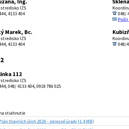
zana, Ing.
Sklená
stredisko IZS
Koordina
44, 4133 404
048/ 
Pošli
ý Marek, Bc.
Kubizň
stredisko IZS
Koordina
44, 4133 404
048/4
12
linka 112
stredisko IZS
44, 048/ 4133 404, 0918 786 025
a stiahnutie
Plán hlavných úloh 2026 - okresné úrady (1,4 MB)