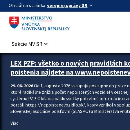
Preskocit na hlavný obsah
arrow_drop_down
verejnej správy SR
Oficiálna stránka
Sekcie MV SR
keyboard_arrow_down
Zastavit automatický posun upútavok
LEX PZP: všetko o nových pravidlách 
poistenia nájdete na www.nepoistenev
29. 06. 2026
Od 1. augusta 2026 vstupujú postupne do praxe 
ktoré radikálne znížia počet nepoistených vozidiel v cestne
systému PZP. Občania nájdu všetky potrebné informácie o 
portáli https://nepoistenevozidlo.sk/, ktorý vznikol v spolu
Slovenskej asociácie poisťovní (SLASPO) a Ministerstva vnútra
Viac