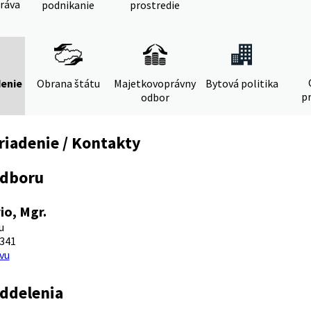
ráva
podnikanie
prostredie
denie
Obrana štátu
Majetkovoprávny
Bytová politika
pr
odbor
riadenie / Kontakty
odboru
io, Mgr.
u
 341
vu
oddelenia