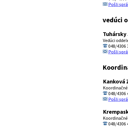
Pošli sprá
vedúci 
Tuhársky 
Vedúci oddel
048/4306 3
Pošli sprá
Koordina
Kanková Z
Koordinačné 
048/4306 4
Pošli sprá
Krempaská
Koordinačnéh
048/4306 4