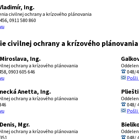
ladimír, Ing.
enia civilnej ochrany a krízového plánovania
456, 0911 580 860
vu
e civilnej ochrany a krízového plánovania
Miroslava, Ing.
Galkov
vilnej ochrany a krízového plánovania
Oddeleni
58, 0903 605 646
048/4
vu
Pošli
necká Anetta, Ing.
Pliešt
vilnej ochrany a krízového plánovania
Oddeleni
346
048/ 4
vu
Pošli
Denis, Mgr.
Bielik
vilnej ochrany a krízového plánovania
Oddeleni
 351
048/ 4