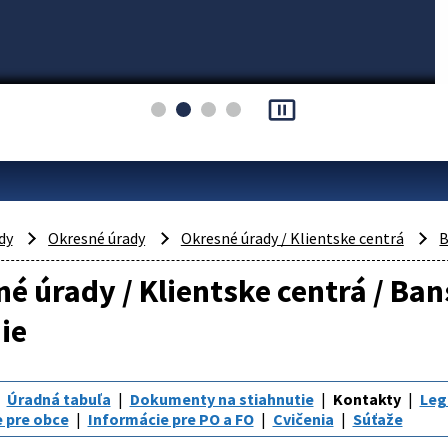
pause_presentation
dy
Okresné úrady
Okresné úrady / Klientske centrá
B
é úrady / Klientske centrá / Ban
ie
Úradná tabuľa
Dokumenty na stiahnutie
Kontakty
Leg
 pre obce
Informácie pre PO a FO
Cvičenia
Súťaže