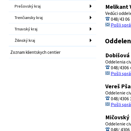
Melikant V
Prešovský kraj
Vedúci oddel
Trenčiansky kraj
048/43 06 
Pošli sprá
Trnavský kraj
Oddeleni
Žilinský kraj
Zoznam klientskych centier
Dobišová 
Oddelenia ci
048/4306 4
Pošli sprá
Vereš Pša
Oddelenie ci
048/4306 
Pošli sprá
Mičovský 
Oddelenie ci
048/ 4306