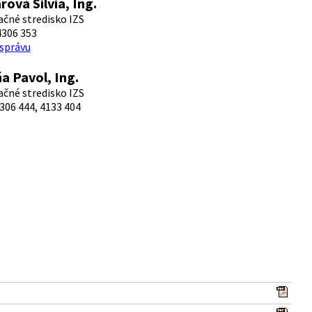
rová Silvia, Ing.
čné stredisko IZS
4306 353
 správu
a Pavol, Ing.
čné stredisko IZS
306 444, 4133 404