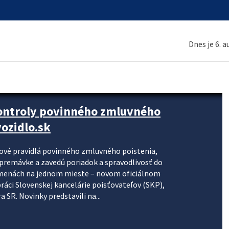
Dnes je 6. 
kontroly povinného zmluvného
ozidlo.sk
nové pravidlá povinného zmluvného poistenia,
j premávke a zavedú poriadok a spravodlivosť do
zmenách na jednom mieste – novom oficiálnom
práci Slovenskej kancelárie poisťovateľov (SKP),
 SR. Novinky predstavili na...