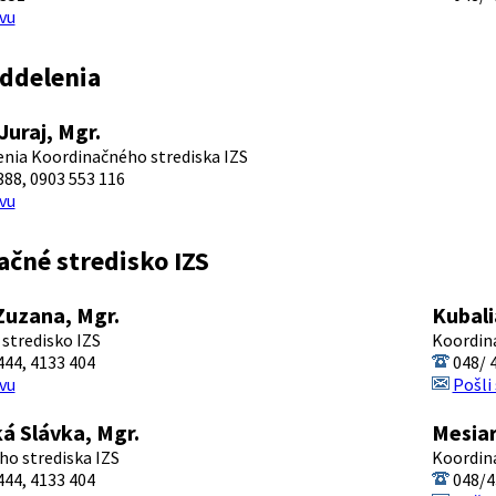
vu
oddelenia
Juraj, Mgr.
enia Koordinačného strediska IZS
88, 0903 553 116
vu
čné stredisko IZS
uzana, Mgr.
Kubali
stredisko IZS
Koordina
44, 4133 404
048/ 4
vu
Pošli
 Slávka, Mgr.
Mesiar
o strediska IZS
Koordina
44, 4133 404
048/4