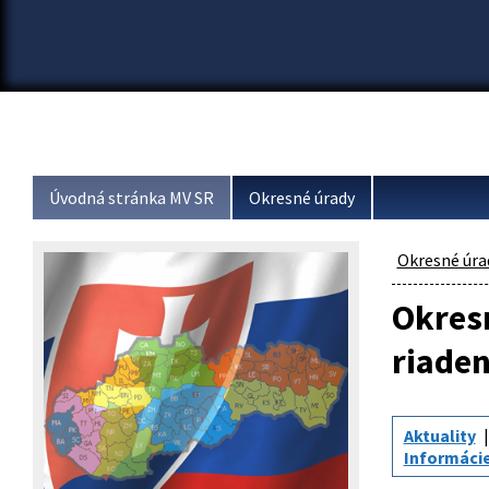
Úvodná stránka MV SR
Okresné úrady
Okresné úra
Okresn
riaden
Aktuality
Informácie