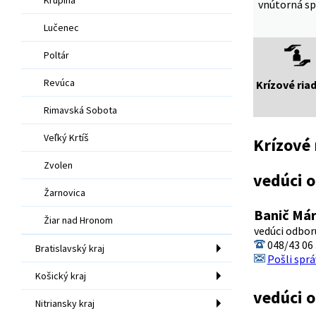
vnútorná sp
Lučenec
Poltár
Revúca
Krízové ria
Rimavská Sobota
Veľký Krtíš
Krízové 
Zvolen
vedúci 
Žarnovica
Banič Már
Žiar nad Hronom
vedúci odbor
048/43 06
Bratislavský kraj
Pošli sprá
Košický kraj
vedúci 
Nitriansky kraj