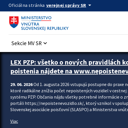
Preskocit na hlavný obsah
arrow_drop_down
verejnej správy SR
Oficiálna stránka
Sekcie MV SR
keyboard_arrow_down
Zastavit automatický posun upútavok
LEX PZP: všetko o nových pravidlách 
poistenia nájdete na www.nepoistenev
29. 06. 2026
Od 1. augusta 2026 vstupujú postupne do praxe 
ktoré radikálne znížia počet nepoistených vozidiel v cestne
systému PZP. Občania nájdu všetky potrebné informácie o 
portáli https://nepoistenevozidlo.sk/, ktorý vznikol v spolu
Slovenskej asociácie poisťovní (SLASPO) a Ministerstva vnútra
Viac