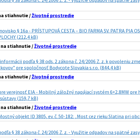
odľa § 38 zákona č. 24/2006 Z. z. - Využitie odpadov na spätné zas
 stiahnutie /
Životné prostredie
anovisko § 16a - PRÍSTUPOVÁ CESTA – BIO FARMA SV. PATRA PIA
LOCHY (212,4 kB)
a stiahnutie /
Životné prostredie
informácii podľa § 38 ods. 2 zákona č. 24/2006 Z. z. k povoleniu 
kovov" pre spoločnosť Bodycote Slovakia s.r.o. (844,4 kB)
 stiahnutie /
Životné prostredie
pre verejnosť EIA - Mobilný záložný napájací systém 6×2,8MW pr
 sústavy (159,7 kB)
a stiahnutie /
Životné prostredie
Mostný objekt ID 3805, ev. č. 50-182: „Most cez rieku Slatina pri ob
odľa § 38 zákona č. 24/2006 Z. z. - Využitie odpadov na spätné zas