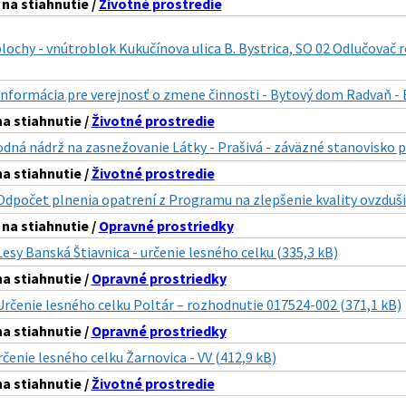
a stiahnutie /
Životné prostredie
lochy - vnútroblok Kukučínova ulica B. Bystrica, SO 02 Odlučovač r
Informácia pre verejnosť o zmene činnosti - Bytový dom Radvaň - E
 stiahnutie /
Životné prostredie
odná nádrž na zasnežovanie Látky - Prašivá - záväzné stanovisko 
 stiahnutie /
Životné prostredie
Odpočet plnenia opatrení z Programu na zlepšenie kvality ovzduši
a stiahnutie /
Opravné prostriedky
Lesy Banská Štiavnica - určenie lesného celku (335,3 kB)
 stiahnutie /
Opravné prostriedky
Určenie lesného celku Poltár – rozhodnutie 017524-002 (371,1 kB)
 stiahnutie /
Opravné prostriedky
rčenie lesného celku Žarnovica - VV (412,9 kB)
 stiahnutie /
Životné prostredie