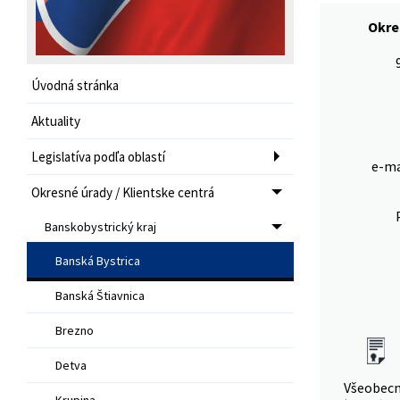
Okre
Úvodná stránka
Aktuality
Legislatíva podľa oblastí
e-ma
Okresné úrady / Klientske centrá
Banskobystrický kraj
Banská Bystrica
Banská Štiavnica
Brezno
Detva
Všeobec
Krupina