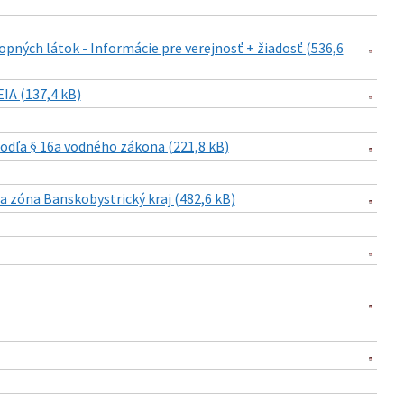
opných látok - Informácie pre verejnosť + žiadosť (536,6
IA (137,4 kB)
podľa § 16a vodného zákona (221,8 kB)
a zóna Banskobystrický kraj (482,6 kB)