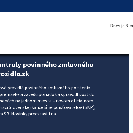
Dnes je 8. 
kontroly povinného zmluvného
ozidlo.sk
nové pravidlá povinného zmluvného poistenia,
j premávke a zavedú poriadok a spravodlivosť do
zmenách na jednom mieste – novom oficiálnom
práci Slovenskej kancelárie poisťovateľov (SKP),
 SR. Novinky predstavili na...