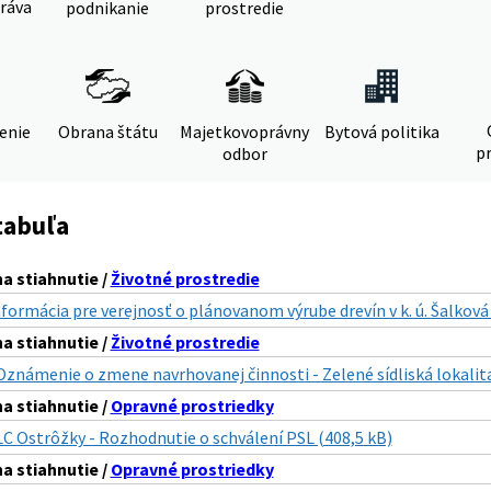
ráva
podnikanie
prostredie
denie
Obrana štátu
Majetkovoprávny
Bytová politika
pr
odbor
tabuľa
 stiahnutie /
Životné prostredie
nformácia pre verejnosť o plánovanom výrube drevín v k. ú. Šalková
 stiahnutie /
Životné prostredie
Oznámenie o zmene navrhovanej činnosti - Zelené sídliská lokalita
 stiahnutie /
Opravné prostriedky
LC Ostrôžky - Rozhodnutie o schválení PSL (408,5 kB)
 stiahnutie /
Opravné prostriedky