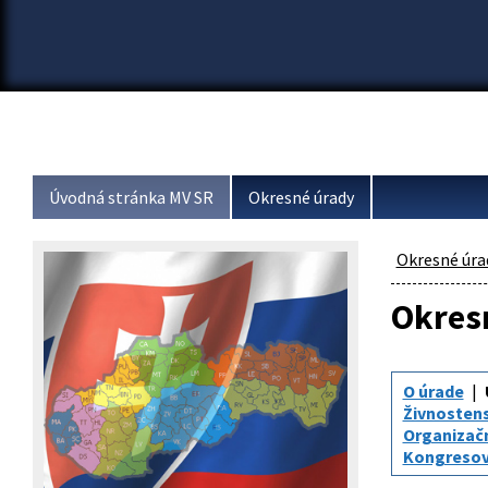
Úvodná stránka MV SR
Okresné úrady
Okresné úra
Okresn
O úrade
Živnosten
Organizač
Kongresov