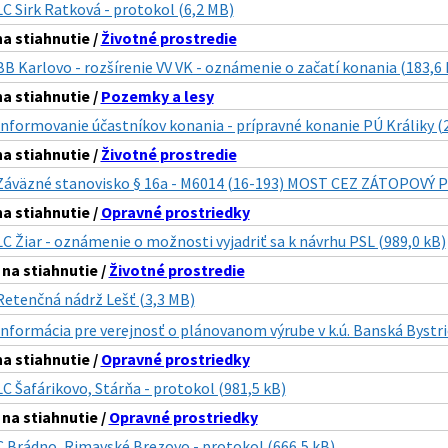
LC Sirk Ratková - protokol (6,2 MB)
 stiahnutie /
Životné prostredie
BB Karlovo - rozšírenie VV VK - oznámenie o začatí konania (183,6 
 stiahnutie /
Pozemky a lesy
Informovanie účastníkov konania - prípravné konanie PÚ Králiky (
 stiahnutie /
Životné prostredie
Záväzné stanovisko § 16a - M6014 (16-193) MOST CEZ ZÁTOPOVÝ
 stiahnutie /
Opravné prostriedky
LC Žiar - oznámenie o možnosti vyjadriť sa k návrhu PSL (989,0 kB)
a stiahnutie /
Životné prostredie
Retenčná nádrž Lešť (3,3 MB)
Informácia pre verejnosť o plánovanom výrube v k.ú. Banská Bystri
 stiahnutie /
Opravné prostriedky
LC Šafárikovo, Stárňa - protokol (981,5 kB)
a stiahnutie /
Opravné prostriedky
C Brádno, Rimavské Brezovo - protokol (666,5 kB)