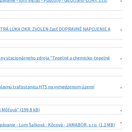
ypávanie - lom Vígľaš - Podrohy - GEOtrans-LOMY, s.r.o.
 OSTRÁ LÚKA OKR. ZVOLEN časť DOPRAVNÉ NAPOJENIE A
zmeny stacionárneho zdroja "Tepelné a chemicko-tepelné
e hlavnú trafostanicu HTS na vymedzenom území
ci Môťová" (199,8 kB)
ypávanie - Lom Šalková - Kôcová - JAMABOR, s.r.o. (1,2 MB)