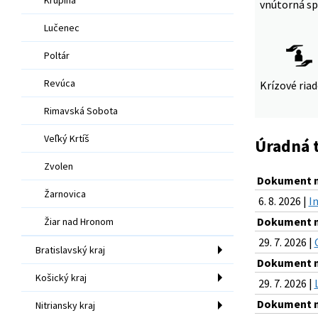
vnútorná sp
Lučenec
Poltár
Revúca
Krízové ria
Rimavská Sobota
Veľký Krtíš
Úradná 
Zvolen
Dokument na
Žarnovica
6. 8. 2026 |
I
Dokument na
Žiar nad Hronom
29. 7. 2026 |
Bratislavský kraj
Dokument na
Košický kraj
29. 7. 2026 |
Dokument na
Nitriansky kraj