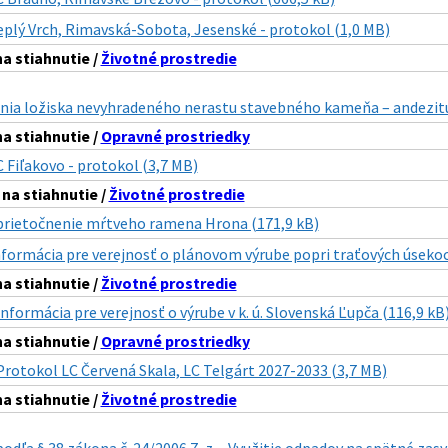
eplý Vrch, Rimavská-Sobota, Jesenské - protokol (1,0 MB)
 stiahnutie /
Životné prostredie
ania ložiska nevyhradeného nerastu stavebného kameňa – andezitu
 stiahnutie /
Opravné prostriedky
C Fiľakovo - protokol (3,7 MB)
a stiahnutie /
Životné prostredie
prietočnenie mŕtveho ramena Hrona (171,9 kB)
nformácia pre verejnosť o plánovom výrube popri traťových úsekoc
 stiahnutie /
Životné prostredie
Informácia pre verejnosť o výrube v k. ú. Slovenská Ľupča (116,9 kB
 stiahnutie /
Opravné prostriedky
Protokol LC Červená Skala, LC Telgárt 2027-2033 (3,7 MB)
 stiahnutie /
Životné prostredie