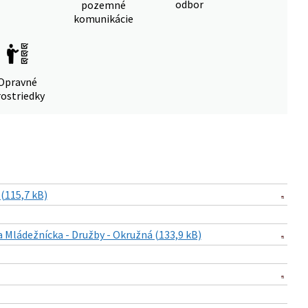
odbor
pozemné
komunikácie
Opravné
ostriedky
 (115,7 kB)
 Mládežnícka - Družby - Okružná (133,9 kB)