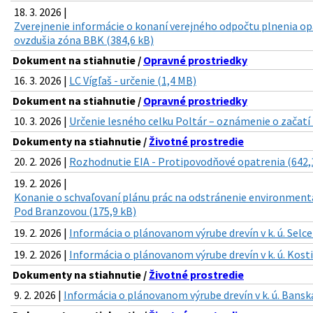
18. 3. 2026 |
Zverejnenie informácie o konaní verejného odpočtu plnenia op
ovzdušia zóna BBK (384,6 kB)
Dokument na stiahnutie /
Opravné prostriedky
16. 3. 2026 |
LC Vígľaš - určenie (1,4 MB)
Dokument na stiahnutie /
Opravné prostriedky
10. 3. 2026 |
Určenie lesného celku Poltár – oznámenie o začatí 
Dokumenty na stiahnutie /
Životné prostredie
20. 2. 2026 |
Rozhodnutie EIA - Protipovodňové opatrenia (642,
19. 2. 2026 |
Konanie o schvaľovaní plánu prác na odstránenie environmentá
Pod Branzovou (175,9 kB)
19. 2. 2026 |
Informácia o plánovanom výrube drevín v k. ú. Selce
19. 2. 2026 |
Informácia o plánovanom výrube drevín v k. ú. Kosti
Dokumenty na stiahnutie /
Životné prostredie
9. 2. 2026 |
Informácia o plánovanom výrube drevín v k. ú. Banská