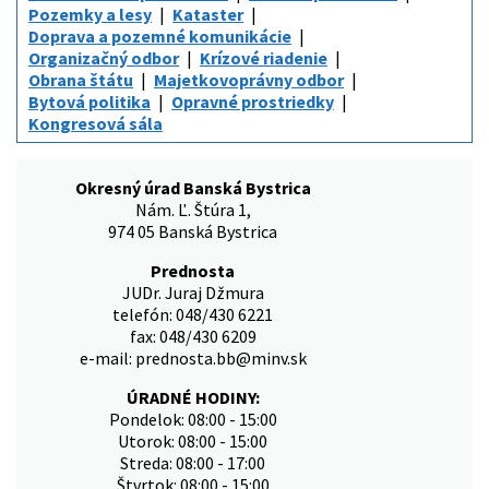
Pozemky a lesy
Kataster
Doprava a pozemné komunikácie
Organizačný odbor
Krízové riadenie
Obrana štátu
Majetkovoprávny odbor
Bytová politika
Opravné prostriedky
Kongresová sála
Okresný úrad Banská Bystrica
Nám. Ľ. Štúra 1,
974 05 Banská Bystrica
Prednosta
JUDr. Juraj Džmura
telefón: 048/430 6221
fax: 048/430 6209
e-mail: prednosta.bb@minv.sk
ÚRADNÉ HODINY:
Pondelok: 08:00 - 15:00
Utorok: 08:00 - 15:00
Streda: 08:00 - 17:00
Štvrtok: 08:00 - 15:00