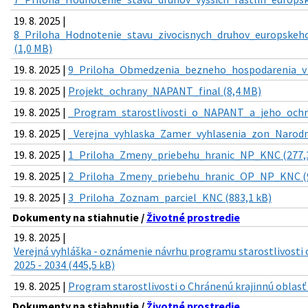
19. 8. 2025 |
8_Priloha_Hodnotenie_stavu_zivocisnych_druhov_europske
(1,0 MB)
19. 8. 2025 |
9_Priloha_Obmedzenia_bezneho_hospodarenia_v_
19. 8. 2025 |
Projekt_ochrany_NAPANT_final (8,4 MB)
19. 8. 2025 |
_Program_starostlivosti_o_NAPANT_a_jeho_ochr
19. 8. 2025 |
_Verejna_vyhlaska_Zamer_vyhlasenia_zon_Narodn
19. 8. 2025 |
1_Priloha_Zmeny_priebehu_hranic_NP_KNC (277,3
19. 8. 2025 |
2_Priloha_Zmeny_priebehu_hranic_OP_NP_KNC (
19. 8. 2025 |
3_Priloha_Zoznam_parciel_KNC (883,1 kB)
Dokumenty na stiahnutie /
Životné prostredie
19. 8. 2025 |
Verejná vyhláška - oznámenie návrhu programu starostlivosti 
2025 - 2034 (445,5 kB)
19. 8. 2025 |
Program starostlivosti o Chránenú krajinnú oblasť 
Dokumenty na stiahnutie /
Životné prostredie