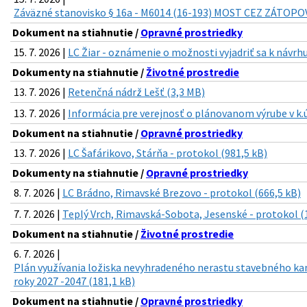
Záväzné stanovisko § 16a - M6014 (16-193) MOST CEZ ZÁTOP
Dokument na stiahnutie /
Opravné prostriedky
15. 7. 2026 |
LC Žiar - oznámenie o možnosti vyjadriť sa k návrhu
Dokumenty na stiahnutie /
Životné prostredie
13. 7. 2026 |
Retenčná nádrž Lešť (3,3 MB)
13. 7. 2026 |
Informácia pre verejnosť o plánovanom výrube v k.ú
Dokument na stiahnutie /
Opravné prostriedky
13. 7. 2026 |
LC Šafárikovo, Stárňa - protokol (981,5 kB)
Dokumenty na stiahnutie /
Opravné prostriedky
8. 7. 2026 |
LC Brádno, Rimavské Brezovo - protokol (666,5 kB)
7. 7. 2026 |
Teplý Vrch, Rimavská-Sobota, Jesenské - protokol (
Dokument na stiahnutie /
Životné prostredie
6. 7. 2026 |
Plán využívania ložiska nevyhradeného nerastu stavebného ka
roky 2027 -2047 (181,1 kB)
Dokument na stiahnutie /
Opravné prostriedky