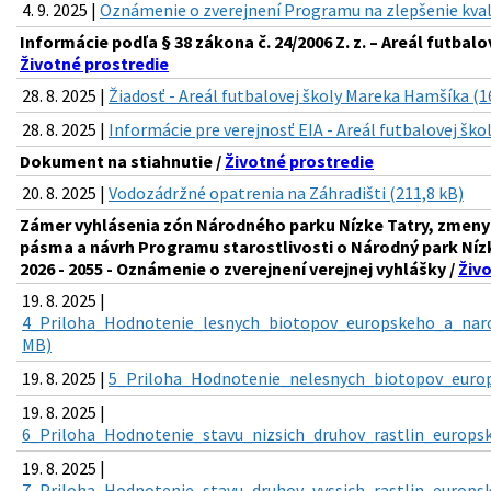
4. 9. 2025 |
Oznámenie o zverejnení Programu na zlepšenie kval
Informácie podľa § 38 zákona č. 24/2006 Z. z. – Areál futbal
Životné prostredie
28. 8. 2025 |
Žiadosť - Areál futbalovej školy Mareka Hamšíka (1
28. 8. 2025 |
Informácie pre verejnosť EIA - Areál futbalovej šk
Dokument na stiahnutie /
Životné prostredie
20. 8. 2025 |
Vodozádržné opatrenia na Záhradišti (211,8 kB)
Zámer vyhlásenia zón Národného parku Nízke Tatry, zmeny 
pásma a návrh Programu starostlivosti o Národný park Níz
2026 - 2055 - Oznámenie o zverejnení verejnej vyhlášky /
Živ
19. 8. 2025 |
4_Priloha_Hodnotenie_lesnych_biotopov_europskeho_a_nar
MB)
19. 8. 2025 |
5_Priloha_Hodnotenie_nelesnych_biotopov_europ
19. 8. 2025 |
6_Priloha_Hodnotenie_stavu_nizsich_druhov_rastlin_europs
19. 8. 2025 |
7_Priloha_Hodnotenie_stavu_druhov_vyssich_rastlin_europs