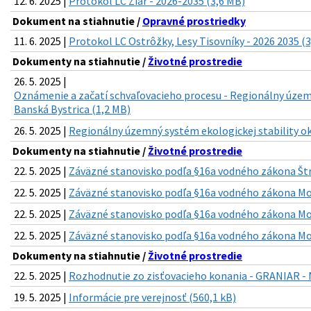
12. 6. 2025 |
Protokol LC Žiar - 2026-2035 (3,6 MB)
Dokument na stiahnutie /
Opravné prostriedky
11. 6. 2025 |
Protokol LC Ostrôžky, Lesy Tisovníky - 2026 2035 (
Dokumenty na stiahnutie /
Životné prostredie
26. 5. 2025 |
Oznámenie a začatí schvaľovacieho procesu - Regionálny územn
Banská Bystrica (1,2 MB)
26. 5. 2025 |
Regionálny územný systém ekologickej stability ok
Dokumenty na stiahnutie /
Životné prostredie
22. 5. 2025 |
Záväzné stanovisko podľa §16a vodného zákona Štr
22. 5. 2025 |
Záväzné stanovisko podľa §16a vodného zákona Mos
22. 5. 2025 |
Záväzné stanovisko podľa §16a vodného zákona Mos
22. 5. 2025 |
Záväzné stanovisko podľa §16a vodného zákona Mos
Dokumenty na stiahnutie /
Životné prostredie
22. 5. 2025 |
Rozhodnutie zo zisťovacieho konania - GRANIAR 
19. 5. 2025 |
Informácie pre verejnosť (560,1 kB)