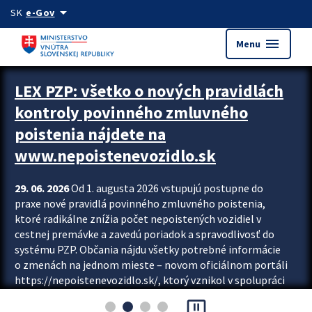
Preskocit na hlavný obsah
arrow_drop_down
SK
e-Gov
menu
Menu
Zastavit automatický posun upútavok
LEX PZP: všetko o nových pravidlách
kontroly povinného zmluvného
poistenia nájdete na
www.nepoistenevozidlo.sk
29. 06. 2026
Od 1. augusta 2026 vstupujú postupne do
praxe nové pravidlá povinného zmluvného poistenia,
ktoré radikálne znížia počet nepoistených vozidiel v
cestnej premávke a zavedú poriadok a spravodlivosť do
systému PZP. Občania nájdu všetky potrebné informácie
o zmenách na jednom mieste – novom oficiálnom portáli
https://nepoistenevozidlo.sk/, ktorý vznikol v spolupráci
Slovenskej kancelárie poisťovateľov (SKP), Slovenskej
pause_presentation
asociácie poisťovní (SLASPO) a Ministerstva vnútra SR.