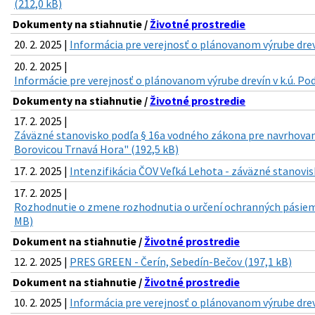
(212,0 kB)
Dokumenty na stiahnutie /
Životné prostredie
20. 2. 2025 |
Informácia pre verejnosť o plánovanom výrube drevín
20. 2. 2025 |
Informácie pre verejnosť o plánovanom výrube drevín v k.ú. Pod
Dokumenty na stiahnutie /
Životné prostredie
17. 2. 2025 |
Záväzné stanovisko podľa § 16a vodného zákona pre navrhovan
Borovicou Trnavá Hora" (192,5 kB)
17. 2. 2025 |
Intenzifikácia ČOV Veľká Lehota - záväzné stanovis
17. 2. 2025 |
Rozhodnutie o zmene rozhodnutia o určení ochranných pásiem 
MB)
Dokument na stiahnutie /
Životné prostredie
12. 2. 2025 |
PRES GREEN - Čerín, Sebedín-Bečov (197,1 kB)
Dokument na stiahnutie /
Životné prostredie
10. 2. 2025 |
Informácia pre verejnosť o plánovanom výrube drevín