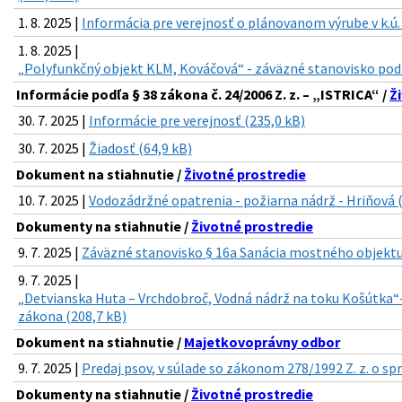
1. 8. 2025 |
Informácia pre verejnosť o plánovanom výrube v k.ú.
1. 8. 2025 |
„Polyfunkčný objekt KLM, Kováčová“ - záväzné stanovisko pod
Informácie podľa § 38 zákona č. 24/2006 Z. z. – „ISTRICA“ /
Ž
30. 7. 2025 |
Informácie pre verejnosť (235,0 kB)
30. 7. 2025 |
Žiadosť (64,9 kB)
Dokument na stiahnutie /
Životné prostredie
10. 7. 2025 |
Vodozádržné opatrenia - požiarna nádrž - Hriňová 
Dokumenty na stiahnutie /
Životné prostredie
9. 7. 2025 |
Záväzné stanovisko § 16a Sanácia mostného objektu 
9. 7. 2025 |
„Detvianska Huta – Vrchdobroč, Vodná nádrž na toku Košútka“
zákona (208,7 kB)
Dokument na stiahnutie /
Majetkovoprávny odbor
9. 7. 2025 |
Predaj psov, v súlade so zákonom 278/1992 Z. z. o sp
Dokumenty na stiahnutie /
Životné prostredie