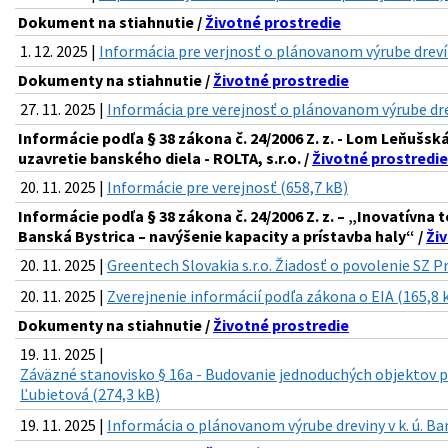
Dokument na stiahnutie /
Životné prostredie
1. 12. 2025 |
Informácia pre verjnosť o plánovanom výrube drev
Dokumenty na stiahnutie /
Životné prostredie
27. 11. 2025 |
Informácia pre verejnosť o plánovanom výrube dr
Informácie podľa § 38 zákona č. 24/2006 Z. z. - Lom Leňušsk
uzavretie banského diela - ROLTA, s.r.o. /
Životné prostredie
20. 11. 2025 |
Informácie pre verejnosť (658,7 kB)
Informácie podľa § 38 zákona č. 24/2006 Z. z. – „Inovatívn
Banská Bystrica – navýšenie kapacity a prístavba haly“ /
Ži
20. 11. 2025 |
Greentech Slovakia s.r.o. Žiadosť o povolenie SZ P
20. 11. 2025 |
Zverejnenie informácií podľa zákona o EIA (165,8 
Dokumenty na stiahnutie /
Životné prostredie
19. 11. 2025 |
Záväzné stanovisko § 16a - Budovanie jednoduchých objektov 
Ľubietová (274,3 kB)
19. 11. 2025 |
Informácia o plánovanom výrube dreviny v k. ú. Ba