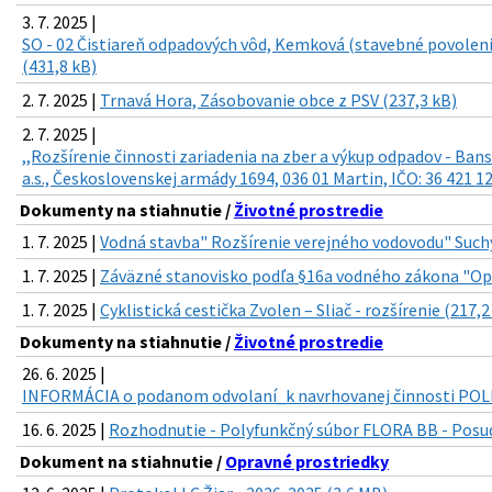
3. 7. 2025 |
SO - 02 Čistiareň odpadových vôd, Kemková (stavebné povoleni
(431,8 kB)
2. 7. 2025 |
Trnavá Hora, Zásobovanie obce z PSV (237,3 kB)
2. 7. 2025 |
,,Rozšírenie činnosti zariadenia na zber a výkup odpadov - Ban
a.s., Československej armády 1694, 036 01 Martin, IČO: 36 421 1
Dokumenty na stiahnutie /
Životné prostredie
1. 7. 2025 |
Vodná stavba" Rozšírenie verejného vodovodu" Such
1. 7. 2025 |
Záväzné stanovisko podľa §16a vodného zákona "Op
1. 7. 2025 |
Cyklistická cestička Zvolen – Sliač - rozšírenie (217,2
Dokumenty na stiahnutie /
Životné prostredie
26. 6. 2025 |
INFORMÁCIA o podanom odvolaní_k navrhovanej činnosti POL
16. 6. 2025 |
Rozhodnutie - Polyfunkčný súbor FLORA BB - Posud
Dokument na stiahnutie /
Opravné prostriedky