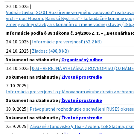
20. 10. 2025 |
Vodná stavba „SO 01 Rozšírenie verejného vodovodu“ realizova
vrch – pod Flosom, Banská Bystrica“ - kolaudačné konanie sp
zmeny vodnej stavby a s konaním o zmene vodnej stavby (186,3
Informácie podľa § 38 zákona č. 24/2006 Z. z. – „Betonárka R
24. 10. 2025 |
Informácie pre verejnosť (52,2 kB)
24. 10. 2025 |
Žiadosť (498,8 kB)
Dokument na stiahnutie /
Organizačný odbor
13. 10. 2025 |
003 - VEREJNÁ VYHLÁŠKA z ROVNOPISU (OZNÁMENIE
Dokument na stiahnutie /
Životné prostredie
7. 10. 2025 |
Informácia pre verjnosť o plánovanom výrube drevín v ochran
Dokument na stiahnutie /
Životné prostredie
30. 9. 2025 |
Právoplatné rozhodnutie o schválení RUSES okresu
Dokument na stiahnutie /
Životné prostredie
25. 9. 2025 |
Záväzné stanovisko § 16a - Zvolen, tok Slatina, r.k