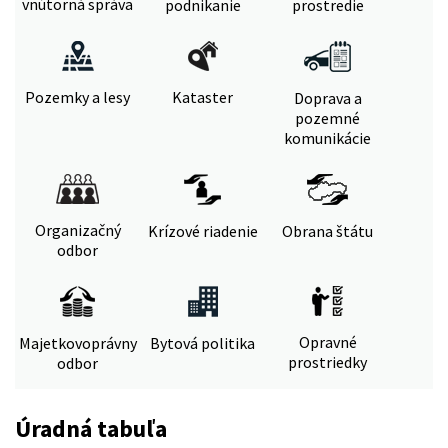
vnútorná správa
podnikanie
prostredie
Pozemky a lesy
Kataster
Doprava a
pozemné
komunikácie
Organizačný
Krízové riadenie
Obrana štátu
odbor
Opravné
Majetkovoprávny
Bytová politika
prostriedky
odbor
Úradná tabuľa