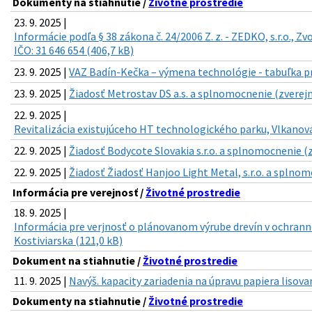
Dokumenty na stiahnutie /
Životné prostredie
23. 9. 2025 |
Informácie podľa § 38 zákona č. 24/2006 Z. z. - ZEDKO, s.r.o., Z
IČO: 31 646 654 (406,7 kB)
23. 9. 2025 |
VAZ Badín-Kečka – výmena technológie - tabuľka pr
23. 9. 2025 |
Žiadosť Metrostav DS a.s. a splnomocnenie (zverejn
22. 9. 2025 |
Revitalizácia existujúceho HT technologického parku, Vlkanová 
22. 9. 2025 |
Žiadosť Bodycote Slovakia s.r.o. a splnomocnenie (z
22. 9. 2025 |
Žiadosť Žiadosť Hanjoo Light Metal, s.r.o. a splnom
Informácia pre verejnosť /
Životné prostredie
18. 9. 2025 |
Informácia pre verjnosť o plánovanom výrube drevín v ochranno
Kostiviarska (121,0 kB)
Dokument na stiahnutie /
Životné prostredie
11. 9. 2025 |
Navýš. kapacity zariadenia na úpravu papiera lisova
Dokumenty na stiahnutie /
Životné prostredie