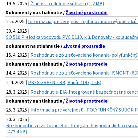
19. 5. 2025 |
Žiadosť o udelenie súhlasu (1,2 MB)
Dokumenty na stiahnutie /
Životné prostredie
2. 5. 2025 |
Informácia pre verejnosť o plánovanom výrube v k.ú.
30. 4. 2025 |
SO 510 Preložka vodovodu PVC D110, k.ú. Donovaly - kolaudačné
Dokument na stiahnutie /
Životné prostredie
15. 4. 2025 |
Rozhodnutie zo zisťovacieho konania-polyfunkčný 
Dokumenty na stiahnutie /
Životné prostredie
14. 4. 2025 |
Rozhodnutie zo zisťovacieho konania-ISMONT (630
2. 4. 2025 |
PRES GREEN - BB, Badín (197,1 kB)
28. 3. 2025 |
Rozhodnutie-EIA-Integrované bezpečnostné centr
Dokumenty na stiahnutie /
Životné prostredie
25. 3. 2025 |
Informácia pre verejnosť - POLYFUNKČNÝ SÚBOR F
20. 3. 2025 |
Rozhodnutie zo zisťovacieho "Program hospodárskeho o sociá
(473,4 kB)