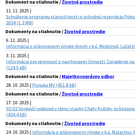
Dokument na stiahnutie /
Životné prostredie
11. 11. 2025 |
Schválenie programu starostlivosti o prírodnú rezerváciu Poko
2034 (1,3 MB)
Dokumenty na stiahnutie /
Životné prostredie
6. 11. 2025 |
Informácia o plánovanom výrube drevín v k.ú. Medzirod, Lučatín
3. 11. 2025 |
Informácia pre verejnosť o navrhovanej činnosti: Zariadenie n
(124,5 kB)
Dokument na stiahnutie /
Majetkovoprávny odbor
28. 10. 2025 |
Ponuka MV (451,8 kB)
Dokument na stiahnutie /
Životné prostredie
27. 10. 2025 |
SO 02 Vonkajší vodovod v rámci stavby Chaty Králiky, prístupov
(434,4 kB)
Dokumenty na stiahnutie /
Životné prostredie
24. 10. 2025 |
Informácia o plánovanom výrube v k.ú. Malachov, 