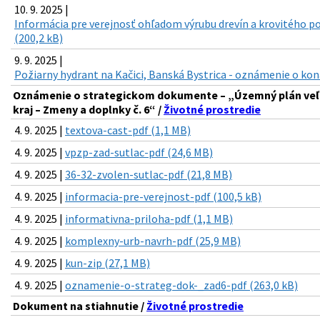
10. 9. 2025 |
Informácia pre verejnosť ohľadom výrubu drevín a krovitého por
(200,2 kB)
9. 9. 2025 |
Požiarny hydrant na Kačici, Banská Bystrica - oznámenie o kon
Oznámenie o strategickom dokumente – „Územný plán ve
kraj – Zmeny a doplnky č. 6“ /
Životné prostredie
4. 9. 2025 |
textova-cast-pdf (1,1 MB)
4. 9. 2025 |
vpzp-zad-sutlac-pdf (24,6 MB)
4. 9. 2025 |
36-32-zvolen-sutlac-pdf (21,8 MB)
4. 9. 2025 |
informacia-pre-verejnost-pdf (100,5 kB)
4. 9. 2025 |
informativna-priloha-pdf (1,1 MB)
4. 9. 2025 |
komplexny-urb-navrh-pdf (25,9 MB)
4. 9. 2025 |
kun-zip (27,1 MB)
4. 9. 2025 |
oznamenie-o-strateg-dok-_zad6-pdf (263,0 kB)
Dokument na stiahnutie /
Životné prostredie