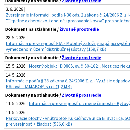
Dokumenty na stiahnutie /
Životné prostredie
3. 6. 2026 |
Zverejnenie informácii podľa § 38 ods. 2 zákona č. 24/2006 Z. z
"Tepelné a chemicko-tepelné spracovanie kovov" pre spoločnosť
Dokument na stiahnutie /
Životné prostredie
28. 5. 2026 |
Informácia pre verejnosť EIA - Mobilný záložný napájací syst
vymedzenom území distribučnej sústavy (159,7 kB)
Dokumenty na stiahnutie /
Životné prostredie
15. 5. 2026 |
Mostný objekt ID 3805, ev. č. 50-182: „Most cez riek
14. 5. 2026 |
Informácie podľa § 38 zákona č. 24/2006 Z. z. - Využitie odpado
Kôcová - JAMABOR, s.r.o. (1,2 MB)
Dokumenty na stiahnutie /
Životné prostredie
11. 5. 2026 |
Informácia pre verejnosť o zmene činnosti - Bytový
11. 5. 2026 |
Parkovacie plochy - vnútroblok Kukučínova ulica B. Bystrica, S
pre verejnosť + žiadosť (536,6 kB)