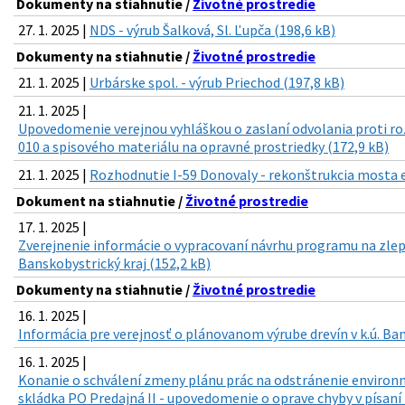
Dokumenty na stiahnutie /
Životné prostredie
27. 1. 2025 |
NDS - výrub Šalková, Sl. Ľupča (198,6 kB)
Dokumenty na stiahnutie /
Životné prostredie
21. 1. 2025 |
Urbárske spol. - výrub Priechod (197,8 kB)
21. 1. 2025 |
Upovedomenie verejnou vyhláškou o zaslaní odvolania proti
010 a spisového materiálu na opravné prostriedky (172,9 kB)
21. 1. 2025 |
Rozhodnutie I-59 Donovaly - rekonštrukcia mosta ev
Dokument na stiahnutie /
Životné prostredie
17. 1. 2025 |
Zverejnenie informácie o vypracovaní návrhu programu na zlepš
Banskobystrický kraj (152,2 kB)
Dokumenty na stiahnutie /
Životné prostredie
16. 1. 2025 |
Informácia pre verejnosť o plánovanom výrube drevín v k.ú. Ban
16. 1. 2025 |
Konanie o schválení zmeny plánu prác na odstránenie environm
skládka PO Predajná II - upovedomenie o oprave chyby v písaní 