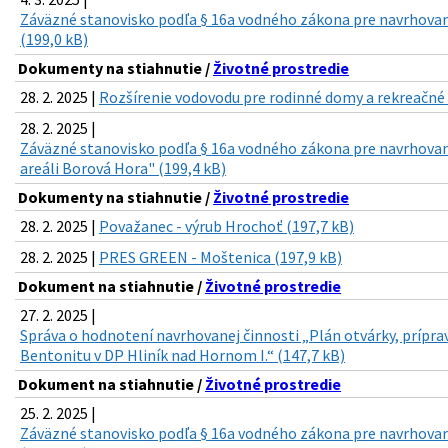
Záväzné stanovisko podľa § 16a vodného zákona pre navrhovan
(199,0 kB)
Dokumenty na stiahnutie /
Životné prostredie
28. 2. 2025 |
Rozšírenie vodovodu pre rodinné domy a rekreačné c
28. 2. 2025 |
Záväzné stanovisko podľa § 16a vodného zákona pre navrhovan
areáli Borová Hora" (199,4 kB)
Dokumenty na stiahnutie /
Životné prostredie
28. 2. 2025 |
Považanec - výrub Hrochoť (197,7 kB)
28. 2. 2025 |
PRES GREEN - Moštenica (197,9 kB)
Dokument na stiahnutie /
Životné prostredie
27. 2. 2025 |
Správa o hodnotení navrhovanej činnosti „Plán otvárky, prípra
Bentonitu v DP Hliník nad Hornom I.“ (147,7 kB)
Dokument na stiahnutie /
Životné prostredie
25. 2. 2025 |
Záväzné stanovisko podľa § 16a vodného zákona pre navrhovan