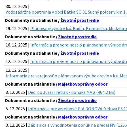
30. 12. 2025 |
Vodozádržné opatrenia v obci Bátka SO 01 Suchý polder v km 1,
Dokumenty na stiahnutie /
Životné prostredie
19. 12. 2025 |
Plánovaný výrub v k.ú. Badín, Kremnička, Medzibro
Dokument na stiahnutie /
Životné prostredie
16. 12. 2025 |
Informácia pre verejnosť o plánovanom výrube drev
Dokumenty na stiahnutie /
Životné prostredie
12. 12. 2025 |
Informácia pre verejnosť o plánovanom výrube drev
12. 12. 2025 |
Informácia pre verejnosť o plánovanom výrube drevín v k.ú. Med
Dokument na stiahnutie /
Majetkovoprávny odbor
8. 12. 2025 |
Ded. po Juraj Tretiak - ponuka MV 2 (464,2 kB)
Dokument na stiahnutie /
Životné prostredie
5. 12. 2025 |
Informácia pre verejnosť: EIA DONOVALY Nová ES 11
Dokument na stiahnutie /
Majetkovoprávny odbor
3. 12. 2025 |
Zápisnica z vyhodnotenia ponúk na predaj MV (126,