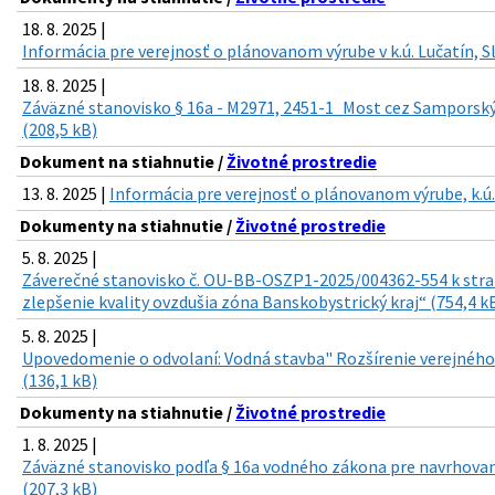
18. 8. 2025 |
Informácia pre verejnosť o plánovanom výrube v k.ú. Lučatín, S
18. 8. 2025 |
Záväzné stanovisko § 16a - M2971, 2451-1_Most cez Samporsk
(208,5 kB)
Dokument na stiahnutie /
Životné prostredie
13. 8. 2025 |
Informácia pre verejnosť o plánovanom výrube, k.ú
Dokumenty na stiahnutie /
Životné prostredie
5. 8. 2025 |
Záverečné stanovisko č. OU-BB-OSZP1-2025/004362-554 k st
zlepšenie kvality ovzdušia zóna Banskobystrický kraj“ (754,4 k
5. 8. 2025 |
Upovedomenie o odvolaní: Vodná stavba" Rozšírenie verejnéh
(136,1 kB)
Dokumenty na stiahnutie /
Životné prostredie
1. 8. 2025 |
Záväzné stanovisko podľa § 16a vodného zákona pre navrhova
(207,3 kB)