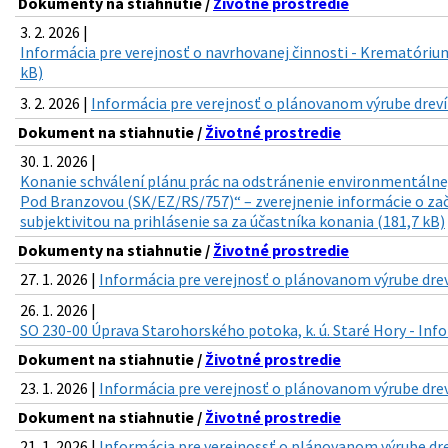
Dokumenty na stiahnutie /
Životné prostredie
3. 2. 2026 |
Informácia pre verejnosť o navrhovanej činnosti - Krematórium
kB)
3. 2. 2026 |
Informácia pre verejnosť o plánovanom výrube drevín 
Dokument na stiahnutie /
Životné prostredie
30. 1. 2026 |
Konanie schválení plánu prác na odstránenie environmentálnej
Pod Branzovou (SK/EZ/RS/757)“ – zverejnenie informácie o zač
subjektivitou na prihlásenie sa za účastníka konania (181,7 kB)
Dokumenty na stiahnutie /
Životné prostredie
27. 1. 2026 |
Informácia pre verejnosť o plánovanom výrube drevín
26. 1. 2026 |
SO 230-00 Úprava Starohorského potoka, k. ú. Staré Hory - Info
Dokument na stiahnutie /
Životné prostredie
23. 1. 2026 |
Informácia pre verejnosť o plánovanom výrube dreví
Dokument na stiahnutie /
Životné prostredie
21. 1. 2026 |
Informácia pre verejnossť o plánovanom výrube dre