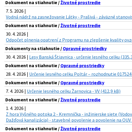
Dokument na stiahnutie /
Životné prostredie
7. 5. 2026 |
Vodná nádrž na zasnežovanie Látky - Prašivá - záväzné stanovi
Dokument na stiahnutie /
Životné prostredie
30. 4. 2026 |
Odpočet plnenia opatrení z Programu na zlepšenie kvality ovzd
Dokumenty na stiahnutie /
Opravné prostriedky
30. 4. 2026 |
Lesy Banská Štiavnica - určenie lesného celku (335,
Dokument na stiahnutie /
Opravné prostriedky
28. 4. 2026 |
Určenie lesného celku Poltár – rozhodnutie 017524
Dokument na stiahnutie /
Opravné prostriedky
7. 4. 2026 |
Určenie lesného celku Žarnovica - VV (412,9 kB)
Dokument na stiahnutie /
Životné prostredie
1. 4. 2026 |
Z hora Vyšného potoka 2 - Kremnička - inžinierske siete (Vodo
Dažďová kanalizácia) - stavebné povolenie a povolenie na OUV 
Dokument na stiahnutie /
Životné prostredie