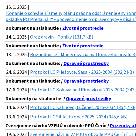
16. 1. 2025 |
Konanie o schválení zmeny plánu prác na odstránenie environm
skládka PO Predajná I“ - upovedomenie o oprave chyby v písaní 
Dokument na stiahnutie /
Životné prostredie
14. 1. 2025 |
Orez drevín - Poniky (131,7 kB)
Dokument na stiahnutie /
Životné prostredie
13. 1. 2025 |
Rozhodnutie - Modernizácia biatlonového areálu Kr
Dokument na stiahnutie: /
Opravné prostriedky
24. 6. 2024 |
Protokol LC Pliešovce, Sása - 2025-2034 (332,2 kB)
Dokument na stiahnutie: /
Opravné prostriedky
17. 6. 2024 |
Protokol LC Kokava nad Rimavicou 2025-2034 (343,
Dokumenty na stiahnutie: /
Opravné prostriedky
14. 6. 2024 |
Protokol LC Kalinovo, Lučenec 2025-2034 (354,7 kB
13. 6. 2024 |
Protokol LC Sihla, Hronec 2025-2034 (345,6 kB)
Zverejnenie návrhu VZFUÚ v obvode PPÚ Čerín /
Pozemky a 
19. 5. 2022 |
Zverejnenie návrhu VZFUÚ v obvode PPÚ Čerín (1,1