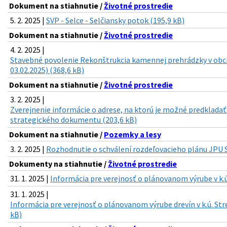
Dokument na stiahnutie /
Životné prostredie
5. 2. 2025 |
SVP - Selce - Selčiansky potok (195,9 kB)
Dokument na stiahnutie /
Životné prostredie
4. 2. 2025 |
Stavebné povolenie Rekonštrukcia kamennej prehrádzky v ob
03.02.2025) (368,6 kB)
Dokument na stiahnutie /
Životné prostredie
3. 2. 2025 |
Zverejnenie informácie o adrese, na ktorú je možné predkladať
strategického dokumentu (203,6 kB)
Dokument na stiahnutie /
Pozemky a lesy
3. 2. 2025 |
Rozhodnutie o schválení rozdeľovacieho plánu JPU St
Dokumenty na stiahnutie /
Životné prostredie
31. 1. 2025 |
Informácia pre verejnosť o plánovanom výrube v k.ú.
31. 1. 2025 |
Informácia pre verejnosť o plánovanom výrube drevín v k.ú. Stre
kB)