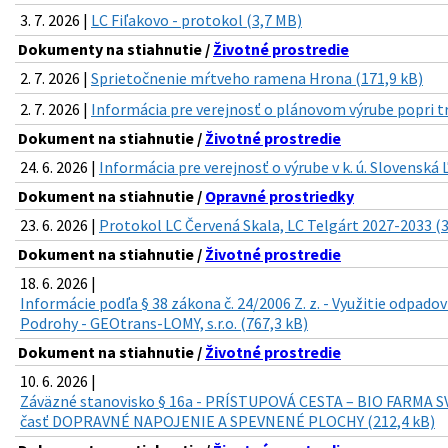
3. 7. 2026 |
LC Fiľakovo - protokol (3,7 MB)
Dokumenty na stiahnutie /
Životné prostredie
2. 7. 2026 |
Sprietočnenie mŕtveho ramena Hrona (171,9 kB)
2. 7. 2026 |
Informácia pre verejnosť o plánovom výrube popri t
Dokument na stiahnutie /
Životné prostredie
24. 6. 2026 |
Informácia pre verejnosť o výrube v k. ú. Slovenská 
Dokument na stiahnutie /
Opravné prostriedky
23. 6. 2026 |
Protokol LC Červená Skala, LC Telgárt 2027-2033 (
Dokument na stiahnutie /
Životné prostredie
18. 6. 2026 |
Informácie podľa § 38 zákona č. 24/2006 Z. z. - Využitie odpado
Podrohy - GEOtrans-LOMY, s.r.o. (767,3 kB)
Dokument na stiahnutie /
Životné prostredie
10. 6. 2026 |
Záväzné stanovisko § 16a - PRÍSTUPOVÁ CESTA – BIO FARMA 
časť DOPRAVNÉ NAPOJENIE A SPEVNENÉ PLOCHY (212,4 kB)