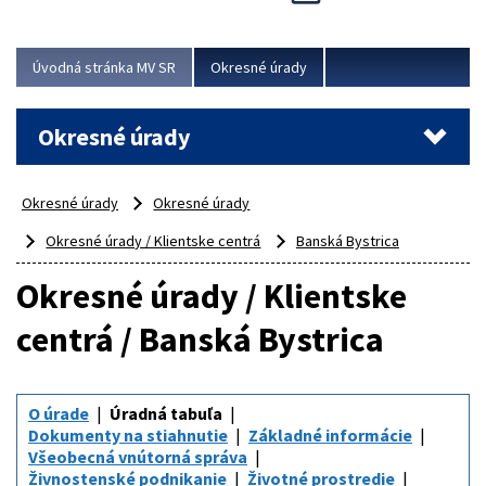
Novinky predstavili na...
Viac
Úvodná stránka MV SR
Okresné úrady
Okresné úrady
Okresné úrady
Okresné úrady
Okresné úrady / Klientske centrá
Banská Bystrica
Okresné úrady / Klientske
centrá / Banská Bystrica
O úrade
Úradná tabuľa
Dokumenty na stiahnutie
Základné informácie
Všeobecná vnútorná správa
Živnostenské podnikanie
Životné prostredie