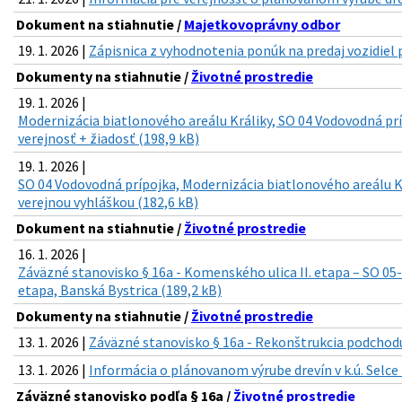
Dokument na stiahnutie /
Majetkovoprávny odbor
19. 1. 2026 |
Zápisnica z vyhodnotenia ponúk na predaj vozidiel p
Dokumenty na stiahnutie /
Životné prostredie
19. 1. 2026 |
Modernizácia biatlonového areálu Králiky, SO 04 Vodovodná prí
verejnosť + žiadosť (198,9 kB)
19. 1. 2026 |
SO 04 Vodovodná prípojka, Modernizácia biatlonového areálu K
verejnou vyhláškou (182,6 kB)
Dokument na stiahnutie /
Životné prostredie
16. 1. 2026 |
Záväzné stanovisko § 16a - Komenského ulica II. etapa – SO 05
etapa, Banská Bystrica (189,2 kB)
Dokumenty na stiahnutie /
Životné prostredie
13. 1. 2026 |
Záväzné stanovisko § 16a - Rekonštrukcia podchodu
13. 1. 2026 |
Informácia o plánovanom výrube drevín v k.ú. Selce 
Záväzné stanovisko podľa § 16a /
Životné prostredie