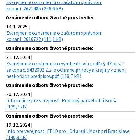
Zverejnenie oznámenia o začatom správnom
konaní_2621485 (256,6 kB)
Oznámenie odboru životné prostredie:
14. 1. 2025 |
Zverejnenie oznámenia o začatom správnom
konaní_2616722 (111,1 kB)
Oznámenie odboru životné prostredie:
31. 12. 2024 |
Zverejnenie oznámenia o výrube drevín podľa § 47 ods. 7
zákona č. 5432002 Z.z. o ochrane prírody a krajiny v znení
neskorších predpisov.pdf (118,7 kB)
Oznámenie odboru životné prostredie:
20. 12. 2024 |
Informácie pre verejnosť_Rodinný park Hrubá Borša
(129,7 kB)
Oznámenie odboru životné prostredie:
19. 12. 2024 |
Info pre verejnosť_FELD sro_ D4 areál, Most pri Bratislave
(149,9 kB)