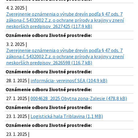
4. 2. 2025 |
Zverejnenie oznámenia o výrube drevín podľa § 47 ods. 7
zákona č. 5432002 Z.z. o ochrane prírody a krajiny v znení
neskorších predpisov_2627425 (117,9 kB)
Oznámenie odboru životné prostredie:
3. 2. 2025 |
Zverejnenie oznámenia o výrube drevín podľa § 47 ods. 7
zákona č. 5432002 Z.z. o ochrane prírody a krajiny v znení
neskorších predpisov_2626598 (116,7 kB)
Oznámenie odboru životné prostredie:
28. 1. 2025 |
informácia- verejnosť SEA (104,9 kB)
Oznámenie odboru životné prostredie:
27. 1. 2025 |
0004628_2025 Obytna zona-Zalesie (478,8 kB)
Oznámenie odboru životné prostredie:
23. 1. 2025 |
Logistická hala Triblavina (1,1 MB)
Oznámenie odboru životné prostredie:
23. 1. 2025 |