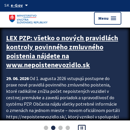
Preskocit na hlavný obsah
arrow_drop_down
SK
e-Gov
menu
Menu
Zastavit automatický posun upútavok
LEX PZP: všetko o nových pravidlách
kontroly povinného zmluvného
poistenia nájdete na
www.nepoistenevozidlo.sk
29. 06. 2026
Od 1. augusta 2026 vstupujú postupne do
praxe nové pravidlá povinného zmluvného poistenia,
ktoré radikálne znížia počet nepoistených vozidiel v
cestnej premávke a zavedú poriadok a spravodlivosť do
systému PZP. Občania nájdu všetky potrebné informácie
o zmenách na jednom mieste – novom oficiálnom portáli
https://nepoistenevozidlo.sk/, ktorý vznikol v spolupráci
Slovenskej kancelárie poisťovateľov (SKP), Slovenskej
pause_presentation
asociácie poisťovní (SLASPO) a Ministerstva vnútra SR.