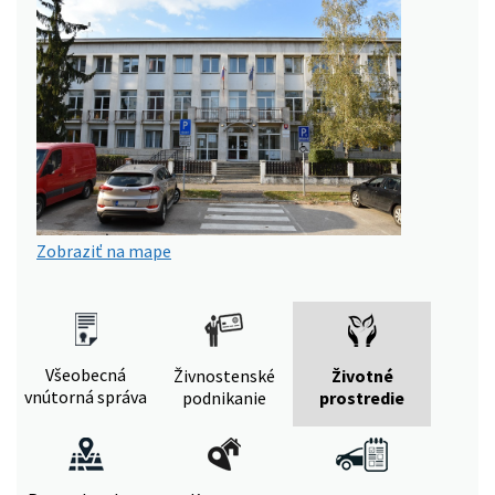
Zobraziť na mape
Všeobecná
Živnostenské
Životné
vnútorná správa
podnikanie
prostredie