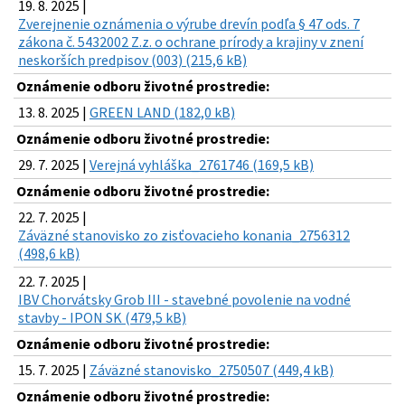
19. 8. 2025 |
Zverejnenie oznámenia o výrube drevín podľa § 47 ods. 7
zákona č. 5432002 Z.z. o ochrane prírody a krajiny v znení
neskorších predpisov (003) (215,6 kB)
Oznámenie odboru životné prostredie:
13. 8. 2025 |
GREEN LAND (182,0 kB)
Oznámenie odboru životné prostredie:
29. 7. 2025 |
Verejná vyhláška_2761746 (169,5 kB)
Oznámenie odboru životné prostredie:
22. 7. 2025 |
Záväzné stanovisko zo zisťovacieho konania_2756312
(498,6 kB)
22. 7. 2025 |
IBV Chorvátsky Grob III - stavebné povolenie na vodné
stavby - IPON SK (479,5 kB)
Oznámenie odboru životné prostredie:
15. 7. 2025 |
Záväzné stanovisko_2750507 (449,4 kB)
Oznámenie odboru životné prostredie: