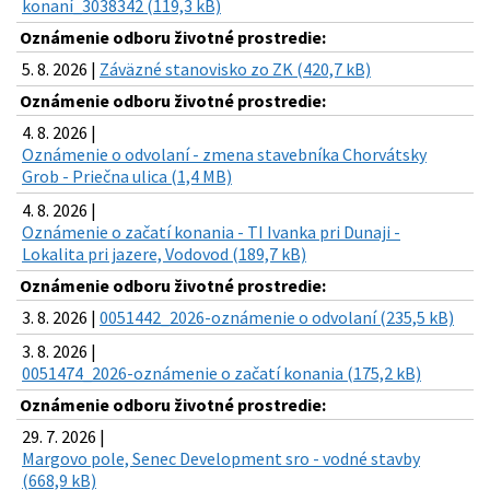
konaní_3038342 (119,3 kB)
Oznámenie odboru životné prostredie:
5. 8. 2026 |
Záväzné stanovisko zo ZK (420,7 kB)
Oznámenie odboru životné prostredie:
4. 8. 2026 |
Oznámenie o odvolaní - zmena stavebníka Chorvátsky
Grob - Priečna ulica (1,4 MB)
4. 8. 2026 |
Oznámenie o začatí konania - TI Ivanka pri Dunaji -
Lokalita pri jazere, Vodovod (189,7 kB)
Oznámenie odboru životné prostredie:
3. 8. 2026 |
0051442_2026-oznámenie o odvolaní (235,5 kB)
3. 8. 2026 |
0051474_2026-oznámenie o začatí konania (175,2 kB)
Oznámenie odboru životné prostredie:
29. 7. 2026 |
Margovo pole, Senec Development sro - vodné stavby
(668,9 kB)