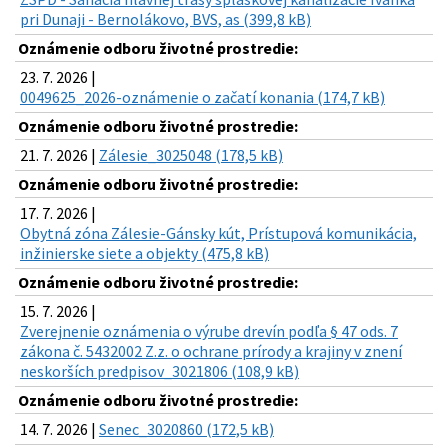
pri Dunaji - Bernolákovo, BVS, as (399,8 kB)
Oznámenie odboru životné prostredie:
23. 7. 2026 |
0049625_2026-oznámenie o začatí konania (174,7 kB)
Oznámenie odboru životné prostredie:
21. 7. 2026 |
Zálesie_3025048 (178,5 kB)
Oznámenie odboru životné prostredie:
17. 7. 2026 |
Obytná zóna Zálesie-Gánsky kút, Prístupová komunikácia,
inžinierske siete a objekty (475,8 kB)
Oznámenie odboru životné prostredie:
15. 7. 2026 |
Zverejnenie oznámenia o výrube drevín podľa § 47 ods. 7
zákona č. 5432002 Z.z. o ochrane prírody a krajiny v znení
neskorších predpisov_3021806 (108,9 kB)
Oznámenie odboru životné prostredie:
14. 7. 2026 |
Senec_3020860 (172,5 kB)