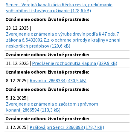
Senec - Verejná kanalizácia Récka cesta, prekúmanie
spôsobilosti stavby na užívanie (178,6 kB)
Oznámenie odboru životné prostredie:
23. 12. 2025 |
Zverejnenie oznámenia o výrube drevín podľa § 47 ods. 7
zákona č. 5432002 Z.z. o ochrane prírody a krajiny v znení
neskorších predpisov (120,6 kB)
Oznámenie odboru životné prostredie:
11. 12. 2025 |
Predĺženie rozhodnutia Kaplna (329,9 kB)
Oznámenie odboru životné prostredie:
8. 12. 2025 |
Rovinka_2868334 (430,5 kB)
Oznámenie odboru životné prostredie:
5. 12. 2025 |
Zverejnenie oznámenia o začatom správnom
konaní_2866594 (113,3 kB)
Oznámenie odboru životné prostredie:
1. 12. 2025 |
Kráľová pri Senci_2860893 (178,7 kB)