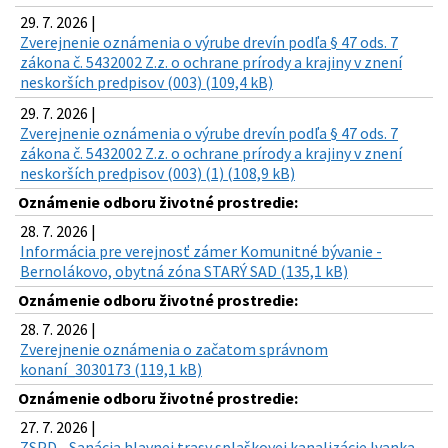
29. 7. 2026 |
Zverejnenie oznámenia o výrube drevín podľa § 47 ods. 7
zákona č. 5432002 Z.z. o ochrane prírody a krajiny v znení
neskorších predpisov (003) (109,4 kB)
29. 7. 2026 |
Zverejnenie oznámenia o výrube drevín podľa § 47 ods. 7
zákona č. 5432002 Z.z. o ochrane prírody a krajiny v znení
neskorších predpisov (003) (1) (108,9 kB)
Oznámenie odboru životné prostredie:
28. 7. 2026 |
Informácia pre verejnosť zámer Komunitné bývanie -
Bernolákovo, obytná zóna STARÝ SAD (135,1 kB)
Oznámenie odboru životné prostredie:
28. 7. 2026 |
Zverejnenie oznámenia o začatom správnom
konaní_3030173 (119,1 kB)
Oznámenie odboru životné prostredie:
27. 7. 2026 |
ZSPD - Sanácia hlavnej trasy splaškovej kanalizácie Ivanka