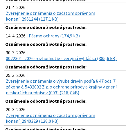
21. 4. 2026 |
Zverejnenie oznámenia o začatom správnom
konaní_2961244 (127,1 kB)
Oznámenie odboru životné prostredie:
14. 4. 2026 |
Pásmo ochrany (174,9 kB)
Oznámenie odboru životné prostredie:
30. 3. 2026 |
0022301_2026-rozhodnutie - verejná vyhláška (385,6 kB)
Oznámenie odboru životné prostredie:
25. 3. 2026 |
Zverejnenie oznámenia o výrube drevín podľa § 47 ods. 7
zákona č. 5432002 Z.z. o ochrane prírody a krajiny v znení
neskorších predpisov (003) (216,7 kB)
Oznámenie odboru životné prostredie:
20. 3. 2026 |
Zverejnenie oznámenia o začatom správnom
konaní_2940329 (128,0 kB)
Oznámenie odboru životné prostredie: