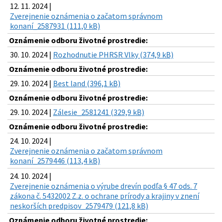
12. 11. 2024 |
Zverejnenie oznámenia o začatom správnom
konaní_2587931 (111,0 kB)
Oznámenie odboru životné prostredie:
30. 10. 2024 |
Rozhodnutie PHRSR Vlky (374,9 kB)
Oznámenie odboru životné prostredie:
29. 10. 2024 |
Best land (396,1 kB)
Oznámenie odboru životné prostredie:
29. 10. 2024 |
Zálesie_2581241 (329,9 kB)
Oznámenie odboru životné prostredie:
24. 10. 2024 |
Zverejnenie oznámenia o začatom správnom
konaní_2579446 (113,4 kB)
24. 10. 2024 |
Zverejnenie oznámenia o výrube drevín podľa § 47 ods. 7
zákona č. 5432002 Z.z. o ochrane prírody a krajiny v znení
neskorších predpisov_2579479 (121,8 kB)
Oznámenie odboru životné prostredie: