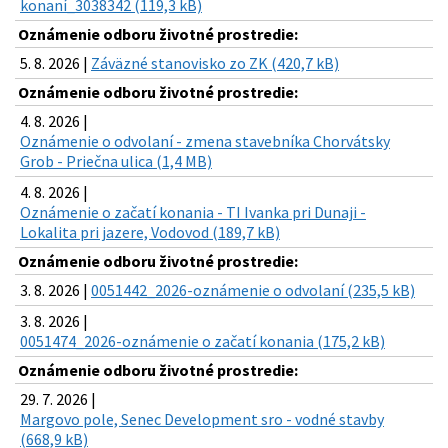
konaní_3038342 (119,3 kB)
Oznámenie odboru životné prostredie:
5. 8. 2026 |
Záväzné stanovisko zo ZK (420,7 kB)
Oznámenie odboru životné prostredie:
4. 8. 2026 |
Oznámenie o odvolaní - zmena stavebníka Chorvátsky
Grob - Priečna ulica (1,4 MB)
4. 8. 2026 |
Oznámenie o začatí konania - TI Ivanka pri Dunaji -
Lokalita pri jazere, Vodovod (189,7 kB)
Oznámenie odboru životné prostredie:
3. 8. 2026 |
0051442_2026-oznámenie o odvolaní (235,5 kB)
3. 8. 2026 |
0051474_2026-oznámenie o začatí konania (175,2 kB)
Oznámenie odboru životné prostredie:
29. 7. 2026 |
Margovo pole, Senec Development sro - vodné stavby
(668,9 kB)