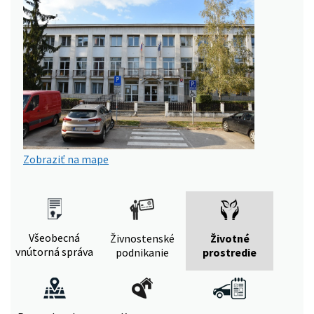
Zobraziť na mape
Všeobecná
Živnostenské
Životné
vnútorná správa
podnikanie
prostredie