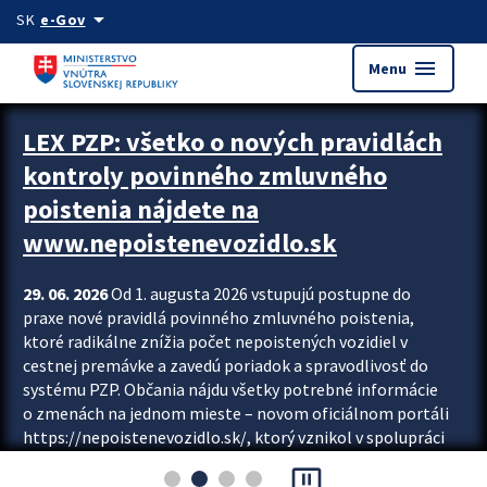
Preskocit na hlavný obsah
arrow_drop_down
SK
e-Gov
menu
Menu
Zastavit automatický posun upútavok
LEX PZP: všetko o nových pravidlách
kontroly povinného zmluvného
poistenia nájdete na
www.nepoistenevozidlo.sk
29. 06. 2026
Od 1. augusta 2026 vstupujú postupne do
praxe nové pravidlá povinného zmluvného poistenia,
ktoré radikálne znížia počet nepoistených vozidiel v
cestnej premávke a zavedú poriadok a spravodlivosť do
systému PZP. Občania nájdu všetky potrebné informácie
o zmenách na jednom mieste – novom oficiálnom portáli
https://nepoistenevozidlo.sk/, ktorý vznikol v spolupráci
Slovenskej kancelárie poisťovateľov (SKP), Slovenskej
pause_presentation
asociácie poisťovní (SLASPO) a Ministerstva vnútra SR.