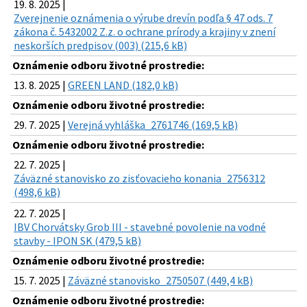
19. 8. 2025 |
Zverejnenie oznámenia o výrube drevín podľa § 47 ods. 7
zákona č. 5432002 Z.z. o ochrane prírody a krajiny v znení
neskorších predpisov (003) (215,6 kB)
Oznámenie odboru životné prostredie:
13. 8. 2025 |
GREEN LAND (182,0 kB)
Oznámenie odboru životné prostredie:
29. 7. 2025 |
Verejná vyhláška_2761746 (169,5 kB)
Oznámenie odboru životné prostredie:
22. 7. 2025 |
Záväzné stanovisko zo zisťovacieho konania_2756312
(498,6 kB)
22. 7. 2025 |
IBV Chorvátsky Grob III - stavebné povolenie na vodné
stavby - IPON SK (479,5 kB)
Oznámenie odboru životné prostredie:
15. 7. 2025 |
Záväzné stanovisko_2750507 (449,4 kB)
Oznámenie odboru životné prostredie: