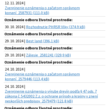
12. 11. 2024 |
Zverejnenie oznámenia o začatom správnom
konaní_2587931 (111,0 kB)
Oznámenie odboru životné prostredie:
30. 10. 2024 |
Rozhodnutie PHRSR Vlky (374,9 kB)
Oznámenie odboru životné prostredie:
29. 10. 2024 |
Best land (396,1 kB)
Oznámenie odboru životné prostredie:
29. 10. 2024 |
Zálesie_2581241 (329,9 kB)
Oznámenie odboru životné prostredie:
24. 10. 2024 |
Zverejnenie oznámenia o začatom správnom
konaní_2579446 (113,4 kB)
24. 10. 2024 |
Zverejnenie oznámenia o výrube drevín podľa § 47 ods. 7
zákona č. 5432002 Z.z. o ochrane prírody a krajiny v znení
neskorších predpisov_2579479 (121,8 kB)
Oznámenie odboru životné prostredie: