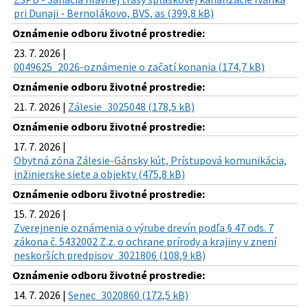
pri Dunaji - Bernolákovo, BVS, as (399,8 kB)
Oznámenie odboru životné prostredie:
23. 7. 2026 |
0049625_2026-oznámenie o začatí konania (174,7 kB)
Oznámenie odboru životné prostredie:
21. 7. 2026 |
Zálesie_3025048 (178,5 kB)
Oznámenie odboru životné prostredie:
17. 7. 2026 |
Obytná zóna Zálesie-Gánsky kút, Prístupová komunikácia,
inžinierske siete a objekty (475,8 kB)
Oznámenie odboru životné prostredie:
15. 7. 2026 |
Zverejnenie oznámenia o výrube drevín podľa § 47 ods. 7
zákona č. 5432002 Z.z. o ochrane prírody a krajiny v znení
neskorších predpisov_3021806 (108,9 kB)
Oznámenie odboru životné prostredie:
14. 7. 2026 |
Senec_3020860 (172,5 kB)