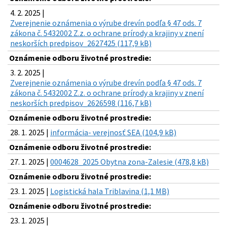
4. 2. 2025 |
Zverejnenie oznámenia o výrube drevín podľa § 47 ods. 7
zákona č. 5432002 Z.z. o ochrane prírody a krajiny v znení
neskorších predpisov_2627425 (117,9 kB)
Oznámenie odboru životné prostredie:
3. 2. 2025 |
Zverejnenie oznámenia o výrube drevín podľa § 47 ods. 7
zákona č. 5432002 Z.z. o ochrane prírody a krajiny v znení
neskorších predpisov_2626598 (116,7 kB)
Oznámenie odboru životné prostredie:
28. 1. 2025 |
informácia- verejnosť SEA (104,9 kB)
Oznámenie odboru životné prostredie:
27. 1. 2025 |
0004628_2025 Obytna zona-Zalesie (478,8 kB)
Oznámenie odboru životné prostredie:
23. 1. 2025 |
Logistická hala Triblavina (1,1 MB)
Oznámenie odboru životné prostredie:
23. 1. 2025 |