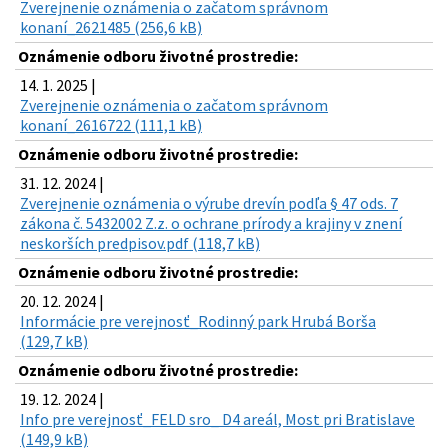
Zverejnenie oznámenia o začatom správnom
konaní_2621485 (256,6 kB)
Oznámenie odboru životné prostredie:
14. 1. 2025 |
Zverejnenie oznámenia o začatom správnom
konaní_2616722 (111,1 kB)
Oznámenie odboru životné prostredie:
31. 12. 2024 |
Zverejnenie oznámenia o výrube drevín podľa § 47 ods. 7
zákona č. 5432002 Z.z. o ochrane prírody a krajiny v znení
neskorších predpisov.pdf (118,7 kB)
Oznámenie odboru životné prostredie:
20. 12. 2024 |
Informácie pre verejnosť_Rodinný park Hrubá Borša
(129,7 kB)
Oznámenie odboru životné prostredie:
19. 12. 2024 |
Info pre verejnosť_FELD sro_ D4 areál, Most pri Bratislave
(149,9 kB)