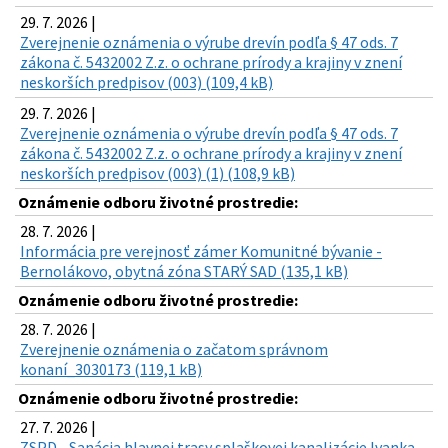
29. 7. 2026 |
Zverejnenie oznámenia o výrube drevín podľa § 47 ods. 7
zákona č. 5432002 Z.z. o ochrane prírody a krajiny v znení
neskorších predpisov (003) (109,4 kB)
29. 7. 2026 |
Zverejnenie oznámenia o výrube drevín podľa § 47 ods. 7
zákona č. 5432002 Z.z. o ochrane prírody a krajiny v znení
neskorších predpisov (003) (1) (108,9 kB)
Oznámenie odboru životné prostredie:
28. 7. 2026 |
Informácia pre verejnosť zámer Komunitné bývanie -
Bernolákovo, obytná zóna STARÝ SAD (135,1 kB)
Oznámenie odboru životné prostredie:
28. 7. 2026 |
Zverejnenie oznámenia o začatom správnom
konaní_3030173 (119,1 kB)
Oznámenie odboru životné prostredie:
27. 7. 2026 |
ZSPD - Sanácia hlavnej trasy splaškovej kanalizácie Ivanka