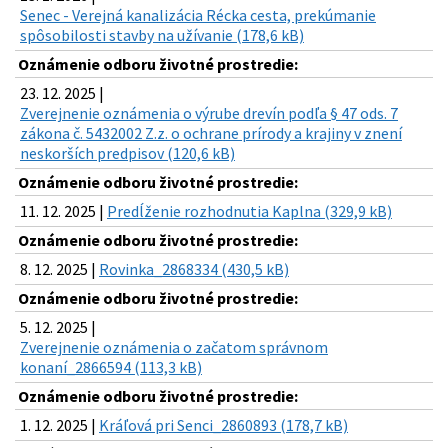
Senec - Verejná kanalizácia Récka cesta, prekúmanie
spôsobilosti stavby na užívanie (178,6 kB)
Oznámenie odboru životné prostredie:
23. 12. 2025 |
Zverejnenie oznámenia o výrube drevín podľa § 47 ods. 7
zákona č. 5432002 Z.z. o ochrane prírody a krajiny v znení
neskorších predpisov (120,6 kB)
Oznámenie odboru životné prostredie:
11. 12. 2025 |
Predĺženie rozhodnutia Kaplna (329,9 kB)
Oznámenie odboru životné prostredie:
8. 12. 2025 |
Rovinka_2868334 (430,5 kB)
Oznámenie odboru životné prostredie:
5. 12. 2025 |
Zverejnenie oznámenia o začatom správnom
konaní_2866594 (113,3 kB)
Oznámenie odboru životné prostredie:
1. 12. 2025 |
Kráľová pri Senci_2860893 (178,7 kB)