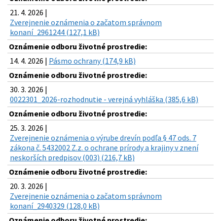
21. 4. 2026 |
Zverejnenie oznámenia o začatom správnom
konaní_2961244 (127,1 kB)
Oznámenie odboru životné prostredie:
14. 4. 2026 |
Pásmo ochrany (174,9 kB)
Oznámenie odboru životné prostredie:
30. 3. 2026 |
0022301_2026-rozhodnutie - verejná vyhláška (385,6 kB)
Oznámenie odboru životné prostredie:
25. 3. 2026 |
Zverejnenie oznámenia o výrube drevín podľa § 47 ods. 7
zákona č. 5432002 Z.z. o ochrane prírody a krajiny v znení
neskorších predpisov (003) (216,7 kB)
Oznámenie odboru životné prostredie:
20. 3. 2026 |
Zverejnenie oznámenia o začatom správnom
konaní_2940329 (128,0 kB)
Oznámenie odboru životné prostredie: