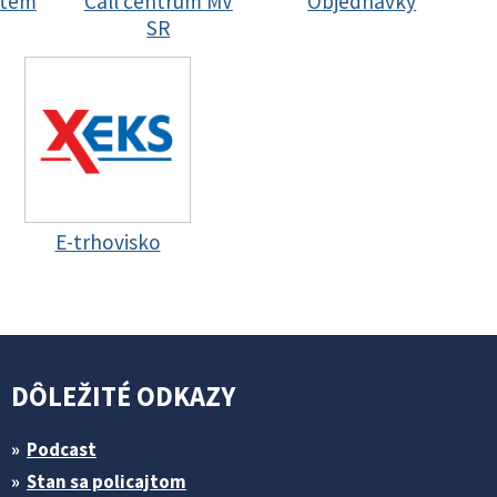
stem
Call centrum MV
Objednávky
SR
E-trhovisko
DÔLEŽITÉ ODKAZY
Podcast
Stan sa policajtom