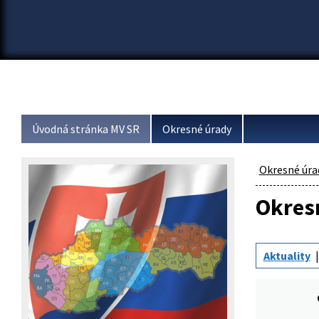
Úvodná stránka MV SR
Okresné úrady
Okresné úra
Okresn
Aktuality