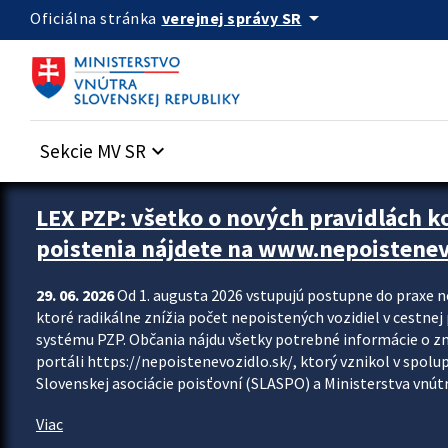
Preskocit na hlavný obsah
arrow_drop_down
verejnej správy SR
Oficiálna stránka
Sekcie MV SR
keyboard_arrow_down
Zastavit automatický posun upútavok
LEX PZP: všetko o nových pravidlách 
poistenia nájdete na www.nepoistenev
29. 06. 2026
Od 1. augusta 2026 vstupujú postupne do praxe 
ktoré radikálne znížia počet nepoistených vozidiel v cestne
systému PZP. Občania nájdu všetky potrebné informácie o 
portáli https://nepoistenevozidlo.sk/, ktorý vznikol v spolu
Slovenskej asociácie poisťovní (SLASPO) a Ministerstva vnútra
Viac