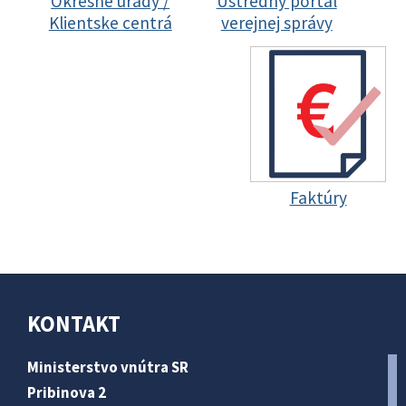
Okresné úrady /
Ústredný portál
Klientske centrá
verejnej správy
Faktúry
KONTAKT
Ministerstvo vnútra SR
Pribinova 2