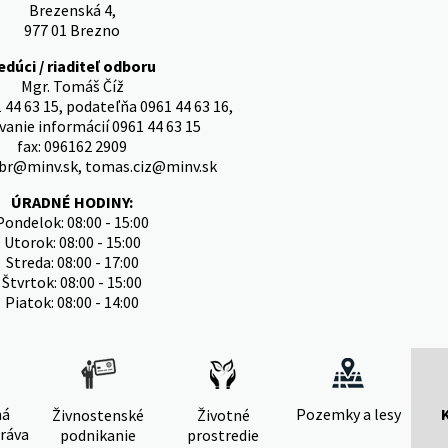
Brezenská 4,
977 01 Brezno
edúci / riaditeľ odboru
Mgr. Tomáš Číž
 44 63 15, podateľňa 0961 44 63 16,
anie informácií 0961 44 63 15
fax: 096162 2909
.br@minv.sk, tomas.ciz@minv.sk
ÚRADNÉ HODINY:
Pondelok: 08:00 - 15:00
Utorok: 08:00 - 15:00
Streda: 08:00 - 17:00
Štvrtok: 08:00 - 15:00
Piatok: 08:00 - 14:00
ná
Pozemky a lesy
Živnostenské
Životné
ráva
podnikanie
prostredie