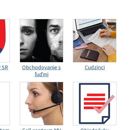
y SR
Obchodovanie s
Cudzinci
ľuďmi