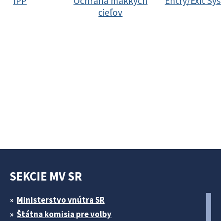
IPP
Ochrana mäkkých
Entry/Exit Sy
cieľov
SEKCIE MV SR
Ministerstvo vnútra SR
Štátna komisia pre volby