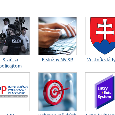
Staň sa
E-služby MV SR
Vestník vlád
policajtom