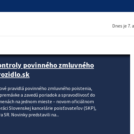
Dnes je 7.
kontroly povinného zmluvného
ozidlo.sk
nové pravidlá povinného zmluvného poistenia,
j premávke a zavedú poriadok a spravodlivosť do
zmenách na jednom mieste – novom oficiálnom
práci Slovenskej kancelárie poisťovateľov (SKP),
 SR. Novinky predstavili na...