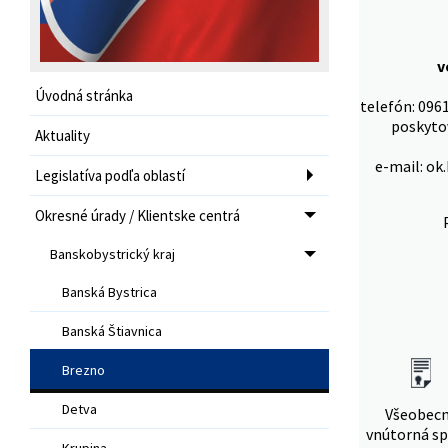
v
Úvodná stránka
telefón: 0961
poskytov
Aktuality
e-mail: ok
Legislatíva podľa oblastí
Okresné úrady / Klientske centrá
Banskobystrický kraj
Banská Bystrica
Banská Štiavnica
Brezno
Detva
Všeobec
vnútorná sp
Krupina