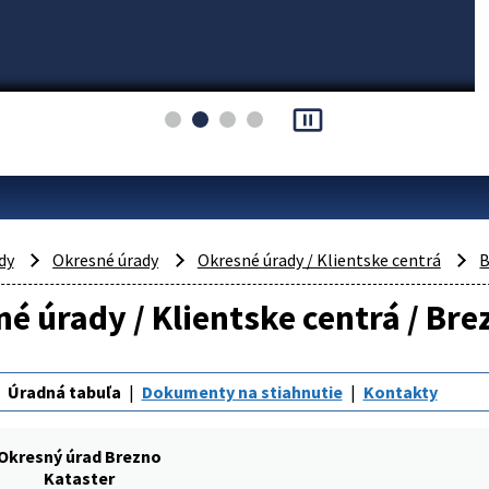
pause_presentation
dy
Okresné úrady
Okresné úrady / Klientske centrá
B
é úrady / Klientske centrá / Bre
Úradná tabuľa
Dokumenty na stiahnutie
Kontakty
Okresný úrad Brezno
Kataster