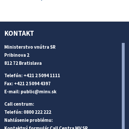
KONTAKT
Ministerstvo vnútra SR
Pribinova 2
812 72 Bratislava
Telefón: +421 2 5094 1111
Fax: +421 2 5094 4397
E-mail:
public@minv
.sk
Call centrum:
Telefón: 0800 222 222
Nahlásenie problému:
Kontaktný formulár Call Centra MV SR