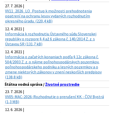
27. 7. 2026 |
VV11_2026_LO_Postup k možnosti prehodnotenia
opatrení na ochranu lesov vydaných rozhodnutím
okresného úradu. (220,4 kB)
12. 4. 2021 |
Informácia k rozhodnutiu Ústavného súdu Slovenskej
republiky o rozpore § 4 až 6 zákona č. 140/2014 Z. z. s
Ústavou SR (131,7 kB)
12. 4. 2021 |
Informácia o začatých konaniach podľa § 12c zákona č.
504/2003 Z. z. o nájme poľnohospodárskych pozemkov,
poľnohospodárskeho podniku a lesných pozemkov a o
zmene niektorých zákonov v znení neskorších predpisov
(138,8 kB)
Štátna vodná správa /
Životné prostredie
23. 7. 2026 |
VV05-MAC-2026-Rozhodnutie o prerušení KK - ČOV Bystrá
(1,3 MB)
12. 6. 2026 |