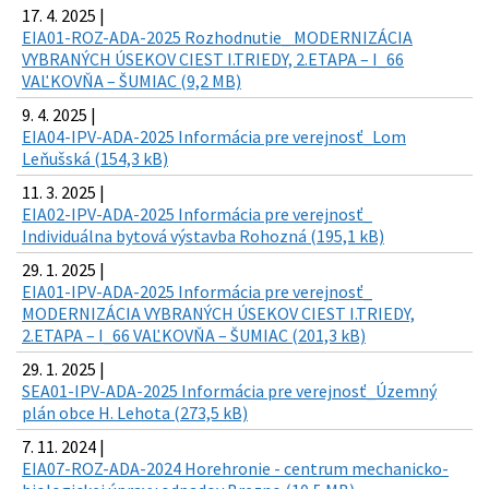
17. 4. 2025 |
EIA01-ROZ-ADA-2025 Rozhodnutie_ MODERNIZÁCIA
VYBRANÝCH ÚSEKOV CIEST I.TRIEDY, 2.ETAPA – I_66
VAĽKOVŇA – ŠUMIAC (9,2 MB)
9. 4. 2025 |
EIA04-IPV-ADA-2025 Informácia pre verejnosť_Lom
Leňušská (154,3 kB)
11. 3. 2025 |
EIA02-IPV-ADA-2025 Informácia pre verejnosť_
Individuálna bytová výstavba Rohozná (195,1 kB)
29. 1. 2025 |
EIA01-IPV-ADA-2025 Informácia pre verejnosť_
MODERNIZÁCIA VYBRANÝCH ÚSEKOV CIEST I.TRIEDY,
2.ETAPA – I_66 VAĽKOVŇA – ŠUMIAC (201,3 kB)
29. 1. 2025 |
SEA01-IPV-ADA-2025 Informácia pre verejnosť_Územný
plán obce H. Lehota (273,5 kB)
7. 11. 2024 |
EIA07-ROZ-ADA-2024 Horehronie - centrum mechanicko-