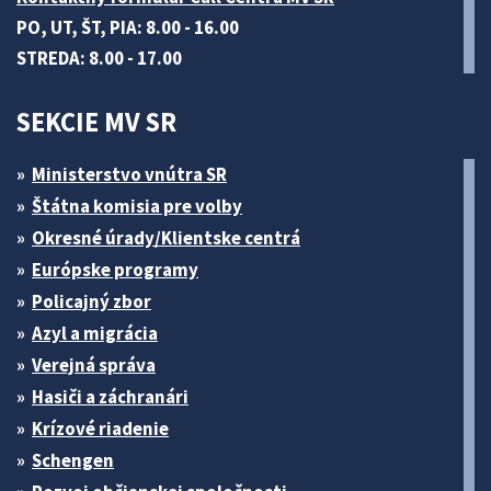
PO, UT, ŠT, PIA: 8.00 - 16.00
STREDA: 8.00 - 17.00
SEKCIE MV SR
Ministerstvo vnútra SR
Štátna komisia pre volby
Okresné úrady/Klientske centrá
Európske programy
Policajný zbor
Azyl a migrácia
Verejná správa
Hasiči a záchranári
Krízové riadenie
Schengen