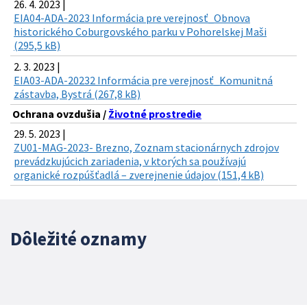
26. 4. 2023 |
EIA04-ADA-2023 Informácia pre verejnosť_Obnova
historického Coburgovského parku v Pohorelskej Maši
(295,5 kB)
2. 3. 2023 |
EIA03-ADA-20232 Informácia pre verejnosť_Komunitná
zástavba, Bystrá (267,8 kB)
Ochrana ovzdušia /
Životné prostredie
29. 5. 2023 |
ZU01-MAG-2023- Brezno, Zoznam stacionárnych zdrojov
prevádzkujúcich zariadenia, v ktorých sa používajú
organické rozpúšťadlá – zverejnenie údajov (151,4 kB)
Dôležité oznamy