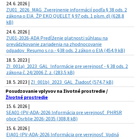
24. 6. 2026 |
ZU01_2026_MAG_Zverejnenie informácií podľa § 38 ods. 2
zákona o EIA_ŽP EKO QUELET § 97 ods. 1 písm. d) (628,8
kB)
24. 6. 2026 |
ZU01-2026-ADA Predĺženie platnosti súhlasu na
prevádzkovanie zariadenia na zhodnocovanie
odpadov_Resumo s.r.o.- §38 ods. 2 zákon o EIA (454,9 kB)
18. 5. 2023 |
ZI_001a)_2023_GAL_Informácie pre verejnosť - § 38 ods. 2
zákona č. 24/2006 Z. z. (283,5 kB)
18. 5. 2023 |
ZI_001b)_2023_GAL_Žiadosť (574,7 kB)
Posudzovanie vplyvov na životné prostredie /
Životné prostredie
15. 6. 2026 |
SEA01-IPV-ADA-2026 Informácia pre verejnosť_PHRSR
obce Osrblie 2026-2035 (308,8 kB)
15. 6. 2026 |
EIA01-IPV-ADA-2026 Informácia pre verejnosť_Vodná