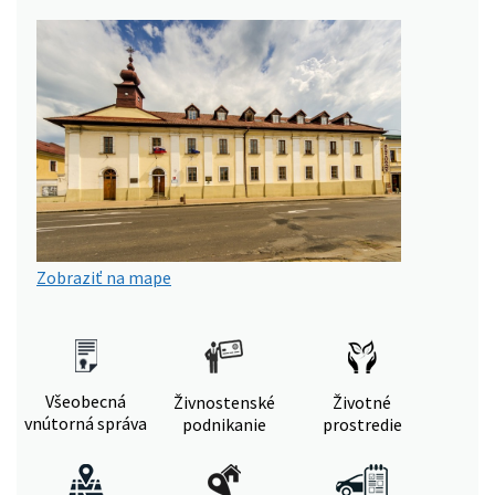
Zobraziť na mape
Všeobecná
Živnostenské
Životné
vnútorná správa
podnikanie
prostredie