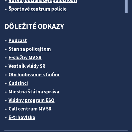
Rozvoj občianskej spoločnosti
Športové centrum polície
DÔLEŽITÉ ODKAZY
Podcast
Stan sa policajtom
E-služby MV SR
Vestník vlády SR
Obchodovanie s ľuďmi
Cudzinci
Miestna štátna správa
Vládny program ESO
Call centrum MV SR
E-trhovisko