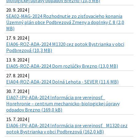
biologickej úpravy odpadov Brezno (10,5 MB)
20. 9. 2024 |
SEA02-MAG-2024 Rozhodnutie zo zisťovacieho konania
Územný plán obce Podbrezová Zmeny a doplnky č. 8 (2,0
MB)
17. 9. 2024 |
EIA06-ROZ-ADA-2024 M1320 cez potok Bystrianka v obci
Podbrezová (10,3 MB)
13. 9. 2024 |
EIA05-ROZ-ADA-2024 Dom rozlúčky Brezno (13,0 MB)
27. 8. 2024 |
EIA04-ROZ-ADA-2024 Dolná Lehota - SEVER (11,6 MB)
30. 7. 2024 |
EIA07-IPV-ADA-2024 Informácia pre verejnosť_
Horehronie – centrum mechanicko-biologickej úpravy
odpadov Brezno (169,0 kB)
15. 7. 2024 |
EIA06-IPV-ADA-2024 Informácia pre verejnosť_ M1320 cez
potok Bystrianka v obci Podbrezová (162,0 kB)