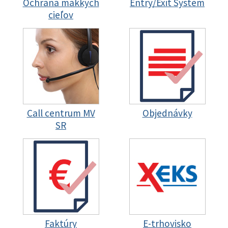
Ochrana mäkkých
Entry/Exit System
cieľov
Call centrum MV
Objednávky
SR
Faktúry
E-trhovisko