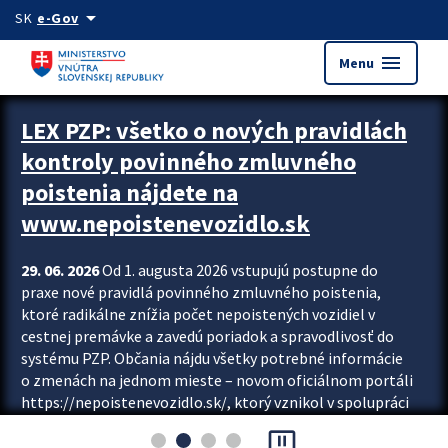
Preskocit na hlavný obsah
arrow_drop_down
SK
e-Gov
menu
Menu
Zastavit automatický posun upútavok
LEX PZP: všetko o nových pravidlách
kontroly povinného zmluvného
poistenia nájdete na
www.nepoistenevozidlo.sk
29. 06. 2026
Od 1. augusta 2026 vstupujú postupne do
praxe nové pravidlá povinného zmluvného poistenia,
ktoré radikálne znížia počet nepoistených vozidiel v
cestnej premávke a zavedú poriadok a spravodlivosť do
systému PZP. Občania nájdu všetky potrebné informácie
o zmenách na jednom mieste – novom oficiálnom portáli
https://nepoistenevozidlo.sk/, ktorý vznikol v spolupráci
Slovenskej kancelárie poisťovateľov (SKP), Slovenskej
pause_presentation
asociácie poisťovní (SLASPO) a Ministerstva vnútra SR.