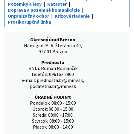
Pozemky a lesy
Kataster
Doprava a pozemné komunikácie
Organizačný odbor
Krízové riadenie
Protikorupčná linka
Okresný úrad Brezno
Nám. gen. M. R. Štefánika 40,
977 01 Brezno
Prednosta
RNDr. Roman Romančík
telefón: 096162 2900
e-mail: prednosta.br@minv.sk,
podatelna.br@minv.sk
ÚRADNÉ HODINY:
Pondelok: 08:00 - 15:00
Utorok: 08:00 - 15:00
Streda: 08:00 - 17:00
Štvrtok: 08:00 - 15:00
Piatok: 08:00 - 14:00