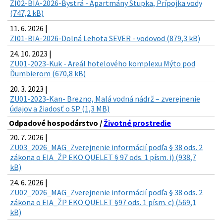
ZI02-BIA-2026-Bystrá - Apartmány Stupka, Prípojka vody
(747,2 kB)
11. 6. 2026 |
ZI01-BIA-2026-Dolná Lehota SEVER - vodovod (879,3 kB)
24. 10. 2023 |
ZU01-2023-Kuk - Areál hotelového komplexu Mýto pod
Ďumbierom (670,8 kB)
20. 3. 2023 |
ZU01-2023-Kan- Brezno, Malá vodná nádrž – zverejnenie
údajov a žiadosť o SP (1,3 MB)
Odpadové hospodárstvo /
Životné prostredie
20. 7. 2026 |
ZU03_2026_MAG_Zverejnenie informácií podľa § 38 ods. 2
zákona o EIA_ŽP EKO QUELET § 97 ods. 1 písm. i) (938,7
kB)
24. 6. 2026 |
ZU02_2026_MAG_Zverejnenie informácií podľa § 38 ods. 2
zákona o EIA_ŽP EKO QUELET §97 ods. 1 písm. c) (569,1
kB)