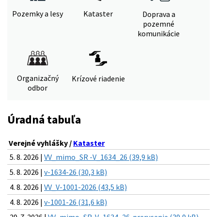
Pozemky a lesy
Kataster
Doprava a
pozemné
komunikácie
Organizačný
Krízové riadenie
odbor
Úradná tabuľa
Verejné vyhlášky /
Kataster
5. 8. 2026 |
VV_mimo_SR -V_1634_26 (39,9 kB)
5. 8. 2026 |
v-1634-26 (30,3 kB)
4. 8. 2026 |
VV_V-1001-2026 (43,5 kB)
4. 8. 2026 |
v-1001-26 (31,6 kB)
29. 7. 2026 |
VV_mimo_SR-V_1634_26-prerusenie (39,9 kB)