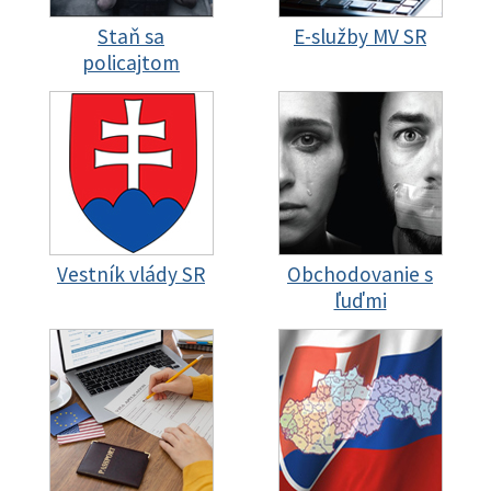
Staň sa
E-služby MV SR
policajtom
Vestník vlády SR
Obchodovanie s
ľuďmi