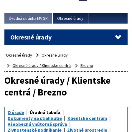
Novinky predstavili na...
Viac
Úvodná stránka MV SR
Okresné úrady
Okresné úrady
Okresné úrady
Okresné úrady
Okresné úrady / Klientske centrá
Brezno
Okresné úrady / Klientske
centrá / Brezno
O úrade
Úradná tabuľa
Dokumenty na stiahnutie
Klientske centrum
Všeobecná vnútorná správa
Živnostenské podnikanie
Životné prostredie