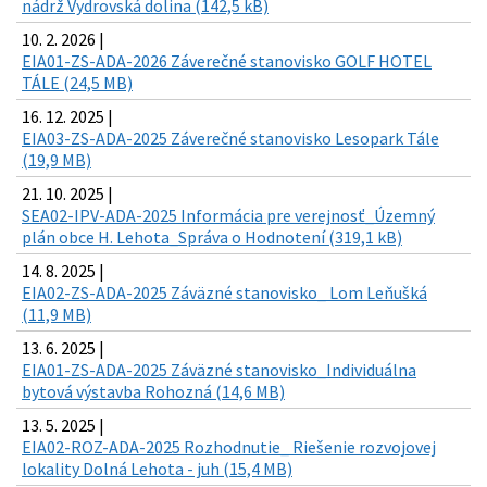
nádrž Vydrovská dolina (142,5 kB)
10. 2. 2026 |
EIA01-ZS-ADA-2026 Záverečné stanovisko GOLF HOTEL
TÁLE (24,5 MB)
16. 12. 2025 |
EIA03-ZS-ADA-2025 Záverečné stanovisko Lesopark Tále
(19,9 MB)
21. 10. 2025 |
SEA02-IPV-ADA-2025 Informácia pre verejnosť_Územný
plán obce H. Lehota_Správa o Hodnotení (319,1 kB)
14. 8. 2025 |
EIA02-ZS-ADA-2025 Záväzné stanovisko_ Lom Leňušká
(11,9 MB)
13. 6. 2025 |
EIA01-ZS-ADA-2025 Záväzné stanovisko_Individuálna
bytová výstavba Rohozná (14,6 MB)
13. 5. 2025 |
EIA02-ROZ-ADA-2025 Rozhodnutie_ Riešenie rozvojovej
lokality Dolná Lehota - juh (15,4 MB)