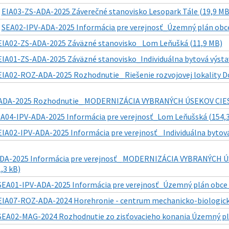
|
EIA03-ZS-ADA-2025 Záverečné stanovisko Lesopark Tále (19,9 MB
|
SEA02-IPV-ADA-2025 Informácia pre verejnosť_Územný plán obce
EIA02-ZS-ADA-2025 Záväzné stanovisko_ Lom Leňušká (11,9 MB)
EIA01-ZS-ADA-2025 Záväzné stanovisko_Individuálna bytová výst
EIA02-ROZ-ADA-2025 Rozhodnutie_ Riešenie rozvojovej lokality Do
ADA-2025 Rozhodnutie_ MODERNIZÁCIA VYBRANÝCH ÚSEKOV CIEST I
IA04-IPV-ADA-2025 Informácia pre verejnosť_Lom Leňušská (154,3
EIA02-IPV-ADA-2025 Informácia pre verejnosť_ Individuálna bytov
DA-2025 Informácia pre verejnosť_ MODERNIZÁCIA VYBRANÝCH ÚS
,3 kB)
SEA01-IPV-ADA-2025 Informácia pre verejnosť_Územný plán obce H
EIA07-ROZ-ADA-2024 Horehronie - centrum mechanicko-biologicke
SEA02-MAG-2024 Rozhodnutie zo zisťovacieho konania Územný plá