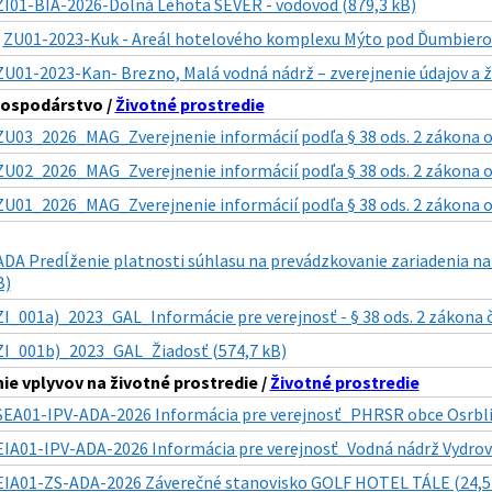
ZI01-BIA-2026-Dolná Lehota SEVER - vodovod (879,3 kB)
|
ZU01-2023-Kuk - Areál hotelového komplexu Mýto pod Ďumbiero
ZU01-2023-Kan- Brezno, Malá vodná nádrž – zverejnenie údajov a ž
ospodárstvo /
Životné prostredie
ZU03_2026_MAG_Zverejnenie informácií podľa § 38 ods. 2 zákona o 
ZU02_2026_MAG_Zverejnenie informácií podľa § 38 ods. 2 zákona o
ZU01_2026_MAG_Zverejnenie informácií podľa § 38 ods. 2 zákona o 
DA Predĺženie platnosti súhlasu na prevádzkovanie zariadenia na
B)
ZI_001a)_2023_GAL_Informácie pre verejnosť - § 38 ods. 2 zákona č. 
ZI_001b)_2023_GAL_Žiadosť (574,7 kB)
e vplyvov na životné prostredie /
Životné prostredie
SEA01-IPV-ADA-2026 Informácia pre verejnosť_PHRSR obce Osrblie
EIA01-IPV-ADA-2026 Informácia pre verejnosť_Vodná nádrž Vydrovs
EIA01-ZS-ADA-2026 Záverečné stanovisko GOLF HOTEL TÁLE (24,5