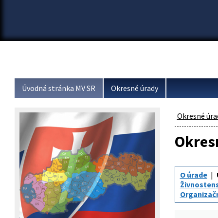
Úvodná stránka MV SR
Okresné úrady
Okresné úra
Okresn
O úrade
Živnosten
Organizač