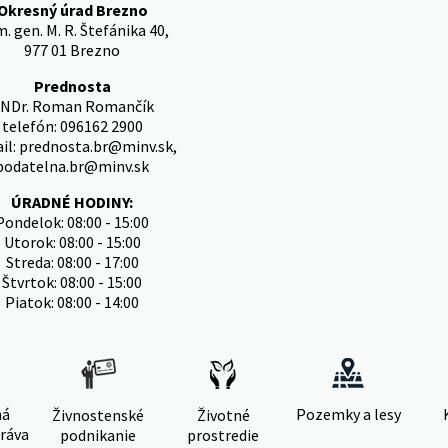
Okresný úrad Brezno
. gen. M. R. Štefánika 40,
977 01 Brezno
Prednosta
NDr. Roman Romančík
telefón: 096162 2900
il: prednosta.br@minv.sk,
podatelna.br@minv.sk
ÚRADNÉ HODINY:
Pondelok: 08:00 - 15:00
Utorok: 08:00 - 15:00
Streda: 08:00 - 17:00
Štvrtok: 08:00 - 15:00
Piatok: 08:00 - 14:00
ná
Pozemky a lesy
Živnostenské
Životné
ráva
podnikanie
prostredie