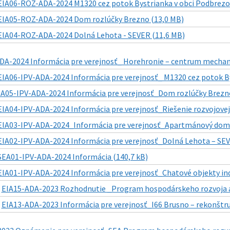
EIA06-ROZ-ADA-2024 M1320 cez potok Bystrianka v obci Podbrezo
EIA05-ROZ-ADA-2024 Dom rozlúčky Brezno (13,0 MB)
EIA04-ROZ-ADA-2024 Dolná Lehota - SEVER (11,6 MB)
DA-2024 Informácia pre verejnosť_ Horehronie – centrum mechani
EIA06-IPV-ADA-2024 Informácia pre verejnosť_ M1320 cez potok By
IA05-IPV-ADA-2024 Informácia pre verejnosť_Dom rozlúčky Brezno
EIA04-IPV-ADA-2024 Informácia pre verejnosť_Riešenie rozvojovej l
EIA03-IPV-ADA-2024_Informácia pre verejnosť_Apartmánový dom 
EIA02-IPV-ADA-2024 Informácia pre verejnosť_Dolná Lehota – SEV
SEA01-IPV-ADA-2024 Informácia (140,7 kB)
EIA01-IPV-ADA-2024 Informácia pre verejnosť_Chatové objekty indi
|
EIA15-ADA-2023 Rozhodnutie _Program hospodárskeho rozvoja a 
|
EIA13-ADA-2023 Informácia pre verejnosť_I66 Brusno – rekonštruk