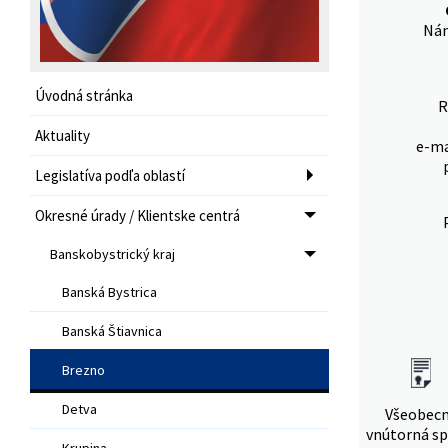
Nám
Úvodná stránka
R
Aktuality
e-ma
Legislatíva podľa oblastí
Okresné úrady / Klientske centrá
Banskobystrický kraj
Banská Bystrica
Banská Štiavnica
Brezno
Detva
Všeobec
vnútorná sp
Krupina