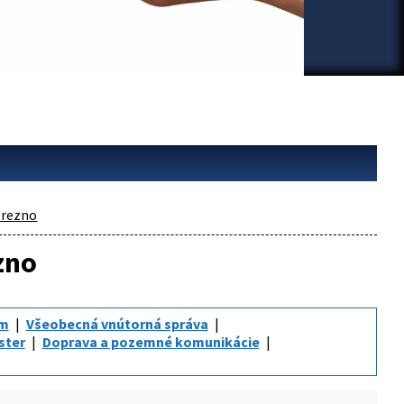
rezno
zno
um
Všeobecná vnútorná správa
ster
Doprava a pozemné komunikácie