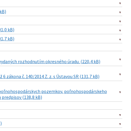
kB)
1,0 kB)
1,7 kB)
ydaných rozhodnutím okresného úradu. (220,4 kB)
6 zákona č. 140/2014 Z. z. s Ústavou SR (131,7 kB)
jme poľnohospodárskych pozemkov, poľnohospodárskeho
 predpisov (138,8 kB)
)