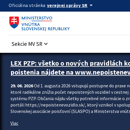
Preskocit na hlavný obsah
arrow_drop_down
verejnej správy SR
Oficiálna stránka
Sekcie MV SR
keyboard_arrow_down
Zastavit automatický posun upútavok
LEX PZP: všetko o nových pravidlách 
poistenia nájdete na www.nepoistenev
29. 06. 2026
Od 1. augusta 2026 vstupujú postupne do praxe 
ktoré radikálne znížia počet nepoistených vozidiel v cestne
systému PZP. Občania nájdu všetky potrebné informácie o 
portáli https://nepoistenevozidlo.sk/, ktorý vznikol v spolu
Slovenskej asociácie poisťovní (SLASPO) a Ministerstva vnútra
Viac