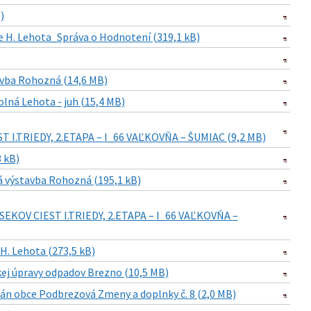
)
 H. Lehota_Správa o Hodnotení (319,1 kB)
avba Rohozná (14,6 MB)
lná Lehota - juh (15,4 MB)
.TRIEDY, 2.ETAPA – I_66 VAĽKOVŇA – ŠUMIAC (9,2 MB)
 kB)
á výstavba Rohozná (195,1 kB)
EKOV CIEST I.TRIEDY, 2.ETAPA – I_66 VAĽKOVŇA –
. Lehota (273,5 kB)
j úpravy odpadov Brezno (10,5 MB)
n obce Podbrezová Zmeny a doplnky č. 8 (2,0 MB)