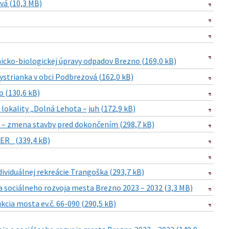
vá (10,3 MB)
cko-biologickej úpravy odpadov Brezno (169,0 kB)
strianka v obci Podbrezová (162,0 kB)
 (130,6 kB)
okality „Dolná Lehota – juh (172,9 kB)
– zmena stavby pred dokončením (298,7 kB)
ER_ (339,4 kB)
viduálnej rekreácie Trangoška (293,7 kB)
sociálneho rozvoja mesta Brezno 2023 – 2032 (3,3 MB)
cia mosta ev.č. 66-090 (290,5 kB)