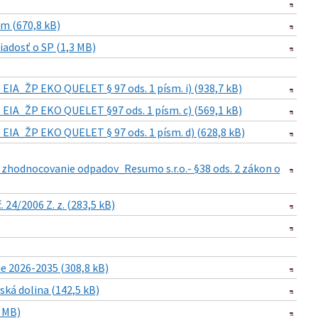
m (670,8 kB)
iadosť o SP (1,3 MB)
EIA_ŽP EKO QUELET § 97 ods. 1 písm. i) (938,7 kB)
 EIA_ŽP EKO QUELET §97 ods. 1 písm. c) (569,1 kB)
EIA_ŽP EKO QUELET § 97 ods. 1 písm. d) (628,8 kB)
 zhodnocovanie odpadov_Resumo s.r.o.- §38 ods. 2 zákon o
24/2006 Z. z. (283,5 kB)
 2026-2035 (308,8 kB)
ká dolina (142,5 kB)
 MB)