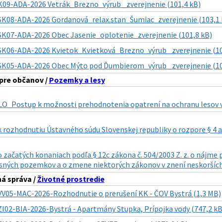
K09-ADA-2026 Vetrák_Brezno_výrub _zverejnenie (101,4 kB)
SK08-ADA-2026 Gordanová_relax.stan_Šumiac_zverejnenie (103,1 
SK07-ADA-2026 Obec Jasenie_oplotenie_zverejnenie (101,8 kB)
SK06-ADA-2026 Kvietok_Kvietková_Brezno_výrub _zverejnenie (10
SK05-ADA-2026 Obec Mýto pod Ďumbierom_výrub _zverejnenie (10
pre občanov /
Pozemky a lesy
O_Postup k možnosti prehodnotenia opatrení na ochranu lesov v
 rozhodnutiu Ústavného súdu Slovenskej republiky o rozpore § 4 až 
o začatých konaniach podľa § 12c zákona č. 504/2003 Z. z. o ná
esných pozemkov a o zmene niektorých zákonov v znení neskorších
á správa /
Životné prostredie
VV05-MAC-2026-Rozhodnutie o prerušení KK - ČOV Bystrá (1,3 MB)
ZI02-BIA-2026-Bystrá - Apartmány Stupka, Prípojka vody (747,2 kB