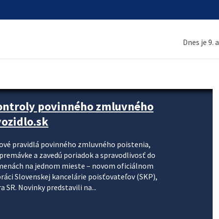
Dnes je 9. 
kontroly povinného zmluvného
ozidlo.sk
nové pravidlá povinného zmluvného poistenia,
j premávke a zavedú poriadok a spravodlivosť do
zmenách na jednom mieste – novom oficiálnom
práci Slovenskej kancelárie poisťovateľov (SKP),
 SR. Novinky predstavili na...